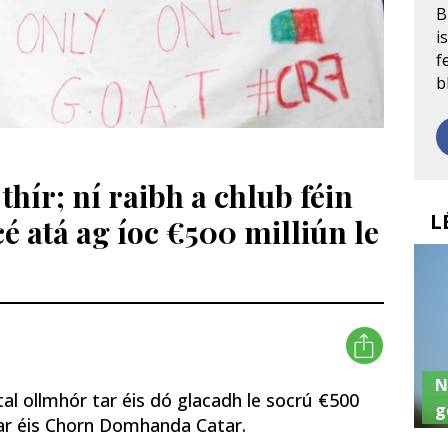
B
i
f
b
 thír; ní raibh a chlub féin
L
cé atá ag íoc €500 milliún le
N
al ollmhór tar éis dó glacadh le socrú €500
g
, tar éis Chorn Domhanda Catar.