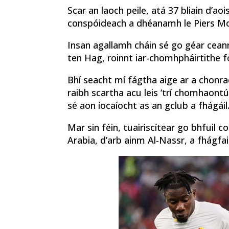
Scar an laoch peile, atá 37 bliain d’ao
conspóideach a dhéanamh le Piers Mo
Insan agallamh cháin sé go géar ceann
ten Hag, roinnt iar-chomhpháirtithe 
Bhí seacht mí fágtha aige ar a chonra
raibh scartha acu leis ‘trí chomhaontú 
sé aon íocaíocht as an gclub a fhágáil
Mar sin féin, tuairiscítear go bhfuil 
Arabia, d’arb ainm Al-Nassr, a fhágfa