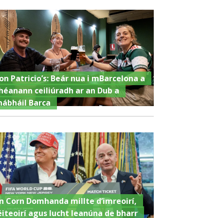
on Patricio’s: Beár nua i mBarcelona a
héanann ceiliúradh ar an Dub a
hábháil Barca
n Corn Domhanda millte d’imreoirí,
éiteoirí agus lucht leanúna de bharr