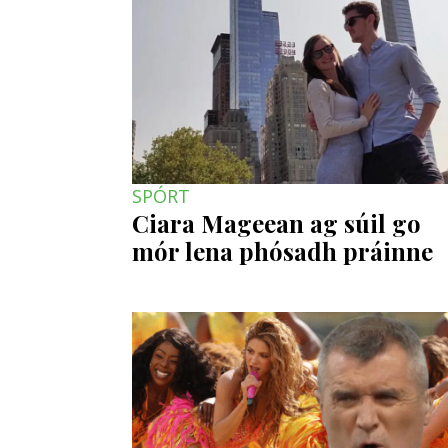
SPÓRT
Ciara Mageean ag súil go
mór lena phósadh práinne