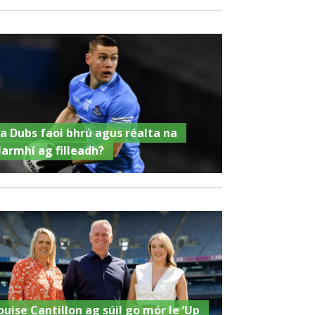
a Dubs faoi bhrú agus réalta na
Iarmhí ag filleadh?
ouise Cantillon ag súil go mór le ‘Up