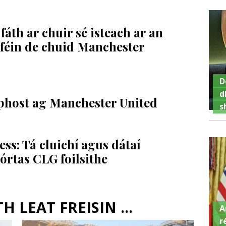
fáth ar chuir sé isteach ar an
 féin de chuid Manchester
D
d
phost ag Manchester United
s
s: Tá cluichí agus dátaí
rtas CLG foilsithe
 LEAT FREISIN ...
A
r