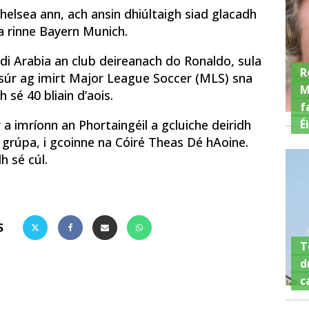
elsea ann, ach ansin dhiúltaigh siad glacadh
 a rinne Bayern Munich.
audi Arabia an club deireanach do Ronaldo, sula
R
asúr ag imirt Major League Soccer (MLS) sna
M
 sé 40 bliain d’aois.
f
É
ir a imríonn an Phortaingéil a gcluiche deiridh
grúpa, i gcoinne na Cóiré Theas Dé hAoine.
h sé cúl.
S
T
d
c