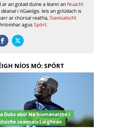
í ar an gcéad duine a léann an
Nuacht
s déanaí i nGaeilge, leis an gclúdach is
earr ar chúrsaí reatha,
Siamsaíocht
hríomhar agus
Spórt
.
ÉIGH NÍOS MÓ: SPÓRT
a Dubs abú! Na hiománaithe i
cluiche ceannais Laighean