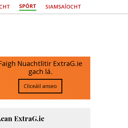
SPÓRT
CHT
SIAMSAÍOCHT
Faigh Nuachtlitir ExtraG.ie
gach lá.
Cliceáil anseo
Lean ExtraG.ie