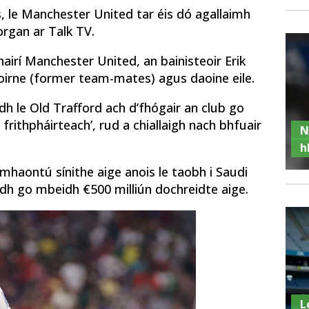
is, le Manchester United tar éis dó agallaimh
rgan ar Talk TV.
airí Manchester United, an bainisteoir Erik
foirne (former team-mates) agus daoine eile.
dh le Old Trafford ach d’fhógair an club go
frithpháirteach’, rud a chiallaigh nach bhfuair
N
.
h
comhaontú sínithe aige anois le taobh i Saudi
idh go mbeidh €500 milliún dochreidte aige.
L