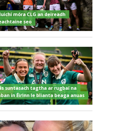
luichí móra CLG an deireadh
eachtaine seo
ás suntasach tagtha ar rugbaí na
ban in Éirinn le blianta beaga anuas