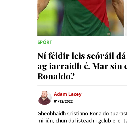
SPÓRT
Ní féidir leis scóráil dá
ag iarraidh é. Mar sin 
Ronaldo?
Adam Lacey
01/12/2022
Gheobhaidh Cristiano Ronaldo tuarast
milliún, chun dul isteach i gclub eile