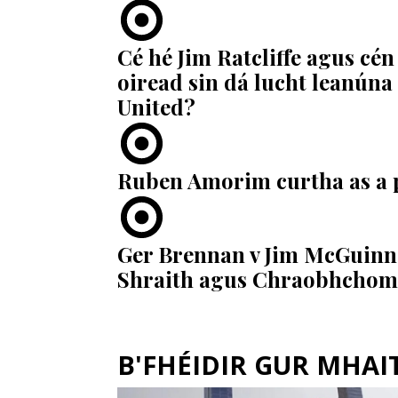
Cé hé Jim Ratcliffe agus cén 
oiread sin dá lucht leanúna
United?
Ruben Amorim curtha as a 
Ger Brennan v Jim McGuinnes
Shraith agus Chraobhchomó
B'FHÉIDIR GUR MHAITH