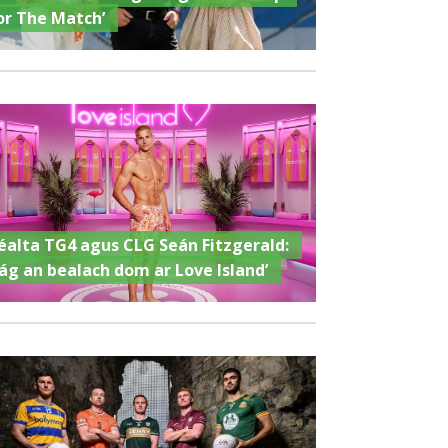
or The Match’
éalta TG4 agus CLG Seán Fitzgerald:
Fág an bealach dom ar Love Island’