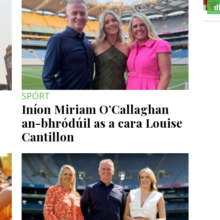
d
SPÓRT
Iníon Miriam O’Callaghan
an-bhródúil as a cara Louise
Cantillon