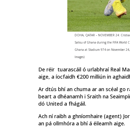
DOHA, QATAR – NOVEMBER 24: Cristian
Salisu of Ghana during the FIFA World
Ghana at Stadium 974 on November 24, 2
Images)
De réir tuarascáil ó urlabhraí Real Ma
aige, a íocfaidh €200 milliún in aghaid
Ar dtús bhí an chuma ar an scéal go r
beart a dhéanamh i Sraith na Seaimpí
dó United a fhágáil.
Ach ní raibh a ghníomhaire (agent) J
an pá ollmhóra a bhí á éileamh aige.