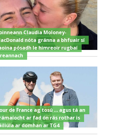
oinneann Claudia Moloney-
acDonald nóta gránna a bhfuair sí
aoina pósadh le himreoir rugbaí
ireannach
our de France ag tosú … agus tá an
rámaíocht ar fad ón rás rothar is
áiliúla ar domhan ar TG4