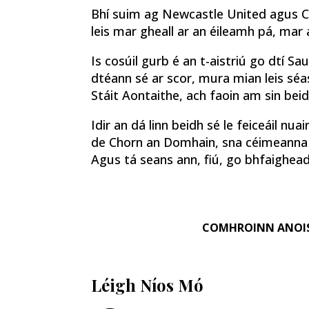
Bhí suim ag Newcastle United agus Ch
leis mar gheall ar an éileamh pá, mar
Is cosúil gurb é an t-aistriú go dtí S
dtéann sé ar scor, mura mian leis sé
Stáit Aontaithe, ach faoin am sin beidh
Idir an dá linn beidh sé le feiceáil nua
de Chorn an Domhain, sna céimeanna 
Agus tá seans ann, fiú, go bhfaighead
COMHROINN ANOI
Léigh Níos Mó