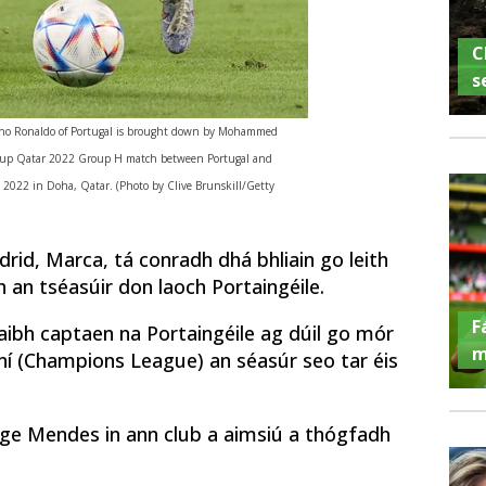
C
s
o Ronaldo of Portugal is brought down by Mohammed
 Cup Qatar 2022 Group H match between Portugal and
022 in Doha, Qatar. (Photo by Clive Brunskill/Getty
drid, Marca, tá conradh dhá bhliain go leith
h an tséasúir don laoch Portaingéile.
F
aibh captaen na Portaingéile ag dúil go mór
m
ní (Champions League) an séasúr seo tar éis
orge Mendes in ann club a aimsiú a thógfadh