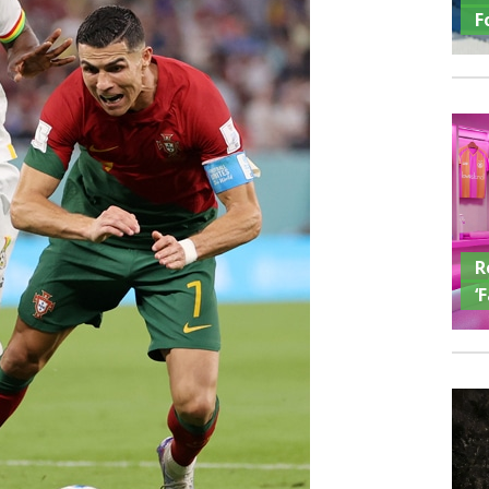
F
R
‘