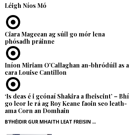
Léigh Níos Mó
Ciara Mageean ag súil go mór lena
phósadh práinne
Iníon Miriam O’Callaghan an-bhródúil as a
cara Louise Cantillon
‘Is deas é i gcónaí Shakira a fheiscint’ – Bhí
go leor le rá ag Roy Keane faoin seo leath-
ama Corn an Domhain
B'FHÉIDIR GUR MHAITH LEAT FREISIN ...