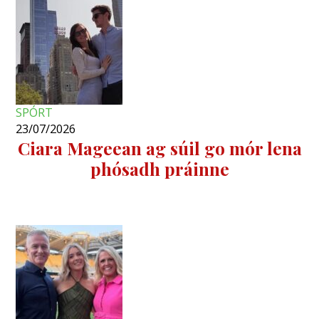
SPÓRT
23/07/2026
Ciara Mageean ag súil go mór lena
phósadh práinne