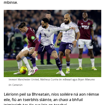
mbinse.
Imreoirí Manchester United, Matheus Cunha ón mBrasaíl agus Bryan Mbeumo
ón Camarún
Léiríonn peil sa Bhreatain, níos soiléire ná aon réimse
eile, fiú an tseirbhís sláinte, an chaoi a bhfuil
inimircigh tar éis cur leis an tsochaí.