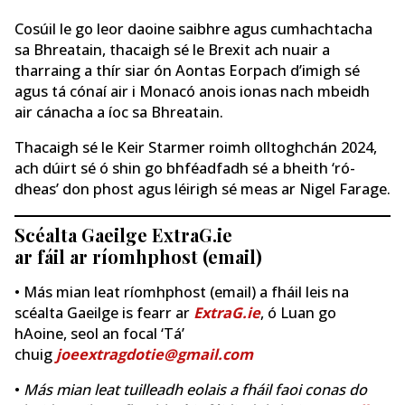
Cosúil le go leor daoine saibhre agus cumhachtacha
sa Bhreatain, thacaigh sé le Brexit ach nuair a
tharraing a thír siar ón Aontas Eorpach d’imigh sé
agus tá cónaí air i Monacó anois ionas nach mbeidh
air cánacha a íoc sa Bhreatain.
Thacaigh sé le Keir Starmer roimh olltoghchán 2024,
ach dúirt sé ó shin go bhféadfadh sé a bheith ‘ró-
dheas’ don phost agus léirigh sé meas ar Nigel Farage.
Scéalta Gaeilge ExtraG.ie
ar fáil ar ríomhphost (email)
• Más mian leat ríomhphost (email) a fháil leis na
scéalta Gaeilge is fearr ar
ExtraG.ie
, ó Luan go
hAoine, seol an focal ‘Tá’
chuig
joeextragdotie@gmail.com
•
Más mian leat tuilleadh eolais a fháil faoi conas do