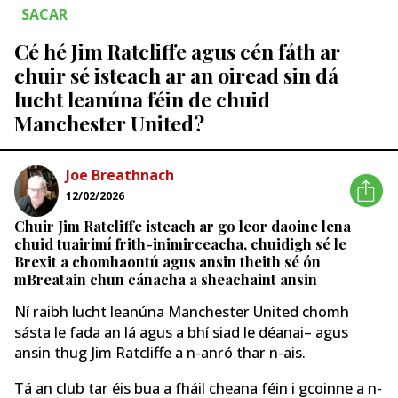
SACAR
Cé hé Jim Ratcliffe agus cén fáth ar
chuir sé isteach ar an oiread sin dá
lucht leanúna féin de chuid
Manchester United?
Joe Breathnach
12/02/2026
Chuir Jim Ratcliffe isteach ar go leor daoine lena
chuid tuairimí frith-inimirceacha, chuidigh sé le
Brexit a chomhaontú agus ansin theith sé ón
mBreatain chun cánacha a sheachaint ansin
Ní raibh lucht leanúna Manchester United chomh
sásta le fada an lá agus a bhí siad le déanai– agus
ansin thug Jim Ratcliffe a n-anró thar n-ais.
Tá an club tar éis bua a fháil cheana féin i gcoinne a n-