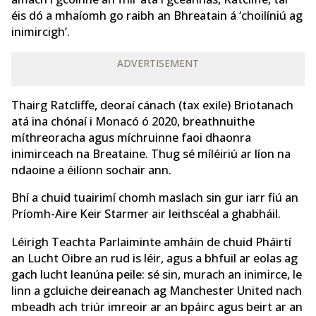
éis dó a mhaíomh go raibh an Bhreatain á ‘choilíniú ag
inimircigh’.
ADVERTISEMENT
Thairg Ratcliffe, deoraí cánach (tax exile) Briotanach
atá ina chónaí i Monacó ó 2020, breathnuithe
míthreoracha agus míchruinne faoi dhaonra
inimirceach na Breataine. Thug sé míléiriú ar líon na
ndaoine a éilíonn sochair ann.
Bhí a chuid tuairimí chomh maslach sin gur iarr fiú an
Príomh-Aire Keir Starmer air leithscéal a ghabháil.
Léirigh Teachta Parlaiminte amháin de chuid Pháirtí
an Lucht Oibre an rud is léir, agus a bhfuil ar eolas ag
gach lucht leanúna peile: sé sin, murach an inimirce, le
linn a gcluiche deireanach ag Manchester United nach
mbeadh ach triúr imreoir ar an bpáirc agus beirt ar an