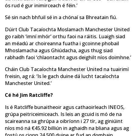
ós rud é gur inimirceach é féin.’
Sé sin nach bhfuil sé in a chónaí sa Bhreatain fiú.
Dúirt Club Tacaíochta Moslamach Manchester United
go raibh ‘imní mhór’ orthu faoi na ráitis. Luaigh siad
an méadú ar choireanna fuatha i gcoinne phobail
Mhoslamacha agus Ghiúdacha, agus thug siad
rabhadh faoi ‘chlaontacht agus deighilt níos doimhne.’
Cháin Club Tacaíochta Manchester United na tuairimí
freisin, ag rá: ‘Is le gach duine dá lucht tacaíochta
Manchester United.’
Cé hé Jim Ratcliffe?
Is é Ratcliffe bunaitheoir agus cathaoirleach INEOS,
grúpa peitriceimiceach. Is leis an gcuid is mó de na
scaireanna sa ghrúpa a oibríonn i 27 tír, ag giniúint
níos mó ná €45.92 billiún in aghaidh na bliana agus ag
fostú os cionn 24,500 duine ar fud an domhain.