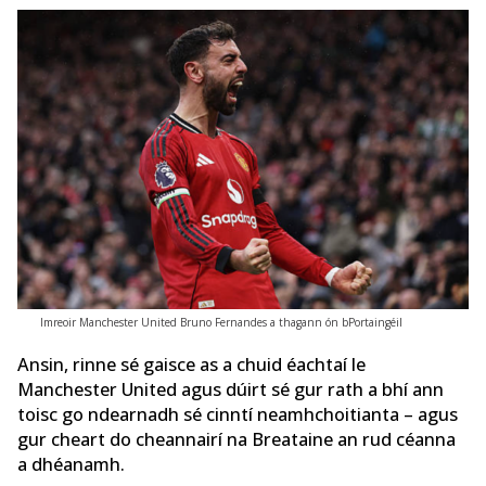
Imreoir Manchester United Bruno Fernandes a thagann ón bPortaingéil
Ansin, rinne sé gaisce as a chuid éachtaí le
Manchester United agus dúirt sé gur rath a bhí ann
toisc go ndearnadh sé cinntí neamhchoitianta – agus
gur cheart do cheannairí na Breataine an rud céanna
a dhéanamh.