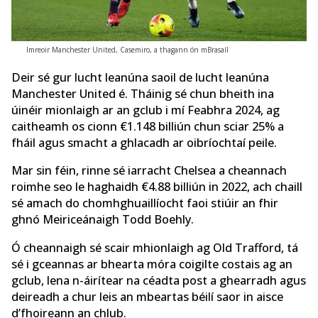
Imreoir Manchester United, Casemiro, a thagann ón mBrasaíl
Deir sé gur lucht leanúna saoil de lucht leanúna
Manchester United é. Tháinig sé chun bheith ina
úinéir mionlaigh ar an gclub i mí Feabhra 2024, ag
caitheamh os cionn €1.148 billiún chun sciar 25% a
fháil agus smacht a ghlacadh ar oibríochtaí peile.
Mar sin féin, rinne sé iarracht Chelsea a cheannach
roimhe seo le haghaidh €4.88 billiún in 2022, ach chaill
sé amach do chomhghuaillíocht faoi stiúir an fhir
ghnó Meiriceánaigh Todd Boehly.
Ó cheannaigh sé scair mhionlaigh ag Old Trafford, tá
sé i gceannas ar bhearta móra coigilte costais ag an
gclub, lena n-áirítear na céadta post a ghearradh agus
deireadh a chur leis an mbeartas béilí saor in aisce
d’fhoireann an chlub.