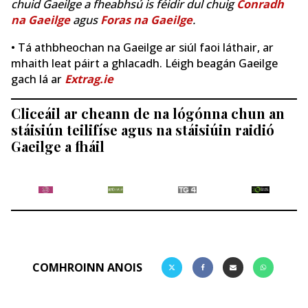
chuid Gaeilge a fheabhsú is féidir dul chuig
Conradh
na Gaeilge
agus
Foras na Gaeilge
.
• Tá athbheochan na Gaeilge ar siúl faoi láthair, ar
mhaith leat páirt a ghlacadh. Léigh beagán Gaeilge
gach lá ar
Extrag.ie
Cliceáil ar cheann de na lógónna chun an
stáisiún teilifíse agus na stáisiúin raidió
Gaeilge a fháil
COMHROINN ANOIS