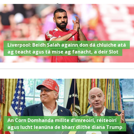
Liverpool: Beidh Salah againn don dá chluiche atá
ag teacht agus tá mise ag fanacht, a deir Slot
An Corn Domhanda millte d’imreoirí, réiteoirí
agus lucht leanúna de bharr dlíthe diana Trump