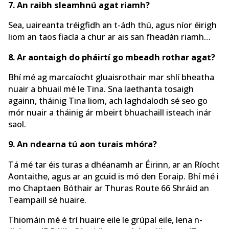
7. An raibh sleamhnú agat riamh?
Sea, uaireanta tréigfidh an t-ádh thú, agus níor éirigh
liom an taos fiacla a chur ar ais san fheadán riamh…
8. Ar aontaigh do pháirtí go mbeadh rothar agat?
Bhí mé ag marcaíocht gluaisrothair mar shlí bheatha
nuair a bhuail mé le Tina. Sna laethanta tosaigh
againn, tháinig Tina liom, ach laghdaíodh sé seo go
mór nuair a tháinig ár mbeirt bhuachaill isteach inár
saol.
9. An ndearna tú aon turais mhóra?
Tá mé tar éis turas a dhéanamh ar Éirinn, ar an Ríocht
Aontaithe, agus ar an gcuid is mó den Eoraip. Bhí mé i
mo Chaptaen Bóthair ar Thuras Route 66 Shráid an
Teampaill sé huaire.
Thiomáin mé é trí huaire eile le grúpaí eile, lena n-