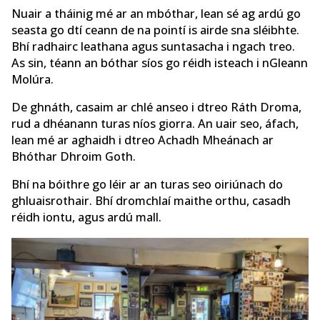
Nuair a tháinig mé ar an mbóthar, lean sé ag ardú go
seasta go dtí ceann de na pointí is airde sna sléibhte.
Bhí radhairc leathana agus suntasacha i ngach treo.
As sin, téann an bóthar síos go réidh isteach i nGleann
Molúra.
De ghnáth, casaim ar chlé anseo i dtreo Ráth Droma,
rud a dhéanann turas níos giorra. An uair seo, áfach,
lean mé ar aghaidh i dtreo Achadh Mheánach ar
Bhóthar Dhroim Goth.
Bhí na bóithre go léir ar an turas seo oiriúnach do
ghluaisrothair. Bhí dromchlaí maithe orthu, casadh
réidh iontu, agus ardú mall.