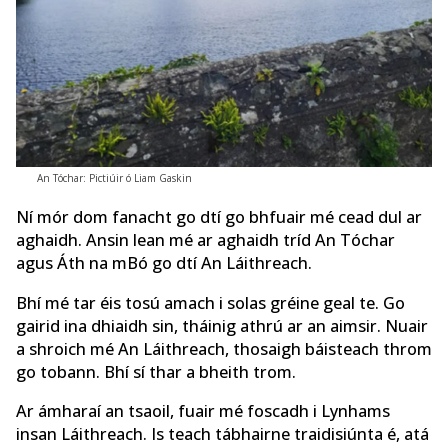
An Tóchar: Pictiúir ó Liam Gaskin
Ní mór dom fanacht go dtí go bhfuair mé cead dul ar
aghaidh. Ansin lean mé ar aghaidh tríd An Tóchar
agus Áth na mBó go dtí An Láithreach.
Bhí mé tar éis tosú amach i solas gréine geal te. Go
gairid ina dhiaidh sin, tháinig athrú ar an aimsir. Nuair
a shroich mé An Láithreach, thosaigh báisteach throm
go tobann. Bhí sí thar a bheith trom.
Ar ámharaí an tsaoil, fuair mé foscadh i Lynhams
insan Láithreach. Is teach tábhairne traidisiúnta é, atá