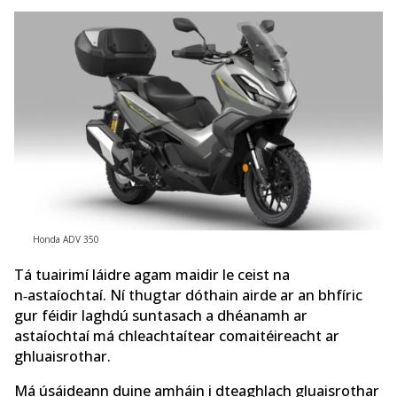
Honda ADV 350
Tá tuairimí láidre agam maidir le ceist na
n‑astaíochtaí. Ní thugtar dóthain airde ar an bhfíric
gur féidir laghdú suntasach a dhéanamh ar
astaíochtaí má chleachtaítear comaitéireacht ar
ghluaisrothar.
Má úsáideann duine amháin i dteaghlach gluaisrothar