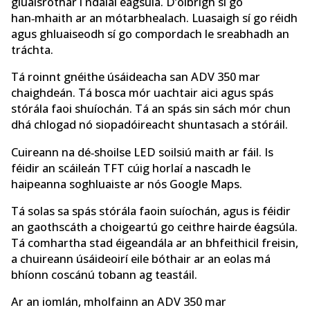
gluaisrothar i ndálaí éagsúla. D’oibrigh sí go
han‑mhaith ar an mótarbhealach. Luasaigh sí go réidh
agus ghluaiseodh sí go compordach le sreabhadh an
tráchta.
Tá roinnt gnéithe úsáideacha san ADV 350 mar
chaighdeán. Tá bosca mór uachtair aici agus spás
stórála faoi shuíochán. Tá an spás sin sách mór chun
dhá chlogad nó siopadóireacht shuntasach a stóráil.
Cuireann na dé‑shoilse LED soilsiú maith ar fáil. Is
féidir an scáileán TFT cúig horlaí a nascadh le
haipeanna soghluaiste ar nós Google Maps.
Tá solas sa spás stórála faoin suíochán, agus is féidir
an gaothscáth a choigeartú go ceithre hairde éagsúla.
Tá comhartha stad éigeandála ar an bhfeithicil freisin,
a chuireann úsáideoirí eile bóthair ar an eolas má
bhíonn coscánú tobann ag teastáil.
Ar an iomlán, mholfainn an ADV 350 mar