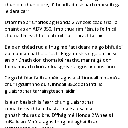
chun dul chun oibre, d’fhéadfadh sé nach mbeadh gá
le dara carr.
D’iarr mé ar Charles ag Honda 2 Wheels cead triail a
bhaint as an ADV 350. I mo thuairim féin, is feithicil
chomaitéireachta í a bhfuil fíorcharáchtar aici.
Ba é an chéad rud a thug mé faoi deara ná go bhfuil sí
go hiomlán uathoibríoch. Fágann sé sin go bhfuil sí
an‑oiriúnach don chomaitéireacht, mar ní gá don
tiománaí ach díriú ar luasghéarú agus ar choscánú.
Cé go bhféadfadh a méid agus a stíl inneall níos mó a
chur i gcuimhne duit, inneall 350cc atá inti. Is
gluaisrothar tarraingteach láidir í.
Is é an bealach is fearr chun gluaisrothar
comaitéireachta a thástáil ná é a úsáid ar
ghnáth‑thuras oibre. D’fhág mé Honda 2 Wheels i
mBaile an Mhóta agus thug mé aghaidh ar