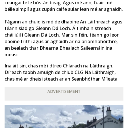
ceangailte le hóstán beag. Agus mé ann, fuair mé
béile simplí agus cupán caife sular lean mé ar aghaidh.
Fágann an chuid is mó de dhaoine An Láithreach agus
téann siad go Gleann Dá Loch. Áit mhainistreach
cháiliúil í Gleann Dá Loch. Mar sin féin, téann go leor
daoine tríthi agus ar aghaidh ar na príomhbhóithre,
an bealach thar Bhearna Bhealach Sailearnáin ina
measc.
Ina áit sin, chas mé i dtreo Chlarach na Láithraigh.
Díreach taobh amuigh de chlub CLG Na Láithraigh,
chas mé ar dheis isteach ar an Seanbhóthar Míleata.
ADVERTISEMENT