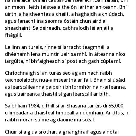
na hIaráice, bhí an cás an‑dainséarach. San Iaráin, bhí
an meon i leith taistealaithe ón Iarthar an‑teann. Bhí
uirthi a haitheantas a cheilt, a haghaidh a chlúdach,
agus fanacht ina seomra óstáin chun aird a
sheachaint. Sa deireadh, cabhraíodh léi an áit a
fhágáil.
Le linn an turais, rinne sí iarracht teagmháil a
dhéanamh lena muintir uair sa mhí. In áiteanna níos
iargúlta, ní bhfaigheadh sí post ach gach cúpla mí.
Chríochnaigh sí an turas seo ag am nach raibh
teicneolaíocht nua-aimseartha ar fáil. Bhain sí úsáid
as léarscáileanna páipéir i bhformhór na n-áiteanna,
agus uaireanta thaistil sí gan léarscáil ar bith.
Sa bhliain 1984, d’fhill sí ar Shasana tar éis di 55,000
ciliméadar a thaisteal timpeall an domhain. Ar dtús, ní
raibh mórán suime ag daoine ina scéal.
Chuir sí a gluaisrothar, a grianghraif agus a nótaí