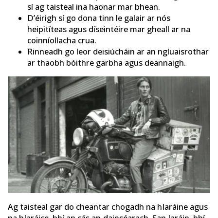
sí ag taisteal ina haonar mar bhean.
D’éirigh sí go dona tinn le galair ar nós
heipitíteas agus díseintéire mar gheall ar na
coinníollacha crua.
Rinneadh go leor deisiúcháin ar an ngluaisrothar
ar thaobh bóithre garbha agus deannaigh.
Ag taisteal gar do cheantar chogadh na hIaráine agus