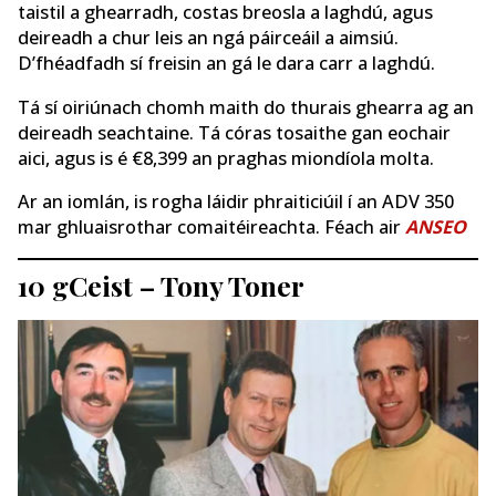
taistil a ghearradh, costas breosla a laghdú, agus
deireadh a chur leis an ngá páirceáil a aimsiú.
D’fhéadfadh sí freisin an gá le dara carr a laghdú.
Tá sí oiriúnach chomh maith do thurais ghearra ag an
deireadh seachtaine. Tá córas tosaithe gan eochair
aici, agus is é €8,399 an praghas miondíola molta.
Ar an iomlán, is rogha láidir phraiticiúil í an ADV 350
mar ghluaisrothar comaitéireachta. Féach air
ANSEO
10 gCeist – Tony Toner