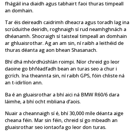
fhágáil ina diaidh agus tabhairt faoi thuras timpeall
an domhain.
Tar éis deireadh caidrimh dheacra agus toradh lag ina
scrúduithe deiridh, roghnaigh sí rud neamhghnách a
dhéanamh. Shocraigh sí taisteal timpeall an domhain
ar ghluaisrothar. Ag an am sin, ní raibh a leithéid de
thuras déanta ag aon bhean Shasanach.
Bhí dhá mhórdhúshlán roimpi. Níor chreid go leor
daoine go bhféadfadh bean an turas seo a chur i
gcrích. Ina theannta sin, ní raibh GPS, fóin chliste ná
an t-idirlíon ann.
Ba é an gluaisrothar a bhí aici ná BMW R60/6 dara
láimhe, a bhí ocht mbliana d’aois.
Nuair a cheannaigh sí é, bhí 30,000 míle déanta aige
cheana féin. Mar sin féin, chreid sí go mbeadh an
gluaisrothar seo iontaofa go leor don turas.