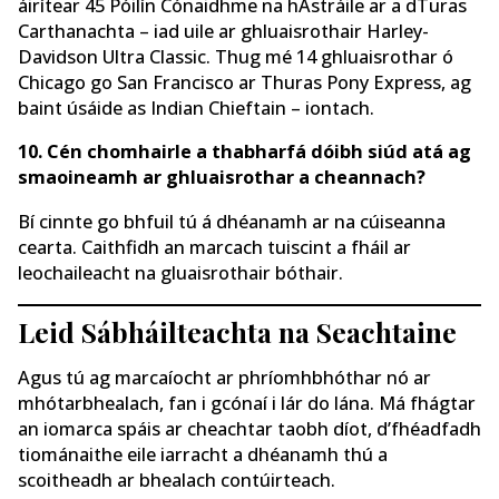
áirítear 45 Póilín Cónaidhme na hAstráile ar a dTuras
Carthanachta – iad uile ar ghluaisrothair Harley-
Davidson Ultra Classic. Thug mé 14 ghluaisrothar ó
Chicago go San Francisco ar Thuras Pony Express, ag
baint úsáide as Indian Chieftain – iontach.
10. Cén chomhairle a thabharfá dóibh siúd atá ag
smaoineamh ar ghluaisrothar a cheannach?
Bí cinnte go bhfuil tú á dhéanamh ar na cúiseanna
cearta. Caithfidh an marcach tuiscint a fháil ar
leochaileacht na gluaisrothair bóthair.
Leid Sábháilteachta na Seachtaine
Agus tú ag marcaíocht ar phríomhbhóthar nó ar
mhótarbhealach, fan i gcónaí i lár do lána. Má fhágtar
an iomarca spáis ar cheachtar taobh díot, d’fhéadfadh
tiománaithe eile iarracht a dhéanamh thú a
scoitheadh ar bhealach contúirteach.