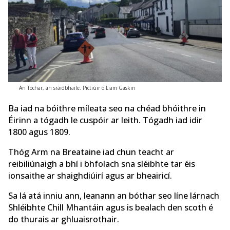
An Tóchar, an sráidbhaile. Pictiúir ó Liam Gaskin
Ba iad na bóithre míleata seo na chéad bhóithre in
Éirinn a tógadh le cuspóir ar leith. Tógadh iad idir
1800 agus 1809.
Thóg Arm na Breataine iad chun teacht ar
reibiliúnaigh a bhí i bhfolach sna sléibhte tar éis
ionsaithe ar shaighdiúirí agus ar bheairicí.
Sa lá atá inniu ann, leanann an bóthar seo líne lárnach
Shléibhte Chill Mhantáin agus is bealach den scoth é
do thurais ar ghluaisrothair.