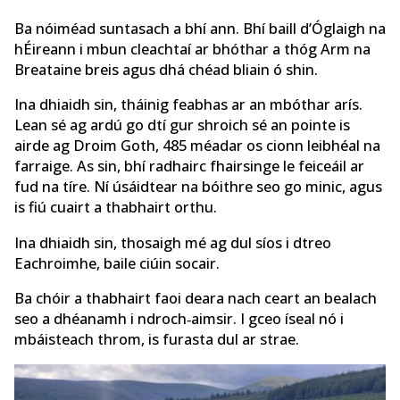
Ba nóiméad suntasach a bhí ann. Bhí baill d’Óglaigh na
hÉireann i mbun cleachtaí ar bhóthar a thóg Arm na
Breataine breis agus dhá chéad bliain ó shin.
Ina dhiaidh sin, tháinig feabhas ar an mbóthar arís.
Lean sé ag ardú go dtí gur shroich sé an pointe is
airde ag Droim Goth, 485 méadar os cionn leibhéal na
farraige. As sin, bhí radhairc fhairsinge le feiceáil ar
fud na tíre. Ní úsáidtear na bóithre seo go minic, agus
is fiú cuairt a thabhairt orthu.
Ina dhiaidh sin, thosaigh mé ag dul síos i dtreo
Eachroimhe, baile ciúin socair.
Ba chóir a thabhairt faoi deara nach ceart an bealach
seo a dhéanamh i ndroch‑aimsir. I gceo íseal nó i
mbáisteach throm, is furasta dul ar strae.