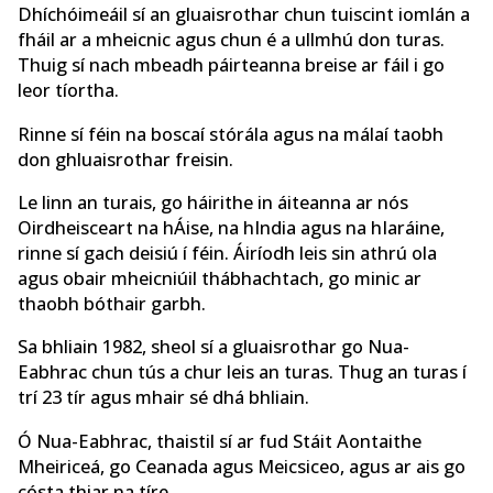
Dhíchóimeáil sí an gluaisrothar chun tuiscint iomlán a
fháil ar a mheicnic agus chun é a ullmhú don turas.
Thuig sí nach mbeadh páirteanna breise ar fáil i go
leor tíortha.
Rinne sí féin na boscaí stórála agus na málaí taobh
don ghluaisrothar freisin.
Le linn an turais, go háirithe in áiteanna ar nós
Oirdheisceart na hÁise, na hIndia agus na hIaráine,
rinne sí gach deisiú í féin. Áiríodh leis sin athrú ola
agus obair mheicniúil thábhachtach, go minic ar
thaobh bóthair garbh.
Sa bhliain 1982, sheol sí a gluaisrothar go Nua-
Eabhrac chun tús a chur leis an turas. Thug an turas í
trí 23 tír agus mhair sé dhá bhliain.
Ó Nua-Eabhrac, thaistil sí ar fud Stáit Aontaithe
Mheiriceá, go Ceanada agus Meicsiceo, agus ar ais go
cósta thiar na tíre.