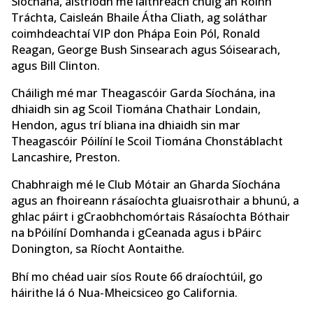
Síochána, aistríodh mé láithreach chuig an Roinn
Tráchta, Caisleán Bhaile Átha Cliath, ag soláthar
coimhdeachtaí VIP don Phápa Eoin Pól, Ronald
Reagan, George Bush Sinsearach agus Sóisearach,
agus Bill Clinton.
Cháiligh mé mar Theagascóir Garda Síochána, ina
dhiaidh sin ag Scoil Tiomána Chathair Londain,
Hendon, agus trí bliana ina dhiaidh sin mar
Theagascóir Póilíní le Scoil Tiomána Chonstáblacht
Lancashire, Preston.
Chabhraigh mé le Club Mótair an Gharda Síochána
agus an fhoireann rásaíochta gluaisrothair a bhunú, a
ghlac páirt i gCraobhchomórtais Rásaíochta Bóthair
na bPóilíní Domhanda i gCeanada agus i bPáirc
Donington, sa Ríocht Aontaithe.
Bhí mo chéad uair síos Route 66 draíochtúil, go
háirithe lá ó Nua-Mheicsiceo go California.