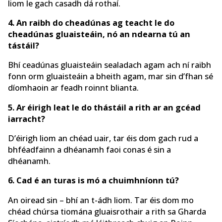
liom le gach casadh dá rothaí.
4. An raibh do cheadúnas ag teacht le do
cheadúnas gluaisteáin, nó an ndearna tú an
tástáil?
Bhí ceadúnas gluaisteáin sealadach agam ach ní raibh
fonn orm gluaisteáin a bheith agam, mar sin d’fhan sé
díomhaoin ar feadh roinnt blianta.
5. Ar éirigh leat le do thástáil a rith ar an gcéad
iarracht?
D’éirigh liom an chéad uair, tar éis dom gach rud a
bhféadfainn a dhéanamh faoi conas é sin a
dhéanamh.
6. Cad é an turas is mó a chuimhníonn tú?
An oiread sin – bhí an t-ádh liom. Tar éis dom mo
chéad chúrsa tiomána gluaisrothair a rith sa Gharda