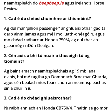
neamhspleách do
beepbeep.ie
agus Ireland’s Horse
Review.
1.
Cad é do chéad chuimhne ar thiomáint?
Ag dul mar ‘pillion passenger’ ar ghluaisrothar gaolta
darb ainm James agus mé i mo luath-dhéagóirí, agus
mo chéad radharc ar Honda 750/4, ag dul thar an
gcearnóg i nDún Dealgan.
2. Cén aois a bhí tú nuair a thosaigh tú ag
tiomáint?
Ag baint amach neamhspleáchais ag 19 mbliana
d’aois, bhí mé tagtha go Domhnach Broc mar Gharda,
agus cén bealach níos fearr chun an neamhspleáchas
sin a chur in iúl.
3. Cad é do chéad ghluaisrothar?
Ní raibh ann ach an Honda CB750/4. Thaitin sé go mór