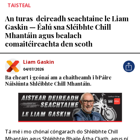
TAISTEAL
An turas deireadh seachtaine le Liam
Gaskin — Éalú sna Sléibhte Chill
Mhantáin agus bealach
comaitéireachta den scoth
Liam Gaskin
04/07/2026
Ba cheart i gcónaí am a chaitheamh i bPáirc
Náisiúnta Shléibhte Chill Mhantáin.
Tá mé i mo chónaí cóngarach do Shléibhte Chill
Mhantáin agus Shléibhte Bhaile Átha Cliath, agus ní