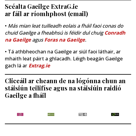
Scéalta Gaeilge ExtraG.ie
ar fáil ar ríomhphost (email)
•
Más mian leat tuilleadh eolais a fháil faoi conas do
chuid Gaeilge a fheabhsú is féidir dul chuig
Conradh
na Gaeilge
agus
Foras na Gaeilge
.
• Tá athbheochan na Gaeilge ar siúl faoi láthair, ar
mhaith leat páirt a ghlacadh. Léigh beagán Gaeilge
gach lá ar
Extrag.ie
Cliceáil ar cheann de na lógónna chun an
stáisiún teilifíse agus na stáisiúin raidió
Gaeilge a fháil