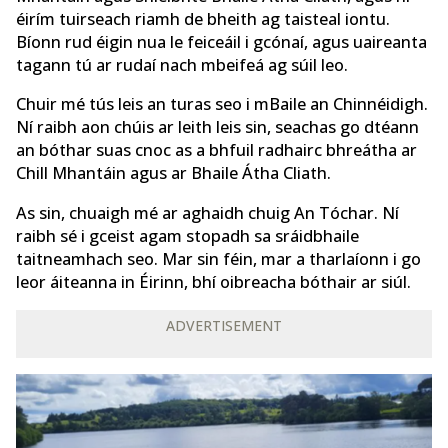
éirím tuirseach riamh de bheith ag taisteal iontu.
Bíonn rud éigin nua le feiceáil i gcónaí, agus uaireanta
tagann tú ar rudaí nach mbeifeá ag súil leo.
Chuir mé tús leis an turas seo i mBaile an Chinnéidigh.
Ní raibh aon chúis ar leith leis sin, seachas go dtéann
an bóthar suas cnoc as a bhfuil radhairc bhreátha ar
Chill Mhantáin agus ar Bhaile Átha Cliath.
As sin, chuaigh mé ar aghaidh chuig An Tóchar. Ní
raibh sé i gceist agam stopadh sa sráidbhaile
taitneamhach seo. Mar sin féin, mar a tharlaíonn i go
leor áiteanna in Éirinn, bhí oibreacha bóthair ar siúl.
ADVERTISEMENT