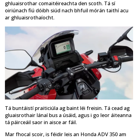
ghluaisrothar comaitéireachta den scoth. Tá sí
oiriúnach fiú dóibh siúd nach bhfuil mórán taithí acu
ar ghluaisrothaíocht.
Tá buntáistí praiticiúla ag baint léi freisin. Tá cead ag
gluaisrothair lánaí bus a úsáid, agus i go leor áiteanna
tá páirceáil saor in aisce ar fáil.
Mar fhocal scoir, is féidir leis an Honda ADV 350 am