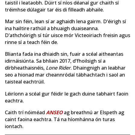
taistil i leataobh. Dúirt sí níos déanaí gur chaith sí
tréimhse dúlagair tar éis di filleadh abhaile.
Mar sin féin, lean sí ar aghaidh lena gairm. D’éirigh sí
ina hailtire rathúil a bhuaigh duaiseanna.
D’athchóirigh sí túr uisce mór Victeoiriach freisin agus
rinne sí a teach féin de.
Blianta fada ina dhiaidh sin, fuair a scéal aitheantas
idirnáisiúnta. Sa bhliain 2017, d’fhoilsigh sí a
dírbheathaisnéis,
Lone Rider
. Dhaingnigh an leabhar
seo a hionad mar cheannródaí tábhachtach i saol an
taisteal eachtrúil.
Léiríonn a scéal gur féidir le gach duine tabhairt faoin
eachtra.
Caith trí nóiméad
ANSEO
ag breathnú ar Elspeth ag
caint faoina eachtra. Tá na híomhánna ón turas
iontach.