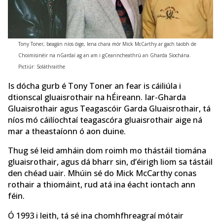
Tony Toner, beagán níos óige, lena chara mór Mick McCarthy ar gach taobh de
Choimisinéir na nGardaí ag an am i gCeanncheathrú an Gharda Síochána.
Pictiúr: Soláthraithe
Is dócha gurb é Tony Toner an fear is cáiliúla i
dtionscal gluaisrothair na hÉireann. Iar-Gharda
Gluaisrothair agus Teagascóir Garda Gluaisrothair, tá
níos mó cáilíochtaí teagascóra gluaisrothair aige ná
mar a theastaíonn ó aon duine.
Thug sé leid amháin dom roimh mo thástáil tiomána
gluaisrothair, agus dá bharr sin, d’éirigh liom sa tástáil
den chéad uair. Mhúin sé do Mick McCarthy conas
rothair a thiomáint, rud atá ina éacht iontach ann
féin.
Ó 1993 i leith, tá sé ina chomhfhreagraí mótair