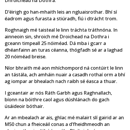
Dhroichead na Dothra.
D’éirigh go han‑mhaith leis an ngluaisrothar. Bhí sí
éadrom agus furasta a stiúradh, fiú i dtrácht trom.
Roghnaigh mé taisteal le linn tráchta tráthnóna. In
ainneoin sin, shroich mé Droichead na Dothra i
gceann timpeall 25 nóiméad. Dá mba i gcarr a
dhéanfainn an turas céanna, thógfadh sé ar a laghad
20 nóiméad breise.
Níor bhraith mé aon mhíchompord ná contúirt le linn
an tástála, ach amháin nuair a casadh rothaí orm a bhí
ag iompar ar bhealach nach raibh sé éasca a thuar.
I gceantair ar nós Ráth Garbh agus Raghnallach,
bíonn na bóithre caol agus dúshlánach do gach
úsáideoir bóthair.
Ar an mbealach ar ais, ghlac mé malairt slí gairid ar an
M50 chun a fheiceáil conas a d’fheidhmeodh an