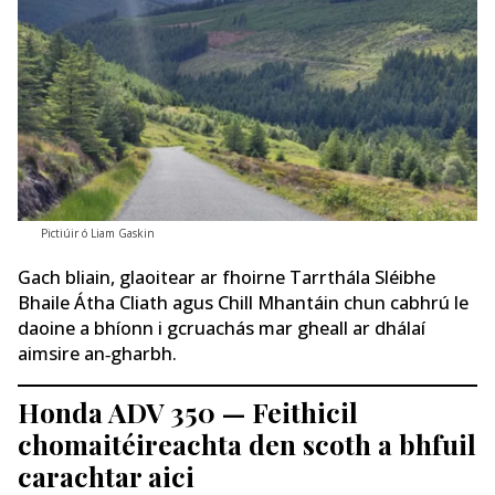
Pictiúir ó Liam Gaskin
Gach bliain, glaoitear ar fhoirne Tarrthála Sléibhe
Bhaile Átha Cliath agus Chill Mhantáin chun cabhrú le
daoine a bhíonn i gcruachás mar gheall ar dhálaí
aimsire an‑gharbh.
Honda ADV 350 — Feithicil
chomaitéireachta den scoth a bhfuil
carachtar aici