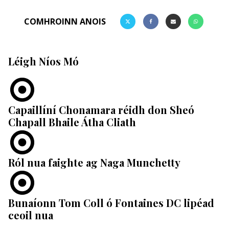
COMHROINN ANOIS
Léigh Níos Mó
Capaillíní Chonamara réidh don Sheó
Chapall Bhaile Átha Cliath
Ról nua faighte ag Naga Munchetty
Bunaíonn Tom Coll ó Fontaines DC lipéad
ceoil nua