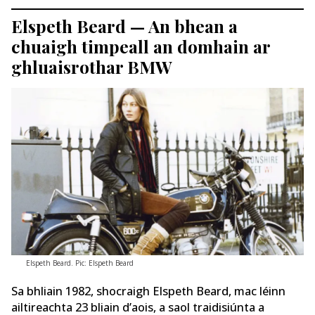
Elspeth Beard — An bhean a
chuaigh timpeall an domhain ar
ghluaisrothar BMW
Elspeth Beard. Pic: Elspeth Beard
Sa bhliain 1982, shocraigh Elspeth Beard, mac léinn
ailtireachta 23 bliain d’aois, a saol traidisiúnta a