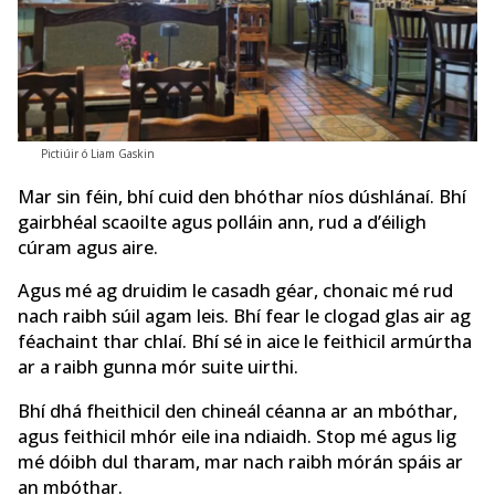
Pictiúir ó Liam Gaskin
Mar sin féin, bhí cuid den bhóthar níos dúshlánaí. Bhí
gairbhéal scaoilte agus polláin ann, rud a d’éiligh
cúram agus aire.
Agus mé ag druidim le casadh géar, chonaic mé rud
nach raibh súil agam leis. Bhí fear le clogad glas air ag
féachaint thar chlaí. Bhí sé in aice le feithicil armúrtha
ar a raibh gunna mór suite uirthi.
Bhí dhá fheithicil den chineál céanna ar an mbóthar,
agus feithicil mhór eile ina ndiaidh. Stop mé agus lig
mé dóibh dul tharam, mar nach raibh mórán spáis ar
an mbóthar.