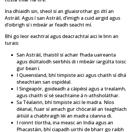
Ina dhiaidh sin, sheol sí an gluaisrothar go dtí an
Astráil. Agus í san Astráil, d’imigh a cuid airgid agus
d’oibrigh sí i mbeár ar feadh seacht mí.
Bhí go leor eachtraí agus deacrachtaí aici le linn an
turais:
San Astráil, thaistil sí achair fhada uaireanta
agus diúltaíodh seirbhís di i mbeáir iargúlta toisc
gur bean í.
I Queensland, bhí timpiste aici agus chaith sí dhá
sheachtain san ospidéal.
I Singeapór, goideadh a cáipéisí agus a trealamh,
agus chaith sí sé seachtaine á n-athsholáthar.
Sa Téalainn, bhí timpiste aici le madra. Níos
déanaí, fuair sí amach gur chócaráil an teaghlach
áitiúil a chabhraigh léi an madra céanna di.
I roinnt tíortha, ina measc an India agus an
Phacastáin, bhí ciapadh uirthi de bharr go raibh