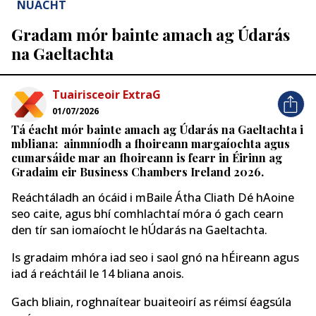
NUACHT
Gradam mór bainte amach ag Údarás
na Gaeltachta
Tuairisceoir ExtraG
01/07/2026
Tá éacht mór bainte amach ag Údarás na Gaeltachta i
mbliana: ainmníodh a fhoireann margaíochta agus
cumarsáide mar an fhoireann is fearr in Éirinn ag
Gradaim eir Business Chambers Ireland 2026.
Reáchtáladh an ócáid i mBaile Átha Cliath Dé hAoine
seo caite, agus bhí comhlachtaí móra ó gach cearn
den tír san iomaíocht le hÚdarás na Gaeltachta.
Is gradaim mhóra iad seo i saol gnó na hÉireann agus
iad á reáchtáil le 14 bliana anois.
Gach bliain, roghnaítear buaiteoirí as réimsí éagsúla