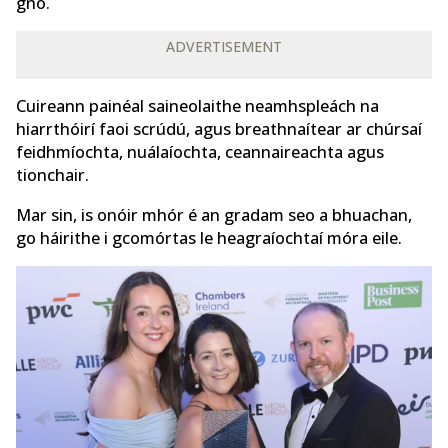
gnó.
ADVERTISEMENT
Cuireann painéal saineolaithe neamhspleách na
hiarrthóirí faoi scrúdú, agus breathnaítear ar chúrsaí
feidhmíochta, nuálaíochta, ceannaireachta agus
tionchair.
Mar sin, is onóir mhór é an gradam seo a bhuachan,
go háirithe i gcomórtas le heagraíochtaí móra eile.