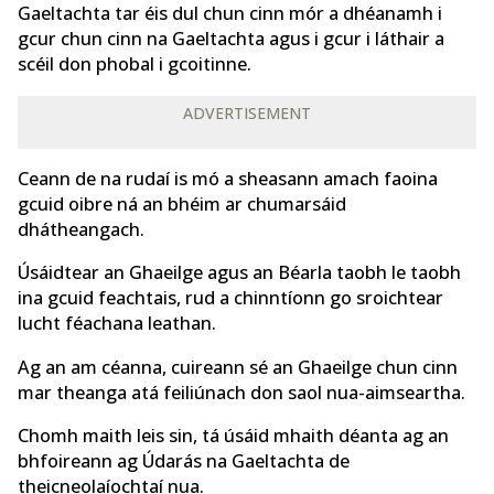
Gaeltachta tar éis dul chun cinn mór a dhéanamh i
gcur chun cinn na Gaeltachta agus i gcur i láthair a
scéil don phobal i gcoitinne.
ADVERTISEMENT
Ceann de na rudaí is mó a sheasann amach faoina
gcuid oibre ná an bhéim ar chumarsáid
dhátheangach.
Úsáidtear an Ghaeilge agus an Béarla taobh le taobh
ina gcuid feachtais, rud a chinntíonn go sroichtear
lucht féachana leathan.
Ag an am céanna, cuireann sé an Ghaeilge chun cinn
mar theanga atá feiliúnach don saol nua-aimseartha.
Chomh maith leis sin, tá úsáid mhaith déanta ag an
bhfoireann ag Údarás na Gaeltachta de
theicneolaíochtaí nua.