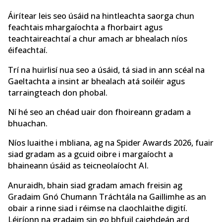
Áirítear leis seo úsáid na hintleachta saorga chun
feachtais mhargaíochta a fhorbairt agus
teachtaireachtaí a chur amach ar bhealach níos
éifeachtaí.
Trí na huirlisí nua seo a úsáid, tá siad in ann scéal na
Gaeltachta a insint ar bhealach atá soiléir agus
tarraingteach don phobal.
Ní hé seo an chéad uair don fhoireann gradam a
bhuachan.
Níos luaithe i mbliana, ag na Spider Awards 2026, fuair
siad gradam as a gcuid oibre i margaíocht a
bhaineann úsáid as teicneolaíocht AI.
Anuraidh, bhain siad gradam amach freisin ag
Gradaim Gnó Chumann Tráchtála na Gaillimhe as an
obair a rinne siad i réimse na claochlaithe digití.
Léiríonn na gradaim sin go bhfuil caighdeán ard