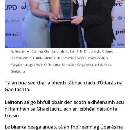
Ag Gradaim eir Business Chambers Ireland: Niamh Ní Dhubhaigh, Oifigeach
Feidhmiúcháin, GAIRM; Michelle Ní Chróinín, Ceann Cumarsáide agus
Margaíochta; agus Kevin Ó Flatharta, Bainisteoir Margaíochta, as Údarás na
Gaeltachta
Tá an bua seo thar a bheith tábhachtach d’Údarás na
Gaeltachta.
Léiríonn sé go bhfuil obair den scoth á dhéanamh acu
ní hamháin sa Ghaeltacht, ach ar leibhéal náisiúnta
freisin.
Le blianta beaga anuas, tá an fhoireann ag Údarás na