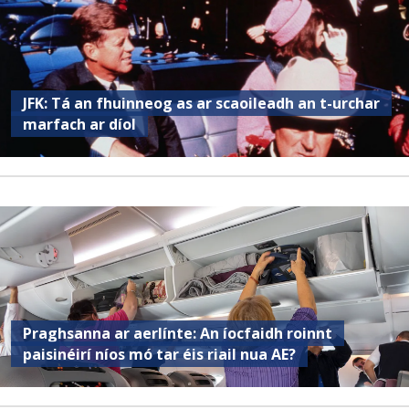
JFK: Tá an fhuinneog as ar scaoileadh an t-urchar
marfach ar díol
Praghsanna ar aerlínte: An íocfaidh roinnt
paisinéirí níos mó tar éis riail nua AE?