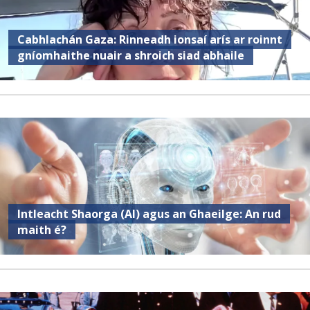
Cabhlachán Gaza: Rinneadh ionsaí arís ar roinnt
gníomhaithe nuair a shroich siad abhaile
Intleacht Shaorga (AI) agus an Ghaeilge: An rud
maith é?