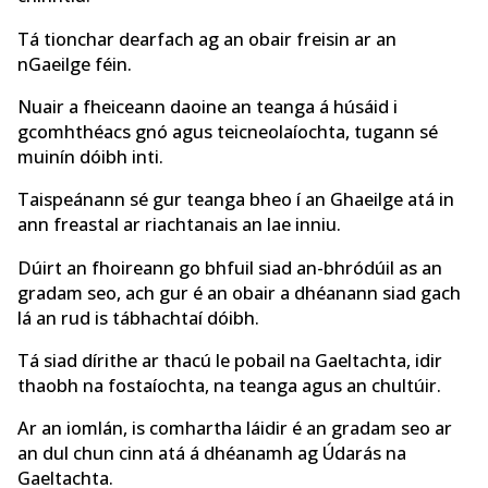
Tá tionchar dearfach ag an obair freisin ar an
nGaeilge féin.
Nuair a fheiceann daoine an teanga á húsáid i
gcomhthéacs gnó agus teicneolaíochta, tugann sé
muinín dóibh inti.
Taispeánann sé gur teanga bheo í an Ghaeilge atá in
ann freastal ar riachtanais an lae inniu.
Dúirt an fhoireann go bhfuil siad an-bhródúil as an
gradam seo, ach gur é an obair a dhéanann siad gach
lá an rud is tábhachtaí dóibh.
Tá siad dírithe ar thacú le pobail na Gaeltachta, idir
thaobh na fostaíochta, na teanga agus an chultúir.
Ar an iomlán, is comhartha láidir é an gradam seo ar
an dul chun cinn atá á dhéanamh ag Údarás na
Gaeltachta.