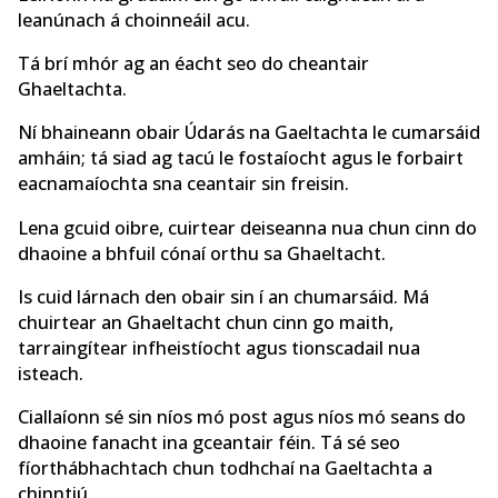
leanúnach á choinneáil acu.
Tá brí mhór ag an éacht seo do cheantair
Ghaeltachta.
Ní bhaineann obair Údarás na Gaeltachta le cumarsáid
amháin; tá siad ag tacú le fostaíocht agus le forbairt
eacnamaíochta sna ceantair sin freisin.
Lena gcuid oibre, cuirtear deiseanna nua chun cinn do
dhaoine a bhfuil cónaí orthu sa Ghaeltacht.
Is cuid lárnach den obair sin í an chumarsáid. Má
chuirtear an Ghaeltacht chun cinn go maith,
tarraingítear infheistíocht agus tionscadail nua
isteach.
Ciallaíonn sé sin níos mó post agus níos mó seans do
dhaoine fanacht ina gceantair féin. Tá sé seo
fíorthábhachtach chun todhchaí na Gaeltachta a
chinntiú.