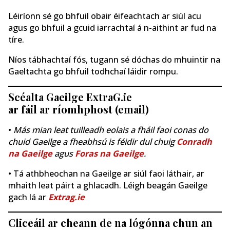
Léiríonn sé go bhfuil obair éifeachtach ar siúl acu
agus go bhfuil a gcuid iarrachtaí á n-aithint ar fud na
tíre.
Níos tábhachtaí fós, tugann sé dóchas do mhuintir na
Gaeltachta go bhfuil todhchaí láidir rompu.
Scéalta Gaeilge ExtraG.ie
ar fáil ar ríomhphost (email)
•
Más mian leat tuilleadh eolais a fháil faoi conas do
chuid Gaeilge a fheabhsú is féidir dul chuig
Conradh
na Gaeilge
agus
Foras na Gaeilge
.
• Tá athbheochan na Gaeilge ar siúl faoi láthair, ar
mhaith leat páirt a ghlacadh. Léigh beagán Gaeilge
gach lá ar
Extrag.ie
Cliceáil ar cheann de na lógónna chun an