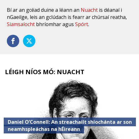
Bí ar an gcéad duine a léann an
Nuacht
is déanaí i
nGaeilge, leis an gclúdach is fearr ar chúrsaí reatha,
Siamsaíocht
bhríomhar agus
Spórt
.
LÉIGH NÍOS MÓ: NUACHT
Daniel O’Connell: An streachailt shíochánta ar son
neamhspleáchas na hÉireann