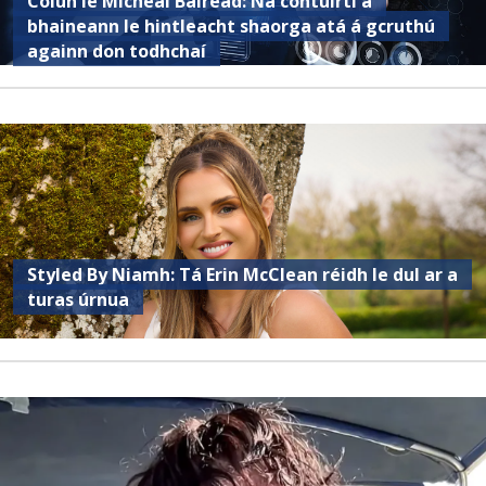
Colún le Micheál Bairéad: Na contúirtí a
bhaineann le hintleacht shaorga atá á gcruthú
againn don todhchaí
Styled By Niamh: Tá Erin McClean réidh le dul ar a
turas úrnua