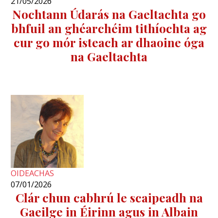
21/05/2026
Nochtann Údarás na Gaeltachta go
bhfuil an ghéarchéim tithíochta ag
cur go mór isteach ar dhaoine óga
na Gaeltachta
OIDEACHAS
07/01/2026
Clár chun cabhrú le scaipeadh na
Gaeilge in Éirinn agus in Albain