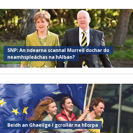
SNP: An ndearna scannal Murrell dochar do
neamhspleáchas na hAlban?
Beidh an Ghaeilge i gcroílár na hEorpa