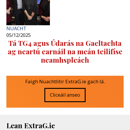
NUACHT
05/12/2025
Tá TG4 agus Údarás na Gaeltachta
ag neartú earnáil na meán teilifíse
neamhspleách
Faigh Nuachtlitir ExtraG.ie gach lá.
Cliceáil anseo
Lean ExtraG.ie