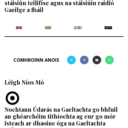
stáisiún teilifíse agus na stáisiúin raidió
Gaeilge a fháil
COMHROINN ANOIS
Léigh Níos Mó
Nochtann Údarás na Gaeltachta go bhfuil
an ghéarchéim tithíochta ag cur go mór
isteach ar dhaoine óga na Gaeltachta