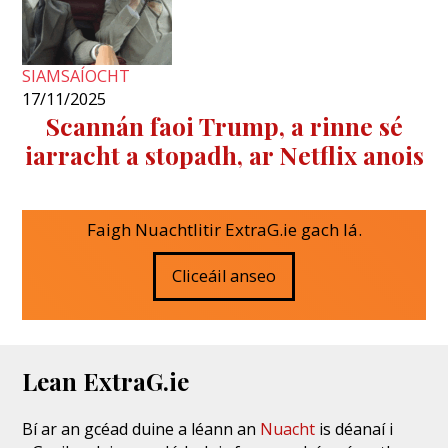
SIAMSAÍOCHT
17/11/2025
Scannán faoi Trump, a rinne sé
iarracht a stopadh, ar Netflix anois
Faigh Nuachtlitir ExtraG.ie gach lá.
Cliceáil anseo
Lean ExtraG.ie
Bí ar an gcéad duine a léann an
Nuacht
is déanaí i