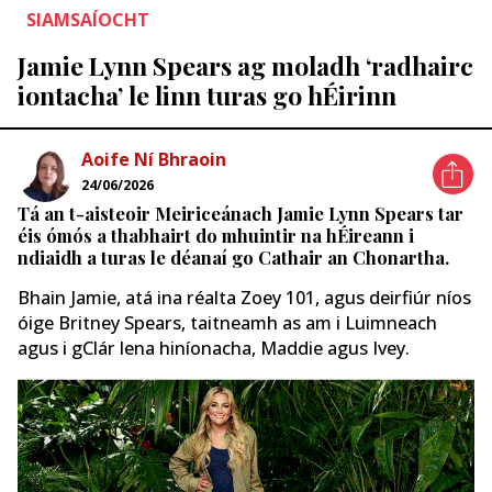
SIAMSAÍOCHT
Jamie Lynn Spears ag moladh ‘radhairc
iontacha’ le linn turas go hÉirinn
Aoife Ní Bhraoin
24/06/2026
Tá an t-aisteoir Meiriceánach Jamie Lynn Spears tar
éis ómós a thabhairt do mhuintir na hÉireann i
ndiaidh a turas le déanaí go Cathair an Chonartha.
Bhain Jamie, atá ina réalta Zoey 101, agus deirfiúr níos
óige Britney Spears, taitneamh as am i Luimneach
agus i gClár lena hiníonacha, Maddie agus Ivey.