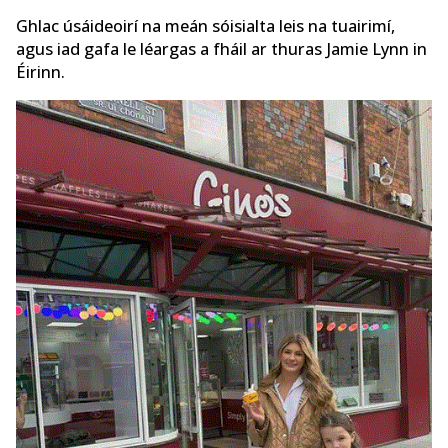
Ghlac úsáideoirí na meán sóisialta leis na tuairimí,
agus iad gafa le léargas a fháil ar thuras Jamie Lynn in
Éirinn.