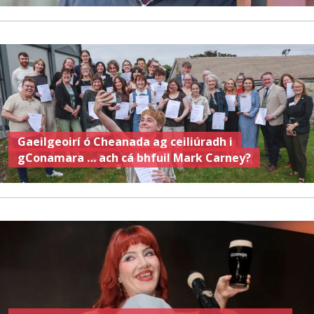
Gaeilgeoirí ó Cheanada ag ceiliúradh i
gConamara … ach cá bhfuil Mark Carney?