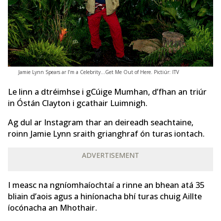
Jamie Lynn Spears ar I’m a Celebrity…Get Me Out of Here. Pictiúr: ITV
Le linn a dtréimhse i gCúige Mumhan, d’fhan an triúr
in Óstán Clayton i gcathair Luimnigh.
Ag dul ar Instagram thar an deireadh seachtaine,
roinn Jamie Lynn sraith grianghraf ón turas iontach.
ADVERTISEMENT
I measc na ngníomhaíochtaí a rinne an bhean atá 35
bliain d’aois agus a hiníonacha bhí turas chuig Aillte
íocónacha an Mhothair.