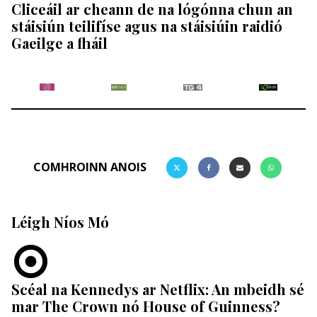
Cliceáil ar cheann de na lógónna chun an
stáisiún teilifíse agus na stáisiúin raidió
Gaeilge a fháil
COMHROINN ANOIS
Léigh Níos Mó
Scéal na Kennedys ar Netflix: An mbeidh sé
mar The Crown nó House of Guinness?