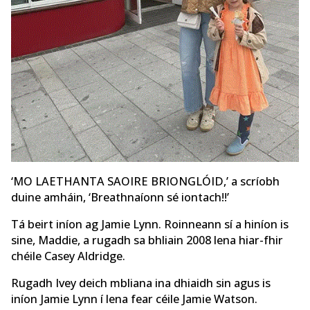
‘MO LAETHANTA SAOIRE BRIONGLÓID,’ a scríobh
duine amháin, ‘Breathnaíonn sé iontach!!’
Tá beirt iníon ag Jamie Lynn. Roinneann sí a hiníon is
sine, Maddie, a rugadh sa bhliain 2008 lena hiar-fhir
chéile Casey Aldridge.
Rugadh Ivey deich mbliana ina dhiaidh sin agus is
iníon Jamie Lynn í lena fear céile Jamie Watson.