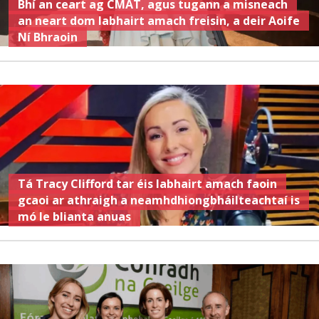
Bhí an ceart ag CMAT, agus tugann a misneach
an neart dom labhairt amach freisin, a deir Aoife
Ní Bhraoin
Tá Tracy Clifford tar éis labhairt amach faoin
gcaoi ar athraigh a neamhdhiongbháilteachtaí is
mó le blianta anuas