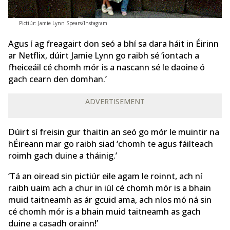
Pictiúr: Jamie Lynn Spears/Instagram
Agus í ag freagairt don seó a bhí sa dara háit in Éirinn
ar Netflix, dúirt Jamie Lynn go raibh sé ‘iontach a
fheiceáil cé chomh mór is a nascann sé le daoine ó
gach cearn den domhan.’
ADVERTISEMENT
Dúirt sí freisin gur thaitin an seó go mór le muintir na
hÉireann mar go raibh siad ‘chomh te agus fáilteach
roimh gach duine a tháinig.’
‘Tá an oiread sin pictiúr eile agam le roinnt, ach ní
raibh uaim ach a chur in iúl cé chomh mór is a bhain
muid taitneamh as ár gcuid ama, ach níos mó ná sin
cé chomh mór is a bhain muid taitneamh as gach
duine a casadh orainn!’