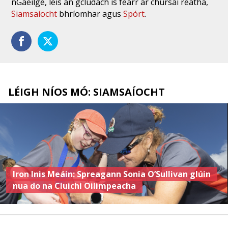
nGaeilge, leis an gclúdach is fearr ar chúrsaí reatha,
Siamsaíocht
bhríomhar agus
Spórt
.
LÉIGH NÍOS MÓ: SIAMSAÍOCHT
Iron Inis Meáin: Spreagann Sonia O’Sullivan glúin
nua do na Cluichí Oilimpeacha