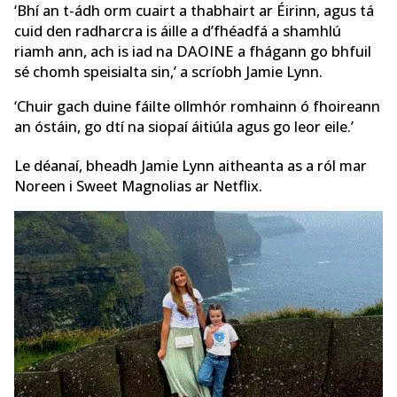
‘Bhí an t-ádh orm cuairt a thabhairt ar Éirinn, agus tá
cuid den radharcra is áille a d’fhéadfá a shamhlú
riamh ann, ach is iad na DAOINE a fhágann go bhfuil
sé chomh speisialta sin,’ a scríobh Jamie Lynn.
‘Chuir gach duine fáilte ollmhór romhainn ó fhoireann
an óstáin, go dtí na siopaí áitiúla agus go leor eile.’
Le déanaí, bheadh ​​​​Jamie Lynn aitheanta as a ról mar
Noreen i Sweet Magnolias ar Netflix.