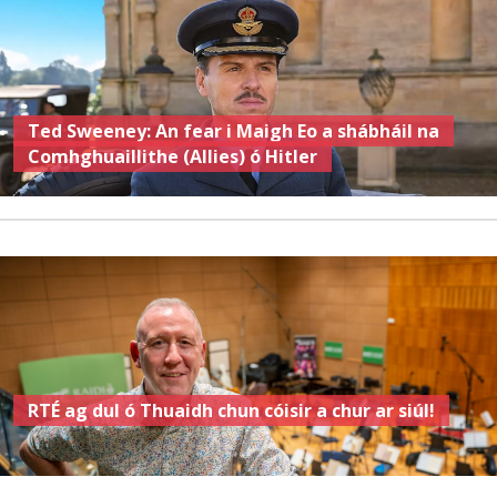
Ted Sweeney: An fear i Maigh Eo a shábháil na
Comhghuaillithe (Allies) ó Hitler
RTÉ ag dul ó Thuaidh chun cóisir a chur ar siúl!