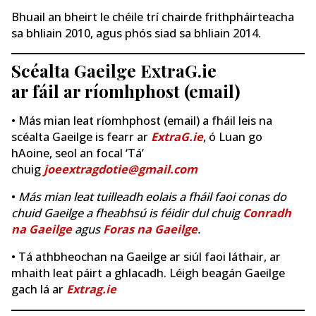
Bhuail an bheirt le chéile trí chairde frithpháirteacha
sa bhliain 2010, agus phós siad sa bhliain 2014.
Scéalta Gaeilge ExtraG.ie
ar fáil ar ríomhphost (email)
• Más mian leat ríomhphost (email) a fháil leis na
scéalta Gaeilge is fearr ar
ExtraG.ie
, ó Luan go
hAoine, seol an focal ‘Tá’
chuig
joeextragdotie@gmail.com
•
Más mian leat tuilleadh eolais a fháil faoi conas do
chuid Gaeilge a fheabhsú is féidir dul chuig
Conradh
na Gaeilge
agus
Foras na Gaeilge
.
• Tá athbheochan na Gaeilge ar siúl faoi láthair, ar
mhaith leat páirt a ghlacadh. Léigh beagán Gaeilge
gach lá ar
Extrag.ie