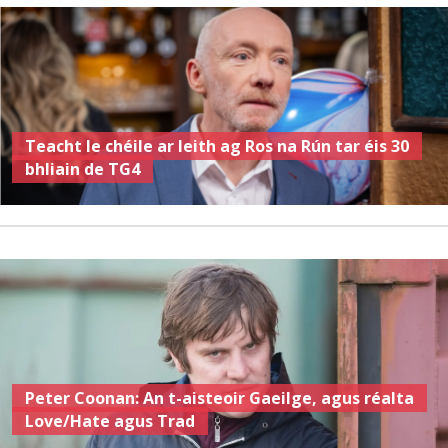
Teacht le chéile ar leith ag Ros na Rún tar éis 30
bhliain de TG4
Peter Coonan: An t-aisteoir Gaeilge, agus réalta
Love/Hate agus Trad