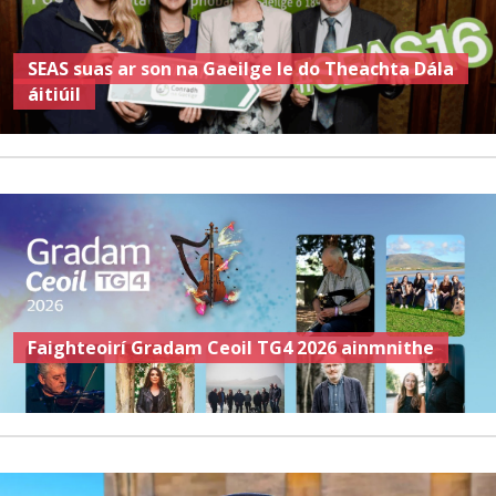
SEAS suas ar son na Gaeilge le do Theachta Dála
áitiúil
Faighteoirí Gradam Ceoil TG4 2026 ainmnithe