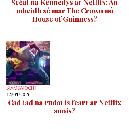
Scéal na Kennedys ar Netflix: An
mbeidh sé mar The Crown nó
House of Guinness?
SIAMSAÍOCHT
14/01/2026
Cad iad na rudaí is fearr ar Netflix
anois?