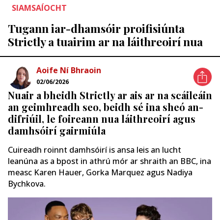
SIAMSAÍOCHT
Tugann iar-dhamsóir proifisiúnta
Strictly a tuairim ar na láithreoirí nua
Aoife Ní Bhraoin
02/06/2026
Nuair a bheidh Strictly ar ais ar na scáileáin
an geimhreadh seo, beidh sé ina sheó an-
difriúil, le foireann nua láithreoirí agus
damhsóirí gairmiúla
Cuireadh roinnt damhsóirí is ansa leis an lucht
leanúna as a bpost in athrú mór ar shraith an BBC, ina
measc Karen Hauer, Gorka Marquez agus Nadiya
Bychkova.