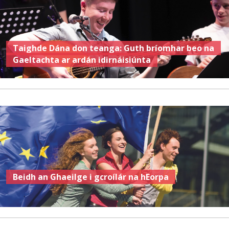
Taighde Dána don teanga: Guth bríomhar beo na
Gaeltachta ar ardán idirnáisiúnta
Beidh an Ghaeilge i gcroílár na hEorpa