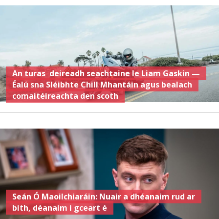
An turas deireadh seachtaine le Liam Gaskin —
Éalú sna Sléibhte Chill Mhantáin agus bealach
comaitéireachta den scoth
Seán Ó Maoilchiaráin: Nuair a dhéanaim rud ar
bith, déanaim i gceart é