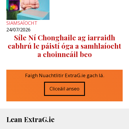
SIAMSAÍOCHT
24/07/2026
Síle Ní Chonghaile ag iarraidh
cabhrú le páistí óga a samhlaíocht
a choinneáil beo
Faigh Nuachtlitir ExtraG.ie gach lá.
Cliceáil anseo
Lean ExtraG.ie