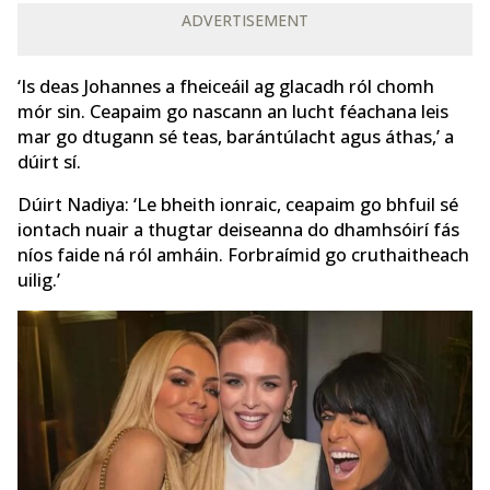
ADVERTISEMENT
‘Is deas Johannes a fheiceáil ag glacadh ról chomh
mór sin. Ceapaim go nascann an lucht féachana leis
mar go dtugann sé teas, barántúlacht agus áthas,’ a
dúirt sí.
Dúirt Nadiya: ‘Le bheith ionraic, ceapaim go bhfuil sé
iontach nuair a thugtar deiseanna do dhamhsóirí fás
níos faide ná ról amháin. Forbraímid go cruthaitheach
uilig.’