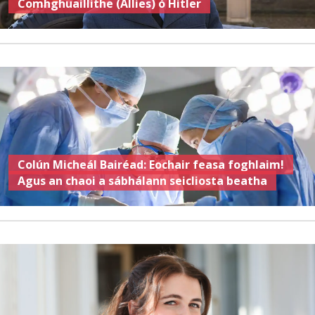
Comhghuaillithe (Allies) ó Hitler
Colún Micheál Bairéad: Eochair feasa foghlaim!
Agus an chaoi a sábhálann seicliosta beatha