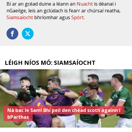
Bí ar an gcéad duine a léann an
Nuacht
is déanaí i
nGaeilge, leis an gclúdach is fearr ar chúrsaí reatha,
Siamsaíocht
bhríomhar agus
Spórt
.
LÉIGH NÍOS MÓ: SIAMSAÍOCHT
Ná bac le Sam! Bhí peil den chéad scoth againn i
bParthas