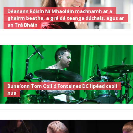
Déanann Róisín Ní Mhaoláin machnamh ar a
ghairm beatha, a grá dá teanga dúchais, agus ar
an Trá Bháin
Bunaíonn Tom Coll ó Fontaines DC lipéad ceoil
nua