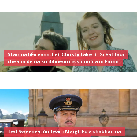
Stair na hÉireann: Let Christy take it! Scéal faoi
cheann de na scríbhneoirí is suimiúla in Éirinn
Ted Sweeney: An fear i Maigh Eo a shábháil na