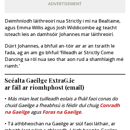
ADVERTISEMENT
Deimhníodh láithreoirí nua Strictly i mí na Bealtaine,
agus Emma Willis agus Josh Widdicombe ag teacht
isteach leis an damhsóir Johannes mar láithreoirí.
Dúirt Johannes, a bhfuil an-tóir air ar an tsraith le
fada, ag an am go bhfuil ‘filleadh ar Strictly Come
Dancing sa ról nua seo thar aon rud a shamhlaigh mé
riamh.’
Scéalta Gaeilge ExtraG.ie
ar fáil ar ríomhphost (email)
•
Más mian leat tuilleadh eolais a fháil faoi conas do
chuid Gaeilge a fheabhsú is féidir dul chuig
Conradh
na Gaeilge
agus
Foras na Gaeilge
.
• Tá athbheochan na Gaeilge ar siúl faoi láthair, ar