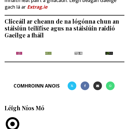
mhaith leat páirt a ghlacadh. Léigh beagán Gaeilge
gach lá ar
Extrag.ie
Cliceáil ar cheann de na lógónna chun an
stáisiún teilifíse agus na stáisiúin raidió
Gaeilge a fháil
COMHROINN ANOIS
Léigh Níos Mó