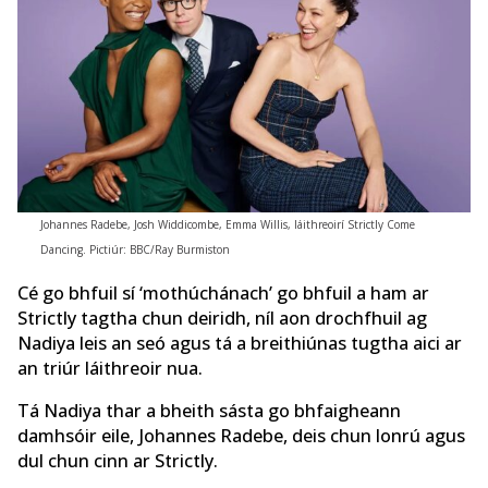
Johannes Radebe, Josh Widdicombe, Emma Willis, láithreoirí Strictly Come
Dancing. Pictiúr: BBC/Ray Burmiston
Cé go bhfuil sí ‘mothúchánach’ go bhfuil a ham ar
Strictly tagtha chun deiridh, níl aon drochfhuil ag
Nadiya leis an seó agus tá a breithiúnas tugtha aici ar
an triúr láithreoir nua.
Tá Nadiya thar a bheith sásta go bhfaigheann
damhsóir eile, Johannes Radebe, deis chun lonrú agus
dul chun cinn ar Strictly.