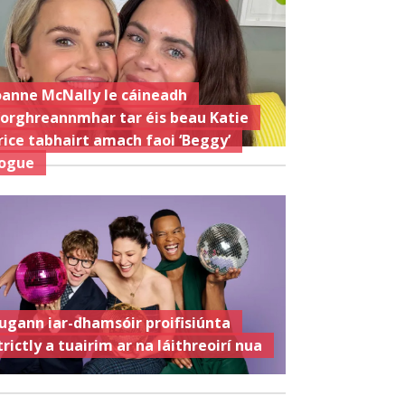
oanne McNally le cáineadh
íorghreannmhar tar éis beau Katie
rice tabhairt amach faoi ‘Beggy’
ogue
ugann iar-dhamsóir proifisiúnta
trictly a tuairim ar na láithreoirí nua