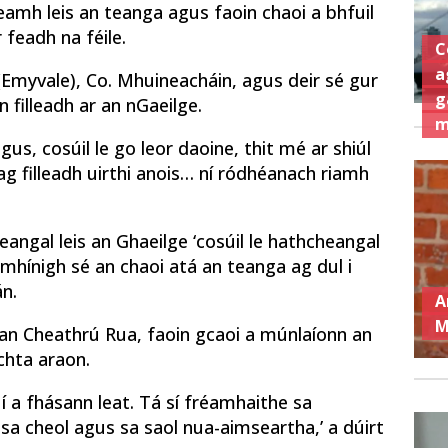
eamh leis an teanga agus faoin chaoi a bhfuil
 feadh na féile.
C
a
(Emyvale), Co. Mhuineacháin, agus deir sé gur
g
 filleadh ar an nGaeilge.
m
us, cosúil le go leor daoine, thit mé ar shiúl
ag filleadh uirthi anois… ní ródhéanach riamh
angal leis an Ghaeilge ‘cosúil le hathcheangal
s mhínigh sé an chaoi atá an teanga ag dul i
n.
A
M
 an Cheathrú Rua, faoin gcaoi a múnlaíonn an
chta araon.
í a fhásann leat. Tá sí fréamhaithe sa
n sa cheol agus sa saol nua-aimseartha,’ a dúirt