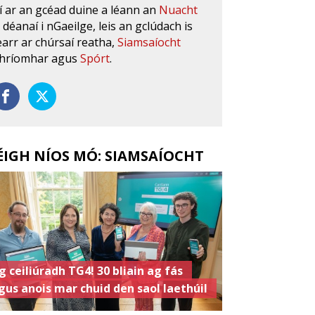
í ar an gcéad duine a léann an
Nuacht
s déanaí i nGaeilge, leis an gclúdach is
earr ar chúrsaí reatha,
Siamsaíocht
hríomhar agus
Spórt
.
ÉIGH NÍOS MÓ: SIAMSAÍOCHT
g ceiliúradh TG4! 30 bliain ag fás
gus anois mar chuid den saol laethúil