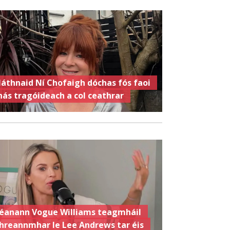
láthnaid Ní Chofaigh dóchas fós faoi
hás tragóideach a col ceathrar
éanann Vogue Williams teagmháil
hreannmhar le Lee Andrews tar éis