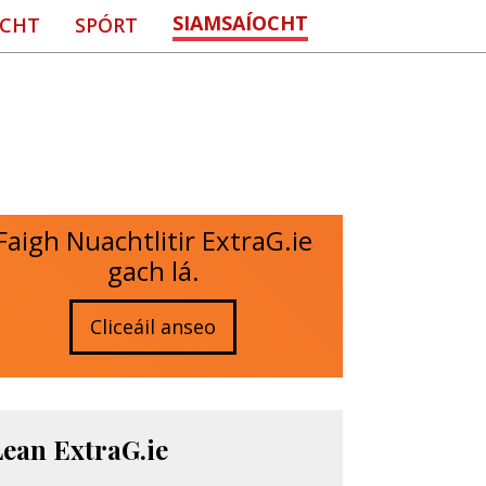
SIAMSAÍOCHT
CHT
SPÓRT
Faigh Nuachtlitir ExtraG.ie
gach lá.
Cliceáil anseo
Lean ExtraG.ie