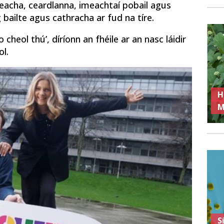
meacha, ceardlanna, imeachtaí pobail agus
g bailte agus cathracha ar fud na tíre.
cheol thú’, díríonn an fhéile ar an nasc láidir
ol.
H
M
S