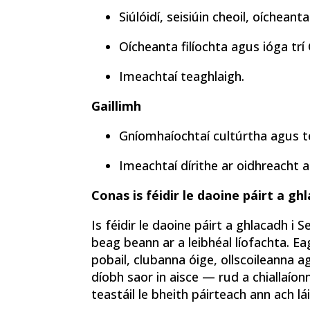
Siúlóidí, seisiúin cheoil, oícheant
Oícheanta filíochta agus ióga trí 
Imeachtaí teaghlaigh.
Gaillimh
Gníomhaíochtaí cultúrtha agus t
Imeachtaí dírithe ar oidhreacht a
Conas is féidir le daoine páirt a ghl
Is féidir le daoine páirt a ghlacadh i 
beag beann ar a leibhéal líofachta. Ea
pobail, clubanna óige, ollscoileanna 
díobh saor in aisce — rud a chiallaío
teastáil le bheith páirteach ann ach lái