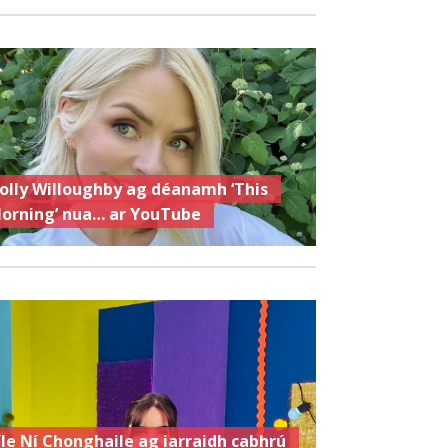
olly Willoughby ag déanamh ‘This
orning’ nua… ar YouTube
íle Ní Chonghaile ag iarraidh cabhrú