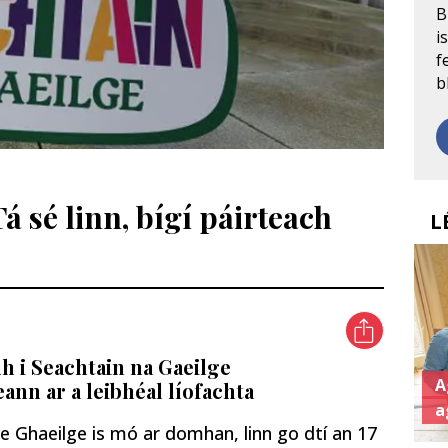
B
i
f
b
á sé linn, bígí páirteach
L
dh i Seachtain na Gaeilge
A
eann ar a leibhéal líofachta
a
le Ghaeilge is mó ar domhan, linn go dtí an 17