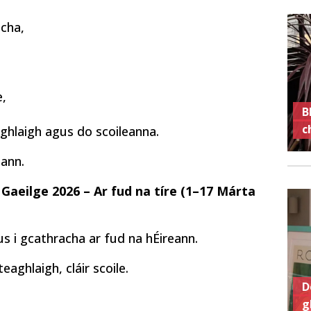
acha,
e,
B
c
hlaigh agus do scoileanna.
eann.
aeilge 2026 – Ar fud na tíre (1–17 Márta
us i gcathracha ar fud na hÉireann.
aghlaigh, cláir scoile.
D
g