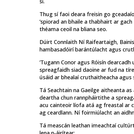
sí.
Thug sí faoi deara freisin go gceadaí
‘spiorad an bhaile a thabhairt ar gach
théama ceoil na bliana seo.
Dúirt Connlaith Ní Raifeartaigh, Bain
hambasadóirí barántúlacht agus cruth
‘Tugann Conor agus Róisín dearcadh u
spreagfaidh siad daoine ar fud na tíre
úsáid ar bhealaí cruthaitheacha agus sp
Tá Seachtain na Gaeilge aitheanta as 
deartha chun rannpháirtithe a spreag
acu cainteoir líofa atá ag freastal ar c
ag ceardlann. Ní foirmiúlacht an aidh
Tá meascán leathan imeachtaí cultúrth
lena n-áirítear: