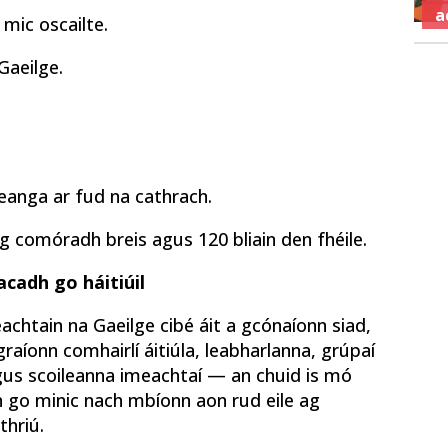
a
a mic oscailte.
Gaeilge.
eanga ar fud na cathrach.
g comóradh breis agus 120 bliain den fhéile.
acadh go háitiúil
Seachtain na Gaeilge cibé áit a gcónaíonn siad,
graíonn comhairlí áitiúla, leabharlanna, grúpaí
agus scoileanna imeachtaí — an chuid is mó
nn go minic nach mbíonn aon rud eile ag
thriú.