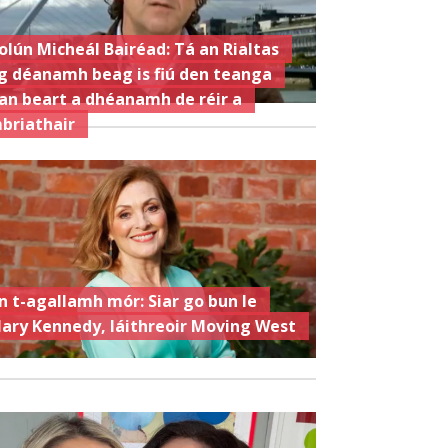
olún Micheál Bairéad: Tá an Rialtas
g déanamh beag is fiú den teanga
an beart a dhéanamh de réir a
briathair
n t-agallamh mór: Siar go bun le
ary Kennedy, láithreoir Moving West