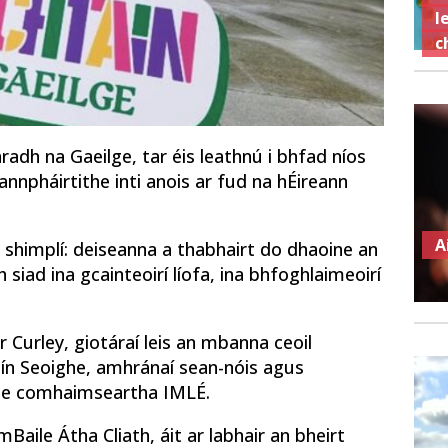
l
c
radh na Gaeilge, tar éis leathnú i bhfad níos
annpháirtithe inti anois ar fud na hÉireann
A
 shimplí: deiseanna a thabhairt do dhaoine an
h siad ina gcainteoirí líofa, ina bhfoghlaimeoirí
 Curley, giotáraí leis an mbanna ceoil
isín Seoighe, amhránaí sean-nóis agus
lge comhaimseartha IMLÉ.
mBaile Átha Cliath, áit ar labhair an bheirt