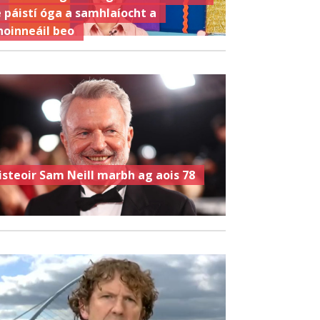
e páistí óga a samhlaíocht a
hoinneáil beo
isteoir Sam Neill marbh ag aois 78