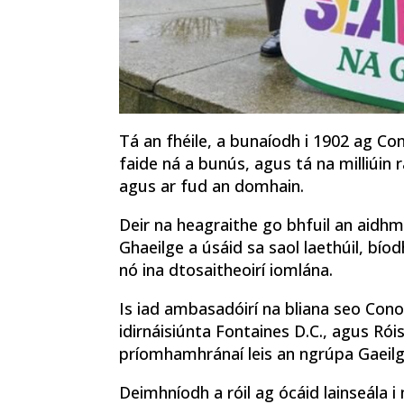
Tá an fhéile, a bunaíodh i 1902 ag Con
faide ná a bunús, agus tá na milliúin r
agus ar fud an domhain.
Deir na heagraithe go bhfuil an aidhm
Ghaeilge a úsáid sa saol laethúil, bíod
nó ina dtosaitheoirí iomlána.
Is iad ambasadóirí na bliana seo Conor
idirnáisiúnta Fontaines D.C., agus Ró
príomhamhránaí leis an ngrúpa Gaei
Deimhníodh a róil ag ócáid lainseála i 