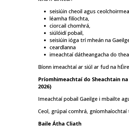
seisiúin cheoil agus ceolchoirme
léamha filíochta,
ciorcail chomhrá,
siúlóidí pobail,
seisiúin ióga trí mheán na Gaeilg
ceardlanna
imeachtaí dátheangacha do theag
Bíonn imeachtaí ar siúl ar fud na hÉir
Príomhimeachtaí do Sheachtain na G
2026)
Imeachtaí pobail Gaeilge i mbailte ag
Ceol, grúpaí comhrá, gníomhaíochtaí te
Baile Átha Cliath