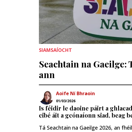
SIAMSAÍOCHT
Seachtain na Gaeilge: T
ann
Aoife Ní Bhraoin
01/03/2026
Is féidir le daoine páirt a ghlaca
cibé áit a gcónaíonn siad, beag b
Tá Seachtain na Gaeilge 2026, an fhéi