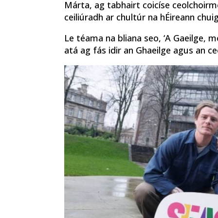
Márta, ag tabhairt coicíse ceolchoir
ceiliúradh ar chultúr na hÉireann chui
Le téama na bliana seo, ‘A Gaeilge, mo 
atá ag fás idir an Ghaeilge agus an ce