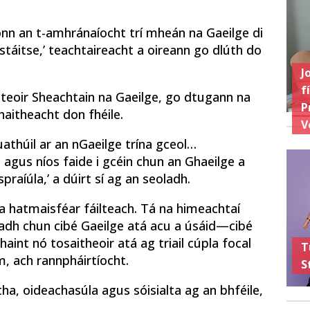
onn an t-amhránaíocht trí mheán na Gaeilge di
 stáitse,’ teachtaireacht a oireann go dlúth do
J
f
isteoir Sheachtain na Gaeilge, go dtugann na
P
aitheacht don fhéile.
V
athúil ar an nGaeilge trína gceol…
 agus níos faide i gcéin chun an Ghaeilge a
raíúla,’ a dúirt sí ag an seoladh.
a hatmaisféar fáilteach. Tá na himeachtaí
adh chun cibé Gaeilge atá acu a úsáid—cibé
haint nó tosaitheoir atá ag triail cúpla focal
T
m, ach rannpháirtíocht.
S
a, oideachasúla agus sóisialta ag an bhféile,