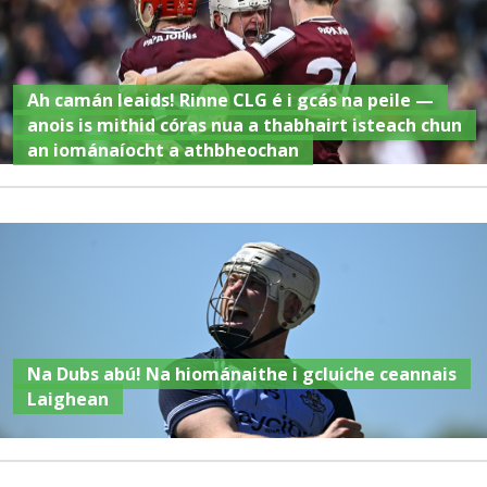
Ah camán leaids! Rinne CLG é i gcás na peile —
anois is mithid córas nua a thabhairt isteach chun
an iománaíocht a athbheochan
Na Dubs abú! Na hiománaithe i gcluiche ceannais
Laighean