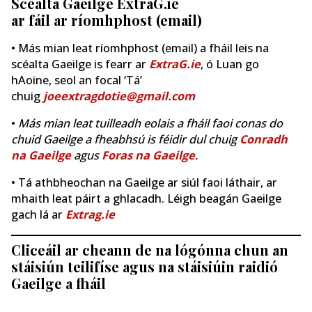
Scéalta Gaeilge ExtraG.ie
ar fáil ar ríomhphost (email)
• Más mian leat ríomhphost (email) a fháil leis na
scéalta Gaeilge is fearr ar
ExtraG.ie
, ó Luan go
hAoine, seol an focal ‘Tá’
chuig
joeextragdotie@gmail.com
•
Más mian leat tuilleadh eolais a fháil faoi conas do
chuid Gaeilge a fheabhsú is féidir dul chuig
Conradh
na Gaeilge
agus
Foras na Gaeilge
.
• Tá athbheochan na Gaeilge ar siúl faoi láthair, ar
mhaith leat páirt a ghlacadh. Léigh beagán Gaeilge
gach lá ar
Extrag.ie
Cliceáil ar cheann de na lógónna chun an
stáisiún teilifíse agus na stáisiúin raidió
Gaeilge a fháil