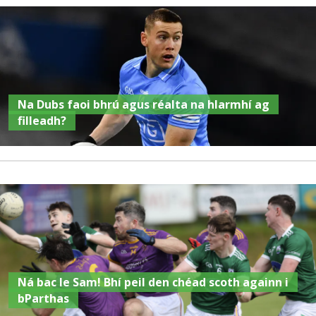
Na Dubs faoi bhrú agus réalta na hIarmhí ag
filleadh?
Ná bac le Sam! Bhí peil den chéad scoth againn i
bParthas