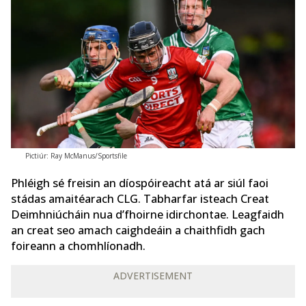
Pictiúr: Ray McManus/Sportsfile
Phléigh sé freisin an díospóireacht atá ar siúl faoi
stádas amaitéarach CLG. Tabharfar isteach Creat
Deimhniúcháin nua d’fhoirne idirchontae. Leagfaidh
an creat seo amach caighdeáin a chaithfidh gach
foireann a chomhlíonadh.
ADVERTISEMENT