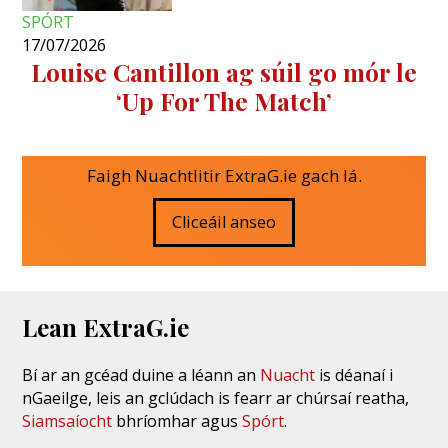
SPÓRT
17/07/2026
Louise Cantillon ag súil go mór le
‘Up For The Match’
Faigh Nuachtlitir ExtraG.ie gach lá.
Cliceáil anseo
Lean ExtraG.ie
Bí ar an gcéad duine a léann an
Nuacht
is déanaí i
nGaeilge, leis an gclúdach is fearr ar chúrsaí reatha,
Siamsaíocht
bhríomhar agus
Spórt
.