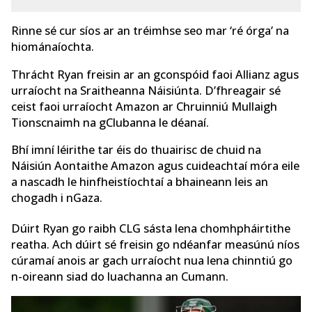
Rinne sé cur síos ar an tréimhse seo mar ‘ré órga’ na
hiománaíochta.
Thrácht Ryan freisin ar an gconspóid faoi Allianz agus
urraíocht na Sraitheanna Náisiúnta. D’fhreagair sé
ceist faoi urraíocht Amazon ar Chruinniú Mullaigh
Tionscnaimh na gClubanna le déanaí.
Bhí imní léirithe tar éis do thuairisc de chuid na
Náisiún Aontaithe Amazon agus cuideachtaí móra eile
a nascadh le hinfheistíochtaí a bhaineann leis an
chogadh i nGaza.
Dúirt Ryan go raibh CLG sásta lena chomhpháirtithe
reatha. Ach dúirt sé freisin go ndéanfar measúnú níos
cúramaí anois ar gach urraíocht nua lena chinntiú go
n-oireann siad do luachanna an Cumann.