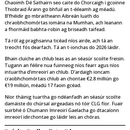
Chaoimh Dé Sathairn seo caite do Chorcaigh i gcoinne
Thiobraid Árann go bhfuil an t-éileamh ag méadú.
B’fhéidir go mbraitheann Aibreán luath do
chraobhchomórtas iomána na Mumhan, ach leanann
a fhormáid babhta-robin ag briseadh taifead.
Tá ról ag praghsanna ticéad níos airde, ach tá an
treocht fós dearfach. Tá an t-ionchas do 2026 láidir.
Bhain cluiche an chlub leas as an séasúr scoilte freisin.
Tugann an féilire nua fuinneog níos fearr agus níos
intuartha d’imreoirí an chlub. D’ardaigh ioncam
craobhchomórtais chlub an chontae €2.8 milliún go
€19 milliún, méadú 17 faoin gcéad.
Níor tháinig tuartha go ndéanfadh an séasúr scoilte
damáiste do chúrsaí airgeadais nó tóir CLG fíor. Fuair ​​
suirbhé ó Chumann Imreoirí Gaelacha go dtacaíonn
imreoirí idirchontae go láidir leis an chóras.