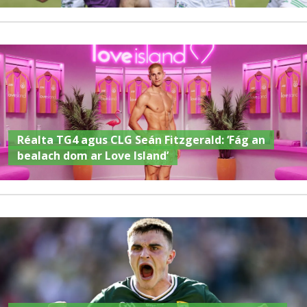
Réalta TG4 agus CLG Seán Fitzgerald: ‘Fág an
bealach dom ar Love Island’