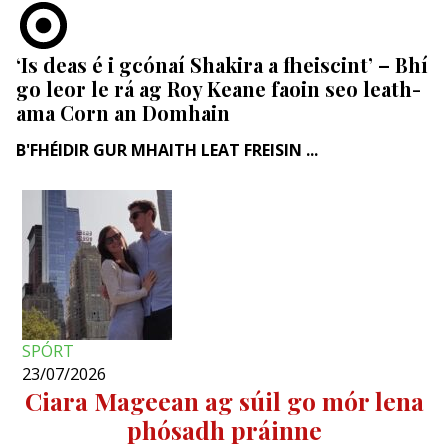
‘Is deas é i gcónaí Shakira a fheiscint’ – Bhí
go leor le rá ag Roy Keane faoin seo leath-
ama Corn an Domhain
B'FHÉIDIR GUR MHAITH LEAT FREISIN ...
SPÓRT
23/07/2026
Ciara Mageean ag súil go mór lena
phósadh práinne