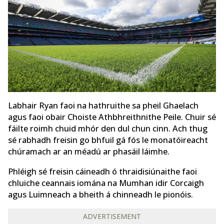
Labhair Ryan faoi na hathruithe sa pheil Ghaelach
agus faoi obair Choiste Athbhreithnithe Peile. Chuir sé
fáilte roimh chuid mhór den dul chun cinn. Ach thug
sé rabhadh freisin go bhfuil gá fós le monatóireacht
chúramach ar an méadú ar phasáil láimhe.
Phléigh sé freisin cáineadh ó thraidisiúnaithe faoi
chluiche ceannais iomána na Mumhan idir Corcaigh
agus Luimneach a bheith á chinneadh le pionóis.
ADVERTISEMENT