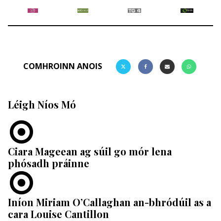
COMHROINN ANOIS
Léigh Níos Mó
Ciara Mageean ag súil go mór lena
phósadh práinne
Iníon Miriam O’Callaghan an-bhródúil as a
cara Louise Cantillon