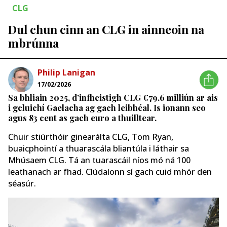
CLG
Dul chun cinn an CLG in ainneoin na
mbrúnna
Philip Lanigan
17/02/2026
Sa bhliain 2025, d’infheistigh CLG €79.6 milliún ar ais
i gcluichí Gaelacha ag gach leibhéal. Is ionann seo
agus 83 cent as gach euro a thuilltear.
Chuir stiúrthóir ginearálta CLG, Tom Ryan,
buaicphointí a thuarascála bliantúla i láthair sa
Mhúsaem CLG. Tá an tuarascáil níos mó ná 100
leathanach ar fhad. Clúdaíonn sí gach cuid mhór den
séasúr.