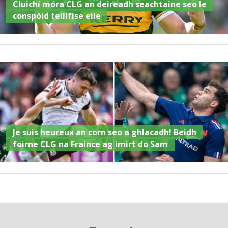
Cluichí móra CLG an deireadh seachtaine seo le
conspóid teilifíse eile
Je suis heureux an corn seo a ghlacadh! Beidh
foirne CLG na Fraince ag imirt do Sam