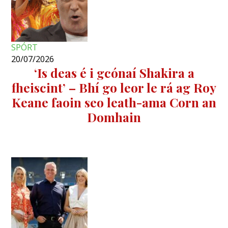
SPÓRT
20/07/2026
‘Is deas é i gcónaí Shakira a
fheiscint’ – Bhí go leor le rá ag Roy
Keane faoin seo leath-ama Corn an
Domhain