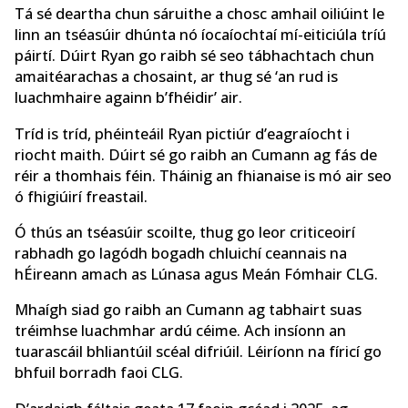
Tá sé deartha chun sáruithe a chosc amhail oiliúint le
linn an tséasúir dhúnta nó íocaíochtaí mí-eiticiúla tríú
páirtí. Dúirt Ryan go raibh sé seo tábhachtach chun
amaitéarachas a chosaint, ar thug sé ‘an rud is
luachmhaire againn b’fhéidir’ air.
Tríd is tríd, phéinteáil Ryan pictiúr d’eagraíocht i
riocht maith. Dúirt sé go raibh an Cumann ag fás de
réir a thomhais féin. Tháinig an fhianaise is mó air seo
ó fhigiúirí freastail.
Ó thús an tséasúir scoilte, thug go leor criticeoirí
rabhadh go lagódh bogadh chluichí ceannais na
hÉireann amach as Lúnasa agus Meán Fómhair CLG.
Mhaígh siad go raibh an Cumann ag tabhairt suas
tréimhse luachmhar ardú céime. Ach insíonn an
tuarascáil bhliantúil scéal difriúil. Léiríonn na fíricí go
bhfuil borradh faoi CLG.