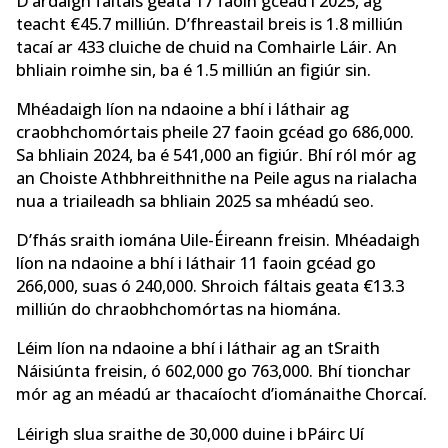
D’ardaigh fáltais geata 17 faoin gcéad i 2025, ag
teacht €45.7 milliún. D’fhreastail breis is 1.8 milliún
tacaí ar 433 cluiche de chuid na Comhairle Láir. An
bhliain roimhe sin, ba é 1.5 milliún an figiúr sin.
Mhéadaigh líon na ndaoine a bhí i láthair ag
craobhchomórtais pheile 27 faoin gcéad go 686,000.
Sa bhliain 2024, ba é 541,000 an figiúr. Bhí ról mór ag
an Choiste Athbhreithnithe na Peile agus na rialacha
nua a triaileadh sa bhliain 2025 sa mhéadú seo.
D’fhás sraith iomána Uile-Éireann freisin. Mhéadaigh
líon na ndaoine a bhí i láthair 11 faoin gcéad go
266,000, suas ó 240,000. Shroich fáltais geata €13.3
milliún do chraobhchomórtas na hiomána.
Léim líon na ndaoine a bhí i láthair ag an tSraith
Náisiúnta freisin, ó 602,000 go 763,000. Bhí tionchar
mór ag an méadú ar thacaíocht d’iománaithe Chorcaí.
Léirigh slua sraithe de 30,000 duine i bPáirc Uí