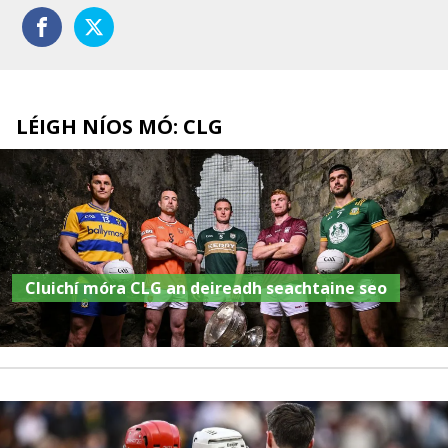
LÉIGH NÍOS MÓ: CLG
Cluichí móra CLG an deireadh seachtaine seo