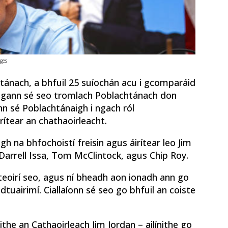
ges
tánach, a bhfuil 25 suíochán acu i gcomparáid
Tugann sé seo tromlach Poblachtánach don
n sé Poblachtánaigh i ngach ról
rítear an chathaoirleacht.
h na bhfochoistí freisin agus áirítear leo Jim
 Darrell Issa, Tom McClintock, agus Chip Roy.
oirí seo, agus ní bheadh ​​​​aon ionadh ann go
 dtuairimí. Ciallaíonn sé seo go bhfuil an coiste
ithe an Cathaoirleach Jim Jordan – ailínithe go