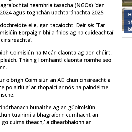
 eagraíochtaí neamhrialtasacha (NGOs) ‘den
a 2024 agus toghchán uachtaránachta 2025.
H
s
dochreidte eile, gan tacaíocht. Deir sé: ‘Tar
b
misiúin Eorpaigh’ bhí a fhios ag na cuideachtaí
cinsireachta’.
aibh Coimisiún na Meán claonta ag aon chúirt,
leách. Tháinig líomhaintí claonta roimhe seo
nn.
gur oibrigh Coimisiún an AE ‘chun cinsireacht a
 polaitiúla’ ar thopaicí ar nós na paindéime,
nscne.
ordhóthanach bunaithe ag an gCoimisiún
chun tuairimí a bhagraíonn cumhacht an
s go cuimsitheach,’ a dhearbhaíonn an