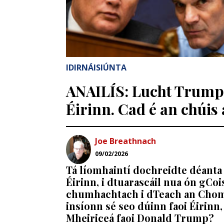
IDIRNÁISIÚNTA
ANAILÍS: Lucht Trump a
Éirinn. Cad é an chúis a
Joe Breathnach
09/02/2026
Tá líomhaintí dochreidte déanta
Éirinn, i dtuarascáil nua ón gCoi
chumhachtach i dTeach an Chomh
insíonn sé seo dúinn faoi Éirinn,
Mheiriceá faoi Donald Trump?