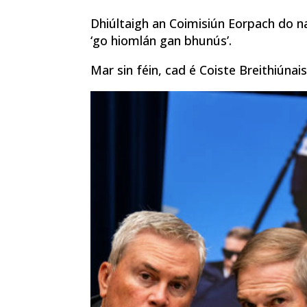
Dhiúltaigh an Coimisiún Eorpach do na
‘go hiomlán gan bhunús’.
Mar sin féin, cad é Coiste Breithiúna