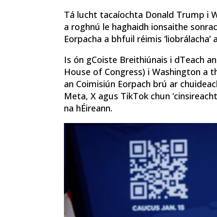
Tá lucht tacaíochta Donald Trump i W
a roghnú le haghaidh ionsaithe sonrac
Eorpacha a bhfuil réimis ‘liobrálacha’ 
Is ón gCoiste Breithiúnais i dTeach a
House of Congress) i Washington a thá
an Coimisiún Eorpach brú ar chuideac
Meta, X agus TikTok chun ‘cinsireach
na hÉireann.