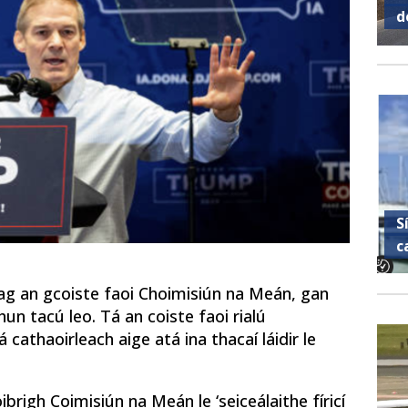
d
S
c
ag an gcoiste faoi Choimisiún na Meán, gan
un tacú leo. Tá an coiste faoi rialú
athaoirleach aige atá ina thacaí láidir le
brigh Coimisiún na Meán le ‘seiceálaithe fíricí