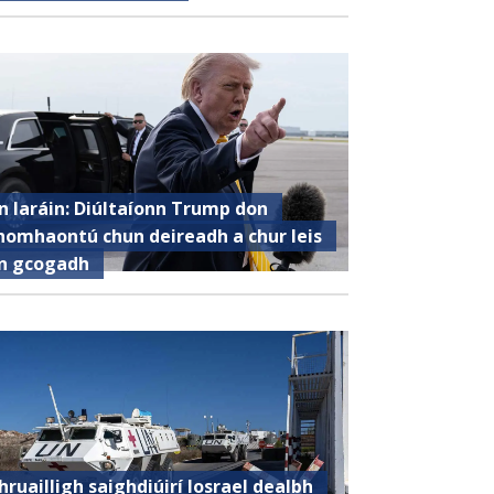
n Iaráin: Diúltaíonn Trump don
homhaontú chun deireadh a chur leis
n gcogadh
hruailligh saighdiúirí Iosrael dealbh