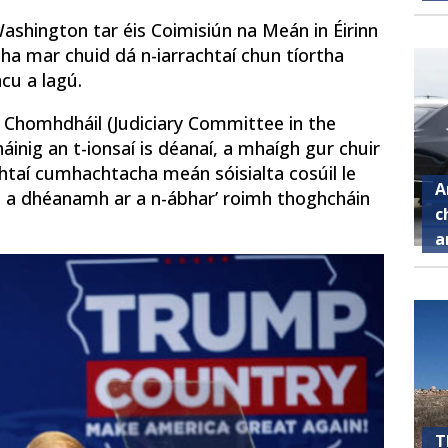
ashington tar éis Coimisiún na Meán in Éirinn
ha mar chuid dá n-iarrachtaí chun tíortha
acu a lagú.
n Chomhdháil (Judiciary Committee in the
inig an t-ionsaí is déanaí, a mhaígh gur chuir
htaí cumhachtacha meán sóisialta cosúil le
A
t a dhéanamh ar a n-ábhar’ roimh thoghcháin
c
a
T