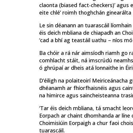
claonta (biased fact-checkers)’ agus
eite chlé’ roimh thoghchán ginearált
Le sin déanann an tuarascáil líomhain 
éis deich mbliana de chiapadh an Choi
‘cad a bhí ag teastáil uathu – níos mó 
Ba chóir a rá nár aimsíodh riamh go r
comhlacht stáit, ná imscrúdú neamhsp
ó ghrúpaí ar dheis atá lonnaithe in Éiri
D’éiligh na polaiteoirí Meiriceánacha 
dhéanamh ar fhíorfhaisnéis agus cainte
na himirce agus saincheisteanna trasi
‘Tar éis deich mbliana, tá smacht le
Eorpach ar chaint dhomhanda ar líne 
Choimisiúin Eorpaigh a chur faoi choi
tuarascáil.