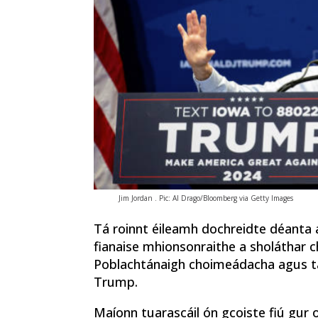
Jim Jordan . Pic: Al Drago/Bloomberg via Getty Images
Tá roinnt éileamh dochreidte déanta 
fianaise mhionsonraithe a sholáthar ch
Poblachtánaigh choimeádacha agus tá c
Trump.
Maíonn tuarascáil ón gcoiste fiú gur oi