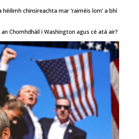
 héilimh chinsireachta mar ‘raiméis lom’ a bhí
is an Chomhdháil i Washington agus cé atá air?