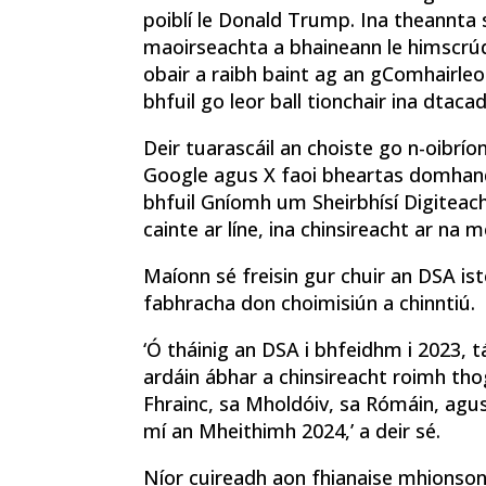
poiblí le Donald Trump. Ina theannta sin
maoirseachta a bhaineann le himscrúd
obair a raibh baint ag an gComhairleoir
bhfuil go leor ball tionchair ina dtaca
Deir tuarascáil an choiste go n-oibrío
Google agus X faoi bheartas domhand
bhfuil Gníomh um Sheirbhísí Digiteacha
cainte ar líne, ina chinsireacht ar na 
Maíonn sé freisin gur chuir an DSA is
fabhracha don choimisiún a chinntiú.
‘Ó tháinig an DSA i bhfeidhm i 2023, 
ardáin ábhar a chinsireacht roimh thogh
Fhrainc, sa Mholdóiv, sa Rómáin, agus
mí an Mheithimh 2024,’ a deir sé.
Níor cuireadh aon fhianaise mhionson