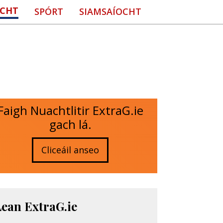
CHT
SPÓRT
SIAMSAÍOCHT
Faigh Nuachtlitir ExtraG.ie
gach lá.
Cliceáil anseo
Lean ExtraG.ie