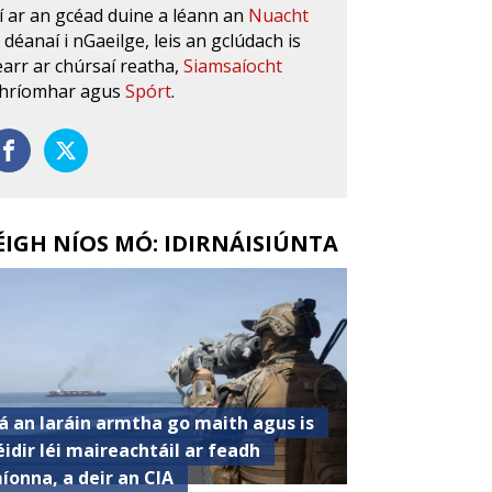
í ar an gcéad duine a léann an
Nuacht
s déanaí i nGaeilge, leis an gclúdach is
earr ar chúrsaí reatha,
Siamsaíocht
hríomhar agus
Spórt
.
ÉIGH NÍOS MÓ: IDIRNÁISIÚNTA
á an Iaráin armtha go maith agus is
éidir léi maireachtáil ar feadh
íonna, a deir an CIA