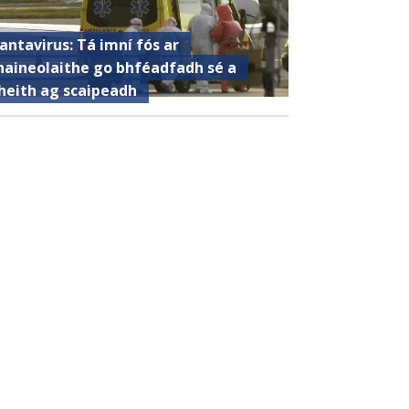
antavirus: Tá imní fós ar
haineolaithe go bhféadfadh sé a
heith ag scaipeadh