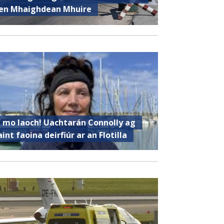
en Mhaighdean Mhuire
í mo laoch! Uachtarán Connolly ag
aint faoina deirfiúr ar an Flotilla