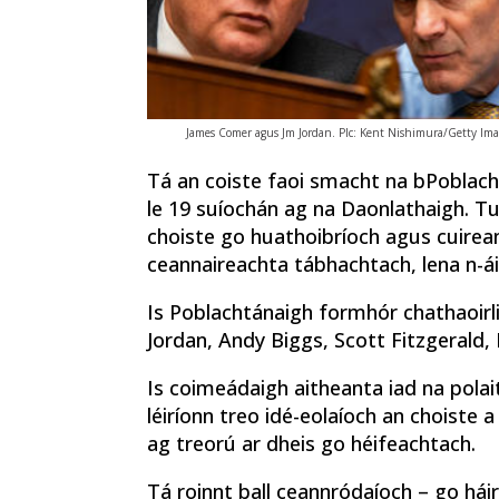
James Comer agus Jm Jordan. PIc: Kent Nishimura/Getty Ima
Tá an coiste faoi smacht na bPoblach
le 19 suíochán ag na Daonlathaigh. 
choiste go huathoibríoch agus cuirean
ceannaireachta tábhachtach, lena n-ái
Is Poblachtánaigh formhór chathaoirlig
Jordan, Andy Biggs, Scott Fitzgerald,
Is coimeádaigh aitheanta iad na polaite
léiríonn treo idé-eolaíoch an choiste a
ag treorú ar dheis go héifeachtach.
Tá roinnt ball ceannródaíoch – go háir