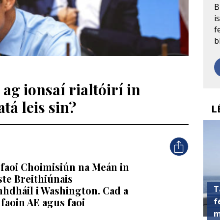
B
i
f
b
g ionsaí rialtóirí in
tá leis sin?
L
 faoi Choimisiún na Meán in
ste Breithiúnais
T
dháil i Washington. Cad a
 faoin AE agus faoi
f
m