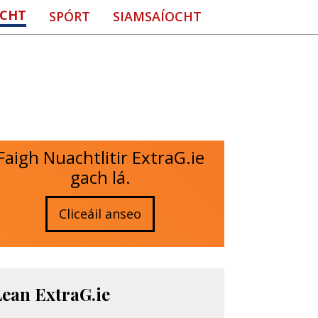
CHT
SPÓRT
SIAMSAÍOCHT
Faigh Nuachtlitir ExtraG.ie
gach lá.
Cliceáil anseo
Lean ExtraG.ie