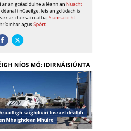
í ar an gcéad duine a léann an
Nuacht
s déanaí i nGaeilge, leis an gclúdach is
earr ar chúrsaí reatha,
Siamsaíocht
hríomhar agus
Spórt
.
ÉIGH NÍOS MÓ: IDIRNÁISIÚNTA
hruailligh saighdiúirí Iosrael dealbh
en Mhaighdean Mhuire