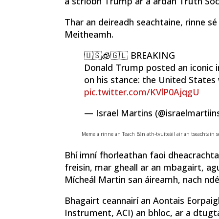
a scríobh Trump ar a ardán Truth Soci
Thar an deireadh seachtaine, rinne sé 
Meitheamh.
🇺🇸🧊🇬🇱 BREAKING
Donald Trump posted an iconic i
on his stance: the United States 
pic.twitter.com/KVlP0AjqgU
— Israel Martins (@israelmartiin
Meme a rinne an Teach Bán ath-tvuíteáil air an tseachtain seo
Bhí imní fhorleathan faoi dheacrachta
freisin, mar gheall ar an mbagairt, a
Mícheál Martin san áireamh, nach ndéa
Bhagairt ceannairí an Aontais Eorpaig
Instrument, ACI) an bhloc, ar a dtugta