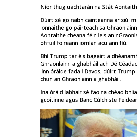
Níor thug uachtarán na Stát Aontaith
Dúirt sé go raibh cainteanna ar siúl 
​​lonnaithe go páirteach sa Ghraonlai
Aontaithe cheana féin leis an nGraonla
bhfuil foireann iomlán acu ann fiú.
Bhí Trump tar éis bagairt a dhéanamh
Ghraonlainn a ghabháil ach Dé Céadaoin,
linn óráide fada i Davos, dúirt Trump
chun an Ghraonlainn a ghabháil.
Ina óráid labhair sé faoina chéad bhlia
gcoitinne agus Banc Cúlchiste Feidear