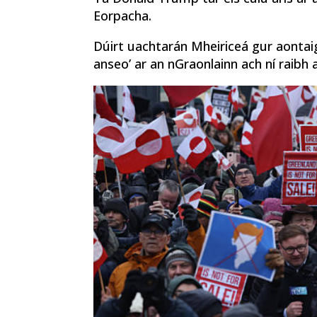
Eorpacha.
Dúirt uachtarán Mheiriceá gur aonta
anseo’ ar an nGraonlainn ach ní raib