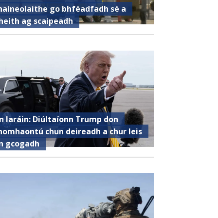
haineolaithe go bhféadfadh sé a
heith ag scaipeadh
n Iaráin: Diúltaíonn Trump don
homhaontú chun deireadh a chur leis
n gcogadh