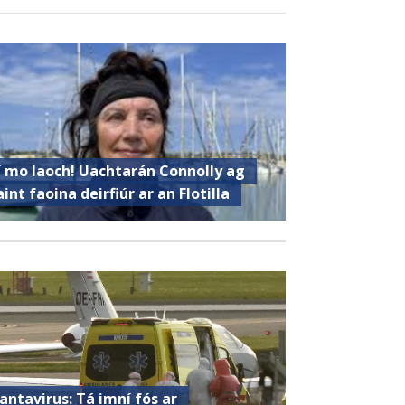
í mo laoch! Uachtarán Connolly ag
aint faoina deirfiúr ar an Flotilla
antavirus: Tá imní fós ar