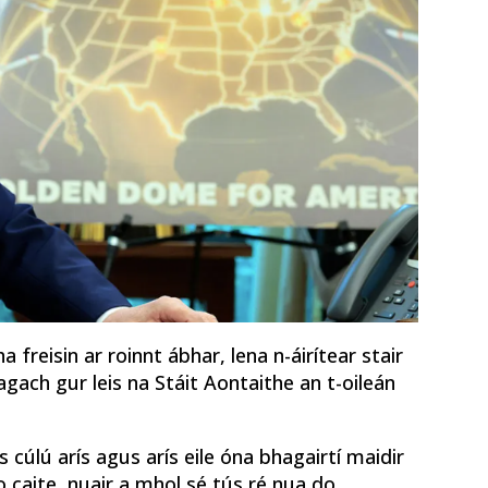
freisin ar roinnt ábhar, lena n-áirítear stair
gach gur leis na Stáit Aontaithe an t-oileán
 cúlú arís agus arís eile óna bhagairtí maidir
eo caite, nuair a mhol sé tús ré nua do