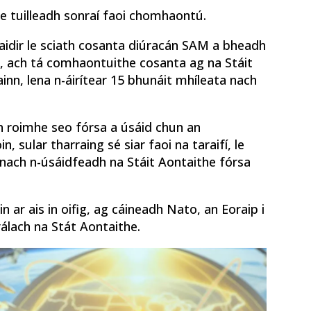
e tuilleadh sonraí faoi chomhaontú.
maidir le sciath cosanta diúracán SAM a bheadh
nn, ach tá comhaontuithe cosanta ag na Stáit
inn, lena n-áirítear 15 bhunáit mhíleata nach
 roimhe seo fórsa a úsáid chun an
 sular tharraing sé siar faoi na taraifí, le
 nach n-úsáidfeadh na Stáit Aontaithe fórsa
in ar ais in oifig, ag cáineadh Nato, an Eoraip i
álach na Stát Aontaithe.