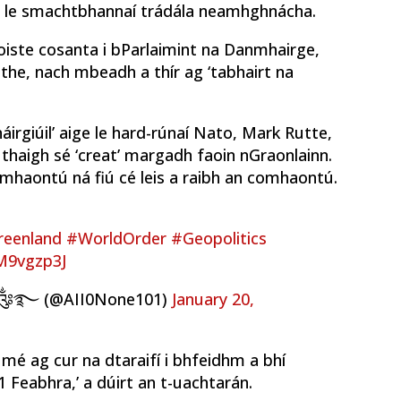
 le smachtbhannaí trádála neamhghnácha.
oiste cosanta i bParlaimint na Danmhairge,
ithe, nach mbeadh a thír ag ‘tabhairt na
áirgiúil’ aige le hard-rúnaí Nato, Mark Rutte,
uthaigh sé ‘creat’ margadh faoin nGraonlainn.
omhaontú ná fiú cé leis a raibh an comhaontú.
reenland
#WorldOrder
#Geopolitics
QM9vgzp3J
।।༂࿐ (@AII0None101)
January 20,
h mé ag cur na dtaraifí i bhfeidhm a bhí
1 Feabhra,’ a dúirt an t-uachtarán.