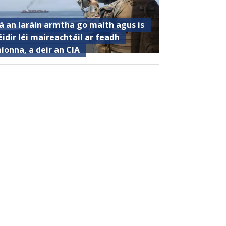
á an Iaráin armtha go maith agus is
éidir léi maireachtáil ar feadh
íonna, a deir an CIA