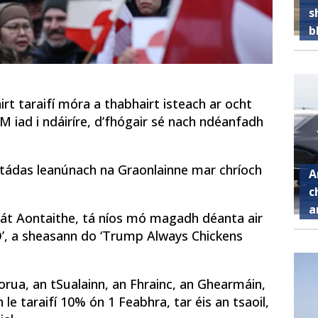
s
b
irt taraifí móra a thabhairt isteach ar ocht
M iad i ndáiríre, d’fhógair sé nach ndéanfadh
stádas leanúnach na Graonlainne mar chríoch
A
c
a
tát Aontaithe, tá níos mó magadh déanta air
CO’, a sheasann do ‘Trump Always Chickens
rua, an tSualainn, an Fhrainc, an Ghearmáin,
n le taraifí 10% ón 1 Feabhra, tar éis an tsaoil,