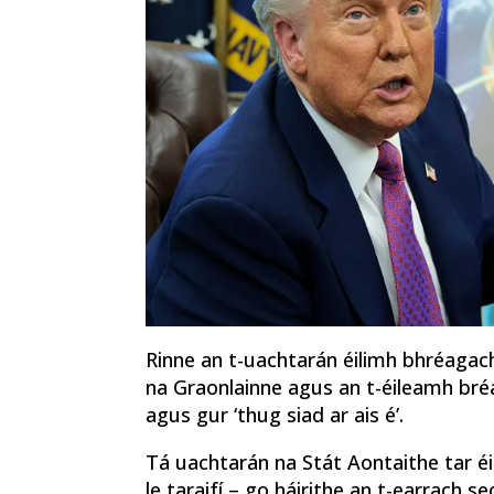
Rinne an t-uachtarán éilimh bhréagacha 
na Graonlainne agus an t-éileamh bréa
agus gur ‘thug siad ar ais é’.
Tá uachtarán na Stát Aontaithe tar éis
le taraifí – go háirithe an t-earrach s