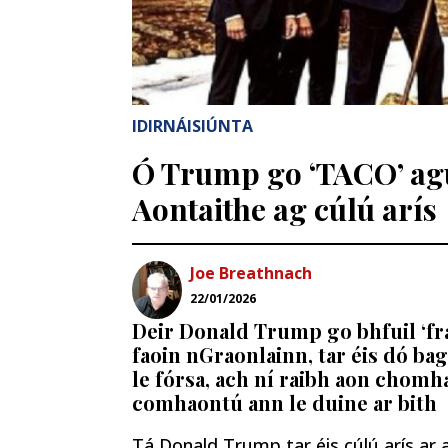
IDIRNÁISIÚNTA
Ó Trump go ‘TACO’ agu
Aontaithe ag cúlú arís
Joe Breathnach
22/01/2026
Deir Donald Trump go bhfuil ‘
faoin nGraonlainn, tar éis dó ba
le fórsa, ach ní raibh aon chomh
comhaontú ann le duine ar bith
Tá Donald Trump tar éis cúlú arís ar 