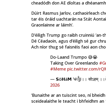
cheadódh don AE díoltas a dhéanamh
Dúirt Rasmus Jarlov, cathaoirleach ch
tar éis óráid uachtarán na Stát Aonta
Graonlainne ar láimh’.
D’éiligh Trump go raibh cruinniú ‘an-th
Dé Céadaoin, agus d’éiligh sé gur chr
Ach níor thug sé faisnéis faoi aon ch
Do-Laand Trumpo 😅😭
Taking Over Greenlando
#G
#Meme
pic.twitter.com/r
— 𝗦ö𝗛ä𝗠 ༄༂।। सोऽहम् 
2026
‘Bunaithe ar an tuiscint seo, ní bheid
sceidealaithe le teacht i bhfeidhm an 