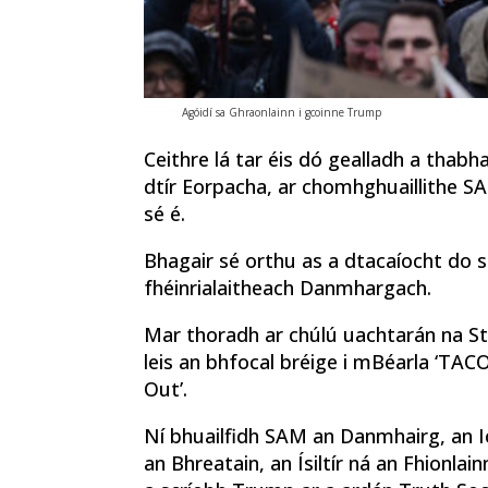
Agóidí sa Ghraonlainn i gcoinne Trump
Ceithre lá tar éis dó gealladh a thabha
dtír Eorpacha, ar chomhghuaillithe SA
sé é.
Bhagair sé orthu as a dtacaíocht do 
fhéinrialaitheach Danmhargach.
Mar thoradh ar chúlú uachtarán na S
leis an bhfocal bréige i mBéarla ‘TA
Out’.
Ní bhuailfidh SAM an Danmhairg, an Io
an Bhreatain, an Ísiltír ná an Fhionlain