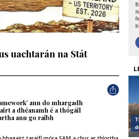
B
i
f
b
s uachtarán na Stát
L
framework’ ann do mhargadh
gairt a dhéanamh é a thógáil
artha ann go raibh
T
d
a bhagairt taraifí móra SAM a chur ar thíortha