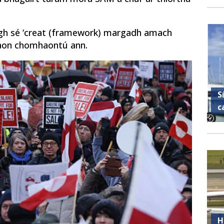
igh sé ‘creat (framework) margadh amach
h aon chomhaontú ann.
S
c
H