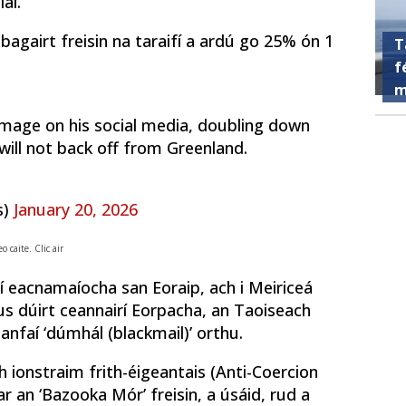
al.
bagairt freisin na taraifí a ardú go 25% ón 1
T
f
m
mage on his social media, doubling down
will not back off from Greenland.
s)
January 20, 2026
 caite. Clic air
í eacnamaíocha san Eoraip, ach i Meiriceá
gus dúirt ceannairí Eorpacha, an Taoiseach
nfaí ‘dúmhál (blackmail)’ orthu.
h ionstraim frith-éigeantais (Anti-Coercion
r an ‘Bazooka Mór’ freisin, a úsáid, rud a