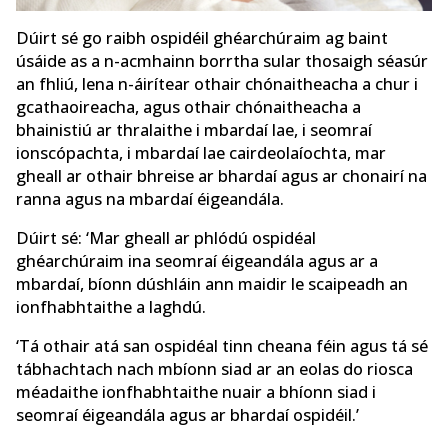
Dúirt sé go raibh ospidéil ghéarchúraim ag baint
úsáide as a n-acmhainn borrtha sular thosaigh séasúr
an fhliú, lena n-áirítear othair chónaitheacha a chur i
gcathaoireacha, agus othair chónaitheacha a
bhainistiú ar thralaithe i mbardaí lae, i seomraí
ionscópachta, i mbardaí lae cairdeolaíochta, mar
gheall ar othair bhreise ar bhardaí agus ar chonairí na
ranna agus na mbardaí éigeandála.
Dúirt sé: ‘Mar gheall ar phlódú ospidéal
ghéarchúraim ina seomraí éigeandála agus ar a
mbardaí, bíonn dúshláin ann maidir le scaipeadh an
ionfhabhtaithe a laghdú.
‘Tá othair atá san ospidéal tinn cheana féin agus tá sé
tábhachtach nach mbíonn siad ar an eolas do riosca
méadaithe ionfhabhtaithe nuair a bhíonn siad i
seomraí éigeandála agus ar bhardaí ospidéil.’