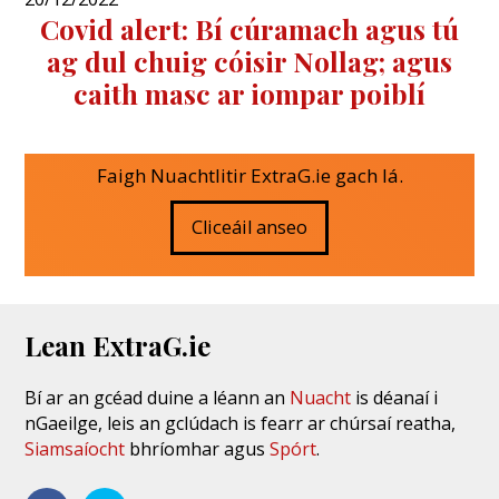
Covid alert: Bí cúramach agus tú
ag dul chuig cóisir Nollag; agus
caith masc ar iompar poiblí
Faigh Nuachtlitir ExtraG.ie gach lá.
Cliceáil anseo
Lean ExtraG.ie
Bí ar an gcéad duine a léann an
Nuacht
is déanaí i
nGaeilge, leis an gclúdach is fearr ar chúrsaí reatha,
Siamsaíocht
bhríomhar agus
Spórt
.