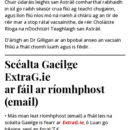
Chuir údaráis leighis san Astráil comharthaí rabhaidh
in iúl go raibh séasúr crua fliú ag teacht chugainn,
agus líon fliú níos mó ná riamh á chlárú ag an tír de
réir mar a stop rátaí vacsaínithe, de réir Choláiste
Ríoga na nDochtúirí Teaghlaigh san Astráil.
D’áitigh an Dr Gilligan ar an bpobal anseo an vacsaín
fhliú a fháil chomh luath agus is féidir.
Scéalta Gaeilge
ExtraG.ie
ar fáil ar ríomhphost
(email)
• Más mian leat ríomhphost (email) a fháil leis na
scéalta Gaeilge is fearr ar
ExtraG.ie
, ó Luan go
hAoine, seol an focal ‘Tá’