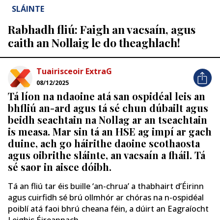
SLÁINTE
Rabhadh fliú: Faigh an vacsaín, agus
caith an Nollaig le do theaghlach!
Tuairisceoir ExtraG
08/12/2025
Tá líon na ndaoine atá san ospidéal leis an
bhfliú an-ard agus tá sé chun dúbailt agus
beidh seachtain na Nollag ar an tseachtain
is measa. Mar sin tá an HSE ag impí ar gach
duine, ach go háirithe daoine scothaosta
agus oibrithe sláinte, an vacsaín a fháil. Tá
sé saor in aisce dóibh.
Tá an fliú tar éis buille ‘an-chrua’ a thabhairt d’Éirinn
agus cuirfidh sé brú ollmhór ar chóras na n-ospidéal
poiblí atá faoi bhrú cheana féin, a dúirt an Eagraíocht
Leighis Éireannach.