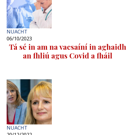
NUACHT
06/10/2023
Tá sé in am na vacsaíní in aghaidh
an fhliú agus Covid a fháil
NUACHT
20/12/2022