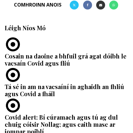
COMHROINN ANOIS
Léigh Níos Mó
Cosain na daoine a bhfuil grá agat dóibh le
vacsaín Covid agus fliú
Tá sé in am na vacsaíní in aghaidh an fhliú
agus Covid a fháil
Covid alert: Bí cúramach agus tú ag dul
chuig cóisir Nollag; agus caith masc ar
iompar poiblí