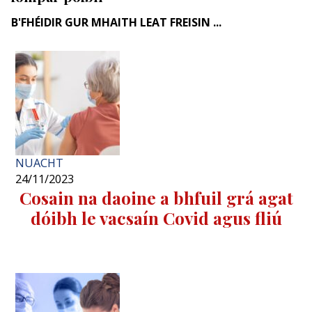
B'FHÉIDIR GUR MHAITH LEAT FREISIN ...
NUACHT
24/11/2023
Cosain na daoine a bhfuil grá agat
dóibh le vacsaín Covid agus fliú