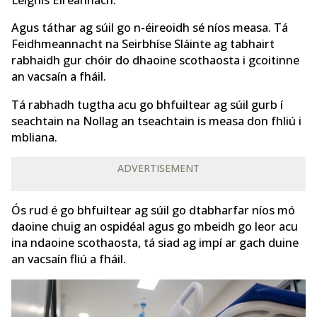
Agus táthar ag súil go n-éireoidh sé níos measa. Tá
Feidhmeannacht na Seirbhíse Sláinte ag tabhairt
rabhaidh gur chóir do dhaoine scothaosta i gcoitinne
an vacsaín a fháil.
Tá rabhadh tugtha acu go bhfuiltear ag súil gurb í
seachtain na Nollag an tseachtain is measa don fhliú i
mbliana.
ADVERTISEMENT
Ós rud é go bhfuiltear ag súil go dtabharfar níos mó
daoine chuig an ospidéal agus go mbeidh go leor acu
ina ndaoine scothaosta, tá siad ag impí ar gach duine
an vacsaín fliú a fháil.