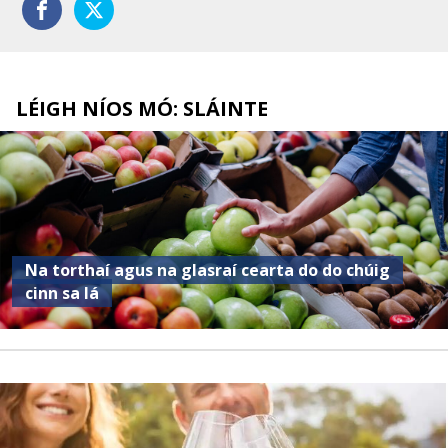
LÉIGH NÍOS MÓ: SLÁINTE
Na torthaí agus na glasraí cearta do do chúig
cinn sa lá