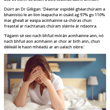
Dúirt an Dr Gilligan: ‘Déantar ospidéil ghéarchúraim a
bhainistiú le an líon leapacha in úsáid ag 97% go 110%
mar gheall ar easpa acmhainne sa chóras chun
freastal ar riachtanais chúram sláinte ár ndaonra.
‘Fágann sé seo nach bhfuil mórán acmhainne ann, nó
nach bhfuil aon acmhainn ar chor ar bith ann, chun
déileáil le haon mhéadú ar an ualach oibre.’