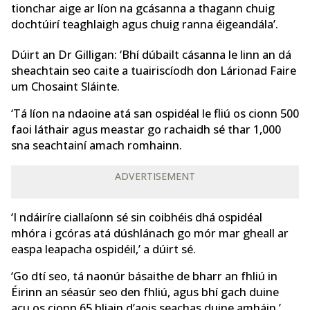
tionchar aige ar líon na gcásanna a thagann chuig
dochtúirí teaghlaigh agus chuig ranna éigeandála’.
Dúirt an Dr Gilligan: ‘Bhí dúbailt cásanna le linn an dá
sheachtain seo caite a tuairiscíodh don Lárionad Faire
um Chosaint Sláinte.
‘Tá líon na ndaoine atá san ospidéal le fliú os cionn 500
faoi láthair agus meastar go rachaidh sé thar 1,000
sna seachtainí amach romhainn.
ADVERTISEMENT
‘I ndáiríre ciallaíonn sé sin coibhéis dhá ospidéal
mhóra i gcóras atá dúshlánach go mór mar gheall ar
easpa leapacha ospidéil,’ a dúirt sé.
‘Go dtí seo, tá naonúr básaithe de bharr an fhliú in
Éirinn an séasúr seo den fhliú, agus bhí gach duine
acu os cionn 65 bliain d’aois seachas duine amháin.’