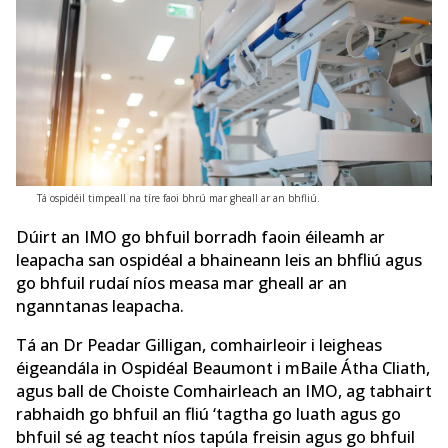
Tá ospidéil timpeall na tíre faoi bhrú mar gheall ar an bhfliú.
Dúirt an IMO go bhfuil borradh faoin éileamh ar
leapacha san ospidéal a bhaineann leis an bhfliú agus
go bhfuil rudaí níos measa mar gheall ar an
nganntanas leapacha.
Tá an Dr Peadar Gilligan, comhairleoir i leigheas
éigeandála in Ospidéal Beaumont i mBaile Átha Cliath,
agus ball de Choiste Comhairleach an IMO, ag tabhairt
rabhaidh go bhfuil an fliú ‘tagtha go luath agus go
bhfuil sé ag teacht níos tapúla freisin agus go bhfuil