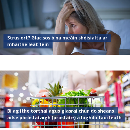
Strus ort? Glac sos ó na meáin shóisialta ar
mhaithe leat féin
Bí ag ithe torthaí agus glasraí chun do sheans
ailse phróstataigh (prostate) a laghdú faoi leath