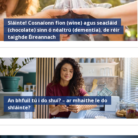
Sláinte! Cosnaíonn fíon (wine) agus seacláid
(chocolate) sinn ó néaltrú (dementia), de réir
taighde Éireannach
An bhfuil tú i do shuí? – ar mhaithe le do
shláinte?