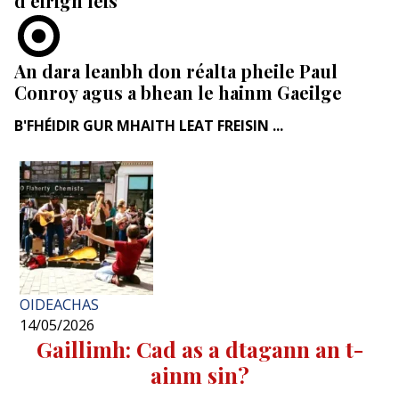
d’éirigh leis
An dara leanbh don réalta pheile Paul
Conroy agus a bhean le hainm Gaeilge
B'FHÉIDIR GUR MHAITH LEAT FREISIN ...
OIDEACHAS
14/05/2026
Gaillimh: Cad as a dtagann an t-
ainm sin?