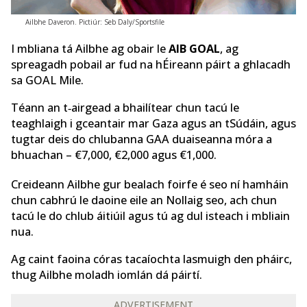
Ailbhe Daveron. Pictiúr: Seb Daly/Sportsfile
I mbliana tá Ailbhe ag obair le
AIB GOAL
, ag
spreagadh pobail ar fud na hÉireann páirt a ghlacadh
sa GOAL Mile.
Téann an t‑airgead a bhailítear chun tacú le
teaghlaigh i gceantair mar Gaza agus an tSúdáin, agus
tugtar deis do chlubanna GAA duaiseanna móra a
bhuachan – €7,000, €2,000 agus €1,000.
Creideann Ailbhe gur bealach foirfe é seo ní hamháin
chun cabhrú le daoine eile an Nollaig seo, ach chun
tacú le do chlub áitiúil agus tú ag dul isteach i mbliain
nua.
Ag caint faoina córas tacaíochta lasmuigh den pháirc,
thug Ailbhe moladh iomlán dá páirtí.
ADVERTISEMENT