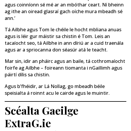
agus coinníonn sé mé ar an mbóthar ceart. Ní bheinn
ag ithe an oiread glasraí gach oíche mura mbeadh sé
ann.’
Tá Ailbhe agus Tom le chéile le hocht mbliana anuas
agus is léir gur máistir sa chistin é Tom. Leis an
tacaíocht seo, tá Ailbhe in ann díriú ar a cuid traenála
agus ar a spriocanna don séasúr atá le teacht.
Mar sin, idir an pháirc agus an baile, tá cothromaíocht
foirfe ag Ailbhe – foireann tiomanta i nGaillimh agus
páirtí dílis sa chistin.
Agus b’fhéidir, ar Lá Nollag, go mbeadh béile
speisialta á roinnt acu le cairde agus le muintir.
Scéalta Gaeilge
ExtraG.ie