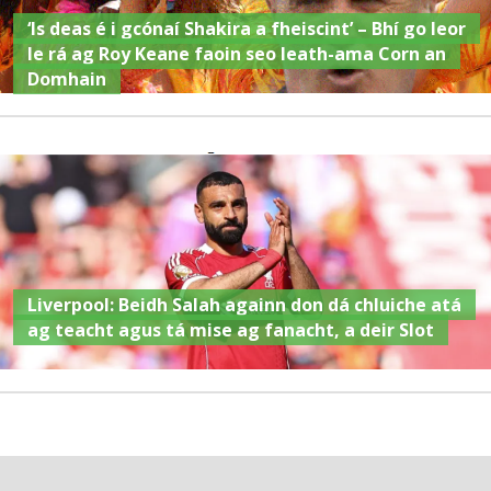
‘Is deas é i gcónaí Shakira a fheiscint’ – Bhí go leor
le rá ag Roy Keane faoin seo leath-ama Corn an
Domhain
Liverpool: Beidh Salah againn don dá chluiche atá
ag teacht agus tá mise ag fanacht, a deir Slot