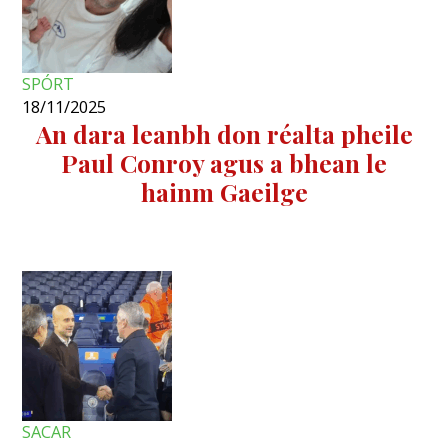
SPÓRT
18/11/2025
An dara leanbh don réalta pheile
Paul Conroy agus a bhean le
hainm Gaeilge
SACAR