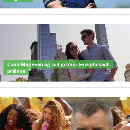
Ciara Mageean ag súil go mór lena phósadh
práinne