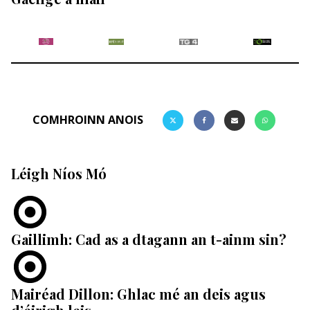
COMHROINN ANOIS
Léigh Níos Mó
Gaillimh: Cad as a dtagann an t-ainm sin?
Mairéad Dillon: Ghlac mé an deis agus