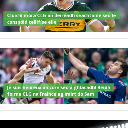
Cluichí móra CLG an deireadh seachtaine seo le
conspóid teilifíse eile
Je suis heureux an corn seo a ghlacadh! Beidh
foirne CLG na Fraince ag imirt do Sam