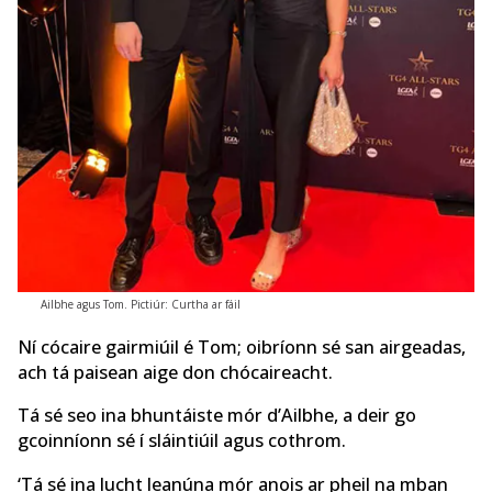
Ailbhe agus Tom. Pictiúr: Curtha ar fáil
Ní cócaire gairmiúil é Tom; oibríonn sé san airgeadas,
ach tá paisean aige don chócaireacht.
Tá sé seo ina bhuntáiste mór d’Ailbhe, a deir go
gcoinníonn sé í sláintiúil agus cothrom.
‘Tá sé ina lucht leanúna mór anois ar pheil na mban