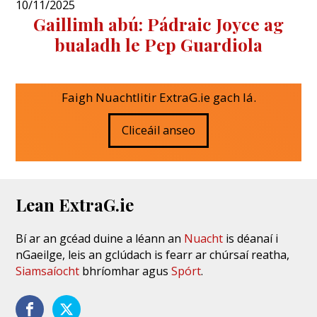
10/11/2025
Gaillimh abú: Pádraic Joyce ag
bualadh le Pep Guardiola
Faigh Nuachtlitir ExtraG.ie gach lá.
Cliceáil anseo
Lean ExtraG.ie
Bí ar an gcéad duine a léann an
Nuacht
is déanaí i
nGaeilge, leis an gclúdach is fearr ar chúrsaí reatha,
Siamsaíocht
bhríomhar agus
Spórt
.