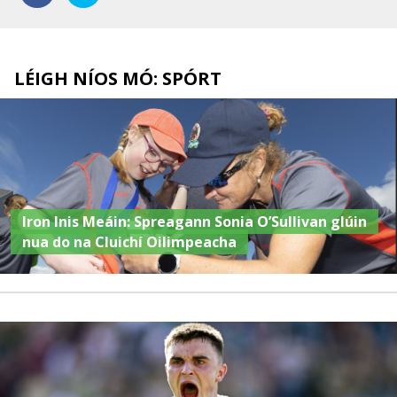
LÉIGH NÍOS MÓ: SPÓRT
Iron Inis Meáin: Spreagann Sonia O’Sullivan glúin
nua do na Cluichí Oilimpeacha