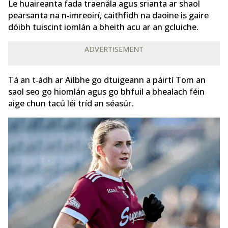
Le huaireanta fada traenála agus srianta ar shaol
pearsanta na n‑imreoirí, caithfidh na daoine is gaire
dóibh tuiscint iomlán a bheith acu ar an gcluiche.
ADVERTISEMENT
Tá an t‑ádh ar Ailbhe go dtuigeann a páirtí Tom an
saol seo go hiomlán agus go bhfuil a bhealach féin
aige chun tacú léi tríd an séasúr.