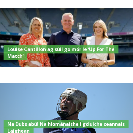
Louise Cantillon ag súil go mór le ‘Up For The
Match’
Na Dubs abú! Na hiománaithe i gcluiche ceannais
Laighean