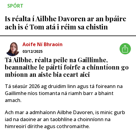
SPÓRT
Is réalta í Ailbhe Davoren ar an bpáirc
ach is é Tom atá i réim sa chistin
Aoife Ní Bhraoin
03/12/2025
Tá Ailbhe, réalta peile na Gaillimhe,
beannaithe le páirtí foirfe a chinntíonn go
mbíonn an aiste bia ceart aici
Tá séasúr 2026 ag druidim linn agus tá foireann na
Gaillimhe níos tiomanta ná riamh barr a bhaint
amach.
Ach mar a admhaíonn Ailbhe Davoren, is minic gurb
iad na daoine ar an taobhlíne a choinníonn na
himreoirí dírithe agus cothromaithe.