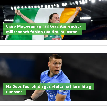
Ciara Mageean ag fáil teachtaireachtaí
millteanach faoina tuairimí ar Iosrael
Na Dubs faoi bhrú agus réalta na hIarmhí ag
filleadh?