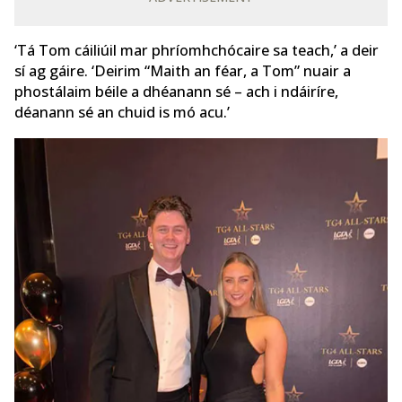
‘Tá Tom cáiliúil mar phríomhchócaire sa teach,’ a deir
sí ag gáire. ‘Deirim “Maith an féar, a Tom” nuair a
phostálaim béile a dhéanann sé – ach i ndáiríre,
déanann sé an chuid is mó acu.’