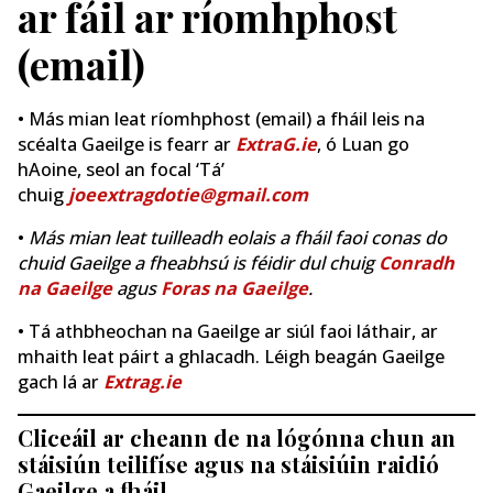
ar fáil ar ríomhphost
(email)
• Más mian leat ríomhphost (email) a fháil leis na
scéalta Gaeilge is fearr ar
ExtraG.ie
, ó Luan go
hAoine, seol an focal ‘Tá’
chuig
joeextragdotie@gmail.com
•
Más mian leat tuilleadh eolais a fháil faoi conas do
chuid Gaeilge a fheabhsú is féidir dul chuig
Conradh
na Gaeilge
agus
Foras na Gaeilge
.
• Tá athbheochan na Gaeilge ar siúl faoi láthair, ar
mhaith leat páirt a ghlacadh. Léigh beagán Gaeilge
gach lá ar
Extrag.ie
Cliceáil ar cheann de na lógónna chun an
stáisiún teilifíse agus na stáisiúin raidió
Gaeilge a fháil