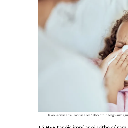
Tá an vacsaín ar fáil saor in aisce ó dhochtúirí teaghlaigh ag
Tá HSE tar éis impí ar oibrithe cúram sl