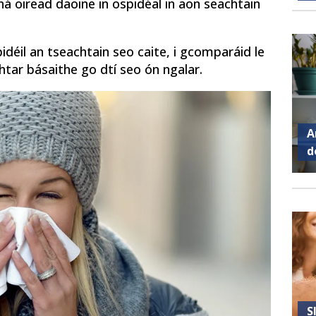
há oiread daoine in ospidéal in aon seachtain
idéil an tseachtain seo caite, i gcomparáid le
htar básaithe go dtí seo ón ngalar.
A
d
S