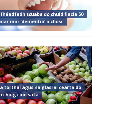
’fhéadfadh scuaba do chuid fiacla 50
alar mar ‘dementia’ a chosc
a torthaí agus na glasraí cearta do
o chúig cinn sa lá