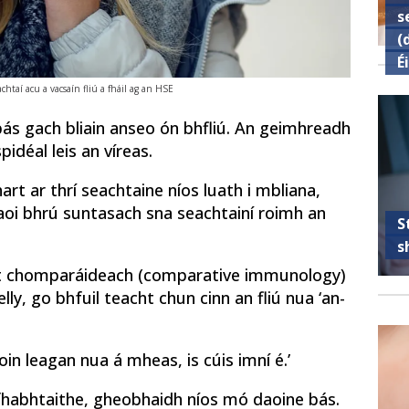
s
(
É
chtaí acu a vacsaín fliú a fháil ag an HSE
ás gach bliain anseo ón bhfliú. An geimhreadh
idéal leis an víreas.
art ar thrí seachtaine níos luath i mbliana,
faoi bhrú suntasach sna seachtainí roimh an
S
s
ht chomparáideach (comparative immunology)
lly, go bhfuil teacht chun cinn an fliú nua ‘an-
aoin leagan nua á mheas, is cúis imní é.’
nfhabhtaithe, gheobhaidh níos mó daoine bás.