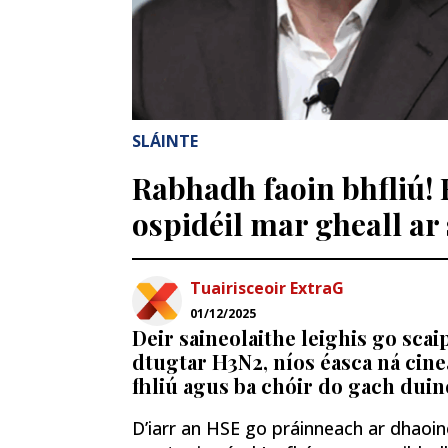
SLÁINTE
Rabhadh faoin bhfliú! 
ospidéil mar gheall ar
Tuairisceoir ExtraG
01/12/2025
Deir saineolaithe leighis go scaip
dtugtar H3N2, níos éasca ná cine
fhliú agus ba chóir do gach duine
D’iarr an HSE go práinneach ar dhaoine 