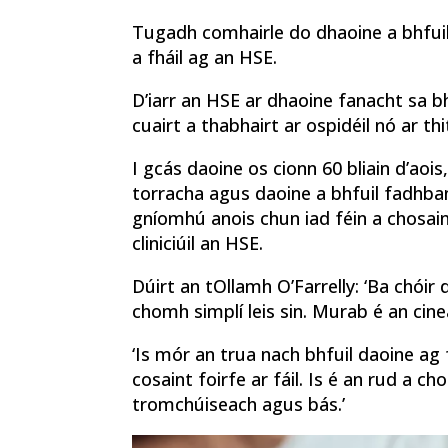
Tugadh comhairle do dhaoine a bhfuil 
a fháil ag an HSE.
D’iarr an HSE ar dhaoine fanacht sa b
cuairt a thabhairt ar ospidéil nó ar th
I gcás daoine os cionn 60 bliain d’aoi
torracha agus daoine a bhfuil fadhba
gníomhú anois chun iad féin a chosain
cliniciúil an HSE.
Dúirt an tOllamh O’Farrelly: ‘Ba chóir 
chomh simplí leis sin. Murab é an cine
‘Is mór an trua nach bhfuil daoine ag f
cosaint foirfe ar fáil. Is é an rud a c
tromchúiseach agus bás.’