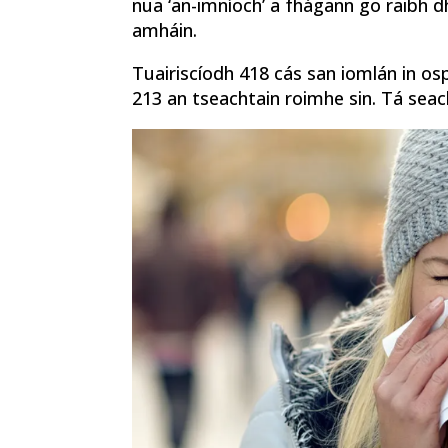
nua ‘an-imníoch’ a fhágann go raibh d
amháin.
Tuairiscíodh 418 cás san iomlán in osp
213 an tseachtain roimhe sin. Tá seac