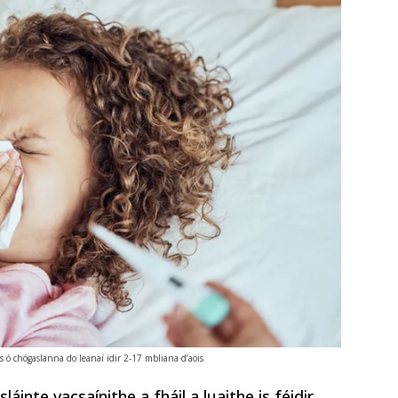
us ó chógaslanna do leanaí idir 2-17 mbliana d’aois
áinte vacsaínithe a fháil a luaithe is féidir