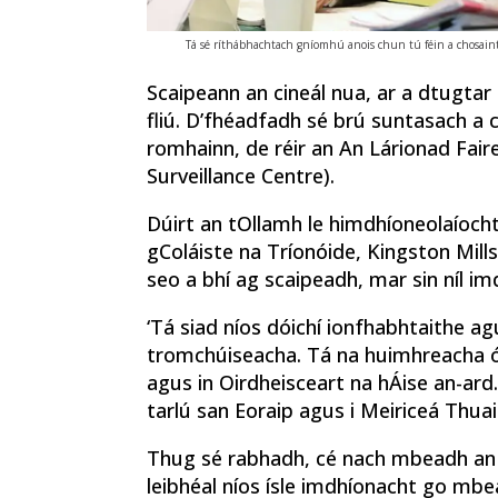
Tá sé ríthábhachtach gníomhú anois chun tú féin a chosaint
Scaipeann an cineál nua, ar a dtugtar
fliú. D’fhéadfadh sé brú suntasach a 
romhainn, de réir an An Lárionad Fair
Surveillance Centre).
Dúirt an tOllamh le himdhíoneolaíoc
gColáiste na Tríonóide, Kingston Mills:
seo a bhí ag scaipeadh, mar sin níl i
‘Tá siad níos dóichí ionfhabhtaithe a
tromchúiseacha. Tá na huimhreacha ó 
agus in Oirdheisceart na hÁise an-ard
tarlú san Eoraip agus i Meiriceá Thua
Thug sé rabhadh, cé nach mbeadh an st
leibhéal níos ísle imdhíonacht go mbe