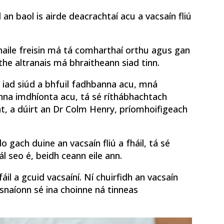
an baol is airde deacrachtaí acu a vacsaín fliú
haile freisin má tá comharthaí orthu agus gan
ithe altranais má bhraitheann siad tinn.
s, iad siúd a bhfuil fadhbanna acu, mná
nna imdhíonta acu, tá sé ríthábhachtach
t, a dúirt an Dr Colm Henry, príomhoifigeach
do gach duine an vacsaín fliú a fháil, tá sé
ál seo é, beidh ceann eile ann.
áil a gcuid vacsaíní. Ní chuirfidh an vacsaín
hosnaíonn sé ina choinne ná tinneas