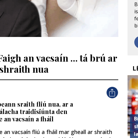
B
i
f
b
Faigh an vacsaín … tá brú ar
 shraith nua
L
eann sraith fliú nua, ar a
álacha traidisiúnta den
 an vacsaín a fháil
B
s
an vacsaín fliú a fháil mar gheall ar shraith
l