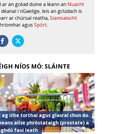
í ar an gcéad duine a léann an
Nuacht
s déanaí i nGaeilge, leis an gclúdach is
earr ar chúrsaí reatha,
Siamsaíocht
hríomhar agus
Spórt
.
ÉIGH NÍOS MÓ: SLÁINTE
í ag ithe torthaí agus glasraí chun do
heans ailse phróstataigh (prostate) a
aghdú faoi leath