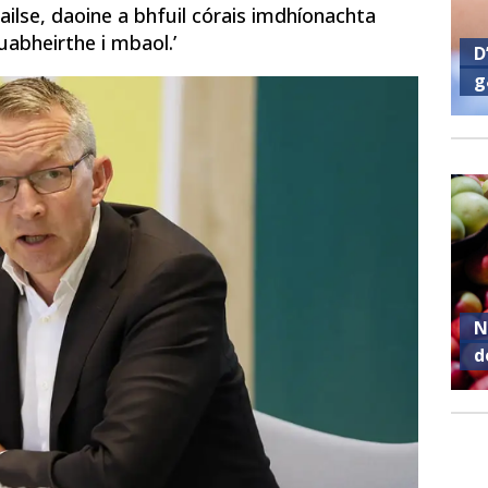
ailse, daoine a bhfuil córais imdhíonachta
uabheirthe i mbaol.’
D
g
N
d