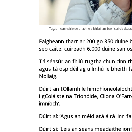
Tugadh comhairle do dhaoine a bhfuil an baol is airde deacra
Faigheann thart ar 200 go 350 duine b
seo caite, cuireadh 6,000 duine san osp
Tá séasúr an fhliú tugtha chun cinn th
agus tá ospidéil ag ullmhú le bheith 
Nollaig.
Dúirt an tOllamh le himdhíoneolaíoc
i gColáiste na Tríonóide, Cliona O’Farre
imníoch’.
Dúirt sí: ‘Agus an méid atá á rá linn f
Dúirt sí: ‘Leis an seans méadaithe io