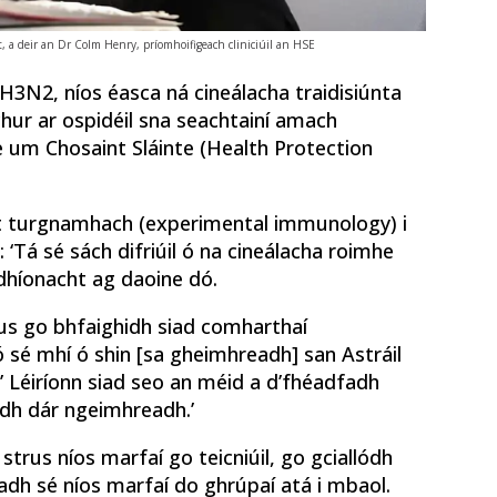
, a deir an Dr Colm Henry, príomhoifigeach cliniciúil an HSE
 H3N2, níos éasca ná cineálacha traidisiúnta
chur ar ospidéil sna seachtainí amach
e um Chosaint Sláinte (Health Protection
ht turgnamhach (experimental immunology) i
 ‘Tá sé sách difriúil ó na cineálacha roimhe
mdhíonacht ag daoine dó.
gus go bhfaighidh siad comharthaí
sé mhí ó shin [sa gheimhreadh] san Astráil
.’ Léiríonn siad seo an méid a d’fhéadfadh
idh dár ngeimhreadh.’
rus níos marfaí go teicniúil, go gciallódh
adh sé níos marfaí do ghrúpaí atá i mbaol.