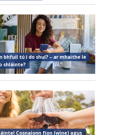
n bhfuil tú i do shuí? – ar mhaithe le
o shláinte?
láinte! Cosnaíonn fíon (wine) agus