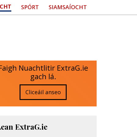
CHT
SPÓRT
SIAMSAÍOCHT
Faigh Nuachtlitir ExtraG.ie
gach lá.
Cliceáil anseo
Lean ExtraG.ie