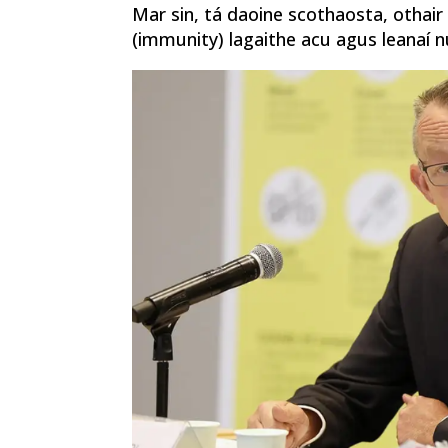
Mar sin, tá daoine scothaosta, othair 
(immunity) lagaithe acu agus leanaí n