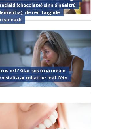
eacláid (chocolate) sinn ó néaltrú
dementia), de réir taighde
ireannach
trus ort? Glac sos ó na meáin
hóisialta ar mhaithe leat féin