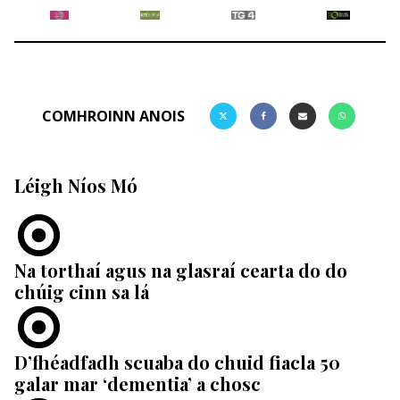
COMHROINN ANOIS
Léigh Níos Mó
Na torthaí agus na glasraí cearta do do
chúig cinn sa lá
D’fhéadfadh scuaba do chuid fiacla 50
galar mar ‘dementia’ a chosc