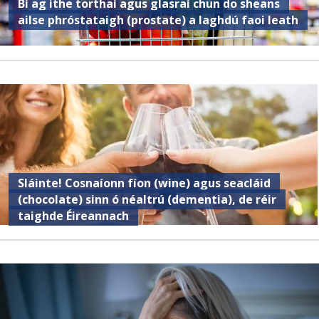
Bí ag ithe torthaí agus glasraí chun do sheans
ailse phróstataigh (prostate) a laghdú faoi leath
Sláinte! Cosnaíonn fíon (wine) agus seacláid
(chocolate) sinn ó néaltrú (dementia), de réir
taighde Éireannach