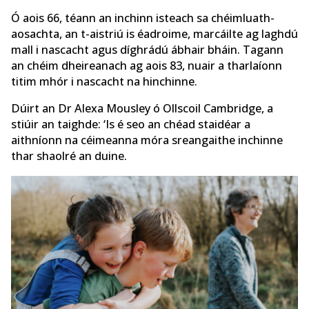
Ó aois 66, téann an inchinn isteach sa chéimluath-
aosachta, an t-aistriú is éadroime, marcáilte ag laghdú
mall i nascacht agus díghrádú ábhair bháin. Tagann
an chéim dheireanach ag aois 83, nuair a tharlaíonn
titim mhór i nascacht na hinchinne.
Dúirt an Dr Alexa Mousley ó Ollscoil Cambridge, a
stiúir an taighde: ‘Is é seo an chéad staidéar a
aithníonn na céimeanna móra sreangaithe inchinne
thar shaolré an duine.