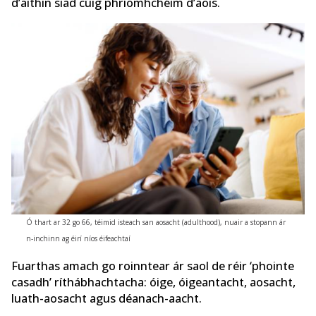
d’aithin siad cúig phríomhchéim d’aois.
Ó thart ar 32 go 66, téimid isteach san aosacht (adulthood), nuair a stopann ár
n-inchinn ag éirí níos éifeachtaí
Fuarthas amach go roinntear ár saol de réir ‘phointe
casadh’ ríthábhachtacha: óige, óigeantacht, aosacht,
luath-aosacht agus déanach-aacht.