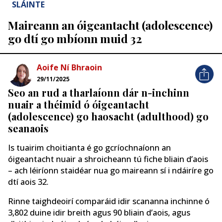
SLÁINTE
Maireann an óigeantacht (adolescence)
go dtí go mbíonn muid 32
Aoife Ní Bhraoin
29/11/2025
Seo an rud a tharlaíonn dár n-inchinn
nuair a théimid ó óigeantacht
(adolescence) go haosacht (adulthood) go
seanaois
Is tuairim choitianta é go gcríochnaíonn an
óigeantacht nuair a shroicheann tú fiche bliain d’aois
– ach léiríonn staidéar nua go maireann sí i ndáiríre go
dtí aois 32.
Rinne taighdeoirí comparáid idir scananna inchinne ó
3,802 duine idir breith agus 90 bliain d’aois, agus