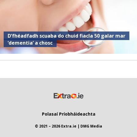
D’fhéadfadh scuaba do chuid fiacla 50 galar mar
‘dementia’ a chosc
Polasaí Príobháideachta
© 2021 – 2026 Extra.ie | DMG Media