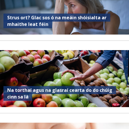
Strus ort? Glac sos ó na meáin shóisialta ar
mhaithe leat féin
Na torthaí agus na glasraí cearta do do chúig
cinn sa lá