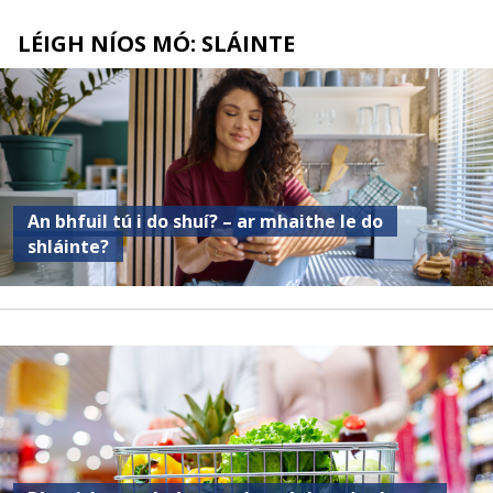
LÉIGH NÍOS MÓ: SLÁINTE
An bhfuil tú i do shuí? – ar mhaithe le do
shláinte?