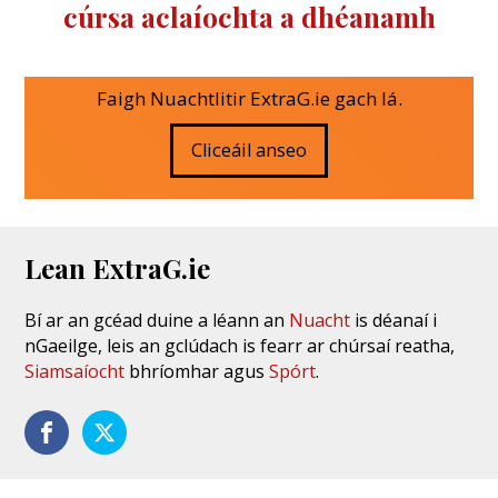
cúrsa aclaíochta a dhéanamh
Faigh Nuachtlitir ExtraG.ie gach lá.
Cliceáil anseo
Lean ExtraG.ie
Bí ar an gcéad duine a léann an
Nuacht
is déanaí i
nGaeilge, leis an gclúdach is fearr ar chúrsaí reatha,
Siamsaíocht
bhríomhar agus
Spórt
.