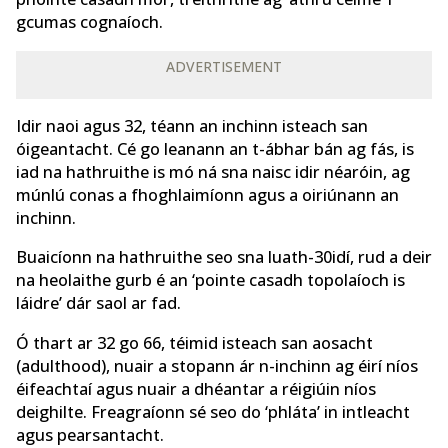
gcumas cognaíoch.
ADVERTISEMENT
Idir naoi agus 32, téann an inchinn isteach san
óigeantacht. Cé go leanann an t-ábhar bán ag fás, is
iad na hathruithe is mó ná sna naisc idir néaróin, ag
múnlú conas a fhoghlaimíonn agus a oiriúnann an
inchinn.
Buaicíonn na hathruithe seo sna luath-30idí, rud a deir
na heolaithe gurb é an ‘pointe casadh topolaíoch is
láidre’ dár saol ar fad.
Ó thart ar 32 go 66, téimid isteach san aosacht
(adulthood), nuair a stopann ár n-inchinn ag éirí níos
éifeachtaí agus nuair a dhéantar a réigiúin níos
deighilte. Freagraíonn sé seo do ‘phláta’ in intleacht
agus pearsantacht.