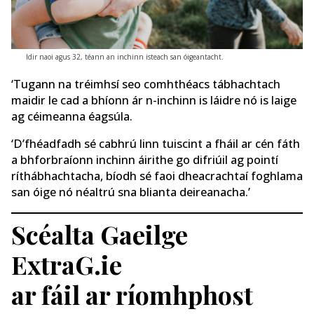
Idir naoi agus 32, téann an inchinn isteach san óigeantacht.
‘Tugann na tréimhsí seo comhthéacs tábhachtach
maidir le cad a bhíonn ár n-inchinn is láidre nó is laige
ag céimeanna éagsúla.
‘D’fhéadfadh sé cabhrú linn tuiscint a fháil ar cén fáth
a bhforbraíonn inchinn áirithe go difriúil ag pointí
ríthábhachtacha, bíodh sé faoi dheacrachtaí foghlama
san óige nó néaltrú sna blianta deireanacha.’
Scéalta Gaeilge
ExtraG.ie
ar fáil ar ríomhphost