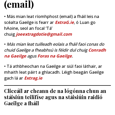
(email)
• Más mian leat ríomhphost (email) a fháil leis na
scéalta Gaeilge is fearr ar
ExtraG.ie
, ó Luan go
hAoine, seol an focal ‘Tá’
chuig
joeextragdotie@gmail.com
•
Más mian leat tuilleadh eolais a fháil faoi conas do
chuid Gaeilge a fheabhsú is féidir dul chuig
Conradh
na Gaeilge
agus
Foras na Gaeilge
.
• Tá athbheochan na Gaeilge ar siúl faoi láthair, ar
mhaith leat páirt a ghlacadh. Léigh beagán Gaeilge
gach lá ar
Extrag.ie
Cliceáil ar cheann de na lógónna chun an
stáisiún teilifíse agus na stáisiúin raidió
Gaeilge a fháil