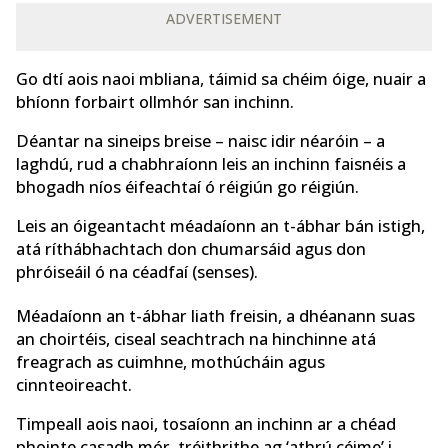
ADVERTISEMENT
Go dtí aois naoi mbliana, táimid sa chéim óige, nuair a
bhíonn forbairt ollmhór san inchinn.
Déantar na sineips breise – naisc idir néaróin – a
laghdú, rud a chabhraíonn leis an inchinn faisnéis a
bhogadh níos éifeachtaí ó réigiún go réigiún.
Leis an óigeantacht méadaíonn an t-ábhar bán istigh,
atá ríthábhachtach don chumarsáid agus don
phróiseáil ó na céadfaí (senses).
Méadaíonn an t-ábhar liath freisin, a dhéanann suas
an choirtéis, ciseal seachtrach na hinchinne atá
freagrach as cuimhne, mothúcháin agus
cinnteoireacht.
Timpeall aois naoi, tosaíonn an inchinn ar a chéad
phointe casadh mór, tréithrithe ag ‘athrú céime’ i