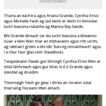
ADVERTISEMENT
Tharla an eachtra agus Ariana Grande, Cynthia Erivo
agus Michelle Yeoh ag siúl lámh ar lámh trí limistéar
lucht leanúna rialaithe ag Marina Bay Sands.
Bhí Grande díreach tar éis lucht leanúna a bheannú
nuair a léim Wen thar an mbhacainn agus rith uirthi,
ag tabhairt greim a bhí idir ‘barróg ionsaitheach’ agus
í a chur faoi ‘glas cinn’ (headlock).
Taispeánann físeán gur bhrúigh Cynthia Erivo Wen ar
shiúl láithreach agus gur bhac sí é ó Grande agus
slándáil ag druidim.
Thiontaigh Yeoh go géar i dtreo an torainn sular
tharraing foireann Wen amach.