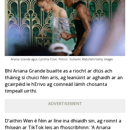
Ariana Grande agus Cynthia Erivo. Pictiúr: Suhaimi Abdullah/Getty Images
Bhí Ariana Grande buailte as a riocht ar dtús ach
tháinig sí chuici féin arís, ag leanúint ar aghaidh ar an
gcairpéid le hErivo ag coinneáil lámh chosanta
timpeall uirthi.
ADVERTISEMENT
D’aithin Wen é féin ar líne ina dhiaidh sin, ag roinnt a
fhíseán ar TikTok leis an fhoscríbhinn: ‘A Ariana