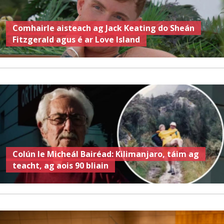
Comhairle aisteach ag Jack Keating do Sheán
Fitzgerald agus é ar Love Island
Colún le Micheál Bairéad: Kilimanjaro, táim ag
teacht, ag aois 90 bliain