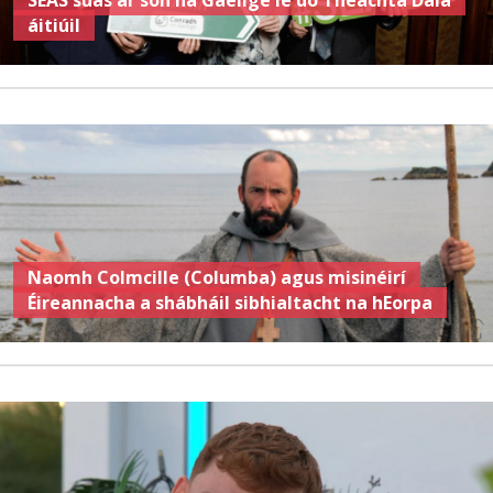
SEAS suas ar son na Gaeilge le do Theachta Dála
áitiúil
Naomh Colmcille (Columba) agus misinéirí
Éireannacha a shábháil sibhialtacht na hEorpa