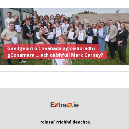
Gaeilgeoirí ó Cheanada ag ceiliúradh i
gConamara … ach cá bhfuil Mark Carney?
Polasaí Príobháideachta