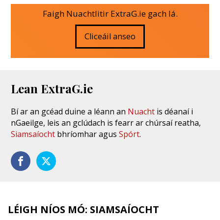
Faigh Nuachtlitir ExtraG.ie gach lá.
Cliceáil anseo
Lean ExtraG.ie
Bí ar an gcéad duine a léann an
Nuacht
is déanaí i
nGaeilge, leis an gclúdach is fearr ar chúrsaí reatha,
Siamsaíocht
bhríomhar agus
Spórt
.
LÉIGH NÍOS MÓ: SIAMSAÍOCHT