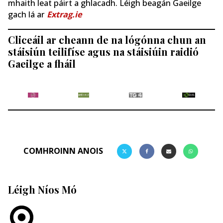
mhaith leat páirt a ghlacadh. Léigh beagán Gaeilge
gach lá ar
Extrag.ie
Cliceáil ar cheann de na lógónna chun an
stáisiún teilifíse agus na stáisiúin raidió
Gaeilge a fháil
COMHROINN ANOIS
Léigh Níos Mó