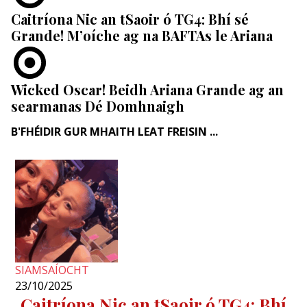
Caitríona Nic an tSaoir ó TG4: Bhí sé
Grande! M’oíche ag na BAFTAs le Ariana
Wicked Oscar! Beidh Ariana Grande ag an
searmanas Dé Domhnaigh
B'FHÉIDIR GUR MHAITH LEAT FREISIN ...
SIAMSAÍOCHT
23/10/2025
Caitríona Nic an tSaoir ó TG4: Bhí