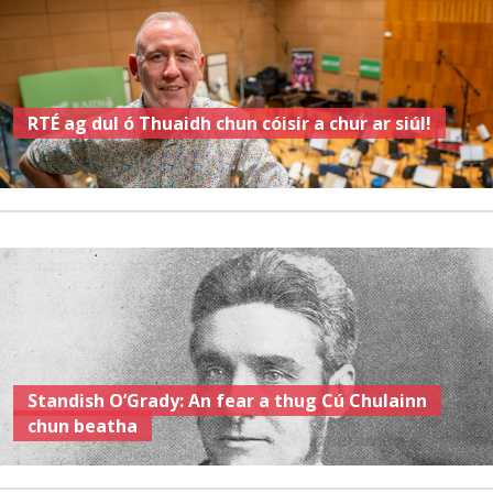
RTÉ ag dul ó Thuaidh chun cóisir a chur ar siúl!
Standish O’Grady: An fear a thug Cú Chulainn
chun beatha