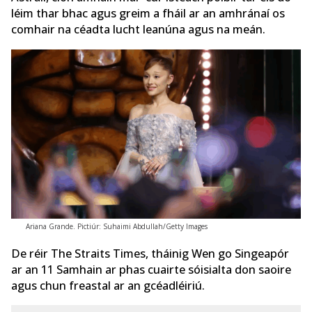
léim thar bhac agus greim a fháil ar an amhránaí os
comhair na céadta lucht leanúna agus na meán.
Ariana Grande. Pictiúr: Suhaimi Abdullah/Getty Images
De réir The Straits Times, tháinig Wen go Singeapór
ar an 11 Samhain ar phas cuairte sóisialta don saoire
agus chun freastal ar an gcéadléiriú.