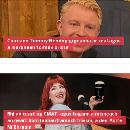
Cuireann Tommy Fleming gigeanna ar ceal agus
a hiarbhean ‘iomlán briste’
Bhí an ceart ag CMAT, agus tugann a misneach
an neart dom labhairt amach freisin, a deir Aoife
Ní Bhraoin