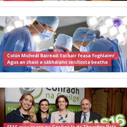
Colún Micheál Bairéad: Eochair feasa foghlaim!
Agus an chaoi a sábhálann seicliosta beatha