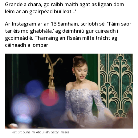
Grande a chara, go raibh maith agat as ligean dom
léim ar an gcairpéad buí leat…’
Ar Instagram ar an 13 Samhain, scríobh sé: ‘Táim saor
tar éis mo ghabhála,’ ag deimhniú gur cuireadh i
gcoimeád é. Tharraing an físeán mílte trácht ag
cáineadh a iompar.
Pictiúr: Suhaimi Abdullah/Getty Images