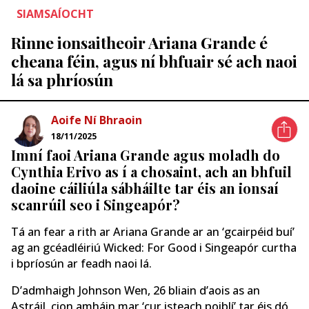
SIAMSAÍOCHT
Rinne ionsaitheoir Ariana Grande é
cheana féin, agus ní bhfuair sé ach naoi
lá sa phríosún
Aoife Ní Bhraoin
18/11/2025
Imní faoi Ariana Grande agus moladh do
Cynthia Erivo as í a chosaint, ach an bhfuil
daoine cáiliúla sábháilte tar éis an ionsaí
scanrúil seo i Singeapór?
Tá an fear a rith ar Ariana Grande ar an ‘gcairpéid buí’
ag an gcéadléiriú Wicked: For Good i Singeapór curtha
i bpríosún ar feadh naoi lá.
D’admhaigh Johnson Wen, 26 bliain d’aois as an
Astráil, cion amháin mar ‘cur isteach poiblí’ tar éis dó