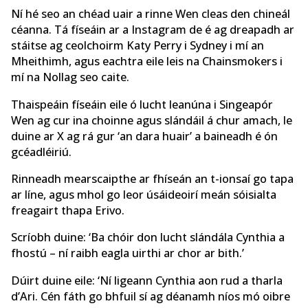
Ní hé seo an chéad uair a rinne Wen cleas den chineál
céanna. Tá físeáin ar a Instagram de é ag dreapadh ar
stáitse ag ceolchoirm Katy Perry i Sydney i mí an
Mheithimh, agus eachtra eile leis na Chainsmokers i
mí na Nollag seo caite.
Thaispeáin físeáin eile ó lucht leanúna i Singeapór
Wen ag cur ina choinne agus slándáil á chur amach, le
duine ar X ag rá gur ‘an dara huair’ a baineadh é ón
gcéadléiriú.
Rinneadh mearscaipthe ar fhíseán an t-ionsaí go tapa
ar líne, agus mhol go leor úsáideoirí meán sóisialta
freagairt thapa Erivo.
Scríobh duine: ‘Ba chóir don lucht slándála Cynthia a
fhostú – ní raibh eagla uirthi ar chor ar bith.’
Dúirt duine eile: ‘Ní ligeann Cynthia aon rud a tharla
d’Ari. Cén fáth go bhfuil sí ag déanamh níos mó oibre