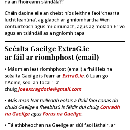
ná an fhoireann slándála?!’
Cháin daoine eile an cheist níos leithne faoi ‘chearta
lucht leanúna’, ag glaoch ar ghníomhartha Wen
contúirteach agus mí-oiriúnach, agus ag moladh Erivo
agus an tslándáil as a ngníomh tapa.
Scéalta Gaeilge ExtraG.ie
ar fáil ar ríomhphost (email)
• Más mian leat ríomhphost (email) a fháil leis na
scéalta Gaeilge is fearr ar
ExtraG.ie
, ó Luan go
hAoine, seol an focal ‘Tá’
chuig
joeextragdotie@gmail.com
•
Más mian leat tuilleadh eolais a fháil faoi conas do
chuid Gaeilge a fheabhsú is féidir dul chuig
Conradh
na Gaeilge
agus
Foras na Gaeilge
.
• Tá athbheochan na Gaeilge ar siúl faoi láthair, ar