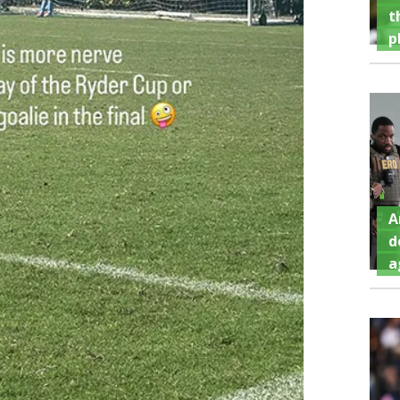
t
p
A
d
a