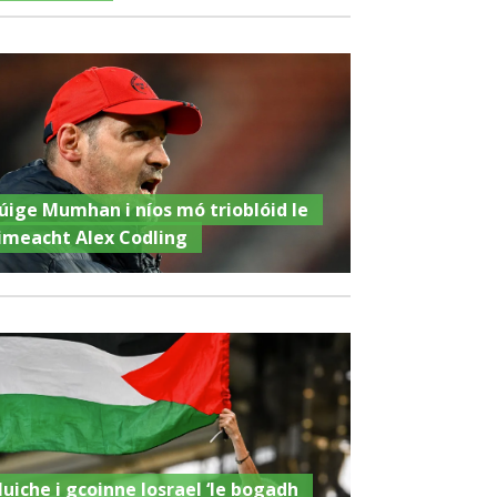
úige Mumhan i níos mó trioblóid le
imeacht Alex Codling
luiche i gcoinne Iosrael ‘le bogadh