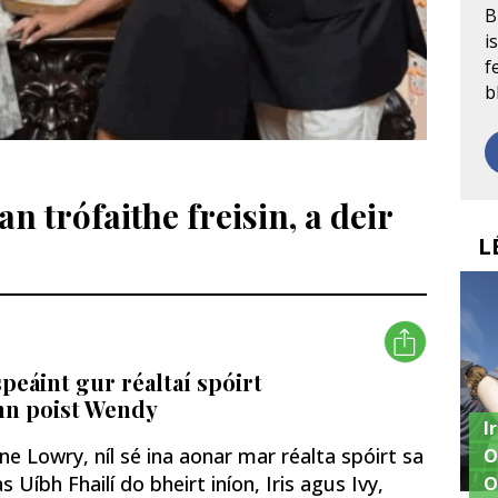
B
i
f
b
 trófaithe freisin, a deir
L
peáint gur réaltaí spóirt
onn poist Wendy
I
 Lowry, níl sé ina aonar mar réalta spóirt sa
O
s Uíbh Fhailí do bheirt iníon, Iris agus Ivy,
O