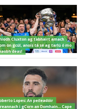
híodh Cluxton ag tabhairt amach
om ón gcúl, anois tá sé ag tarlú ó mo
haobh deas!
oberto Lopes: An peileadóir
ireannach i gCorn an Domhain… Cape