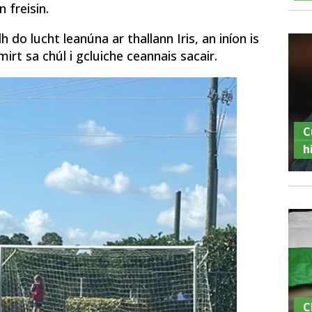
 freisin.
o lucht leanúna ar thallann Iris, an iníon is
irt sa chúl i gcluiche ceannais sacair.
C
h
C