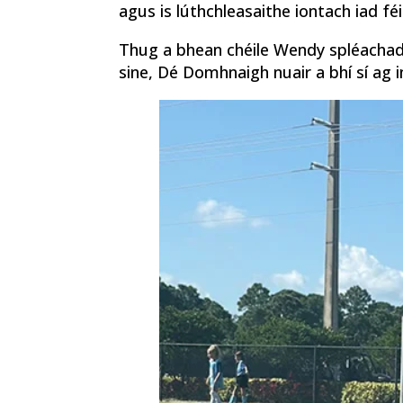
agus is lúthchleasaithe iontach iad féin
Thug a bhean chéile Wendy spléachadh d
sine, Dé Domhnaigh nuair a bhí sí ag im