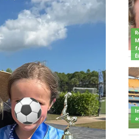
R
M
f
É
I
a