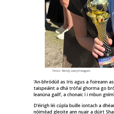
Pictiúr: Wendy Lowry/Instagram
‘An-bhródúil as Iris agus a foireann as
taispeáint a dhá trófaí ghorma go bródú
leanúna gailf, a chonaic í i mbun gnímh
D’éirigh léi cúpla buille iontach a dh
nóiméad gleoite ann nuair a dúirt Shane