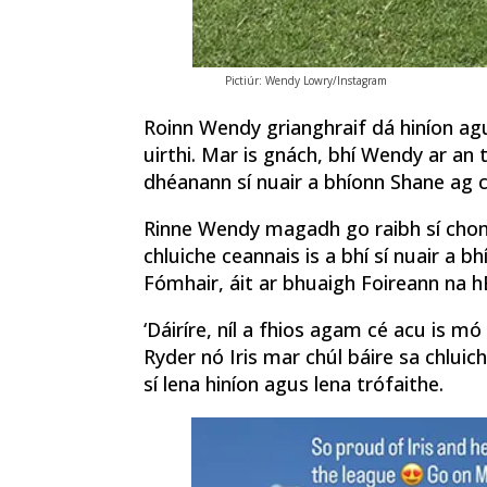
Pictiúr: Wendy Lowry/Instagram
Roinn Wendy grianghraif dá hiníon ag
uirthi. Mar is gnách, bhí Wendy ar an t
dhéanann sí nuair a bhíonn Shane a
Rinne Wendy magadh go raibh sí chomh
chluiche ceannais is a bhí sí nuair a 
Fómhair, áit ar bhuaigh Foireann na h
‘Dáiríre, níl a fhios agam cé acu is 
Ryder nó Iris mar chúl báire sa chluich
sí lena hiníon agus lena trófaithe.