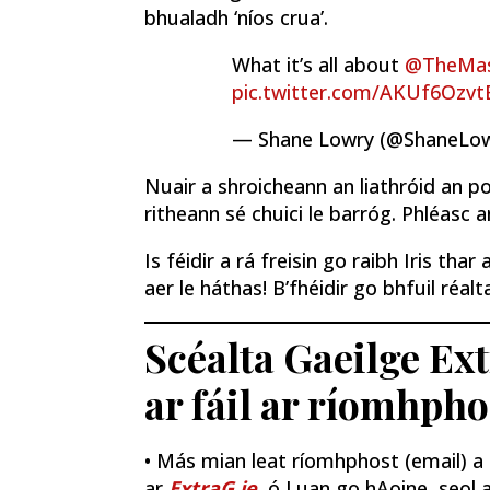
bhualadh ‘níos crua’.
What it’s all about
@TheMas
pic.twitter.com/AKUf6Ozvt
— Shane Lowry (@ShaneLo
Nuair a shroicheann an liathróid an pol
ritheann sé chuici le barróg. Phléasc 
Is féidir a rá freisin go raibh Iris tha
aer le háthas! B’fhéidir go bhfuil réal
Scéalta Gaeilge Ex
ar fáil ar ríomhpho
• Más mian leat ríomhphost (email) a fh
ar
ExtraG.ie
, ó Luan go hAoine, seol a