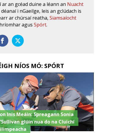
í ar an gcéad duine a léann an
Nuacht
s déanaí i nGaeilge, leis an gclúdach is
earr ar chúrsaí reatha,
Siamsaíocht
hríomhar agus
Spórt
.
ÉIGH NÍOS MÓ: SPÓRT
ron Inis Meáin: Spreagann Sonia
’Sullivan glúin nua do na Cluichí
ilimpeacha