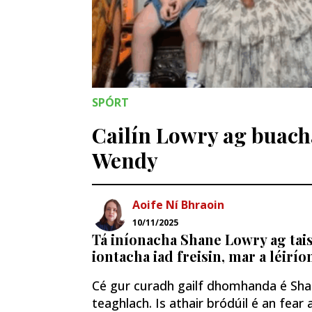
SPÓRT
Cailín Lowry ag buachan
Wendy
Aoife Ní Bhraoin
10/11/2025
Tá iníonacha Shane Lowry ag tais
iontacha iad freisin, mar a léirí
Cé gur curadh gailf dhomhanda é Shane
teaghlach. Is athair bródúil é an fear a