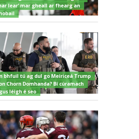
har lear’ mar gheall ar fhearg an
hobail
n bhfuil tú ag dul go Meiriceá Trump
on Chorn Domhanda? Bí cúramach
gus léigh é seo