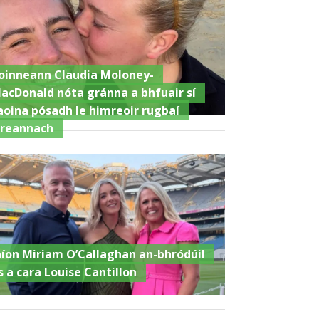
oinneann Claudia Moloney-
acDonald nóta gránna a bhfuair sí
aoina pósadh le himreoir rugbaí
ireannach
níon Miriam O’Callaghan an-bhródúil
s a cara Louise Cantillon