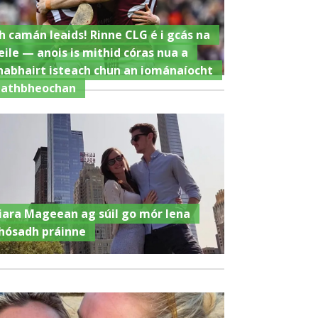
h camán leaids! Rinne CLG é i gcás na
eile — anois is mithid córas nua a
habhairt isteach chun an iománaíocht
 athbheochan
iara Mageean ag súil go mór lena
hósadh práinne