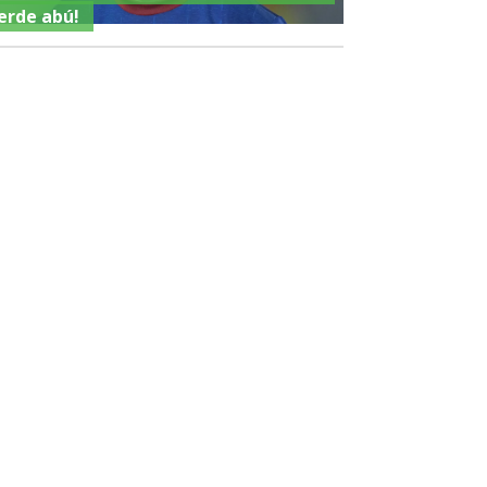
erde abú!