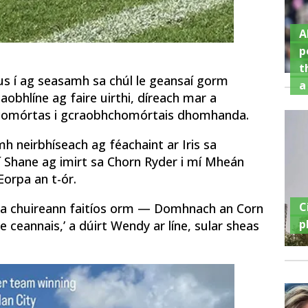
A
p
t
us í ag seasamh sa chúl le geansaí gorm
a
aobhlíne ag faire uirthi, díreach mar a
g comórtas i gcraobhchomórtais dhomhanda.
 neirbhíseach ag féachaint ar Iris sa
bhí Shane ag imirt sa Chorn Ryder i mí Mheán
Eorpa an t-ór.
C
mó a chuireann faitíos orm — Domhnach an Corn
p
e ceannais,’ a dúirt Wendy ar líne, sular sheas