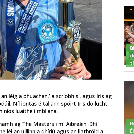
B
d
t
 an léig a bhuachan,’ a scríobh sí, agus Iris ag
il. Níl iontas é tallann spóirt Iris do lucht
 níos luaithe i mbliana.
R
éanamh ag The Masters i mí Aibreáin. Bhí
É
 léi an uillinn a dhíriú agus an liathróid a