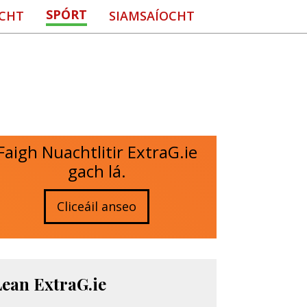
SPÓRT
CHT
SIAMSAÍOCHT
Faigh Nuachtlitir ExtraG.ie
gach lá.
Cliceáil anseo
Lean ExtraG.ie