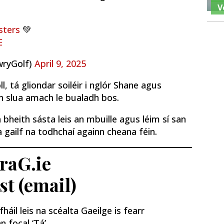
V
ters
💚
E
wryGolf)
April 9, 2025
l, tá gliondar soiléir i nglór Shane agus
an slua amach le bualadh bos.
r a bheith sásta leis an mbuille agus léim sí san
ta gailf na todhchaí againn cheana féin.
traG.ie
st (email)
áil leis na scéalta Gaeilge is fearr
n focal ‘Tá’