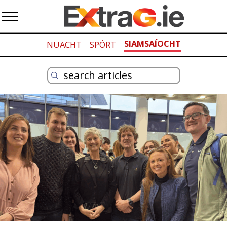
SIAMSAÍOCHT
NUACHT
SPÓRT