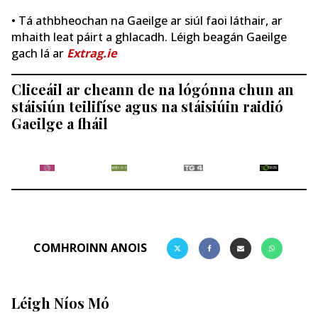
• Tá athbheochan na Gaeilge ar siúl faoi láthair, ar
mhaith leat páirt a ghlacadh. Léigh beagán Gaeilge
gach lá ar
Extrag.ie
Cliceáil ar cheann de na lógónna chun an
stáisiún teilifíse agus na stáisiúin raidió
Gaeilge a fháil
COMHROINN ANOIS
Léigh Níos Mó