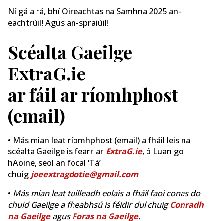
Ní gá a rá, bhí Oireachtas na Samhna 2025 an-
eachtrúil! Agus an-spraiúil!
Scéalta Gaeilge
ExtraG.ie
ar fáil ar ríomhphost
(email)
• Más mian leat ríomhphost (email) a fháil leis na
scéalta Gaeilge is fearr ar
ExtraG.ie
, ó Luan go
hAoine, seol an focal ‘Tá’
chuig
joeextragdotie@gmail.com
•
Más mian leat tuilleadh eolais a fháil faoi conas do
chuid Gaeilge a fheabhsú is féidir dul chuig
Conradh
na Gaeilge
agus
Foras na Gaeilge
.