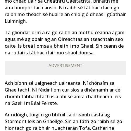
mo chéad uair sa Cheathrú Gaeltachta. Bhraith mé
an-chompordach ansin. Ní raibh sé tábhachtach go
raibh mo theach sé huaire an chloig ó dheas i gCathair
Luimnigh.
Tá gliondar orm a rá go raibh an mothú céanna agam
agus mé ag obair ag an Oireachtas an tseachtain seo
caite. Is breá liomsa a bheith i mo Ghael. Sin ceann de
na rudaí is tábhachtaí i mo shaol domsa.
ADVERTISEMENT
Ach bíonn sé uaigneach uaireanta. Ní chónaím sa
Ghaeltacht. Ní féidir liom cur síos a dhéanamh ar cé
chomh tábhachtach is a bhí sé am a chaitheamh leis
na Gaeil i mBéal Feirste.
Ar ndóigh, tuigim go bhfuil caidreamh casta ag
Stormont leis an Ghaeilge. Sin an fáth go raibh sé go
hiontach go raibh ár nUachtarán Tofa, Catherine