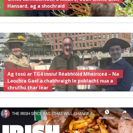
Hansard, ag a shochraid
Ag tosú ar TG4 inniu! Réabhlóid Mheiriceá – Na
Laochra Gael a chabhraigh le poblacht nua a
chruthú thar lear