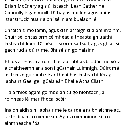
Brian McEnery ag siúl isteach. Lean Catherine
Connolly é gan moill. D’fhágas mo lón agus bhíos
‘starstruck’ nuair a bhí sé in am bualadh léi.
Chroith sí mo lámh, agus d’fhiafraigh sí díom m’ainm.
Chuir sé iontas orm cé mhéad a theastaigh uaithi
éisteacht liom. D’fhéach sí orm sa tsúil, agus ghlac sí
gach rud a dúirt mé. Bhí sé sin go hálainn.
Bhíos an-sásta a roinnt léi go rabhas bródúil mo vóta
a chaitheamh ar a son i gCathair Luimnigh. Dúirt mé
léi freisin go raibh sé ar fheabhas éisteacht léi ag
labhairt Gaeilge i gCaisleán Bhaile Átha Cliath.
‘Tá a fhios agam go mbeidh tú go hiontach’, a
roinneas léi mar fhocal scóir.
Ina dhiaidh sin, labhair mé le cairde a raibh aithne acu
uirthi blianta roimhe sin. Agus cuimhníonn sí a n-
ainmneacha fós!