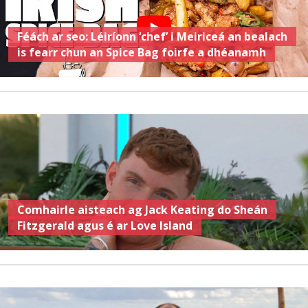
Féách ar seo: Léiríonn ‘chef’ i Meiriceá an bealach
is fearr chun an Spice Bag foirfe a dhéanamh
Comhairle aisteach ag Jack Keating do Sheán
Fitzgerald agus é ar Love Island