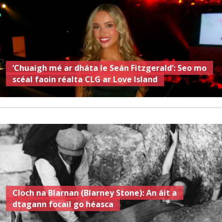
‘Chuaigh mé ar dháta le Seán Fitzgerald’: Seo mo
scéal faoin réalta CLG ar Love Island
Cloch na Blarnan (Blarney Stone): An áit a
dtagann focail go héasca