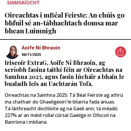
SIAMSAÍOCHT
Oireachtas i mBéal Feirste: An chúis go
bhfuil sé an-tábhachtach domsa mar
bhean Luimnigh
Aoife Ní Bhraoin
06/11/2025
Iriseoir ExtraG, Aoife Ní Bhraoin, ag
scríobh faoina taithí féin ar Oireachtas na
Samhna 2025, agus faoin lúcháir a bhain le
bualadh leis an Uachtarán Tofa.
Oireachtas na Samhna 2025: Tá Béal Feirste ag athrú
ina chathair do Ghaeilgeoirí le blianta fada anuas.
Tá láithreacht dochloíte ag na Gaeil ann; tá méadú
227% ar an méid rollaí cúrsaí Gaeilge in Ollscoil na
Banríona i mbliana.