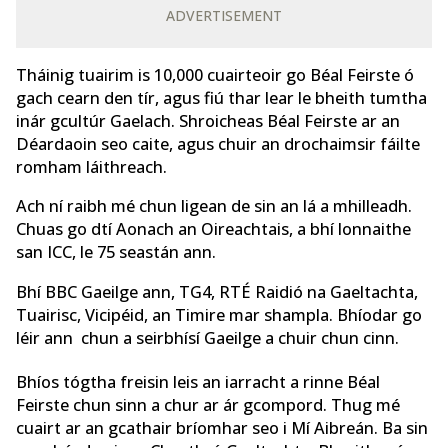
ADVERTISEMENT
Tháinig tuairim is 10,000 cuairteoir go Béal Feirste ó
gach cearn den tír, agus fiú thar lear le bheith tumtha
inár gcultúr Gaelach. Shroicheas Béal Feirste ar an
Déardaoin seo caite, agus chuir an drochaimsir fáilte
romham láithreach.
Ach ní raibh mé chun ligean de sin an lá a mhilleadh.
Chuas go dtí Aonach an Oireachtais, a bhí lonnaithe
san ICC, le 75 seastán ann.
Bhí BBC Gaeilge ann, TG4, RTÉ Raidió na Gaeltachta,
Tuairisc, Vicipéid, an Timire mar shampla. Bhíodar go
léir ann chun a seirbhísí Gaeilge a chuir chun cinn.
Bhíos tógtha freisin leis an iarracht a rinne Béal
Feirste chun sinn a chur ar ár gcompord. Thug mé
cuairt ar an gcathair bríomhar seo i Mí Aibreán. Ba sin