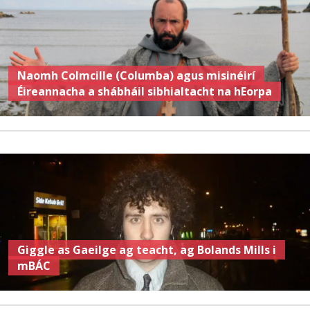
Naomh Colmcille (Columba) agus misinéirí
Éireannacha a shábháil sibhialtacht na hEorpa
Giggle as Gaeilge ag teacht, ag Bolands Mills i
mBÁC