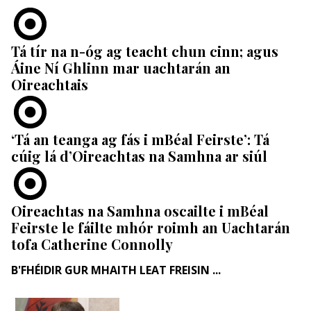
Tá tír na n-óg ag teacht chun cinn; agus
Áine Ní Ghlinn mar uachtarán an
Oireachtais
‘Tá an teanga ag fás i mBéal Feirste’: Tá
cúig lá d’Oireachtas na Samhna ar siúl
Oireachtas na Samhna oscailte i mBéal
Feirste le fáilte mhór roimh an Uachtarán
tofa Catherine Connolly
B'FHÉIDIR GUR MHAITH LEAT FREISIN ...