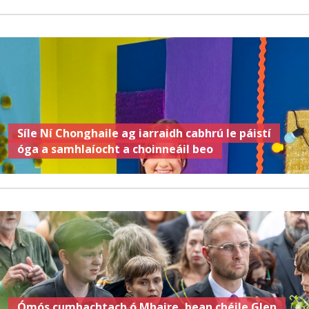
Síle Ní Chonghaile ag iarraidh cabhrú le páistí
óga a samhlaíocht a choinneáil beo
Ómós cumhachtach ó Mhaire, bean chéile Glen