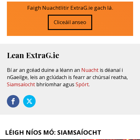
Faigh Nuachtlitir ExtraG.ie gach lá.
Cliceáil anseo
Lean ExtraG.ie
Bí ar an gcéad duine a léann an
Nuacht
is déanaí i
nGaeilge, leis an gclúdach is fearr ar chúrsaí reatha,
Siamsaíocht
bhríomhar agus
Spórt
.
LÉIGH NÍOS MÓ: SIAMSAÍOCHT