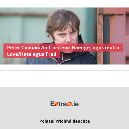
Peter Coonan: An t-aisteoir Gaeilge, agus réalta
Love/Hate agus Trad
Polasaí Príobháideachta