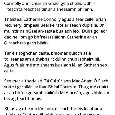
Connolly ann, chun an Ghaeilge a cheiliúradh –
teachtaireacht láidir ar a sheasamh bhí ann.
Thaisteal Catherine Connolly agus a fear céile, Brian
McEnery, timpeall Béal Feirste ar feadh cúpla lá. Bhí
muintir na nGael an-sásta bualadh leo. Dúirt go leor
daoine liom go bhfreastalaíonn Catherine ar an
Oireachtas gach bliain.
Tar éis toghchán casta, bhíomar buíoch as a
toilteanas am a thabhairt dúinn chun labhairt léi.
Agus fuair mé mo sheans bualadh léi an Satharn seo
caite.
Seo mar a tharla sé. Tá Cultúrlann Mac Adam Ó Fiach
suite i gcroílár Iarthar Bhéal Fheirste. Thug mé cuairt
ar an bhfoirgneamh cáiliúil i Mí Aibreán, agus bhíos ar
bís ag teacht ar ais.
Bhíos ag ithe mo lón ann, díreach tar éis leabhar a
fháil ón gCeathrú Phoiblí, agus ansin, chonaiceas