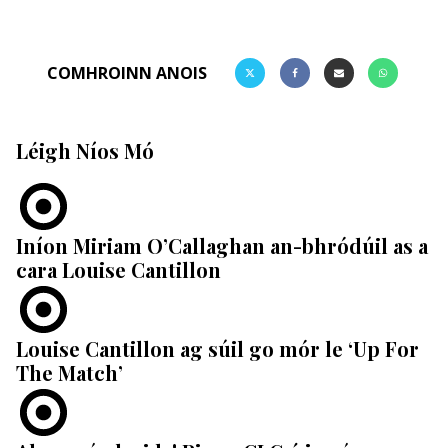
COMHROINN ANOIS
Léigh Níos Mó
Iníon Miriam O’Callaghan an-bhródúil as a
cara Louise Cantillon
Louise Cantillon ag súil go mór le ‘Up For
The Match’