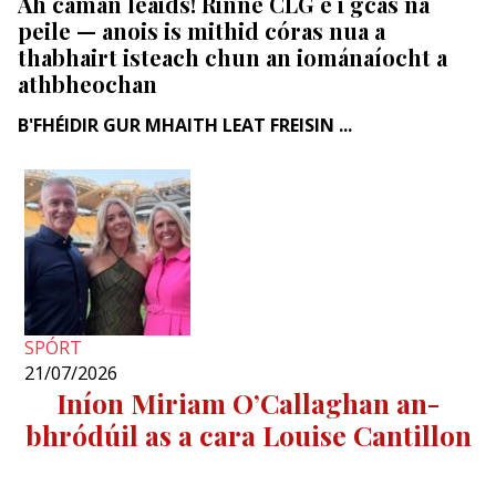
Ah camán leaids! Rinne CLG é i gcás na
peile — anois is mithid córas nua a
thabhairt isteach chun an iománaíocht a
athbheochan
B'FHÉIDIR GUR MHAITH LEAT FREISIN ...
SPÓRT
21/07/2026
Iníon Miriam O’Callaghan an-
bhródúil as a cara Louise Cantillon