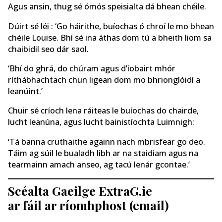
Agus ansin, thug sé ómós speisialta dá bhean chéile.
Dúirt sé léi : ‘Go háirithe, buíochas ó chroí le mo bhean
chéile Louise. Bhí sé ina áthas dom tú a bheith liom sa
chaibidil seo dár saol.
‘Bhí do ghrá, do chúram agus d’íobairt mhór
ríthábhachtach chun ligean dom mo bhrionglóidí a
leanúint.’
Chuir sé críoch lena ráiteas le buíochas do chairde,
lucht leanúna, agus lucht bainistíochta Luimnigh:
‘Tá banna cruthaithe againn nach mbrisfear go deo.
Táim ag súil le bualadh libh ar na staidiam agus na
tearmainn amach anseo, ag tacú lenár gcontae.’
Scéalta Gaeilge ExtraG.ie
ar fáil ar ríomhphost (email)