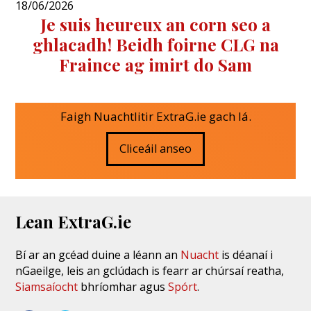
18/06/2026
Je suis heureux an corn seo a
ghlacadh! Beidh foirne CLG na
Fraince ag imirt do Sam
Faigh Nuachtlitir ExtraG.ie gach lá.
Cliceáil anseo
Lean ExtraG.ie
Bí ar an gcéad duine a léann an
Nuacht
is déanaí i
nGaeilge, leis an gclúdach is fearr ar chúrsaí reatha,
Siamsaíocht
bhríomhar agus
Spórt
.