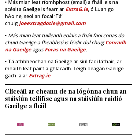
• Más mian leat ríomhphost (email) a fháil leis na
scéalta Gaeilge is fearr ar
ExtraG.ie
, ó Luan go
hAoine, seol an focal ‘Tá’
chuig
joeextragdotie@gmail.com
•
Más mian leat tuilleadh eolais a fháil faoi conas do
chuid Gaeilge a fheabhsú is féidir dul chuig
Conradh
na Gaeilge
agus
Foras na Gaeilge
.
• Tá athbheochan na Gaeilge ar siúl faoi láthair, ar
mhaith leat páirt a ghlacadh. Léigh beagán Gaeilge
gach lá ar
Extrag.ie
Cliceáil ar cheann de na lógónna chun an
stáisiún teilifíse agus na stáisiúin raidió
Gaeilge a fháil