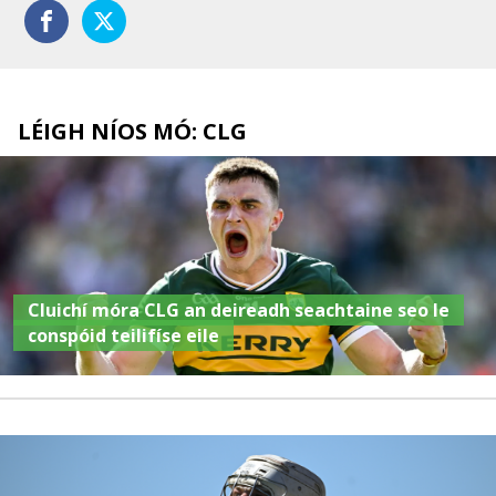
LÉIGH NÍOS MÓ: CLG
Cluichí móra CLG an deireadh seachtaine seo le
conspóid teilifíse eile