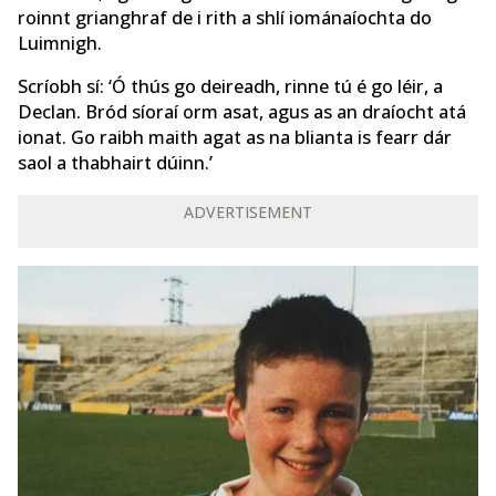
roinnt grianghraf de i rith a shlí iománaíochta do
Luimnigh.
Scríobh sí: ‘Ó thús go deireadh, rinne tú é go léir, a
Declan. Bród síoraí orm asat, agus as an draíocht atá
ionat. Go raibh maith agat as na blianta is fearr dár
saol a thabhairt dúinn.’
ADVERTISEMENT