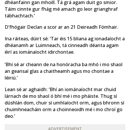
dhéanfainn gan mhoill. Tá grá agam duit go smior.
Táim cinnte gur fhág mé amach go leor grianghraf
tábhachtach.’
D’fhógair Declan a scor ar an 21 Deireadh Fómhair.
Ina ráiteas, dúirt sé: ‘Tar éis 15 bliana ag ionadaíocht a
dhéanamh ar Luimneach, tá cinneadh déanta agam
éirí as iománaíocht idirchontae.
‘Bhí sé ar cheann de na honóracha ba mhó i mo shaol
an geansaí glas a chaitheamh agus mo chontae a
léiriú.’
Lean sé ar aghaidh: ‘Bhí an iománaíocht mar chuid
lárnach de mo shaol ó bhí mé i mo pháiste. Thug sí
dúshlán dom, chuir sí umhlaíocht orm, agus bhronn sí
chuimhneacháin orm a choinneoidh mé i mo chroí go
deo.’
ADVERTISEMENT