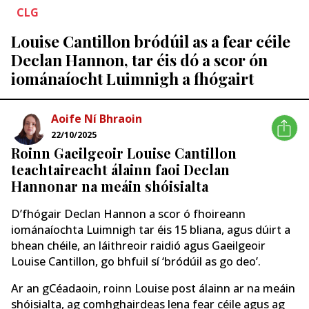
CLG
Louise Cantillon bródúil as a fear céile
Declan Hannon, tar éis dó a scor ón
iománaíocht Luimnigh a fhógairt
Aoife Ní Bhraoin
22/10/2025
Roinn Gaeilgeoir Louise Cantillon
teachtaireacht álainn faoi Declan
Hannonar na meáin shóisialta
D’fhógair Declan Hannon a scor ó fhoireann
iománaíochta Luimnigh tar éis 15 bliana, agus dúirt a
bhean chéile, an láithreoir raidió agus Gaeilgeoir
Louise Cantillon, go bhfuil sí ‘bródúil as go deo’.
Ar an gCéadaoin, roinn Louise post álainn ar na meáin
shóisialta, ag comhghairdeas lena fear céile agus ag