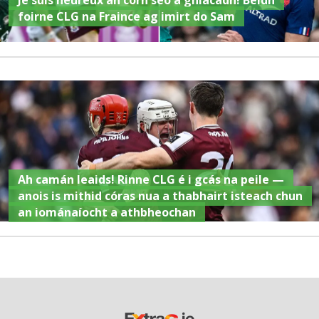
foirne CLG na Fraince ag imirt do Sam
Ah camán leaids! Rinne CLG é i gcás na peile —
anois is mithid córas nua a thabhairt isteach chun
an iománaíocht a athbheochan