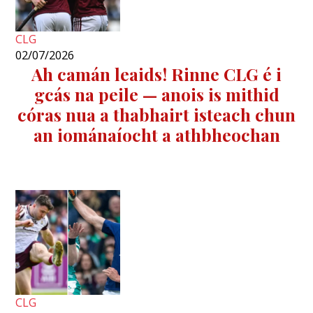
CLG
02/07/2026
Ah camán leaids! Rinne CLG é i
gcás na peile — anois is mithid
córas nua a thabhairt isteach chun
an iománaíocht a athbheochan
CLG