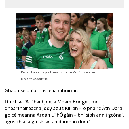
Declan Hannon agus Louise Cantillon Pictiúr: Stephen
McCarthy/Sportsfile
Ghabh sé buíochas lena mhuintir.
Dúirt sé: ‘A Dhaid Joe, a Mham Bridget, mo
dheartháireacha Jody agus Killian – ó pháirc Áth Dara
go céimeanna Ardán Uí hÓgáin – bhí sibh ann i gcónaí,
agus chiallaigh sé sin an domhan dom.’