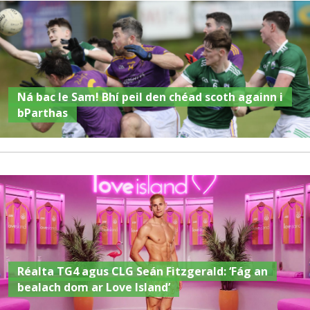
Ná bac le Sam! Bhí peil den chéad scoth againn i
bParthas
Réalta TG4 agus CLG Seán Fitzgerald: ‘Fág an
bealach dom ar Love Island’