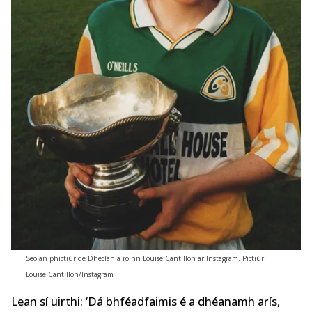
Seo an phictiúr de Dheclan a roinn Louise Cantillon ar Instagram. Pictiúr:
Louise Cantillon/Instagram
Lean sí uirthi: ‘Dá bhféadfaimis é a dhéanamh arís,