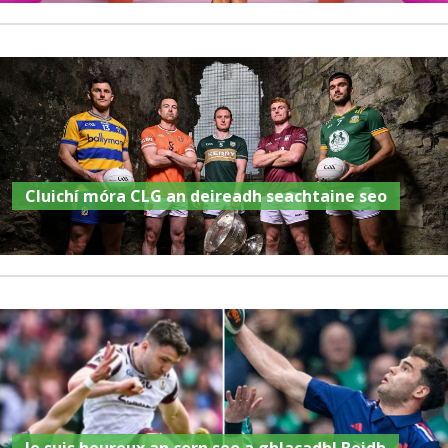
Cluichí móra CLG an deireadh seachtaine seo
Je suis heureux an corn seo a ghlacadh! Beidh