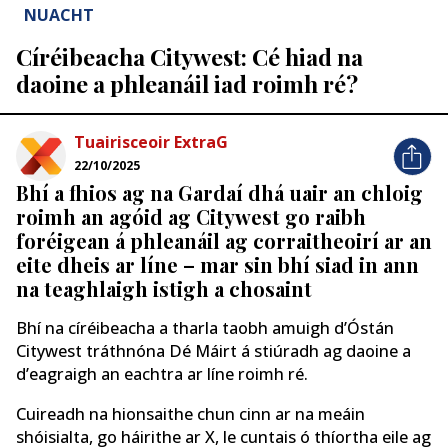
NUACHT
Círéibeacha Citywest: Cé hiad na
daoine a phleanáil iad roimh ré?
Tuairisceoir ExtraG
22/10/2025
Bhí a fhios ag na Gardaí dhá uair an chloig
roimh an agóid ag Citywest go raibh
foréigean á phleanáil ag corraitheoirí ar an
eite dheis ar líne – mar sin bhí siad in ann
na teaghlaigh istigh a chosaint
Bhí na círéibeacha a tharla taobh amuigh d’Óstán
Citywest tráthnóna Dé Máirt á stiúradh ag daoine a
d’eagraigh an eachtra ar líne roimh ré.
Cuireadh na hionsaithe chun cinn ar na meáin
shóisialta, go háirithe ar X, le cuntais ó thíortha eile ag