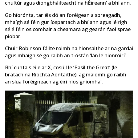
chultúr agus diongbháilteacht na hÉireann’ a bhí ann.
Go híorónta, tar éis dó an foréigean a spreagadh,
mhaígh sé féin gur íospartach a bhí ann agus léirigh
sé é féin os comhair a cheamara ag gearán faoi sprae
piobar.
Chuir Robinson fáilte roimh na hionsaithe ar na gardaí
agus mhaígh sé go raibh an t-óstán ‘lán le hionróirí’.
Bhí cuntais eile ar X, cosúil le ‘Basil the Great’ (le
bratach na Ríochta Aontaithe), ag maíomh go raibh
an slua foréigneach ag éirí níos gníomhaí.