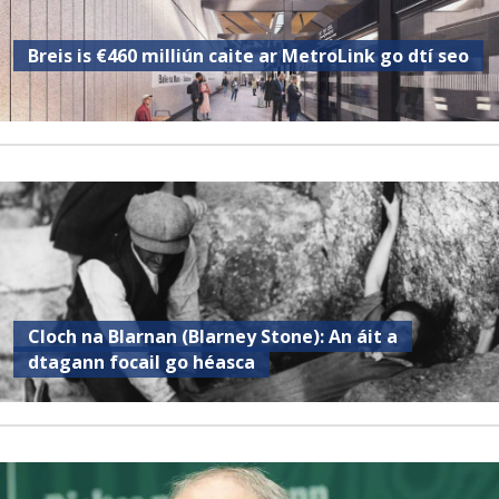
Breis is €460 milliún caite ar MetroLink go dtí seo
Cloch na Blarnan (Blarney Stone): An áit a
dtagann focail go héasca