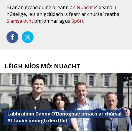
Bí ar an gcéad duine a léann an
Nuacht
is déanaí i
nGaeilge, leis an gclúdach is fearr ar chúrsaí reatha,
Siamsaíocht
bhríomhar agus
Spórt
.
LÉIGH NÍOS MÓ: NUACHT
Labhraíonn Danny O’Donoghue amach ar chúrsaí
AI taobh amuigh den Dáil