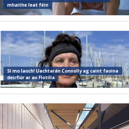
mhaithe leat féin
Sí mo laoch! Uachtarán Connolly ag caint faoina
deirfiúr ar an Flotilla