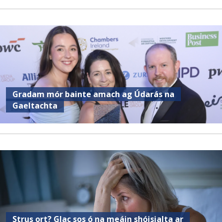
Gradam mór bainte amach ag Údarás na
Gaeltachta
Strus ort? Glac sos ó na meáin shóisialta ar