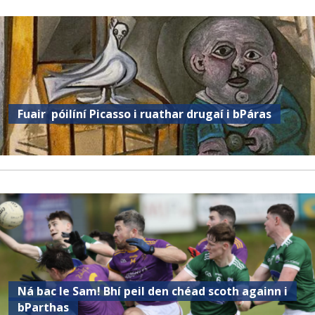
Fuair ​​ póilíní Picasso i ruathar drugaí i bPáras
Ná bac le Sam! Bhí peil den chéad scoth againn i
bParthas