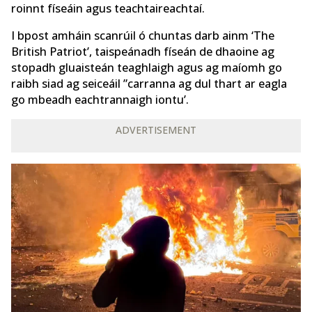
roinnt físeáin agus teachtaireachtaí.
I bpost amháin scanrúil ó chuntas darb ainm ‘The
British Patriot’, taispeánadh físeán de dhaoine ag
stopadh gluaisteán teaghlaigh agus ag maíomh go
raibh siad ag seiceáil ”carranna ag dul thart ar eagla
go mbeadh eachtrannaigh iontu’.
ADVERTISEMENT