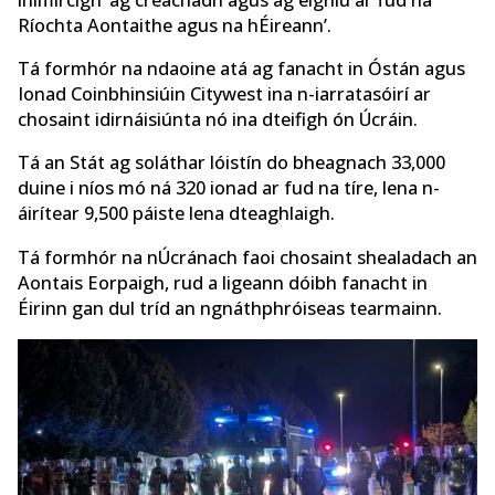
Ríochta Aontaithe agus na hÉireann’.
Tá formhór na ndaoine atá ag fanacht in Óstán agus
Ionad Coinbhinsiúin Citywest ina n-iarratasóirí ar
chosaint idirnáisiúnta nó ina dteifigh ón Úcráin.
Tá an Stát ag soláthar lóistín do bheagnach 33,000
duine i níos mó ná 320 ionad ar fud na tíre, lena n-
áirítear 9,500 páiste lena dteaghlaigh.
Tá formhór na nÚcránach faoi chosaint shealadach an
Aontais Eorpaigh, rud a ligeann dóibh fanacht in
Éirinn gan dul tríd an ngnáthphróiseas tearmainn.