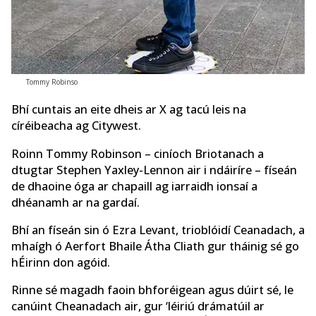
Tommy Robinso
Bhí cuntais an eite dheis ar X ag tacú leis na
círéibeacha ag Citywest.
Roinn Tommy Robinson – ciníoch Briotanach a
dtugtar Stephen Yaxley-Lennon air i ndáiríre – físeán
de dhaoine óga ar chapaill ag iarraidh ionsaí a
dhéanamh ar na gardaí.
Bhí an físeán sin ó Ezra Levant, trioblóidí Ceanadach, a
mhaígh ó Aerfort Bhaile Átha Cliath gur tháinig sé go
hÉirinn don agóid.
Rinne sé magadh faoin bhforéigean agus dúirt sé, le
canúint Cheanadach air, gur ‘léiriú drámatúil ar