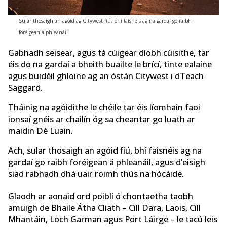
Sular thosaigh an agóid ag Citywest fiú, bhí faisnéis ag na gardaí go raibh
foréigean á phleanáil
Gabhadh seisear, agus tá cúigear díobh cúisithe, tar
éis do na gardaí a bheith buailte le brící, tinte ealaíne
agus buidéil ghloine ag an óstán Citywest i dTeach
Saggard.
Tháinig na agóidithe le chéile tar éis líomhain faoi
ionsaí gnéis ar chailín óg sa cheantar go luath ar
maidin Dé Luain.
Ach, sular thosaigh an agóid fiú, bhí faisnéis ag na
gardaí go raibh foréigean á phleanáil, agus d’eisigh
siad rabhadh dhá uair roimh thús na hócáide.
Glaodh ar aonaid ord poiblí ó chontaetha taobh
amuigh de Bhaile Átha Cliath – Cill Dara, Laois, Cill
Mhantáin, Loch Garman agus Port Láirge – le tacú leis