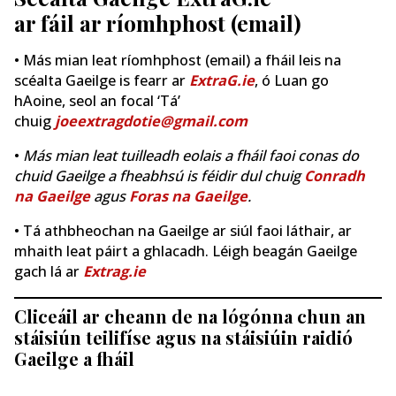
ar fáil ar ríomhphost (email)
• Más mian leat ríomhphost (email) a fháil leis na
scéalta Gaeilge is fearr ar
ExtraG.ie
, ó Luan go
hAoine, seol an focal ‘Tá’
chuig
joeextragdotie@gmail.com
•
Más mian leat tuilleadh eolais a fháil faoi conas do
chuid Gaeilge a fheabhsú is féidir dul chuig
Conradh
na Gaeilge
agus
Foras na Gaeilge
.
• Tá athbheochan na Gaeilge ar siúl faoi láthair, ar
mhaith leat páirt a ghlacadh. Léigh beagán Gaeilge
gach lá ar
Extrag.ie
Cliceáil ar cheann de na lógónna chun an
stáisiún teilifíse agus na stáisiúin raidió
Gaeilge a fháil