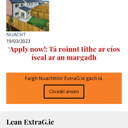
NUACHT
19/03/2023
‘Apply now!: Tá roinnt tithe ar cíos
íseal ar an margadh
Faigh Nuachtlitir ExtraG.ie gach lá.
Cliceáil anseo
Lean ExtraG.ie