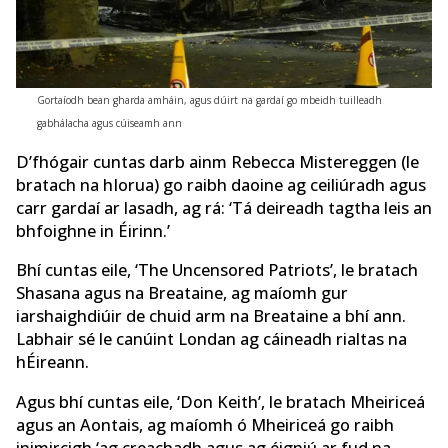
Gortaíodh bean gharda amháin, agus dúirt na gardaí go mbeidh tuilleadh
gabhálacha agus cúiseamh ann
D’fhógair cuntas darb ainm Rebecca Mistereggen (le
bratach na hIorua) go raibh daoine ag ceiliúradh agus
carr gardaí ar lasadh, ag rá: ‘Tá deireadh tagtha leis an
bhfoighne in Éirinn.’
Bhí cuntas eile, ‘The Uncensored Patriots’, le bratach
Shasana agus na Breataine, ag maíomh gur
iarshaighdiúir de chuid arm na Breataine a bhí ann.
Labhair sé le canúint Londan ag cáineadh rialtas na
hÉireann.
Agus bhí cuntas eile, ‘Don Keith’, le bratach Mheiriceá
agus an Aontais, ag maíomh ó Mheiriceá go raibh
inimircigh ‘ag creachadh agus ag éigniú ar fud na