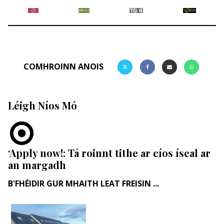
COMHROINN ANOIS
Léigh Níos Mó
‘Apply now!: Tá roinnt tithe ar cíos íseal ar
an margadh
B'FHÉIDIR GUR MHAITH LEAT FREISIN ...