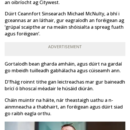
an oibríocht ag Citywest.
Dúirt Ceannfort Sinsearach Michael McNulty, a bhí i
gceannas ar an láthair, gur eagraíodh an foréigean ag
‘grúpaí scaipthe ar na meáin shóisialta a spreag fuath
agus foréigean’.
ADVERTISEMENT
Gortaíodh bean gharda amháin, agus dúirt na gardaí
go mbeidh tuilleadh gabhálacha agus cúiseamh ann.
D’fhág roinnt tithe gan leictreachas mar gur baineadh
brící ó bhoscaí méadair le húsáid diúrán.
Cháin muintir na háite, nár theastaigh uathu a n-
ainmneacha a thabhairt, an foréigean agus dúirt siad
go raibh eagla orthu.