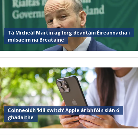
Tá Micheál Martin ag lorg déantáin Éireannacha i
músaeim na Breataine
Coinneoidh ‘kill switch’ Apple ár bhfóin slán ó
ghadaithe