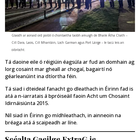
Glaodh ar aonaid ord poiblí ó chontaetha taobh amuigh de Bhaile Átha Cliath –
Cill Dara, Laois, Cill Mhantáin, Loch Garman agus Port Láirge – le tacú leis an
oibríocht.
Tá daoine eile ó réigiúin éagsúla ar fud an domhain ag
lorg cosaint mar gheall ar chogaí, bagairtí nó
géarleanúint ina dtíortha féin.
Tá siad i dteideal fanacht go dleathach in Éirinn fad is
atá a n-iarratais á bpróiseáil faoin Acht um Chosaint
Idirnáisiúnta 2015.
Níl siad in Éirinn go mídhleathach, in ainneoin na
bréaga atá á scaipeadh ar líne.
Scéalta Gaeilge ExtraG.ie