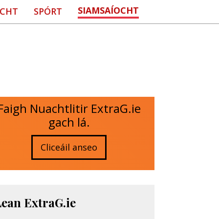
SIAMSAÍOCHT
CHT
SPÓRT
Faigh Nuachtlitir ExtraG.ie
gach lá.
Cliceáil anseo
Lean ExtraG.ie