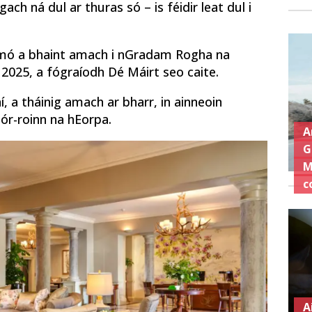
gach ná dul ar thuras só – is féidir leat dul i
is mó a bhaint amach i nGradam Rogha na
2025, a fógraíodh Dé Máirt seo caite.
í, a tháinig amach ar bharr, in ainneoin
ór-roinn na hEorpa.
A
G
M
c
A