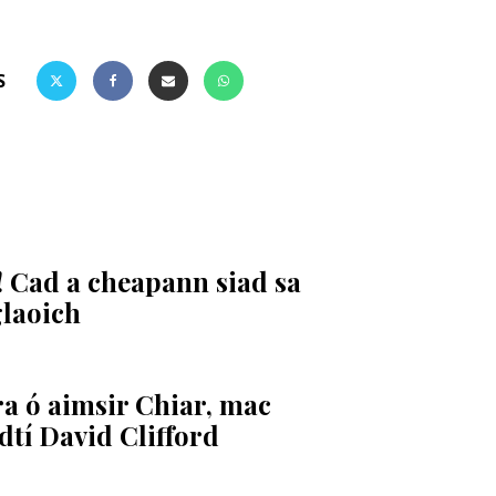
S
! Cad a cheapann siad sa
glaoich
ra ó aimsir Chiar, mac
tí David Clifford