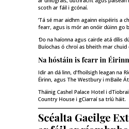
ar dhíograis, dúthracht agus paisean n
scoth ar fáil i gcónaí.
‘Tá sé mar aidhm againn eispéiris a ch
fearr, agus is mór an onóir dúinn go 
‘
Do na haíonna agus cairde atá dílis d
Buíochas ó chroí as bheith mar chuid d
Na hóstáin is fearr in Éirin
Idir an dá linn, d’fhoilsigh leagan na R
Éirinn, agus The Westbury i mBaile Áth
Tháinig Cashel Palace Hotel i dTiobra
Country House i gCiarraí sa tríú háit.
Scéalta Gaeilge Ex