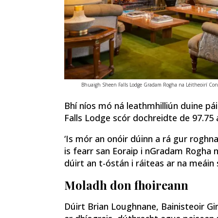
Bhuaigh Sheen Falls Lodge Gradam Rogha na Léitheoirí Condé
Bhí níos mó ná leathmhilliún duine pái
Falls Lodge scór dochreidte de 97.75 
‘Is mór an onóir dúinn a rá gur roghn
is fearr san Eoraip i nGradam Rogha n
dúirt an t-óstán i ráiteas ar na meáin 
Moladh don fhoireann
Dúirt Brian Loughnane, Bainisteoir Gin