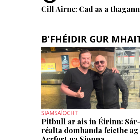
Cill Airne: Cad as a thagan
B'FHÉIDIR GUR MHAITH
SIAMSAÍOCHT
Pitbull ar ais in Éirinn: Sár
réalta domhanda feicthe ag
Aerfort na Sionna