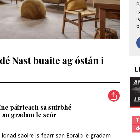
B
i
f
b
é Nast buaite ag óstán i
L
ine páirteach sa suirbhé
í an gradam le scór
T
d
n ionad saoire is fearr san Eoraip le gradam