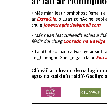
ar fáil ar ríomhpho
• Más mian leat ríomhphost (email) a fh
ar
ExtraG.ie
, ó Luan go hAoine, seol a
chuig
joeextragdotie@gmail.com
•
Más mian leat tuilleadh eolais a fhá
féidir dul chuig
Conradh na Gaeilge
• Tá athbheochan na Gaeilge ar siúl fao
Léigh beagán Gaeilge gach lá ar
Extra
Cliceáil ar cheann de na lógónna 
agus na stáisiúin raidió Gaeilge a