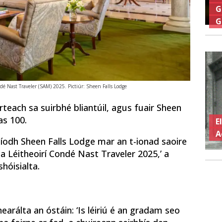
G
G
 Nast Traveler (SAM) 2025. Pictiúr: Sheen Falls Lodge
rteach sa suirbhé bliantúil, agus fuair Sheen
as 100.
E
A
aíodh Sheen Falls Lodge mar an t-ionad saoire
a Léitheoirí Condé Nast Traveler 2025,’ a
shóisialta.
earálta an óstáin: ‘Is léiriú é an gradam seo