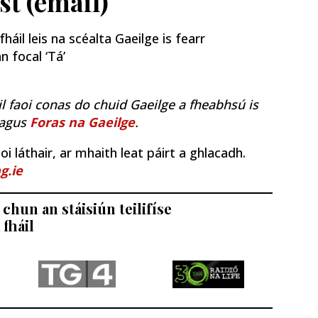
st (email)
áil leis na scéalta Gaeilge is fearr
n focal ‘Tá’
il faoi conas do chuid Gaeilge a fheabhsú is
agus
Foras na Gaeilge
.
i láthair, ar mhaith leat páirt a ghlacadh.
g.ie
chun an stáisiún teilifíse
 fháil