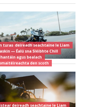
n turas deireadh seachtaine le Liam
askin — Éalú sna Sléibhte Chill
hantáin agus bealach
omaitéireachta den scoth
istear deireadh seachtaine le Liam