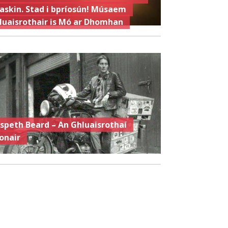
askin. Stad i bpríosún! Músaem
luaisrothair is Mó ar Dhomhan
lspeth Beard – An Ghluaisrothaí
onair