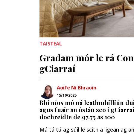
TAISTEAL
Gradam mór le rá Cond
gCiarraí
Aoife Ní Bhraoin
15/10/2025
Bhí níos mó ná leathmhilliún du
agus fuair an óstán seo i gCiarra
dochreidte de 97.75 as 100
Má tá tú ag súil le scíth a ligean ag a