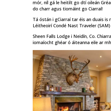
mór, níl gá le heitilt go dtí oileán Gréa
do charr agus tiomáint go Ciarraí!
Tá óstán i gCiarraí tar éis an duais 
Léitheoirí Condé Nast Traveler (SAM) 
Sheen Falls Lodge i Neidín, Co. Chiarra
iomaíocht ghéar ó áiteanna eile ar mh