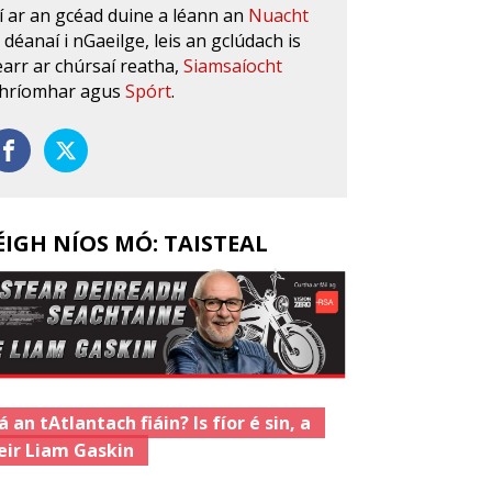
í ar an gcéad duine a léann an
Nuacht
s déanaí i nGaeilge, leis an gclúdach is
earr ar chúrsaí reatha,
Siamsaíocht
hríomhar agus
Spórt
.
ÉIGH NÍOS MÓ: TAISTEAL
á an tAtlantach fiáin? Is fíor é sin, a
eir Liam Gaskin