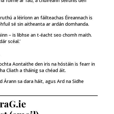
a foirne ar fad, a chuireann seirbhís den
ruthú a léiríonn an fáilteachas Éireannach is
bhfuil sé sin aitheanta ar ardán domhanda.
úinn – is libhse an t-éacht seo chomh maith.
ár scéal.’
n
íochta Aontaithe den iris na hóstáin is fearr in
a Cliath a tháinig sa chéad áit.
id Árann sa dara háit, agus Ard na Sidhe
traG.ie