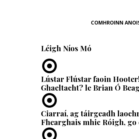
COMHROINN ANOI
Léigh Níos Mó
Lústar Flústar faoin Hooter
Ghaeltacht? le Brian Ó Bea
Ciarraí, ag táirgeadh laoch
Fhearghais mhic Róigh, go d