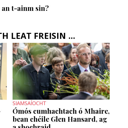
n an t-ainm sin?
 LEAT FREISIN ...
SIAMSAÍOCHT
-
Ómós cumhachtach ó Mhaire,
bean chéile Glen Hansard, ag
a shochraid