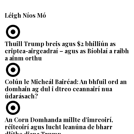
Léigh Níos Mó
Thuill Trump breis agus $2 bhilliún as
criptea-airgeadraí – agus as Bíoblaí a raibh
a ainm orthu
Colún le Micheál Bairéad: An bhfuil ord an
domhain ag dul i dtreo ceannairí nua
údarásach?
An Corn Domhanda millte d’imreoirí,
réiteoirí agus lucht leanúna de bharr
dlíthe diana Trump