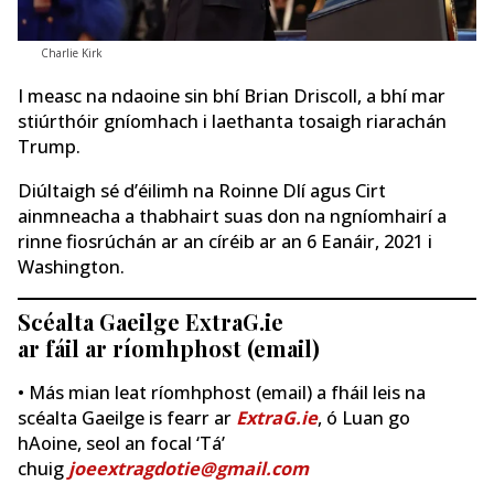
Charlie Kirk
I measc na ndaoine sin bhí Brian Driscoll, a bhí mar
stiúrthóir gníomhach i laethanta tosaigh riarachán
Trump.
Diúltaigh sé d’éilimh na Roinne Dlí agus Cirt
ainmneacha a thabhairt suas don na ngníomhairí a
rinne fiosrúchán ar an círéib ar an 6 Eanáir, 2021 i
Washington.
Scéalta Gaeilge ExtraG.ie
ar fáil ar ríomhphost (email)
• Más mian leat ríomhphost (email) a fháil leis na
scéalta Gaeilge is fearr ar
ExtraG.ie
, ó Luan go
hAoine, seol an focal ‘Tá’
chuig
joeextragdotie@gmail.com