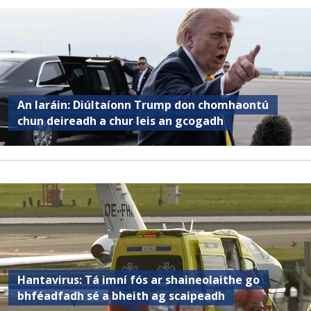
An Iaráin: Diúltaíonn Trump don chomhaontú
chun deireadh a chur leis an gcogadh
Hantavirus: Tá imní fós ar shaineolaithe go
bhféadfadh sé a bheith ag scaipeadh