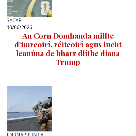
SACAR
10/06/2026
An Corn Domhanda millte
d’imreoirí, réiteoirí agus lucht
leanúna de bharr dlíthe diana
Trump
IDIRNÁISIÚNTA