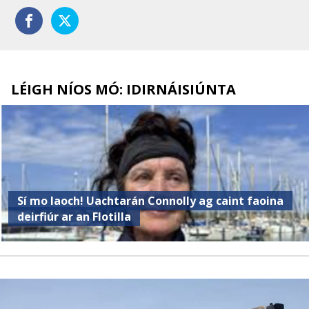
LÉIGH NÍOS MÓ: IDIRNÁISIÚNTA
Sí mo laoch! Uachtarán Connolly ag caint faoina
deirfiúr ar an Flotilla