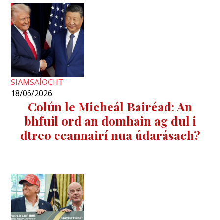
SIAMSAÍOCHT
18/06/2026
Colún le Micheál Bairéad: An
bhfuil ord an domhain ag dul i
dtreo ceannairí nua údarásach?