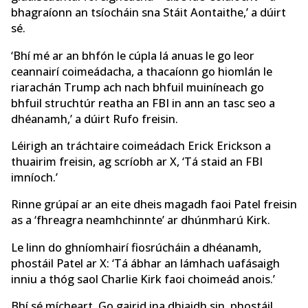
bhagraíonn an tsíocháin sna Stáit Aontaithe,’ a dúirt
sé.
‘Bhí mé ar an bhfón le cúpla lá anuas le go leor
ceannairí coimeádacha, a thacaíonn go hiomlán le
riarachán Trump ach nach bhfuil muiníneach go
bhfuil struchtúr reatha an FBI in ann an tasc seo a
dhéanamh,’ a dúirt Rufo freisin.
Léirigh an tráchtaire coimeádach Erick Erickson a
thuairim freisin, ag scríobh ar X, ‘Tá staid an FBI
imníoch.’
Rinne grúpaí ar an eite dheis magadh faoi Patel freisin
as a ‘fhreagra neamhchinnte’ ar dhúnmharú Kirk.
Le linn do ghníomhairí fiosrúcháin a dhéanamh,
phostáil Patel ar X: ‘Tá ábhar an lámhach uafásaigh
inniu a thóg saol Charlie Kirk faoi choimeád anois.’
Bhí sé mícheart. Go gairid ina dhiaidh sin, phostáil