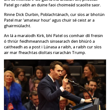
Patel go raibh an duine faoi choimeád scaoilte saor.
Rinne Dick Durbin, Poblachtánach, cur síos ar bhotún
Patel mar ‘amateur hour’ agus chuir sé ceist ar a
ghairmiúlacht.
An lá a maraíodh Kirk, bhí Patel os comhair dlí freisin
ó thriúr feidhmeannach sinsearach den bhiúró a
caitheadh ​​​​as a post i Lúnasa a raibh, a raibh cur síos
air mar fheachtas díoltais riarachán Trump.