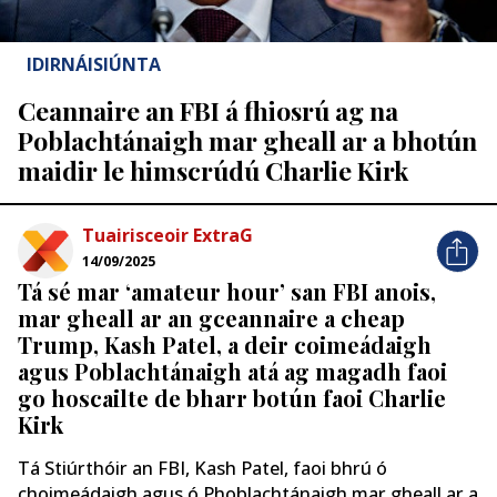
IDIRNÁISIÚNTA
Ceannaire an FBI á fhiosrú ag na
Poblachtánaigh mar gheall ar a bhotún
maidir le himscrúdú Charlie Kirk
Tuairisceoir ExtraG
14/09/2025
Tá sé mar ‘amateur hour’ san FBI anois,
mar gheall ar an gceannaire a cheap
Trump, Kash Patel, a deir coimeádaigh
agus Poblachtánaigh atá ag magadh faoi
go hoscailte de bharr botún faoi Charlie
Kirk
Tá Stiúrthóir an FBI, Kash Patel, faoi bhrú ó
choimeádaigh agus ó Phoblachtánaigh mar gheall ar a