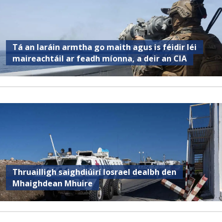
Tá an Iaráin armtha go maith agus is féidir léi
maireachtáil ar feadh míonna, a deir an CIA
Thruailligh saighdiúirí Iosrael dealbh den
Mhaighdean Mhuire