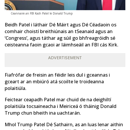
Ceannaire an FBI Kash Patel le Donald Trump
Beidh Patel i láthair Dé Máirt agus Dé Céadaoin os
comhair choistí breithiúnais an tSeanaid agus an
‘Congress’, agus táthar ag súil go bhfreagróidh sé
ceisteanna faoin gcaoi ar láimhseáil an FBI cás Kirk.
ADVERTISEMENT
Fiafrófar de freisin an féidir leis dul i gceannas i
gceart ar an mbiúró atá scoilte le troideanna
polaitiúla.
Feictear ceapadh Patel mar chuid de na deighiltí
polaitiúla tocsaineacha i Meiriceá ó tháinig Donald
Trump chun bheith ina uachtarán.
Mhol Trump Patel Dé Sathairn, as an luas lenar aithin