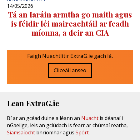
14/05/2026
Tá an Iaráin armtha go maith agus
is féidir léi maireachtáil ar feadh
míonna, a deir an CIA
Faigh Nuachtlitir ExtraG.ie gach lá.
Cliceáil anseo
Lean ExtraG.ie
Bí ar an gcéad duine a léann an
Nuacht
is déanaí i
nGaeilge, leis an gclúdach is fearr ar chúrsaí reatha,
Siamsaíocht
bhríomhar agus
Spórt
.