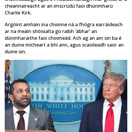
cheannaireacht ar an imscrúdú faoi dhúnmharú
Charlie Kirk.
Argóint amháin ina choinne ná a fhógra earráideach
ar na meáin shóisialta go raibh ‘ábhar’ an
dúnmharaithe faoi choimeád. Ach ag an am sin ba é
an duine mícheart a bhí ann, agus scaoileadh saor an
duine sin.