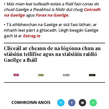
•
Más mian leat tuilleadh eolais a fháil faoi conas do
chuid Gaeilge a fheabhsú is féidir dul chuig
Conradh
na Gaeilge
agus
Foras na Gaeilge
.
• Tá athbheochan na Gaeilge ar siúl faoi láthair, ar
mhaith leat páirt a ghlacadh. Léigh beagán Gaeilge
gach lá ar
Extrag.ie
Cliceáil ar cheann de na lógónna chun an
stáisiún teilifíse agus na stáisiúin raidió
Gaeilge a fháil
COMHROINN ANOIS