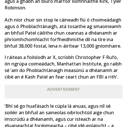
agus a ghabh an biúró marfóir líomhnaithe Kirk, Tyler
Robinson.
Ach níor chuir sin stop le cáineadh fiú ó choimeádaigh
agus ó Phoblachtánaigh, atá tosaithe ag smaoineamh
an bhfuil Patel cáilithe chun ceannas a dhéanamh ar
phríomhchomhlacht forfheidhmithe dlí na tíre ina
bhfuil 38,000 fostaí, lena n-áirítear 13,000 gníomhaire.
I ráiteas a foilsíodh ar X, scríobh Christopher F Rufo,
ón ngrúpa coimeádach, Manhattan Institute, go raibh
sé ‘am do Phoblachtánaigh measúnú a dhéanamh ar
cibé an é Kash Patel an fear ceart chun an FBI a rith’.
ADVERTISEMENT
‘Bhí sé go huafásach le cúpla lá anuas, agus níl sé
soiléir an bhfuil an saineolas oibríochtúil aige chun
imscrúdú a dhéanamh, agus cur isteach ar na
gluaiseachtaí foréigneacha – cibé idé-eolaíocht – a