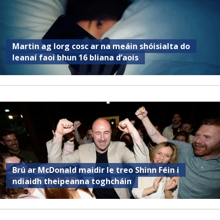
Martin ag lorg cosc ar na meáin shóisialta do
leanaí faoi bhun 16 bliana d’aois
Brú ar McDonald maidir le treo Shinn Féin i
ndiaidh theipeanna toghcháin