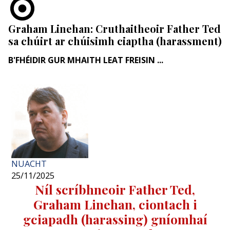
Graham Linehan: Cruthaitheoir Father Ted
sa chúirt ar chúisimh ciaptha (harassment)
B'FHÉIDIR GUR MHAITH LEAT FREISIN ...
NUACHT
25/11/2025
Níl scríbhneoir Father Ted,
Graham Linehan, ciontach i
gciapadh (harassing) gníomhaí