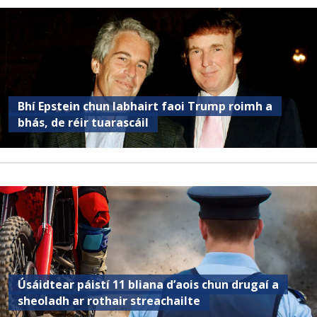
Bhí Epstein chun labhairt faoi Trump roimh a
bhás, de réir tuarascáil
Úsáidtear páistí 11 bliana d’aois chun drugaí a
sheoladh ar rothair streachailte