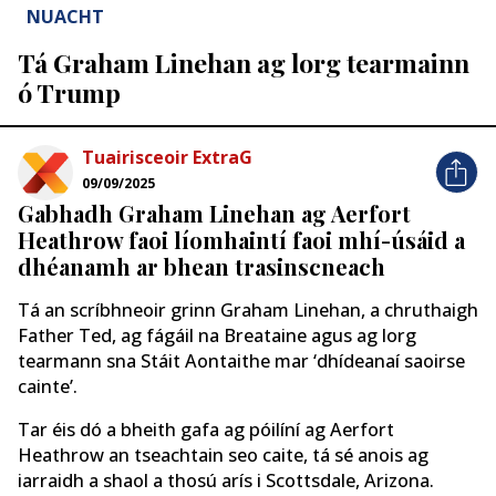
NUACHT
Tá Graham Linehan ag lorg tearmainn
ó Trump
Tuairisceoir ExtraG
09/09/2025
Gabhadh Graham Linehan ag Aerfort
Heathrow faoi líomhaintí faoi mhí-úsáid a
dhéanamh ar bhean trasinscneach
Tá an scríbhneoir grinn Graham Linehan, a chruthaigh
Father Ted, ag fágáil na Breataine agus ag lorg
tearmann sna Stáit Aontaithe mar ‘dhídeanaí saoirse
cainte’.
Tar éis dó a bheith gafa ag póilíní ag Aerfort
Heathrow an tseachtain seo caite, tá sé anois ag
iarraidh a shaol a thosú arís i Scottsdale, Arizona.