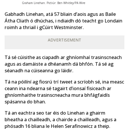
Graham Linehan. Pictiúr: Ben Whitley/PA Wire
Gabhadh Linehan, atá 57 bliain d’aois agus as Baile
Átha Cliath ó dhúchas, i ndiaidh dó teacht go Londain
roimh a thriail i gCúirt Westminster.
ADVERTISEMENT
Tá sé cúisithe as ciapadh ar ghníomhaí trasinscneach
agus as damáiste a dhéanamh dá bhfón. Tá sé ag
séanadh na cúiseanna go láidir.
Tá na póilíní ag fiosrú trí tweet a scríobh sé, ina measc
ceann ina ndearna sé tagairt d’ionsaí fisiceach ar
ghníomhaithe trasinscneacha mura bhfágfaidís
spásanna do bhan.
Tá an eachtra seo tar éis do Linehan a ghairm
bheatha a chailleadh, a chairde a chailleadh, agus a
phósadh 16 bliana le Helen Serafinowicz a theip.