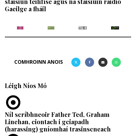
stáisiún teilifíse agus na stáisiúin raidió
Gaeilge a fháil
COMHROINN ANOIS
Léigh Níos Mó
Níl scríbhneoir Father Ted, Graham
Linehan, ciontach i gciapadh
(harassing) gníomhaí trasinscneach