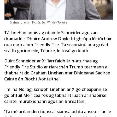
Graham Linehan. Pictiúr: Ben Whitley/PA Wire
Tá Linehan anois ag obair le Schneider agus an
drámadóir Dhoire Andrew Doyle trí ghrúpa léiriúcháin
nua darb ainm Friendly Fire. Tá scannánú ar a gcéad
sraith ghrinn eile, Tenure, le tosú go luath.
Dúirt Schneider ar X: ‘Iarrfaidh ár n-aturnae ag
Friendly Fire Studio ar riarachán Trump tearmann a
thabhairt do Graham Linehan mar Dhídeanaí Saoirse
Cainte ón Ríocht Aontaithe.’
I mí na Nollag, scríobh Linehan ar X go cheapann sé
go bhfuil Meiriceá fós ag tabhairt luach ar shaoirse
cainte, murab ionann agus an Bhreatain.
‘Tá mé bréan den tionscal siamsaíochta anseo – lán le