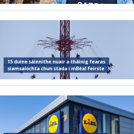
15 duine sáinnithe nuair a tháinig fearas
siamsaíochta chun stada i mBéal Feirste