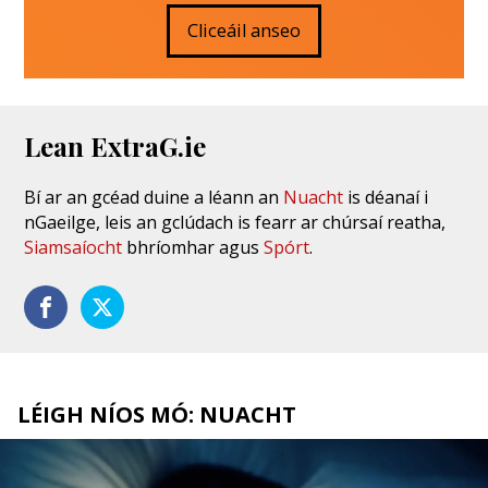
Cliceáil anseo
Lean ExtraG.ie
Bí ar an gcéad duine a léann an
Nuacht
is déanaí i
nGaeilge, leis an gclúdach is fearr ar chúrsaí reatha,
Siamsaíocht
bhríomhar agus
Spórt
.
LÉIGH NÍOS MÓ: NUACHT