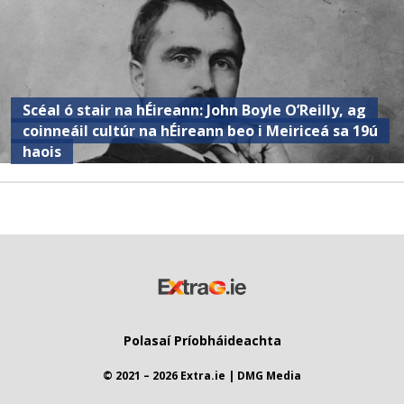
Scéal ó stair na hÉireann: John Boyle O’Reilly, ag
coinneáil cultúr na hÉireann beo i Meiriceá sa 19ú
haois
Polasaí Príobháideachta
© 2021 – 2026 Extra.ie | DMG Media