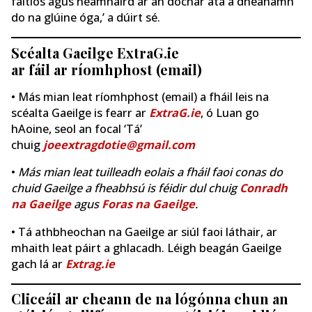
faitíos agus neamhaird ar an dochar atá á dhéanamh
do na glúine óga,’ a dúirt sé.
Scéalta Gaeilge ExtraG.ie
ar fáil ar ríomhphost (email)
• Más mian leat ríomhphost (email) a fháil leis na
scéalta Gaeilge is fearr ar
ExtraG.ie
, ó Luan go
hAoine, seol an focal ‘Tá’
chuig
joeextragdotie@gmail.com
•
Más mian leat tuilleadh eolais a fháil faoi conas do
chuid Gaeilge a fheabhsú is féidir dul chuig
Conradh
na Gaeilge
agus
Foras na Gaeilge
.
• Tá athbheochan na Gaeilge ar siúl faoi láthair, ar
mhaith leat páirt a ghlacadh. Léigh beagán Gaeilge
gach lá ar
Extrag.ie
Cliceáil ar cheann de na lógónna chun an