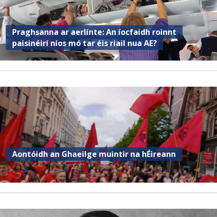
Praghsanna ar aerlínte: An íocfaidh roinnt
paisinéirí níos mó tar éis riail nua AE?
Aontóidh an Ghaeilge muintir na hÉireann