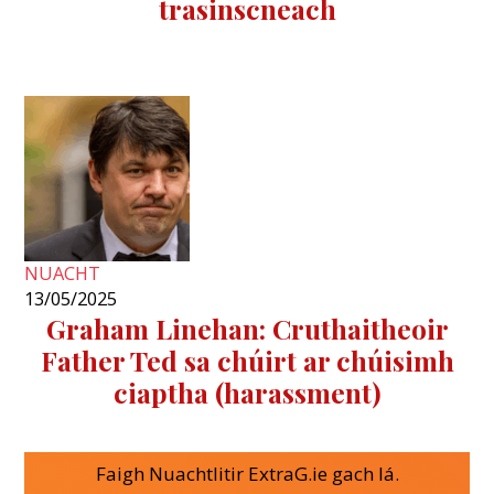
trasinscneach
NUACHT
13/05/2025
Graham Linehan: Cruthaitheoir
Father Ted sa chúirt ar chúisimh
ciaptha (harassment)
Faigh Nuachtlitir ExtraG.ie gach lá.