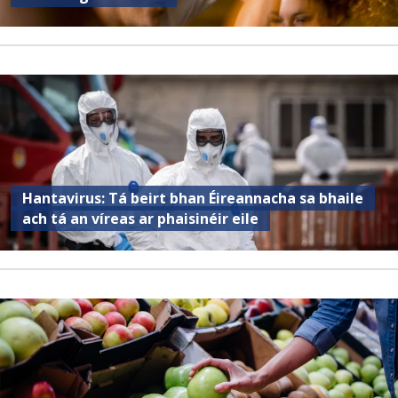
Hantavirus: Tá beirt bhan Éireannacha sa bhaile
ach tá an víreas ar phaisinéir eile