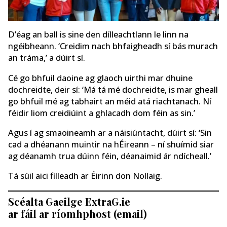
D’éag an ball is sine den dílleachtlann le linn na
ngéibheann. ‘Creidim nach bhfaigheadh sí bás murach
an tráma,’ a dúirt sí.
Cé go bhfuil daoine ag glaoch uirthi mar dhuine
dochreidte, deir sí: ‘Má tá mé dochreidte, is mar gheall
go bhfuil mé ag tabhairt an méid atá riachtanach. Ní
féidir liom creidiúint a ghlacadh dom féin as sin.’
Agus í ag smaoineamh ar a náisiúntacht, dúirt sí: ‘Sin
cad a dhéanann muintir na hÉireann – ní shuímid siar
ag déanamh trua dúinn féin, déanaimid ár ndícheall.’
Tá súil aici filleadh ar Éirinn don Nollaig.
Scéalta Gaeilge ExtraG.ie
ar fáil ar ríomhphost (email)