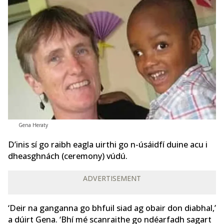
Gena Heraty
D’inis sí go raibh eagla uirthi go n-úsáidfí duine acu i
dheasghnách (ceremony) vúdú.
ADVERTISEMENT
‘Deir na ganganna go bhfuil siad ag obair don diabhal,’
a dúirt Gena. ‘Bhí mé scanraithe go ndéarfadh sagart