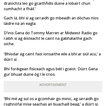
draíochta leo go gcaithfidís duine a íobairt chun
cumhacht a fháil.’
Gach lá, bhí sí ag iarraidh go mbeadh an dóchas níos
láidre ná an eagla.
D’inis Gena do Tommy Marren ar Midwest Radio go
raibh sí ag éisteacht le caint na gabhálaithe gach
oíche.
‘Bhíodar ag caint faoi ionsaithe eile a bhí ar siúl acu,’ a
dúirt sí.
Bhí foréigean fisiceach agus béil i gceist. Dúirt Gena
gur bhuail duine óg í le crios.
ADVERTISEMENT
‘Bhí mé ag suí os a gcomhair go minic, ag iarraidh go
roghnófaí mise seachas an buachaill beag,’ a dúirt sí.