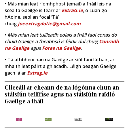
• Más mian leat ríomhphost (email) a fháil leis na
scéalta Gaeilge is fearr ar
ExtraG.ie
, ó Luan go
hAoine, seol an focal ‘Tá’
chuig
joeextragdotie@gmail.com
•
Más mian leat tuilleadh eolais a fháil faoi conas do
chuid Gaeilge a fheabhsú is féidir dul chuig
Conradh
na Gaeilge
agus
Foras na Gaeilge
.
• Tá athbheochan na Gaeilge ar siúl faoi láthair, ar
mhaith leat páirt a ghlacadh. Léigh beagán Gaeilge
gach lá ar
Extrag.ie
Cliceáil ar cheann de na lógónna chun an
stáisiún teilifíse agus na stáisiúin raidió
Gaeilge a fháil