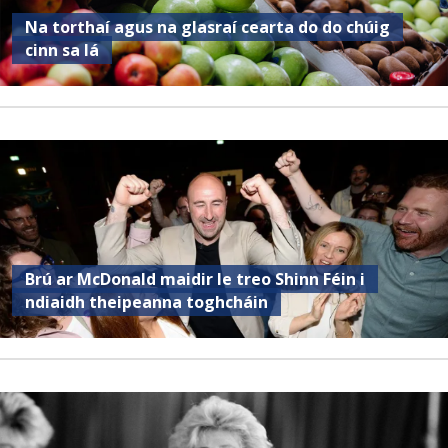
Na torthaí agus na glasraí cearta do do chúig
cinn sa lá
Brú ar McDonald maidir le treo Shinn Féin i
ndiaidh theipeanna toghcháin