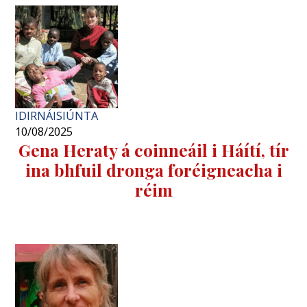
IDIRNÁISIÚNTA
10/08/2025
Gena Heraty á coinneáil i Háítí, tír
ina bhfuil dronga foréigneacha i
réim