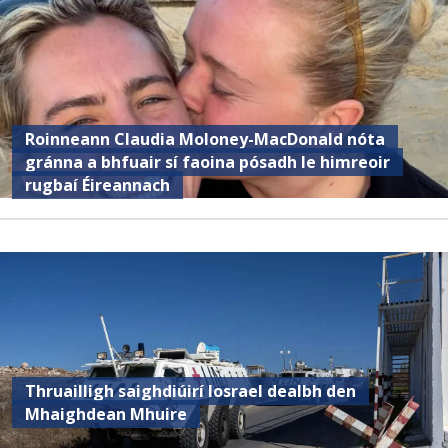
Roinneann Claudia Moloney-MacDonald nóta
gránna a bhfuair sí faoina pósadh le himreoir
rugbaí Éireannach
Thruailligh saighdiúirí Iosrael dealbh den
Mhaighdean Mhuire