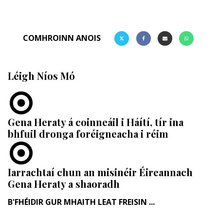
COMHROINN ANOIS
Léigh Níos Mó
Gena Heraty á coinneáil i Háítí, tír ina
bhfuil dronga foréigneacha i réim
Iarrachtaí chun an misinéir Éireannach
Gena Heraty a shaoradh
B'FHÉIDIR GUR MHAITH LEAT FREISIN ...