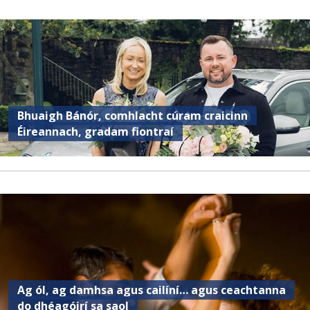
Bhuaigh Bánór, comhlacht cúram craicinn
Éireannach, gradam fiontraí
Ag ól, ag damhsa agus cailíní… agus ceachtanna
do dhéagóirí sa saol