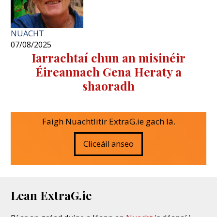
NUACHT
07/08/2025
Iarrachtaí chun an misinéir
Éireannach Gena Heraty a
shaoradh
Faigh Nuachtlitir ExtraG.ie gach lá.
Cliceáil anseo
Lean ExtraG.ie