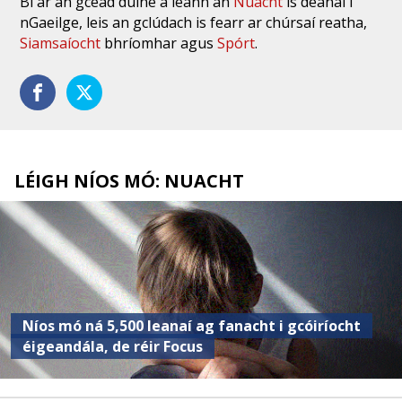
Bí ar an gcéad duine a léann an
Nuacht
is déanaí i
nGaeilge, leis an gclúdach is fearr ar chúrsaí reatha,
Siamsaíocht
bhríomhar agus
Spórt
.
LÉIGH NÍOS MÓ: NUACHT
Níos mó ná 5,500 leanaí ag fanacht i gcóiríocht
éigeandála, de réir Focus