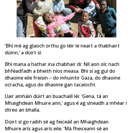
‘Bhí mé ag glaoch orthu go léir le neart a thabhairt
dúinn,’ a dúirt sí.
Bhí mana a hathar ina chabhair di: Níl aon olc nach
bhféadfadh a bheith níos measa. Bhí sí ag guí do
dhaoine eile freisin – do mhuintir Gaza, do dhaoine
ocracha, agus do dhaoine gan tacaíocht.
Uair amháin dúirt an buachaill léi: ‘Gena, tá an
Mhaighdean Mhuire
ann,’ agus é ag síneadh a mhéar i
dtreo an bhalla.
Dúirt sí go raibh sé ag feiceáil an Mhaighdean
Mhuire
arís agus arís eile. ‘Má fheiceann sé an