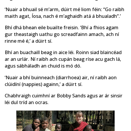
‘Nuair a bhuail sé m’arm, dúirt mé liom féin: “Go raibh
maith agat, Íosa, nach é m’aghaidh atá á bhualadh”.’
Bhí dhá bhean eile buailte freisin. ‘Bhí a fhios agam
gur theastaigh uathu go screadfainn amach, ach ní
rinne mé é,’ a dúirt sí.
Bhí an buachaill beag in aice léi. Roinn siad blaincéad
ar an urlár. Ní raibh ach cupán beag ríse acu gach lá,
agus sábháladh an chuid is mó dó.
‘Nuair a bhí buinneach (diarrhoea) air, ní raibh aon
clúidíní (nappies) againn,’ a dúirt sí.
Chabhraigh cuimhní ar Bobby Sands agus ar ár sinsir
léi dul tríd an ocras.