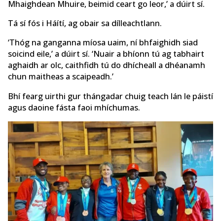
Mhaighdean Mhuire, beimid ceart go leor,’ a dúirt sí.
Tá sí fós i Háítí, ag obair sa dílleachtlann.
‘Thóg na ganganna míosa uaim, ní bhfaighidh siad
soicind eile,’ a dúirt sí. ‘Nuair a bhíonn tú ag tabhairt
aghaidh ar olc, caithfidh tú do dhícheall a dhéanamh
chun maitheas a scaipeadh.’
Bhí fearg uirthi gur thángadar chuig teach lán le páistí
agus daoine fásta faoi mhíchumas.