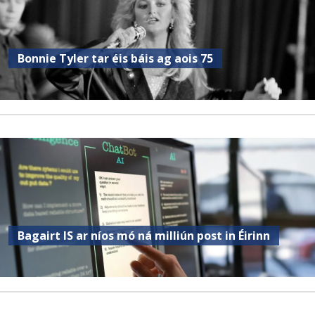
Bonnie Tyler tar éis báis ag aois 75
Bagairt IS ar níos mó ná milliún post in Éirinn