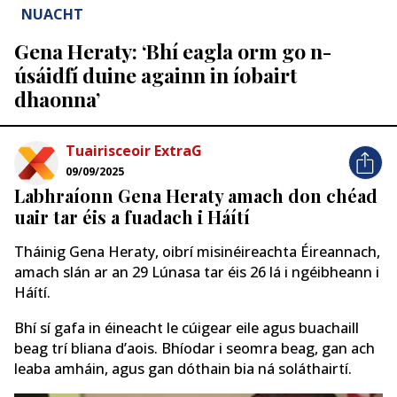
NUACHT
Gena Heraty: ‘Bhí eagla orm go n-
úsáidfí duine againn in íobairt
dhaonna’
Tuairisceoir ExtraG
09/09/2025
Labhraíonn Gena Heraty amach don chéad
uair tar éis a fuadach i Háítí
Tháinig Gena Heraty, oibrí misinéireachta Éireannach,
amach slán ar an 29 Lúnasa tar éis 26 lá i ngéibheann i
Háítí.
Bhí sí gafa in éineacht le cúigear eile agus buachaill
beag trí bliana d’aois. Bhíodar i seomra beag, gan ach
leaba amháin, agus gan dóthain bia ná soláthairtí.