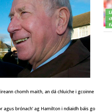
L
c
f
Éireann chomh maith, an dá chluiche i gcoinne
ór agus brónach’ ag Hamilton i ndiaidh báis go