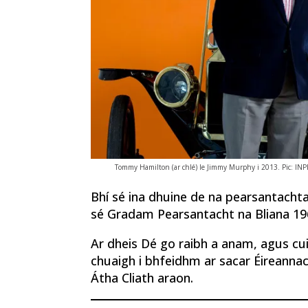
Tommy Hamilton (ar chlé) le Jimmy Murphy i 2013. Pic: IN
Bhí sé ina dhuine de na pearsantachta
sé Gradam Pearsantacht na Bliana 196
Ar dheis Dé go raibh a anam, agus cu
chuaigh i bhfeidhm ar sacar Éireannac
Átha Cliath araon.