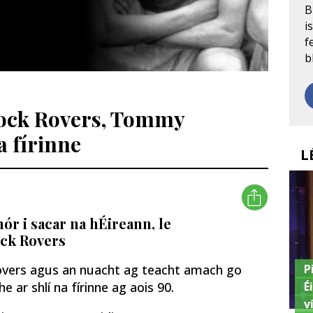
B
i
f
b
ock Rovers, Tommy
a fírinne
L
r i sacar na hÉireann, le
ck Rovers
P
overs agus an nuacht ag teacht amach go
É
 ar shlí na fírinne ag aois 90.
v