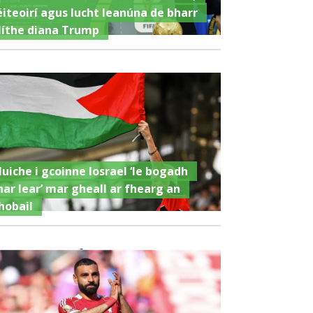
éiteoirí agus lucht leanúna de bharr
líthe diana Trump
luiche i gcoinne Iosrael ‘le bogadh
har lear’ mar gheall ar fhearg an
hobail