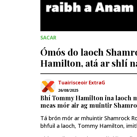
SACAR
Ómós do laoch Shamr
Hamilton, atá ar shlí n
Tuairisceoir ExtraG
26/08/2025
Bhí Tommy Hamilton ina laoch mó
meas mór air ag muintir Shamro
Tá brón mór ar mhuintir Shamrock R
bhfuil a laoch, Tommy Hamilton, imithe