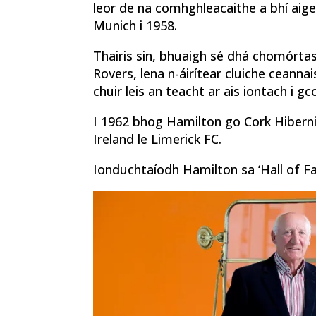
leor de na comhghleacaithe a bhí aige 
Munich i 1958.
Thairis sin, bhuaigh sé dhá chomórta
Rovers, lena n-áirítear cluiche ceannai
chuir leis an teacht ar ais iontach i gc
I 1962 bhog Hamilton go Cork Hibern
Ireland le Limerick FC.
Ionduchtaíodh Hamilton sa ‘Hall of F