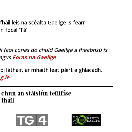
áil leis na scéalta Gaeilge is fearr
n focal ‘Tá’
il faoi conas do chuid Gaeilge a fheabhsú is
agus
Foras na Gaeilge
.
i láthair, ar mhaith leat páirt a ghlacadh.
g.ie
chun an stáisiún teilifíse
 fháil