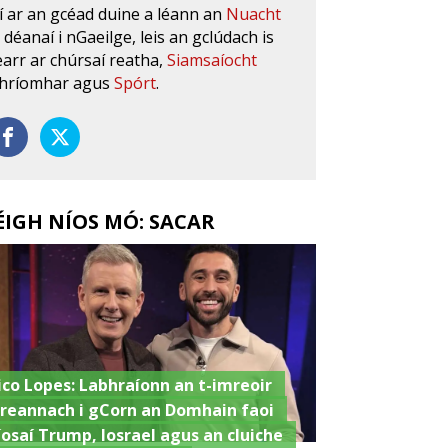
í ar an gcéad duine a léann an
Nuacht
s déanaí i nGaeilge, leis an gclúdach is
earr ar chúrsaí reatha,
Siamsaíocht
hríomhar agus
Spórt
.
ÉIGH NÍOS MÓ: SACAR
ico Lopes: Labhraíonn an t-imreoir
ireannach i gCorn an Domhain faoi
íosaí Trump, Iosrael agus an cluiche