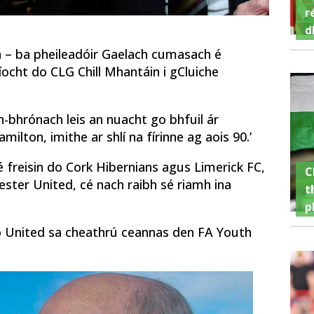
r
d
n – ba pheileadóir Gaelach cumasach é
cht do CLG Chill Mhantáin i gCluiche
-bhrónach leis an nuacht go bhfuil ár
lton, imithe ar shlí na fírinne ag aois 90.’
freisin do Cork Hibernians agus Limerick FC,
C
ester United, cé nach raibh sé riamh ina
t
p
 do United sa cheathrú ceannas den FA Youth