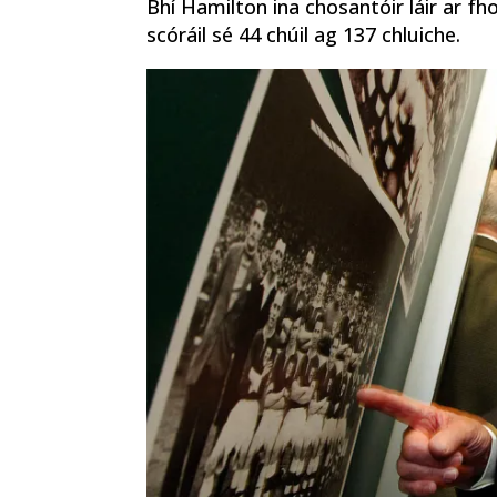
Bhí Hamilton ina chosantóir láir ar f
scóráil sé 44 chúil ag 137 chluiche.