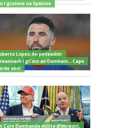
in i gcoinne na Spáinne
oberto Lopes: An peileadóir
ireannach i gCorn an Domhain… Cape
erde abú!
n Corn Domhanda millte d’imreoirí,