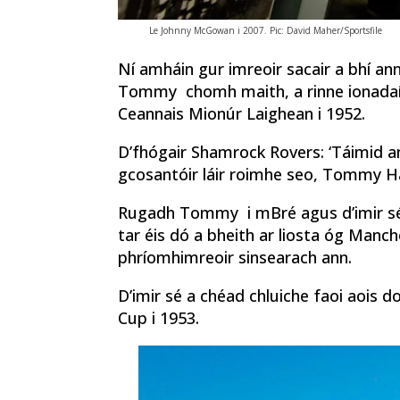
Le Johnny McGowan i 2007. Pic: David Maher/Sportsfile
Ní amháin gur imreoir sacair a bhí an
Tommy chomh maith, a rinne ionadaío
Ceannais Mionúr Laighean i 1952.
D’fhógair Shamrock Rovers: ‘Táimid an
gcosantóir láir roimhe seo, Tommy Hami
Rugadh Tommy i mBré agus d’imir sé 
tar éis dó a bheith ar liosta óg Manch
phríomhimreoir sinsearach ann.
D’imir sé a chéad chluiche faoi aois
Cup i 1953.