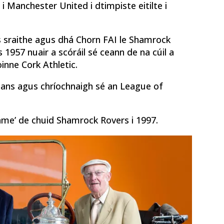
i Manchester United i dtimpiste eitilte i
s sraithe agus dhá Chorn FAI le Shamrock
s 1957 nuair a scóráil sé ceann de na cúil a
oinne Cork Athletic.
ians agus chríochnaigh sé an League of
ame’ de chuid Shamrock Rovers i 1997.