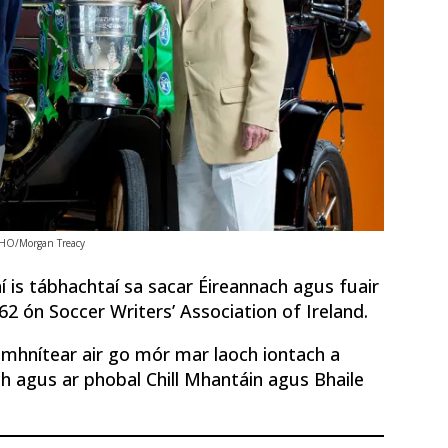
PHO/Morgan Treacy
í is tábhachtaí sa sacar Éireannach agus fuair
2 ón Soccer Writers’ Association of Ireland.
imhnítear air go mór mar laoch iontach a
h agus ar phobal Chill Mhantáin agus Bhaile