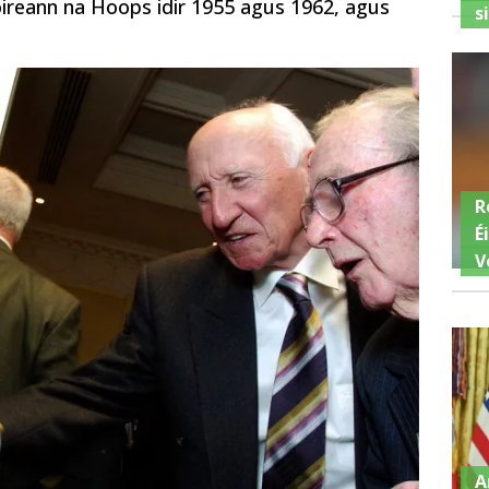
hoireann na Hoops idir 1955 agus 1962, agus
s
R
É
V
A