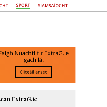
SPÓRT
CHT
SIAMSAÍOCHT
Faigh Nuachtlitir ExtraG.ie
gach lá.
Cliceáil anseo
Lean ExtraG.ie