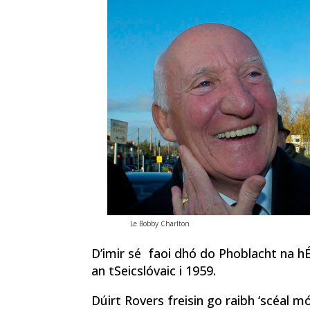
Le Bobby Charlton
D’imir sé faoi dhó do Phoblacht na h
an tSeicslóvaic i 1959.
Dúirt Rovers freisin go raibh ‘scéal m