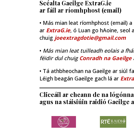
Scéalta Gaeilge ExtraG.ie
ar fáil ar ríomhphost (email)
• Más mian leat ríomhphost (email) a fh
ar
ExtraG.ie
, ó Luan go hAoine, seol a
chuig
joeextragdotie@gmail.com
•
Más mian leat tuilleadh eolais a fhá
féidir dul chuig
Conradh na Gaeilge
• Tá athbheochan na Gaeilge ar siúl fao
Léigh beagán Gaeilge gach lá ar
Extra
Cliceáil ar cheann de na lógónna 
agus na stáisiúin raidió Gaeilge a