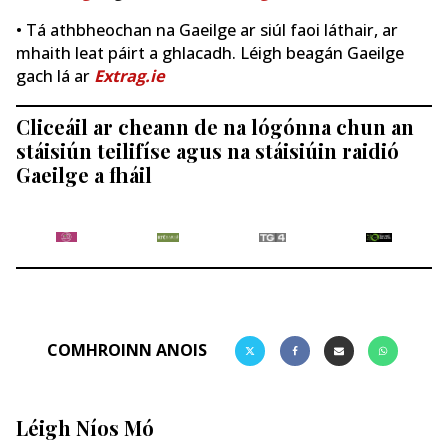
• Tá athbheochan na Gaeilge ar siúl faoi láthair, ar
mhaith leat páirt a ghlacadh. Léigh beagán Gaeilge
gach lá ar
Extrag.ie
Cliceáil ar cheann de na lógónna chun an
stáisiún teilifíse agus na stáisiúin raidió
Gaeilge a fháil
COMHROINN ANOIS
Léigh Níos Mó