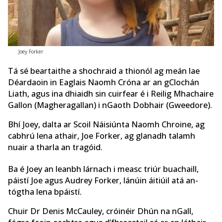
Joey Forker
Tá sé beartaithe a shochraid a thionól ag meán lae
Déardaoin in Eaglais Naomh Cróna ar an gClochán
Liath, agus ina dhiaidh sin cuirfear é i Reilig Mhachaire
Gallon (Magheragallan) i nGaoth Dobhair (Gweedore).
Bhí Joey, dalta ar Scoil Náisiúnta Naomh Chroine, ag
cabhrú lena athair, Joe Forker, ag glanadh talamh
nuair a tharla an tragóid.
Ba é Joey an leanbh lárnach i measc triúr buachaill,
páistí Joe agus Audrey Forker, lánúin áitiúil atá an-
tógtha lena bpáistí.
Chuir Dr Denis McCauley, cróinéir Dhún na nGall,