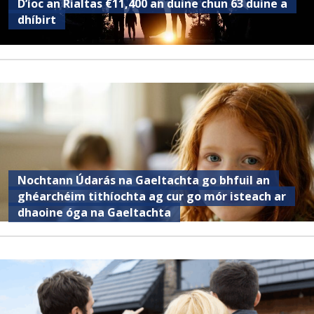
D’íoc an Rialtas €11,400 an duine chun 63 duine a
dhíbirt
Nochtann Údarás na Gaeltachta go bhfuil an
ghéarchéim tithíochta ag cur go mór isteach ar
dhaoine óga na Gaeltachta