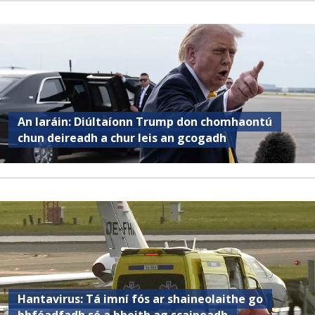
An Iaráin: Diúltaíonn Trump don chomhaontú
chun deireadh a chur leis an gcogadh
Hantavirus: Tá imní fós ar shaineolaithe go
bhféadfadh sé a bheith ag scaipeadh