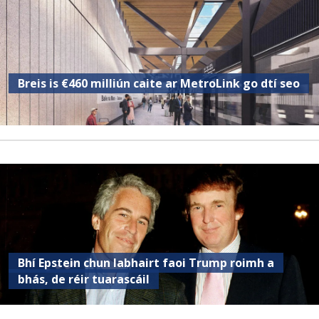
Breis is €460 milliún caite ar MetroLink go dtí seo
Bhí Epstein chun labhairt faoi Trump roimh a
bhás, de réir tuarascáil