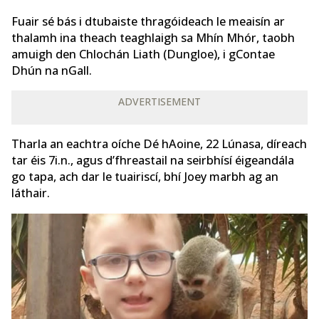
Fuair sé bás i dtubaiste thragóideach le meaisín ar
thalamh ina theach teaghlaigh sa Mhín Mhór, taobh
amuigh den Chlochán Liath (Dungloe), i gContae
Dhún na nGall.
ADVERTISEMENT
Tharla an eachtra oíche Dé hAoine, 22 Lúnasa, díreach
tar éis 7i.n., agus d’fhreastail na seirbhísí éigeandála
go tapa, ach dar le tuairiscí, bhí Joey marbh ag an
láthair.