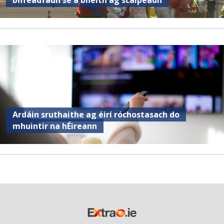
Ardáin sruthaithe ag éirí róchostasach do
mhuintir na hÉireann