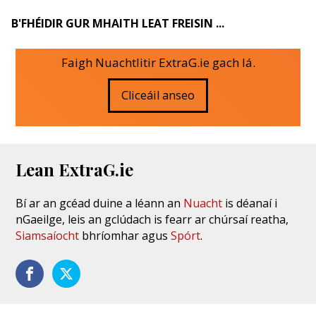
B'FHÉIDIR GUR MHAITH LEAT FREISIN ...
Faigh Nuachtlitir ExtraG.ie gach lá.
Cliceáil anseo
Lean ExtraG.ie
Bí ar an gcéad duine a léann an
Nuacht
is déanaí i
nGaeilge, leis an gclúdach is fearr ar chúrsaí reatha,
Siamsaíocht
bhríomhar agus
Spórt
.