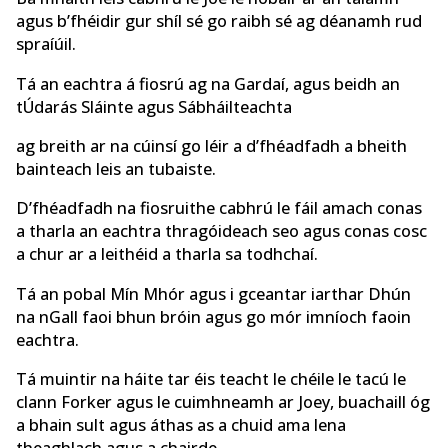
agus b’fhéidir gur shíl sé go raibh sé ag déanamh rud
spraíúil.
Tá an eachtra á fiosrú ag na Gardaí, agus beidh an
tÚdarás Sláinte agus Sábháilteachta
ag breith ar na cúinsí go léir a d’fhéadfadh a bheith
bainteach leis an tubaiste.
D’fhéadfadh na fiosruithe cabhrú le fáil amach conas
a tharla an eachtra thragóideach seo agus conas cosc
a chur ar a leithéid a tharla sa todhchaí.
Tá an pobal Mín Mhór agus i gceantar iarthar Dhún
na nGall faoi bhun bróin agus go mór imníoch faoin
eachtra.
Tá muintir na háite tar éis teacht le chéile le tacú le
clann Forker agus le cuimhneamh ar Joey, buachaill óg
a bhain sult agus áthas as a chuid ama lena