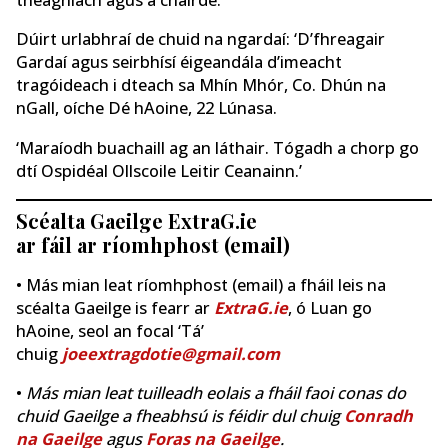
theaghlach agus a chairde.
Dúirt urlabhraí de chuid na ngardaí: ‘D’fhreagair
Gardaí agus seirbhísí éigeandála d’imeacht
tragóideach i dteach sa Mhín Mhór, Co. Dhún na
nGall, oíche Dé hAoine, 22 Lúnasa.
‘Maraíodh buachaill ag an láthair. Tógadh a chorp go
dtí Ospidéal Ollscoile Leitir Ceanainn.’
Scéalta Gaeilge ExtraG.ie
ar fáil ar ríomhphost (email)
• Más mian leat ríomhphost (email) a fháil leis na
scéalta Gaeilge is fearr ar
ExtraG.ie
, ó Luan go
hAoine, seol an focal ‘Tá’
chuig
joeextragdotie@gmail.com
•
Más mian leat tuilleadh eolais a fháil faoi conas do
chuid Gaeilge a fheabhsú is féidir dul chuig
Conradh
na Gaeilge
agus
Foras na Gaeilge
.