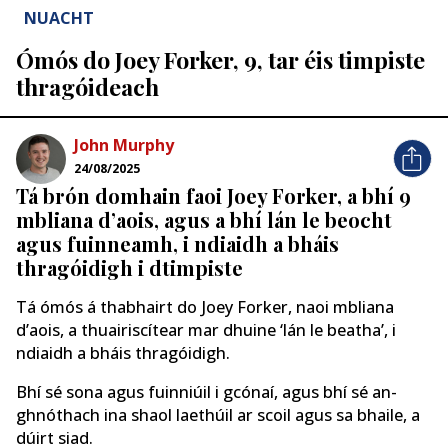
NUACHT
Ómós do Joey Forker, 9, tar éis timpiste
thragóideach
John Murphy
24/08/2025
Tá brón domhain faoi Joey Forker, a bhí 9
mbliana d’aois, agus a bhí lán le beocht
agus fuinneamh, i ndiaidh a bháis
thragóidigh i dtimpiste
Tá ómós á thabhairt do Joey Forker, naoi mbliana
d’aois, a thuairiscítear mar dhuine ‘lán le beatha’, i
ndiaidh a bháis thragóidigh.
Bhí sé sona agus fuinniúil i gcónaí, agus bhí sé an-
ghnóthach ina shaol laethúil ar scoil agus sa bhaile, a
dúirt siad.