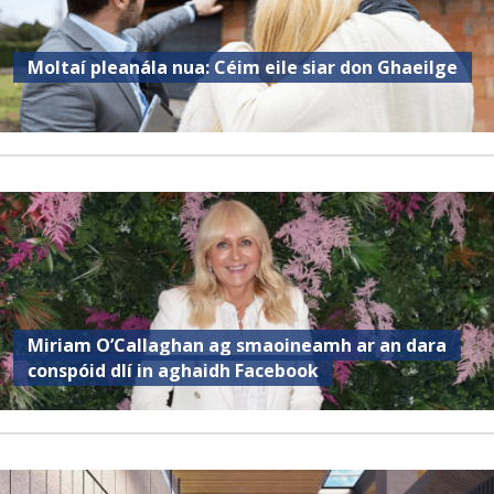
Moltaí pleanála nua: Céim eile siar don Ghaeilge
Miriam O’Callaghan ag smaoineamh ar an dara
conspóid dlí in aghaidh Facebook