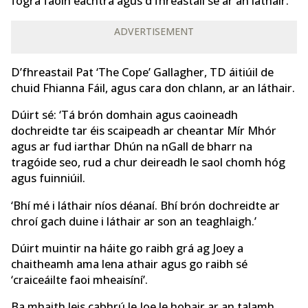
fógra faoin eachtra agus d’fhreastail sé ar an láthair.
ADVERTISEMENT
D’fhreastail Pat ‘The Cope’ Gallagher, TD áitiúil de
chuid Fhianna Fáil, agus cara don chlann, ar an láthair.
Dúirt sé: ‘Tá brón domhain agus caoineadh
dochreidte tar éis scaipeadh ar cheantar Mír Mhór
agus ar fud iarthar Dhún na nGall de bharr na
tragóide seo, rud a chur deireadh le saol chomh hóg
agus fuinniúil.
‘Bhí mé i láthair níos déanaí. Bhí brón dochreidte ar
chroí gach duine i láthair ar son an teaghlaigh.’
Dúirt muintir na háite go raibh grá ag Joey a
chaitheamh ama lena athair agus go raibh sé
‘craiceáilte faoi mheaisíní’.
Ba mhaith leis cabhrú le Joe le hobair ar an talamh