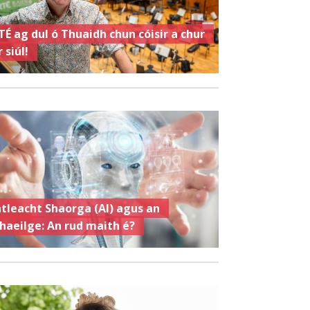
TÉ ag dul ó Thuaidh chun cóisir a chur
 siúl!
ntleacht Shaorga (AI) agus an
haeilge: An rud maith é?