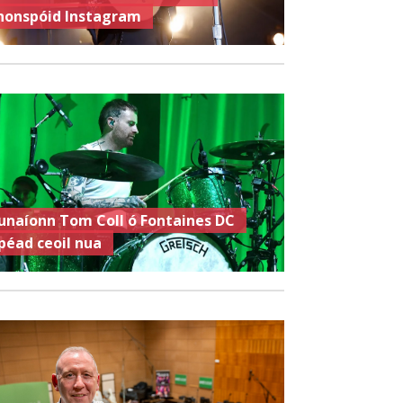
honspóid Instagram
unaíonn Tom Coll ó Fontaines DC
ipéad ceoil nua