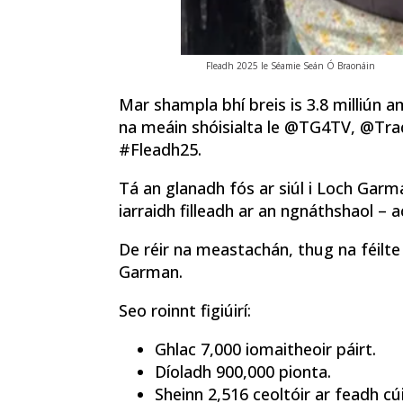
Fleadh 2025 le Séamie Seán Ó Braonáin
Mar shampla bhí breis is 3.8 milliún am
na meáin shóisialta le @TG4TV, @Trad
#Fleadh25.
Tá an glanadh fós ar siúl i Loch Garm
iarraidh filleadh ar an ngnáthshaol – 
De réir na meastachán, thug na féilte
Garman.
Seo roinnt figiúirí:
Ghlac 7,000 iomaitheoir páirt.
Díoladh 900,000 pionta.
Sheinn 2,516 ceoltóir ar feadh 