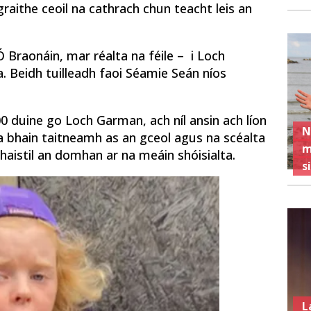
raithe ceoil na cathrach chun teacht leis an
 Braonáin, mar réalta na féile – i Loch
. Beidh tuilleadh faoi Séamie Seán níos
 duine go Loch Garman, ach níl ansin ach líon
N
a bhain taitneamh as an gceol agus na scéalta
m
thaistil an domhan ar na meáin shóisialta.
s
L