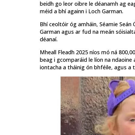
beidh go leor oibre le déanamh ag eag
méid a bhí againn i Loch Garman.
Bhí ceoltóir óg amháin, Séamie Seán Ó
Garman agus ar fud na meán sóisialta
déanaí.
Mheall Fleadh 2025 níos mó ná 800,000
beag i gcomparáid le líon na ndaoine 
iontacha a tháinig ón bhféile, agus a 