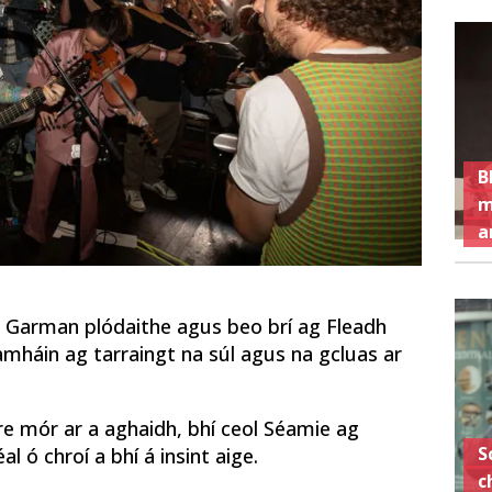
B
m
a
h Garman plódaithe agus beo brí ag Fleadh
 amháin ag tarraingt na súl agus na gcluas ar
áire mór ar a aghaidh, bhí ceol Séamie ag
S
l ó chroí a bhí á insint aige.
c