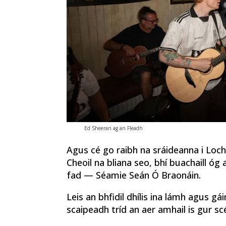
Ed Sheeran ag an Fleadh
Agus cé go raibh na sráideanna i Loc
Cheoil na bliana seo, bhí buachaill óg
fad — Séamie Seán Ó Braonáin.
Leis an bhfidil dhílis ina lámh agus g
scaipeadh tríd an aer amhail is gur scéa