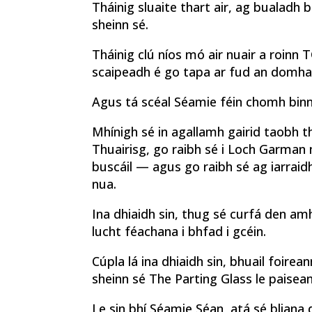
Tháinig sluaite thart air, ag bualadh b
sheinn sé.
Tháinig clú níos mó air nuair a roinn
scaipeadh é go tapa ar fud an domha
Agus tá scéal Séamie féin chomh binn 
Mhínigh sé in agallamh gairid taobh th
Thuairisg, go raibh sé i Loch Garman
buscáil — agus go raibh sé ag iarraidh
nua.
Ina dhiaidh sin, thug sé curfá den am
lucht féachana i bhfad i gcéin.
Cúpla lá ina dhiaidh sin, bhuail foirean
sheinn sé The Parting Glass le paisean
Le sin bhí Séamie Séan, atá sé bliana 