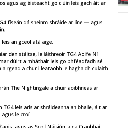
os agus ag éisteacht go ciúin leis gach áit ar
 TG4 físeán dá sheinm shráide ar líne — agus
in.
leis an gceol atá aige.
iar den stáitse, le láithreoir TG4 Aoife Ní
 mar dúirt a mháthair leis go bhféadfadh sé
 airgead a chur i leataobh le haghaidh culaith
hrán The Nightingale a chuir aoibhneas ar
n TG4 leis arís ar shráideanna an bhaile, áit ar
 agus le croí.
d’aois, agus as Scoil Náisiúnta na Craobhaí i