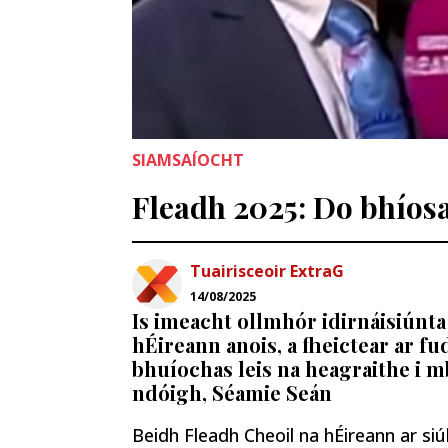
SIAMSAÍOCHT
Fleadh 2025: Do bhíos
Tuairisceoir ExtraG
14/08/2025
Is imeacht ollmhór idirnáisiúnta
hÉireann anois, a fheictear ar fu
bhuíochas leis na heagraithe i m
ndóigh, Séamie Seán
Beidh Fleadh Cheoil na hÉireann ar siú