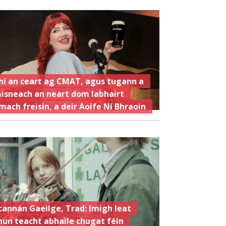
hí an ceart ag CMAT, agus tugann a
isneach an neart dom labhairt
mach freisin, a deir Aoife Ní Bhraoin
cannán Gaeilge, Trad: Imigh leat
hun teacht abhaile chugat féin