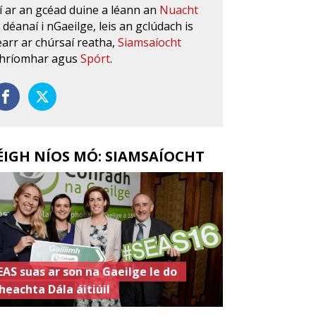
í ar an gcéad duine a léann an
Nuacht
s déanaí i nGaeilge, leis an gclúdach is
earr ar chúrsaí reatha,
Siamsaíocht
hríomhar agus
Spórt
.
ÉIGH NÍOS MÓ: SIAMSAÍOCHT
EAS suas ar son na Gaeilge le do
heachta Dála áitiúil