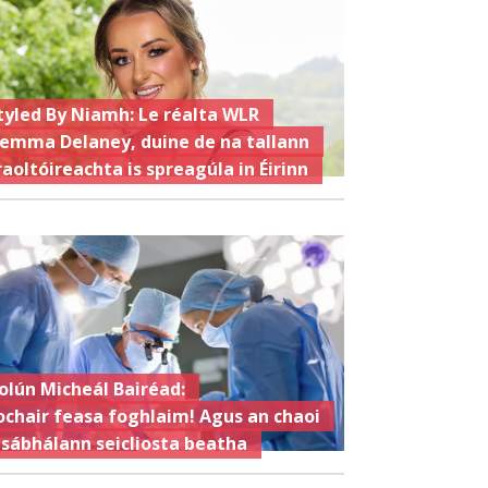
tyled By Niamh: Le réalta WLR
emma Delaney, duine de na tallann
raoltóireachta is spreagúla in Éirinn
olún Micheál Bairéad:
ochair feasa foghlaim! Agus an chaoi
 sábhálann seicliosta beatha