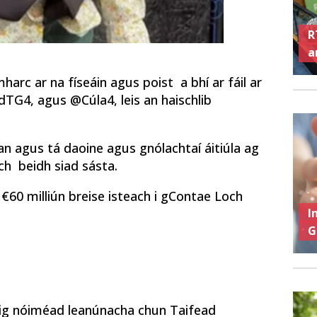
R
ar
harc ar na físeáin agus poist a bhí ar fáil ar
TG4, agus @Cúla4, leis an haischlib
an agus tá daoine agus gnólachtaí áitiúla ag
ach beidh siad sásta.
 €60 milliún breise isteach i gContae Loch
I
G
cúig nóiméad leanúnacha chun Taifead