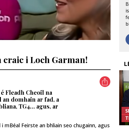
B
i
f
b
a craic i Loch Garman!
L
 é Fleadh Cheoil na
d an domhain ar fad, a
bliana, TG4… agus, ar
S
T
l i mBéal Feirste an bhliain seo chugainn, agus