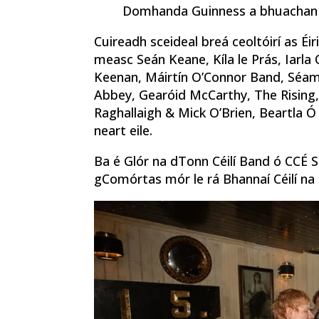
Domhanda Guinness a bhuachan d
Cuireadh sceideal breá ceoltóirí as Éiri
measc Seán Keane, Kíla le Prás, Iarla 
Keenan, Máirtín O’Connor Band, Séa
Abbey, Gearóid McCarthy, The Rising
Raghallaigh & Mick O’Brien, Beartla Ó
neart eile.
Ba é Glór na dTonn Céilí Band ó CCÉ Sco
gComórtas mór le rá Bhannaí Céilí na 