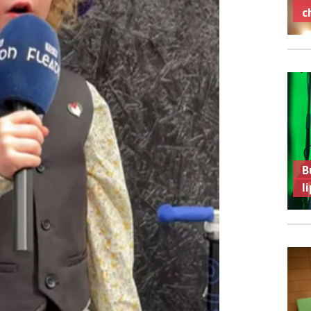
c
B
l