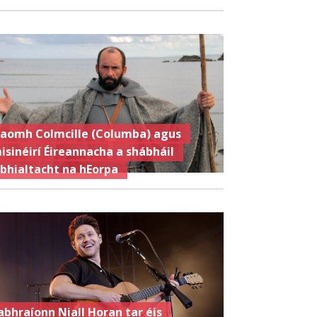
aomh Colmcille (Columba) agus
isinéirí Éireannacha a shábháil
ibhialtacht na hEorpa
abhraíonn Niall Horan tar éis