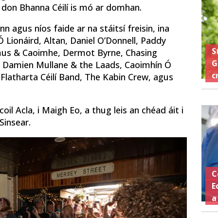
on Bhanna Céilí is mó ar domhan.
nn agus níos faide ar na stáitsí freisin, ina
Ó Lionáird, Altan, Daniel O’Donnell, Paddy
S
mus & Caoimhe, Dermot Byrne, Chasing
G
, Damien Mullane & the Laads, Caoimhín Ó
c
 Flatharta Céilí Band, The Kabin Crew, agus
il Acla, i Maigh Eo, a thug leis an chéad áit i
Sinsear.
C
E
a