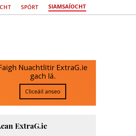
SIAMSAÍOCHT
CHT
SPÓRT
Faigh Nuachtlitir ExtraG.ie
gach lá.
Cliceáil anseo
Lean ExtraG.ie