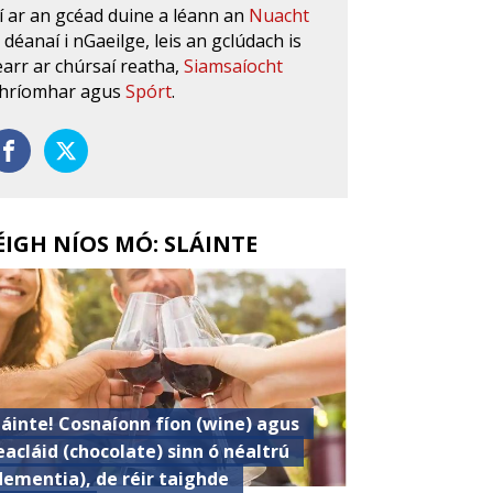
í ar an gcéad duine a léann an
Nuacht
s déanaí i nGaeilge, leis an gclúdach is
earr ar chúrsaí reatha,
Siamsaíocht
hríomhar agus
Spórt
.
ÉIGH NÍOS MÓ: SLÁINTE
láinte! Cosnaíonn fíon (wine) agus
eacláid (chocolate) sinn ó néaltrú
dementia), de réir taighde