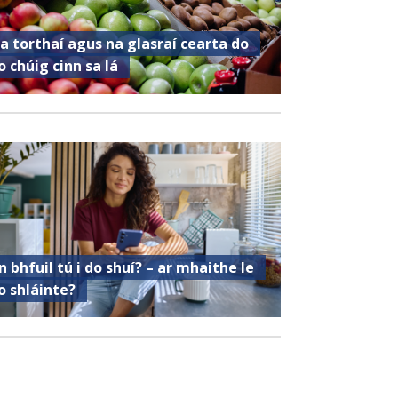
a torthaí agus na glasraí cearta do
o chúig cinn sa lá
n bhfuil tú i do shuí? – ar mhaithe le
o shláinte?