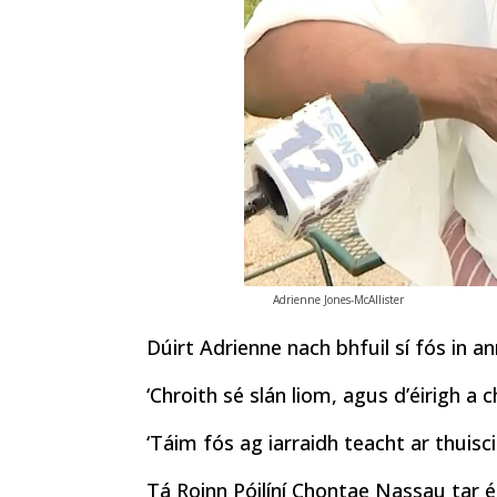
Adrienne Jones-McAllister
Dúirt Adrienne nach bhfuil sí fós in an
‘Chroith sé slán liom, agus d’éirigh a c
‘Táim fós ag iarraidh teacht ar thuisci
Tá Roinn Póilíní Chontae Nassau tar é