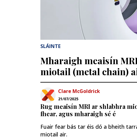
SLÁINTE
Mharaigh meaisín MRI 
miotail (metal chain) a
Clare McGoldrick
21/07/2025
Rug meaisín MRI ar shlabhra miot
fhear, agus mharaigh sé é
Fuair fear bás tar éis dó a bheith tar
miotail air.