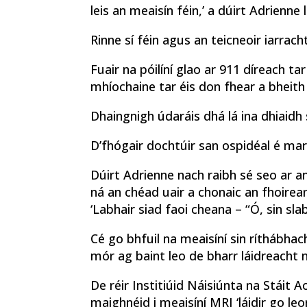
leis an meaisín féin,’ a dúirt Adrienne
Rinne sí féin agus an teicneoir iarrac
Fuair na póilíní glao ar 911 díreach tar 
mhíochaine tar éis don fhear a bheith
Dhaingnigh údaráis dhá lá ina dhiaidh 
D’fhógair dochtúir san ospidéal é mar
Dúirt Adrienne nach raibh sé seo ar a
ná an chéad uair a chonaic an fhoirean
‘Labhair siad faoi cheana – “Ó, sin sla
Cé go bhfuil na meaisíní sin ríthábhac
mór ag baint leo de bharr láidreacht
De réir Institiúid Náisiúnta na Stáit 
maighnéid i meaisíní MRI ‘láidir go le