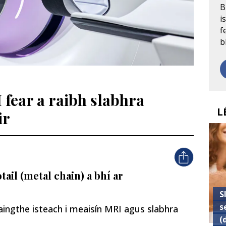
B
i
f
b
fear a raibh slabhra
L
ir
ail (metal chain) a bhí ar
S
s
raingthe isteach i meaisín MRI agus slabhra
(