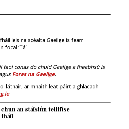
áil leis na scéalta Gaeilge is fearr
n focal ‘Tá’
il faoi conas do chuid Gaeilge a fheabhsú is
agus
Foras na Gaeilge
.
i láthair, ar mhaith leat páirt a ghlacadh.
g.ie
chun an stáisiún teilifíse
 fháil