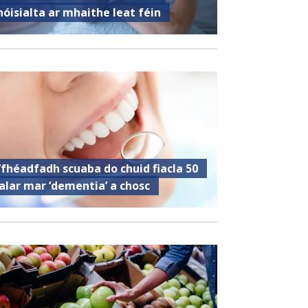
hóisialta ar mhaithe leat féin
’fhéadfadh scuaba do chuid fiacla 50
alar mar ‘dementia’ a chosc