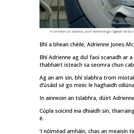
In ainneoin an tslabhra, dúirt Adrienne gur ligeadh dó dul 
Bhí a bhean chéile, Adrienne Jones-McAl
Bhí Adrienne ag dul faoi scanadh ar a gl
thabhairt isteach sa seomra chun cabhr
Ag an am sin, bhí slabhra trom miotai
d’úsáid sé go minic le haghaidh oiliún
In ainneoin an tslabhra, dúirt Adrien
Cúpla soicind ina dhiaidh sin, tharr
é.
‘I nóiméad amháin, chas an meaisín tim