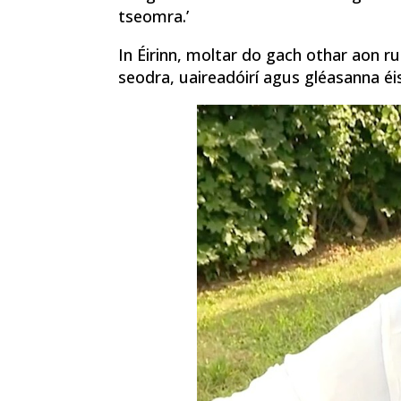
tseomra.’
In Éirinn, moltar do gach othar aon 
seodra, uaireadóirí agus gléasanna éi