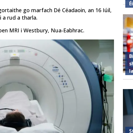
É
, gortaithe go marfach Dé Céadaoin, an 16 Iúil,
 a rud a tharla.
Open MRI i Westbury, Nua-Eabhrac.
B
s
l
S