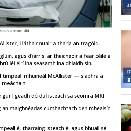
s
isteach sa seomra MRI
lister, i láthair nuair a tharla an tragóid.
úin, agus d’iarr sí ar theicneoir a fear céile a
ú léi éirí ina seasamh ina dhiaidh sin.
D
l timpeall mhuineál McAllister — slabhra a
g
a meáchain.
ne gur ligeadh dó dul isteach sa seomra MRI.
aing an maighnéadas cumhachtach den mheaisín
peall é, tharraing isteach é, agus bhuail sé