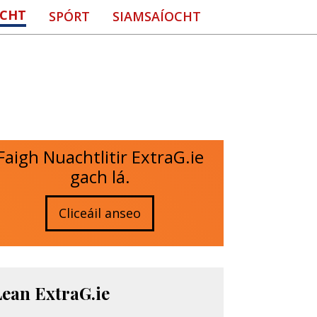
CHT
SPÓRT
SIAMSAÍOCHT
Faigh Nuachtlitir ExtraG.ie
gach lá.
Cliceáil anseo
Lean ExtraG.ie