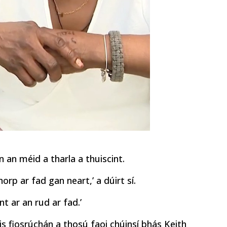
n an méid a tharla a thuiscint.
horp ar fad gan neart,’ a dúirt sí.
nt ar an rud ar fad.’
is fiosrúchán a thosú faoi chúinsí bhás Keith