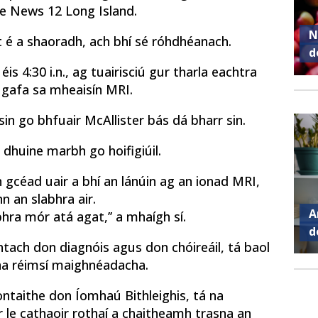
 le News 12 Long Island.
N
ht é a shaoradh, ach bhí sé róhdhéanach.
d
éis 4:30 i.n., ag tuairisciú gur tharla eachtra
 gafa sa mheaisín MRI.
sin go bhfuair McAllister bás dá bharr sin.
 dhuine marbh go hoifigiúil.
n gcéad uair a bhí an lánúin ag an ionad MRI,
n an slabhra air.
A
bhra mór atá agat,’’ a mhaígh sí.
d
htach don diagnóis agus don chóireáil, tá baol
 na réimsí maighnéadacha.
Aontaithe don Íomhaú Bithleighis, tá na
or le cathaoir rothaí a chaitheamh trasna an