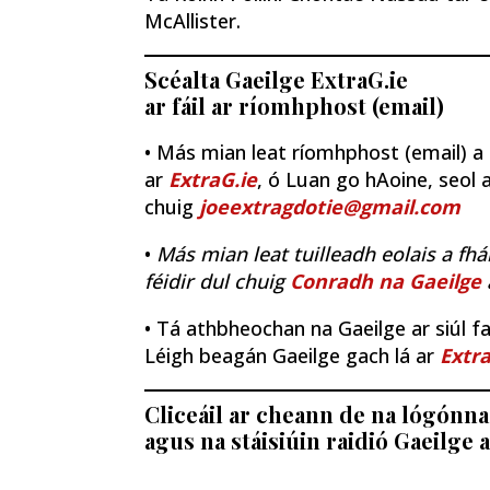
McAllister.
Scéalta Gaeilge ExtraG.ie
ar fáil ar ríomhphost (email)
• Más mian leat ríomhphost (email) a fh
ar
ExtraG.ie
, ó Luan go hAoine, seol a
chuig
joeextragdotie@gmail.com
•
Más mian leat tuilleadh eolais a fhá
féidir dul chuig
Conradh na Gaeilge
• Tá athbheochan na Gaeilge ar siúl fao
Léigh beagán Gaeilge gach lá ar
Extra
Cliceáil ar cheann de na lógónna 
agus na stáisiúin raidió Gaeilge a