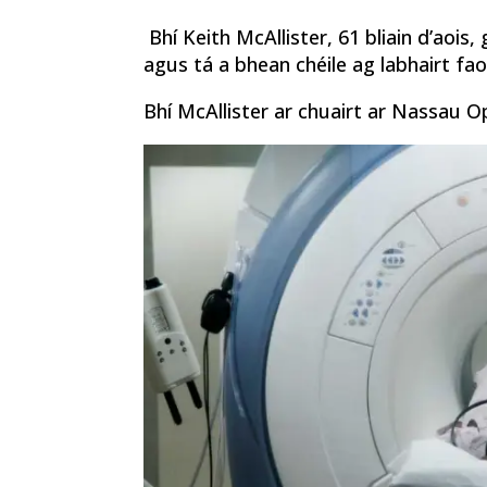
Bhí Keith McAllister, 61 bliain d’aois
agus tá a bhean chéile ag labhairt faoi
Bhí McAllister ar chuairt ar Nassau 