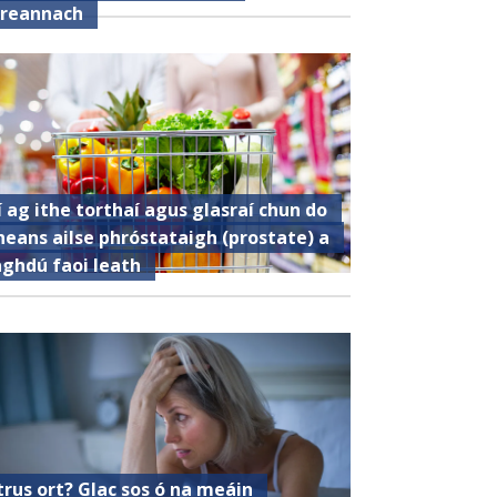
ireannach
í ag ithe torthaí agus glasraí chun do
heans ailse phróstataigh (prostate) a
aghdú faoi leath
trus ort? Glac sos ó na meáin