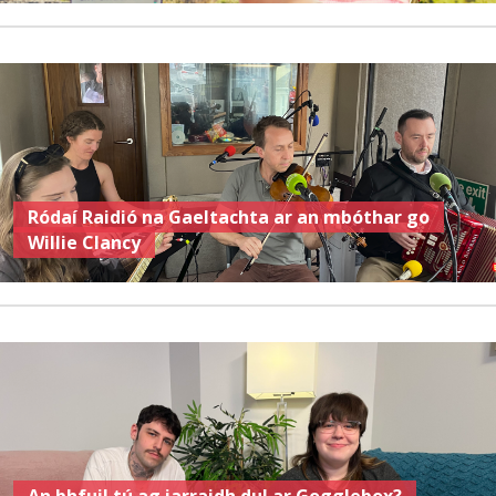
Ródaí Raidió na Gaeltachta ar an mbóthar go
Willie Clancy
An bhfuil tú ag iarraidh dul ar Gogglebox?