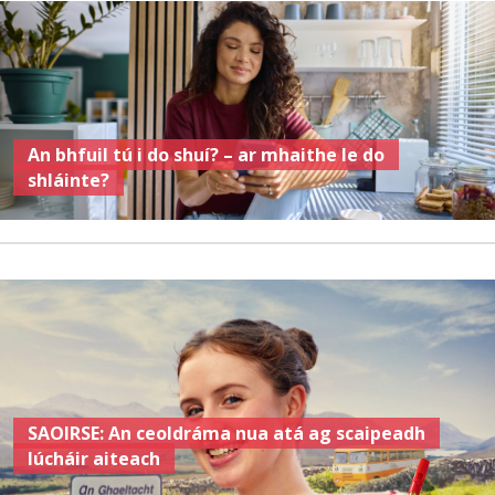
An bhfuil tú i do shuí? – ar mhaithe le do
shláinte?
SAOIRSE: An ceoldráma nua atá ag scaipeadh
lúcháir aiteach