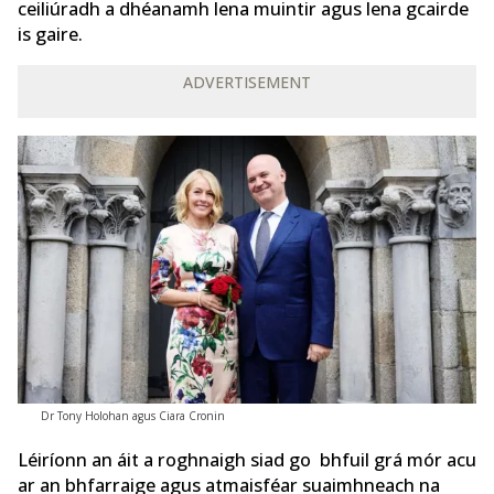
ceiliúradh a dhéanamh lena muintir agus lena gcairde
is gaire.
ADVERTISEMENT
Dr Tony Holohan agus Ciara Cronin
Léiríonn an áit a roghnaigh siad go bhfuil grá mór acu
ar an bhfarraige agus atmaisféar suaimhneach na