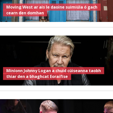
Moving West ar ais le daoine suimiúla ó gach
cearn den domhan
Míníonn Johnny Logan a chuid cúiseanna taobh
thiar den a bhaghcat Eoraifíse