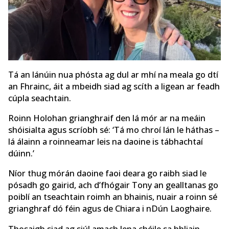
Tá an lánúin nua phósta ag dul ar mhí na meala go dtí
an Fhrainc, áit a mbeidh siad ag scíth a ligean ar feadh
cúpla seachtain.
Roinn Holohan grianghraif den lá mór ar na meáin
shóisialta agus scríobh sé: ‘Tá mo chroí lán le háthas –
lá álainn a roinneamar leis na daoine is tábhachtaí
dúinn.’
Níor thug mórán daoine faoi deara go raibh siad le
pósadh go gairid, ach d’fhógair Tony an gealltanas go
poiblí an tseachtain roimh an bhainis, nuair a roinn sé
grianghraf dó féin agus de Chiara i nDún Laoghaire.
Thosaigh siad ag siúl amach lena chéile sa bhliain