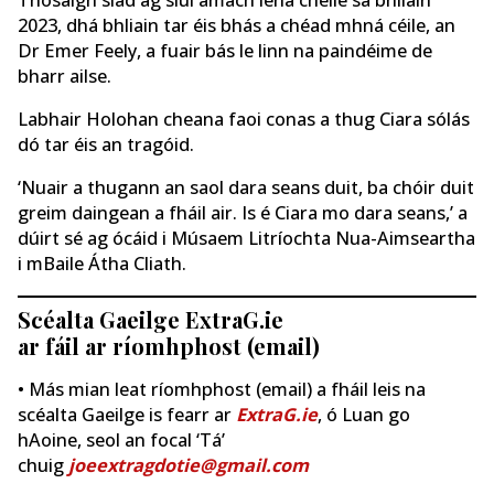
2023, dhá bhliain tar éis bhás a chéad mhná céile, an
Dr Emer Feely, a fuair bás le linn na paindéime de
bharr ailse.
Labhair Holohan cheana faoi conas a thug Ciara sólás
dó tar éis an tragóid.
‘Nuair a thugann an saol dara seans duit, ba chóir duit
greim daingean a fháil air. Is é Ciara mo dara seans,’ a
dúirt sé ag ócáid i Músaem Litríochta Nua-Aimseartha
i mBaile Átha Cliath.
Scéalta Gaeilge ExtraG.ie
ar fáil ar ríomhphost (email)
• Más mian leat ríomhphost (email) a fháil leis na
scéalta Gaeilge is fearr ar
ExtraG.ie
, ó Luan go
hAoine, seol an focal ‘Tá’
chuig
joeextragdotie@gmail.com