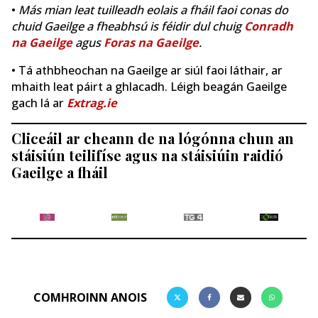
•
Más mian leat tuilleadh eolais a fháil faoi conas do
chuid Gaeilge a fheabhsú is féidir dul chuig
Conradh
na Gaeilge
agus
Foras na Gaeilge
.
• Tá athbheochan na Gaeilge ar siúl faoi láthair, ar
mhaith leat páirt a ghlacadh. Léigh beagán Gaeilge
gach lá ar
Extrag.ie
Cliceáil ar cheann de na lógónna chun an
stáisiún teilifíse agus na stáisiúin raidió
Gaeilge a fháil
COMHROINN ANOIS