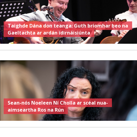
Taighde Dána don teanga: Guth bríomhar beo na
Gaeltachta ar ardán idirnáisiúnta
Sean-nós Noeleen Ní Cholla ar scéal nua-
aimseartha Ros na Rún