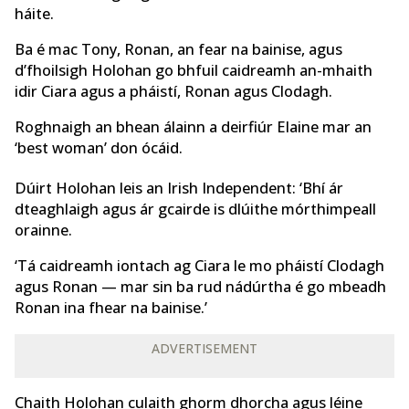
háite.
Ba é mac Tony, Ronan, an fear na bainise, agus
d’fhoilsigh Holohan go bhfuil caidreamh an-mhaith
idir Ciara agus a pháistí, Ronan agus Clodagh.
Roghnaigh an bhean álainn a deirfiúr Elaine mar an
‘best woman’ don ócáid.
Dúirt Holohan leis an Irish Independent: ‘Bhí ár
dteaghlaigh agus ár gcairde is dlúithe mórthimpeall
orainne.
‘Tá caidreamh iontach ag Ciara le mo pháistí Clodagh
agus Ronan — mar sin ba rud nádúrtha é go mbeadh
Ronan ina fhear na bainise.’
ADVERTISEMENT
Chaith Holohan culaith ghorm dhorcha agus léine