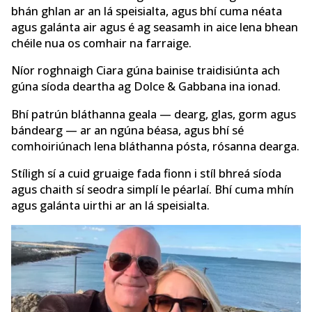
bhán ghlan ar an lá speisialta, agus bhí cuma néata
agus galánta air agus é ag seasamh in aice lena bhean
chéile nua os comhair na farraige.
Níor roghnaigh Ciara gúna bainise traidisiúnta ach
gúna síoda deartha ag Dolce & Gabbana ina ionad.
Bhí patrún bláthanna geala — dearg, glas, gorm agus
bándearg — ar an ngúna béasa, agus bhí sé
comhoiriúnach lena bláthanna pósta, rósanna dearga.
Stíligh sí a cuid gruaige fada fionn i stíl bhreá síoda
agus chaith sí seodra simplí le péarlaí. Bhí cuma mhín
agus galánta uirthi ar an lá speisialta.