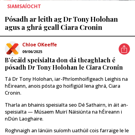
SIAMSAÍOCHT
Pósadh ar leith ag Dr Tony Holohan
agus a ghrá geall Ciara Cronin
Chloe OKeeffe
09/06/2025
B’ócáid ​​speisialta don dá theaghlach é
pósadh Dr Tony Holohan le Ciara Cronin
Tá Dr Tony Holohan, iar-Phríomhoifigeach Leighis na
hÉireann, anois pósta go hoifigiúil lena ghrá, Ciara
Cronin.
Tharla an bhainis speisialta seo Dé Sathairn, in áit an-
speisialta — Músaem Muirí Náisiúnta na hÉireann i
nDún Laoghaire.
Roghnaigh an lánúin suíomh uathúil cois farraige le le