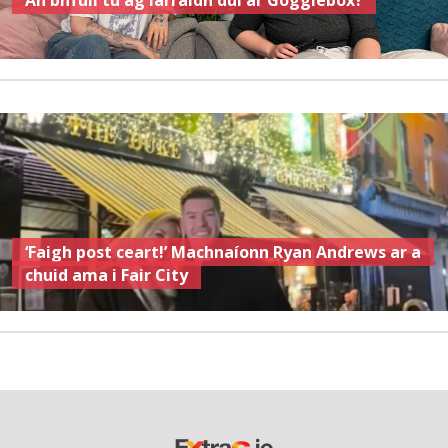
‘Faigh post ceart!’ Machnaíonn Ryan Andrews ar a
chuid ama i Fair City