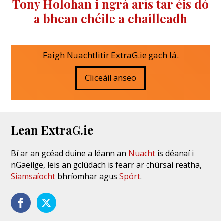
Tony Holohan i ngrá arís tar éis dó
a bhean chéile a chailleadh
Faigh Nuachtlitir ExtraG.ie gach lá.
Cliceáil anseo
Lean ExtraG.ie
Bí ar an gcéad duine a léann an
Nuacht
is déanaí i
nGaeilge, leis an gclúdach is fearr ar chúrsaí reatha,
Siamsaíocht
bhríomhar agus
Spórt
.