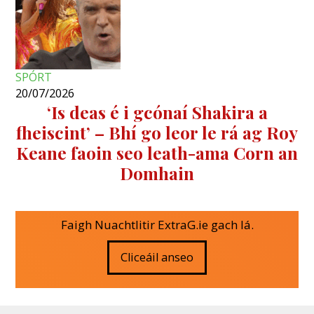
SPÓRT
20/07/2026
‘Is deas é i gcónaí Shakira a
fheiscint’ – Bhí go leor le rá ag Roy
Keane faoin seo leath-ama Corn an
Domhain
Faigh Nuachtlitir ExtraG.ie gach lá.
Cliceáil anseo