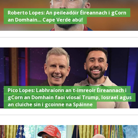
Roberto Lopes: An peileadóir Éireannach i gCorn
an Domhain… Cape Verde abú!
Pico Lopes: Labhraíonn an t-imreoir Éireannach i
gCorn an Domhain faoi víosaí Trump, Iosrael agus
an cluiche sin i gcoinne na Spáinne