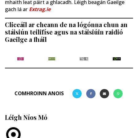
mhaith leat páirt a ghlacadh. Léigh beagán Gaeilge
gach lá ar
Extrag.ie
Cliceáil ar cheann de na lógónna chun an
stáisiún teilifíse agus na stáisiúin raidió
Gaeilge a fháil
COMHROINN ANOIS
Léigh Níos Mó