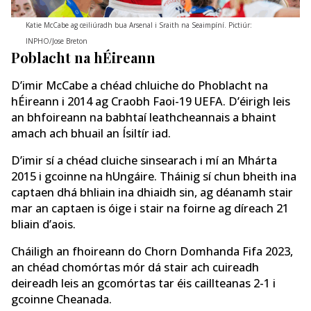
Katie McCabe ag ceiliúradh bua Arsenal i Sraith na Seaimpíní. Pictiúr:
INPHO/Jose Breton
Poblacht na hÉireann
D’imir McCabe a chéad chluiche do Phoblacht na
hÉireann i 2014 ag Craobh Faoi-19 UEFA. D’éirigh leis
an bhfoireann na babhtaí leathcheannais a bhaint
amach ach bhuail an Ísiltír iad.
D’imir sí a chéad cluiche sinsearach i mí an Mhárta
2015 i gcoinne na hUngáire. Tháinig sí chun bheith ina
captaen dhá bhliain ina dhiaidh sin, ag déanamh stair
mar an captaen is óige i stair na foirne ag díreach 21
bliain d’aois.
Cháiligh an fhoireann do Chorn Domhanda Fifa 2023,
an chéad chomórtas mór dá stair ach cuireadh
deireadh leis an gcomórtas tar éis caillteanas 2-1 i
gcoinne Cheanada.