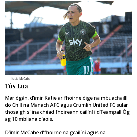
Katie McCabe
Tús Lua
Mar ógán, d’imir Katie ar fhoirne óige na mbuachaillí
do Chill na Manach AFC agus Crumlin United FC sular
thosaigh sí ina chéad fhoireann cailíní i dTeampall Óg
ag 10 mbliana d’aois.
D’imir McCabe d’fhoirne na gcailíní agus na