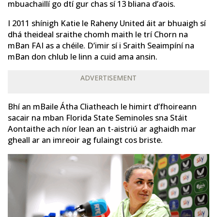
mbuachaillí go dtí gur chas sí 13 bliana d’aois.
I 2011 shínigh Katie le Raheny United áit ar bhuaigh sí
dhá theideal sraithe chomh maith le trí Chorn na
mBan FAI as a chéile. D’imir sí i Sraith Seaimpíní na
mBan don chlub le linn a cuid ama ansin.
ADVERTISEMENT
Bhí an mBaile Átha Cliatheach le himirt d’fhoireann
sacair na mban Florida State Seminoles sna Stáit
Aontaithe ach níor lean an t-aistriú ar aghaidh mar
gheall ar an imreoir ag fulaingt cos briste.