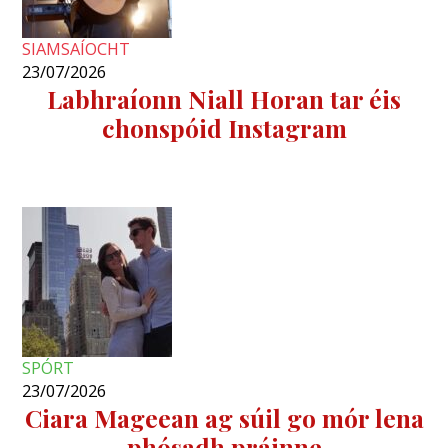
SIAMSAÍOCHT
23/07/2026
Labhraíonn Niall Horan tar éis
chonspóid Instagram
SPÓRT
23/07/2026
Ciara Mageean ag súil go mór lena
phósadh práinne