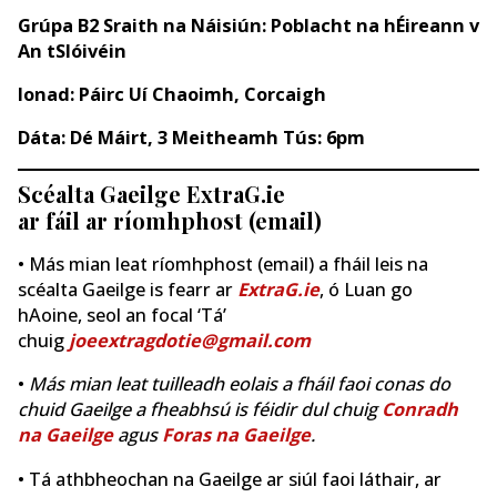
Grúpa B2 Sraith na Náisiún: Poblacht na hÉireann v
An tSlóivéin
Ionad: Páirc Uí Chaoimh, Corcaigh
Dáta: Dé Máirt, 3 Meitheamh Tús: 6pm
Scéalta Gaeilge ExtraG.ie
ar fáil ar ríomhphost (email)
• Más mian leat ríomhphost (email) a fháil leis na
scéalta Gaeilge is fearr ar
ExtraG.ie
, ó Luan go
hAoine, seol an focal ‘Tá’
chuig
joeextragdotie@gmail.com
•
Más mian leat tuilleadh eolais a fháil faoi conas do
chuid Gaeilge a fheabhsú is féidir dul chuig
Conradh
na Gaeilge
agus
Foras na Gaeilge
.
• Tá athbheochan na Gaeilge ar siúl faoi láthair, ar