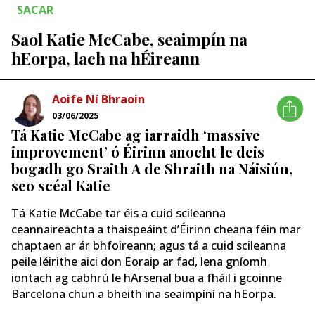
SACAR
Saol Katie McCabe, seaimpín na
hEorpa, lach na hÉireann
Aoife Ní Bhraoin
03/06/2025
Tá Katie McCabe ag iarraidh ‘massive
improvement’ ó Éirinn anocht le deis
bogadh go Sraith A de Shraith na Náisiún,
seo scéal Katie
Tá Katie McCabe tar éis a cuid scileanna
ceannaireachta a thaispeáint d’Éirinn cheana féin mar
chaptaen ar ár bhfoireann; agus tá a cuid scileanna
peile léirithe aici don Eoraip ar fad, lena gníomh
iontach ag cabhrú le hArsenal bua a fháil i gcoinne
Barcelona chun a bheith ina seaimpíní na hEorpa.