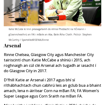
Katie McCabe le linn preasagallamh do mhná Phoblacht na hÉireann i
gCeanncheathrú an FAI i mBaile an Aba, Baile Átha Cliath. Pictiúr: Stephen
McCarthy / SportsfileARSENALRinne
Arsenal
Rinne Chelsea, Glasgow City agus Manchester City
tairiscintí chun Katie McCabe a shíniú i 2015, ach
roghnaigh an cúl clé Arsenal ach tugadh ar iasacht í
do Glasgow City in 2017.
D’fhill Katie ar Arsenal i 2017 agus bhí sí
ríthábhachtach chun cabhrú leis an gclub bua a bhaint
amach, lena n-áirítear Corn na mBan FA; FA Women’s
Super League agus Corn Sraith na mBan FA.