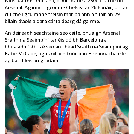
Níos luaithe i mbliana, d’imir Katie a 250ú cluiche do
Arsenal. Ag imirt i gcoinne Chelsea ar 26 Eanáir, bhí an
cluiche i gcuimhne freisin mar ba ann a fuair an 29
bliain d’aois a dara cárta dearg dá gairme.
An deireadh seachtaine seo caite, bhuaigh Arsenal
Sraith na Seaimpíní tar éis dóibh Barcelona a
bhualadh 1-0. Is é seo an chéad Sraith na Seaimpíní ag
Katie McCabe, agus níl ach triúr ban Éireannacha eile
ag baint leis an gradam.