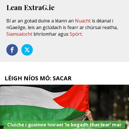
Lean ExtraG.ie
Bí ar an gcéad duine a léann an
Nuacht
is déanaí i
nGaeilge, leis an gclúdach is fearr ar chúrsaí reatha,
Siamsaíocht
bhríomhar agus
Spórt
.
LÉIGH NÍOS MÓ: SACAR
Cluiche i gcoinne Iosrael ‘le bogadh thar lear’ mar