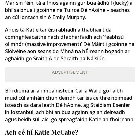
Mar sin féin, tá a fhios againn gur bua ádhúil (lucky) a
bhí sa bhua i gcoinne na Tuirce Dé hAoine – seachas
an cúl iontach sin ó Emily Murphy.
Anois tá Katie tar éis rabhadh a thabhairt dá
comhghleacaithe nach dtabharfaidh ach ‘feabhsú
ollmhór (massive improvement)’ Dé Máirt i gcoinne na
Slóivéine aon seans do Mhná na hÉireann bogadh ar
aghaidh go Sraith A de Shraith na Náisiún.
ADVERTISEMENT
Bhí díomá ar an mbainisteoir Carla Ward go raibh
muid cúl amháin chun deiridh tar éis ceithre nóiméad
isteach sa dara leath Dé hAoine, ag Staidiam Esenler
in Iostanbúl, ach bhí an bua againn ag an deireadh
agus beidh súil aici go spreagfaidh Katie an fhoireann.
Ach cé hí Katie McCabe?