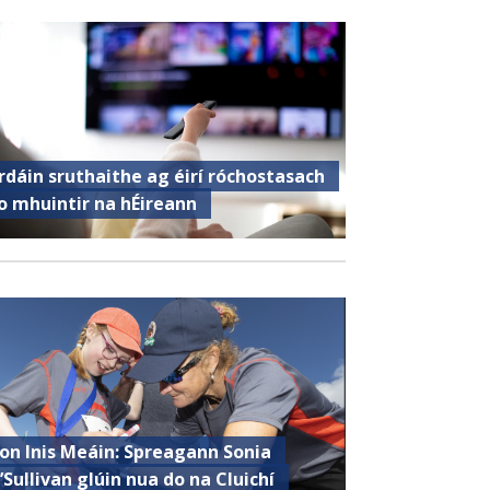
rdáin sruthaithe ag éirí róchostasach
o mhuintir na hÉireann
ron Inis Meáin: Spreagann Sonia
’Sullivan glúin nua do na Cluichí