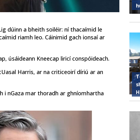
h
Lig dúinn a bheith soiléir: ní thacaímid le
aímid riamh leo. Cáinimid gach ionsaí ar
 rap, úsáideann Kneecap liricí conspóideach.
asal Harris, ar na criticeoirí díriú ar an
T
s
H
ach i nGaza mar thoradh ar ghníomhartha