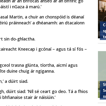
illeadh ar an bhfócas anseo ar an bhfíric go
páistí i nGaza á marú.’
asal Martin, a chuir an chonspóid is déanaí
iléiriú práinneach’ a dhéanamh: an dtacaíonn
C
s
t
t sin do-ghlactha.
htaireacht Kneecap i gcónaí – agus tá sí fós –
gceol trasna glúnta, tíortha, aicmí agus
lte duine chuig ár ngiganna.
’ a dúirt siad.
S
S
h, dúirt siad: ‘Níl sé ceart go deo. Tá a fhios
s
bhfianaise stair ár náisiúin.’