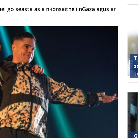
el go seasta as a n-ionsaithe i nGaza agus ar
T
s
t
G