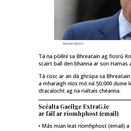
Micheál Martin
Tá na póilíní sa Bhreatain ag fiosrú Kn
scairt ball den bhanna ar son Hamas 
Tá cosc ​​ar an dá ghrúpa sa Bhreatain 
a mharaigh níos mó ná 50,000 duine le 
dtacaíocht ag na rialtais chéanna.
Scéalta Gaeilge ExtraG.ie
ar fáil ar ríomhphost (email)
• Más mian leat ríomhphost (email) a fh