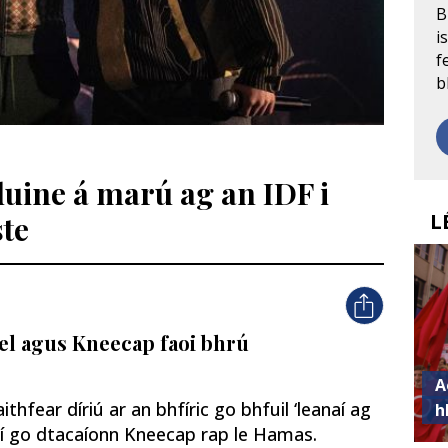
B
i
f
b
uine á marú ag an IDF i
L
ste
ael agus Kneecap faoi bhrú
A
hfear díriú ar an bhfíric go bhfuil ‘leanaí ag
h
intí go dtacaíonn Kneecap rap le Hamas.