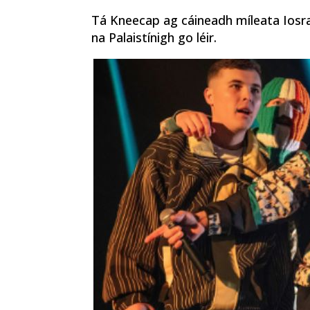
Tá Kneecap ag cáineadh míleata Iosra
na Palaistínigh go léir.