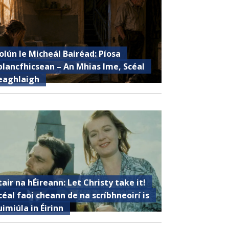
olún le Micheál Bairéad: Píosa
plancfhicsean – An Mhias Ime, Scéal
eaghlaigh
tair na hÉireann: Let Christy take it!
céal faoi cheann de na scríbhneoirí is
uimiúla in Éirinn