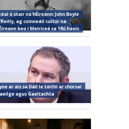
céal ó stair na hÉireann: John Boyle
’Reilly, ag coinneáil cultúr na
Éireann beo i Meiriceá sa 19ú haois
yne ar ais sa Dáil le taithí ar chúrsaí
aeilge agus Gaeltachta