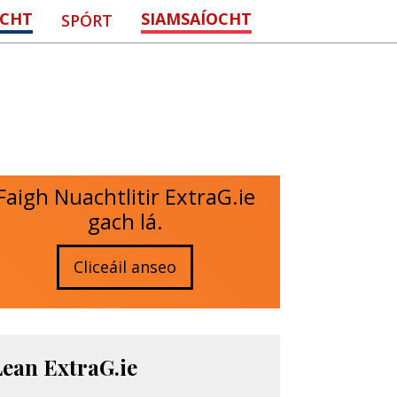
CHT
SIAMSAÍOCHT
SPÓRT
Faigh Nuachtlitir ExtraG.ie
gach lá.
Cliceáil anseo
Lean ExtraG.ie