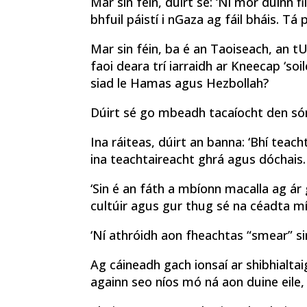
Mar sin féin, dúirt sé: ‘Ní mór dúinn f
bhfuil páistí i nGaza ag fáil bháis. Tá 
Mar sin féin, ba é an Taoiseach, an tU
faoi deara trí iarraidh ar Kneecap ‘so
siad le Hamas agus Hezbollah?
Dúirt sé go mbeadh tacaíocht den sór
Ina ráiteas, dúirt an banna: ‘Bhí teac
ina teachtaireacht ghrá agus dóchais.
‘Sin é an fáth a mbíonn macalla ag ár 
cultúir agus gur thug sé na céadta mí
‘Ní athróidh aon fheachtas “smear” sin,
Ag cáineadh gach ionsaí ar shibhialtaig
againn seo níos mó ná aon duine eile, i 