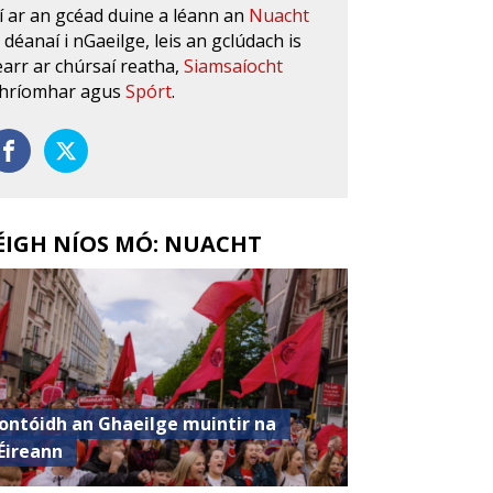
í ar an gcéad duine a léann an
Nuacht
s déanaí i nGaeilge, leis an gclúdach is
earr ar chúrsaí reatha,
Siamsaíocht
hríomhar agus
Spórt
.
ÉIGH NÍOS MÓ: NUACHT
ontóidh an Ghaeilge muintir na
Éireann