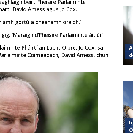
aghlaigh beirt Fheisire Parlaiminte
hart, David Amess agus Jo Cox.
nn riamh gortú a dhéanamh oraibh.’
ig: ‘Maraigh d’Fheisire Parlaiminte áitiúil’.
iminte Pháirtí an Lucht Oibre, Jo Cox, sa
A
 Parlaiminte Coimeádach, David Amess, chun
d
I
O