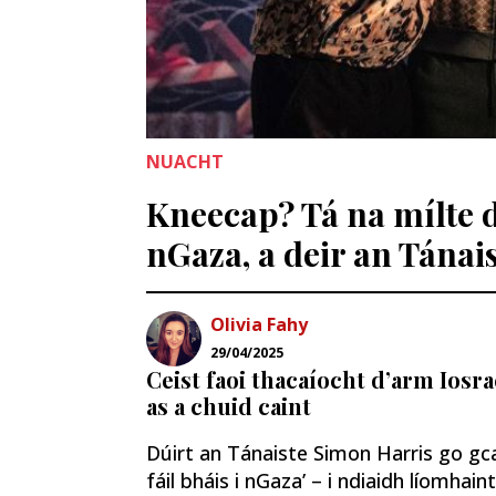
NUACHT
Kneecap? Tá na mílte d
nGaza, a deir an Tánai
Olivia Fahy
29/04/2025
Ceist faoi thacaíocht d’arm Iosr
as a chuid caint
Dúirt an Tánaiste Simon Harris go gcait
fáil bháis i nGaza’ – i ndiaidh líomha