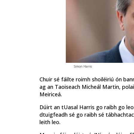
Simon Harris
Chuir sé fáilte roimh shoiléiriú ón ban
ag an Taoiseach Micheál Martin, polait
Meiriceá.
Dúirt an tUasal Harris go raibh go le
dtuigfeadh sé go raibh sé tábhachtach
leith leo.