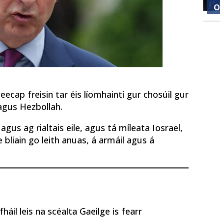
O
eecap freisin tar éis líomhaintí gur chosúil gur
agus Hezbollah.
agus ag rialtais eile, agus tá míleata Iosrael,
bliain go leith anuas, á armáil agus á
áil leis na scéalta Gaeilge is fearr