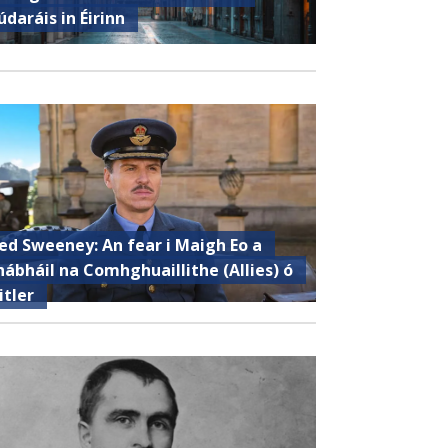
údaráis in Éirinn
ed Sweeney: An fear i Maigh Eo a
hábháil na Comhghuaillithe (Allies) ó
itler