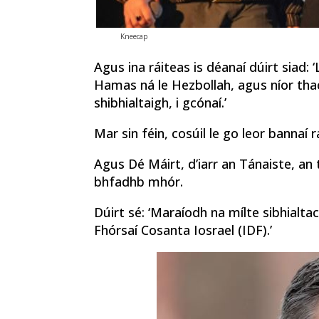
Kneecap
Agus ina ráiteas is déanaí dúirt siad: ‘
Hamas ná le Hezbollah, agus níor thac
shibhialtaigh, i gcónaí.’
Mar sin féin, cosúil le go leor bannaí
Agus Dé Máirt, d’iarr an Tánaiste, an tU
bhfadhb mhór.
Dúirt sé: ‘Maraíodh na mílte sibhialt
Fhórsaí Cosanta Iosrael (IDF).’