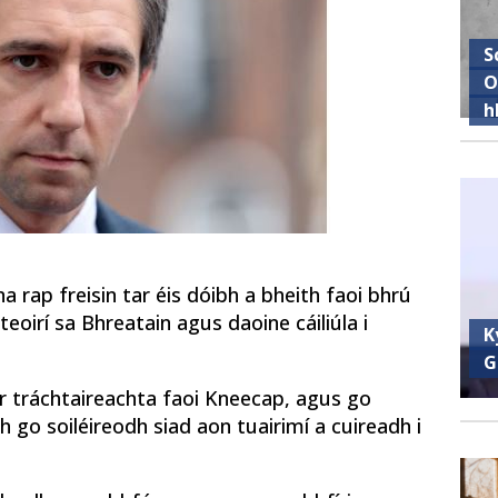
S
O
h
na rap freisin tar éis dóibh a bheith faoi bhrú
eoirí sa Bhreatain agus daoine cáiliúla i
K
G
or tráchtaireachta faoi Kneecap, agus go
 go soiléireodh siad aon tuairimí a cuireadh i