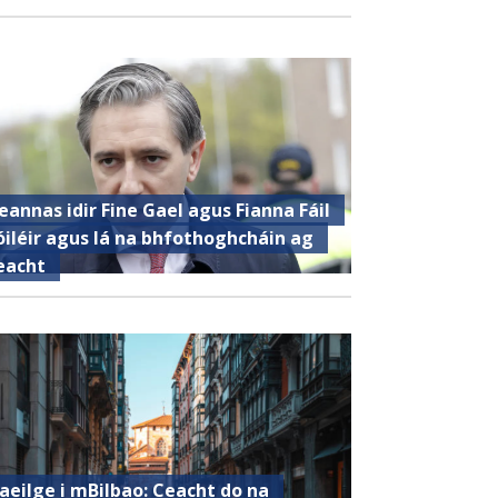
eannas idir Fine Gael agus Fianna Fáil
óiléir agus lá na bhfothoghcháin ag
eacht
aeilge i mBilbao: Ceacht do na