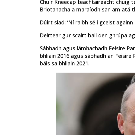
Chuir Kneecap teachtaireacht chuig te
Briotanacha a maraíodh san am atá t
Dúirt siad: ‘Ní raibh sé i gceist agai
Deirtear gur scairt ball den ghrúpa ag g
Sábhadh agus lámhachadh Feisire Parla
bhliain 2016 agus sábhadh an Feisire
báis sa bhliain 2021.