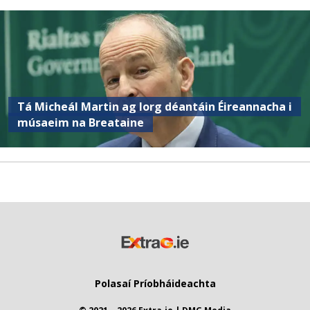
Tá Micheál Martin ag lorg déantáin Éireannacha i
músaeim na Breataine
Polasaí Príobháideachta