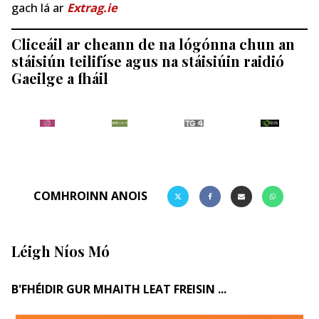
gach lá ar
Extrag.ie
Cliceáil ar cheann de na lógónna chun an
stáisiún teilifíse agus na stáisiúin raidió
Gaeilge a fháil
COMHROINN ANOIS
Léigh Níos Mó
B'FHÉIDIR GUR MHAITH LEAT FREISIN ...