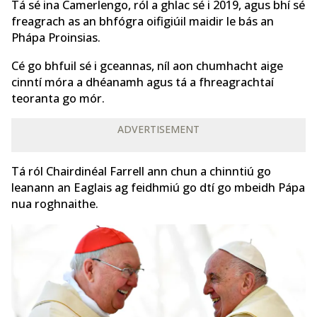
Tá sé ina Camerlengo, ról a ghlac sé i 2019, agus bhí sé
freagrach as an bhfógra oifigiúil maidir le bás an
Phápa Proinsias.
Cé go bhfuil sé i gceannas, níl aon chumhacht aige
cinntí móra a dhéanamh agus tá a fhreagrachtaí
teoranta go mór.
ADVERTISEMENT
Tá ról Chairdinéal Farrell ann chun a chinntiú go
leanann an Eaglais ag feidhmiú go dtí go mbeidh Pápa
nua roghnaithe.