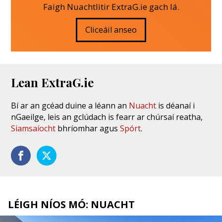
Faigh Nuachtlitir ExtraG.ie gach lá.
Cliceáil anseo
Lean ExtraG.ie
Bí ar an gcéad duine a léann an
Nuacht
is déanaí i
nGaeilge, leis an gclúdach is fearr ar chúrsaí reatha,
Siamsaíocht
bhríomhar agus
Spórt
.
LÉIGH NÍOS MÓ: NUACHT