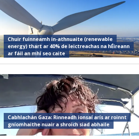
Chuir fuinneamh in-athnuaite (renewable
energy) thart ar 40% de leictreachas na hÉireann
ar fáil an mhí seo caite
Cabhlachán Gaza: Rinneadh ionsaí arís ar roinnt
gníomhaithe nuair a shroich siad abhaile