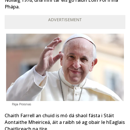
Nollaig 1978, dhá mhí tar éis go raibh Eoin Pól II ina
Phápa.
ADVERTISEMENT
Pápa Proisnias
Chaith Farrell an chuid is mó dá shaol fásta i Stáit
Aontaithe Mheiriceá, áit a raibh sé ag obair le hEaglais
Chaitliceach na tíre.