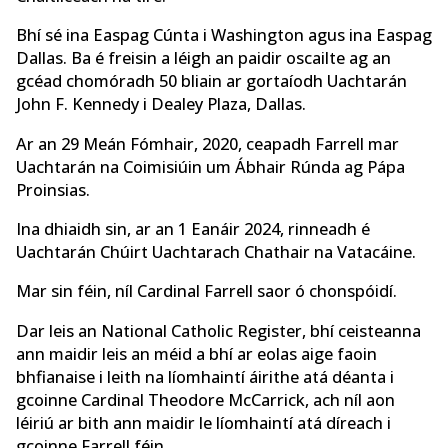
Bhí sé ina Easpag Cúnta i Washington agus ina Easpag
Dallas. Ba é freisin a léigh an paidir oscailte ag an
gcéad chomóradh 50 bliain ar gortaíodh Uachtarán
John F. Kennedy i Dealey Plaza, Dallas.
Ar an 29 Meán Fómhair, 2020, ceapadh Farrell mar
Uachtarán na Coimisiúin um Ábhair Rúnda ag Pápa
Proinsias.
Ina dhiaidh sin, ar an 1 Eanáir 2024, rinneadh é
Uachtarán Chúirt Uachtarach Chathair na Vatacáine.
Mar sin féin, níl Cardinal Farrell saor ó chonspóidí.
Dar leis an
National Catholic Register, bhí ceisteanna
ann maidir leis an méid a bhí ar eolas aige faoin
bhfianaise i leith na líomhaintí áirithe atá déanta i
gcoinne Cardinal Theodore McCarrick, ach níl aon
léiriú ar bith ann maidir le líomhaintí atá díreach i
gcoinne Farrell féin.