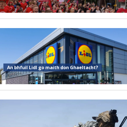
An bhfuil Lidl go maith don Ghaeltacht?