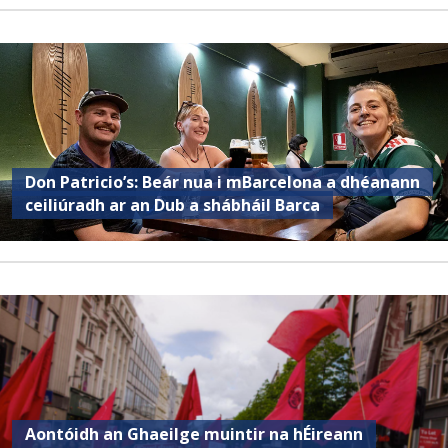
Don Patricio’s: Beár nua i mBarcelona a dhéanann
ceiliúradh ar an Dub a shábháil Barca
Aontóidh an Ghaeilge muintir na hÉireann