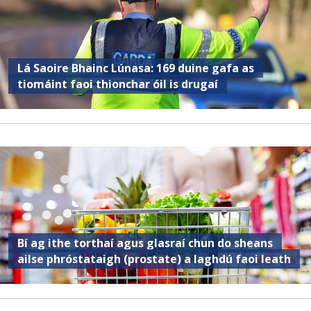
Lá Saoire Bhainc Lúnasa: 169 duine gafa as
tiomáint faoi thionchar óil is drugaí
Bí ag ithe torthaí agus glasraí chun do sheans
ailse phróstataigh (prostate) a laghdú faoi leath