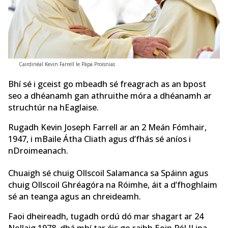
Cairdinéal Kevin Farrell le Pápa Proisnias
Bhí sé i gceist go mbeadh sé freagrach as an bpost
seo a dhéanamh gan athruithe móra a dhéanamh ar
struchtúr na hEaglaise.
Rugadh Kevin Joseph Farrell ar an 2 Meán Fómhair,
1947, i mBaile Átha Cliath agus d’fhás sé aníos i
nDroimeanach.
Chuaigh sé chuig Ollscoil Salamanca sa Spáinn agus
chuig Ollscoil Ghréagóra na Róimhe, áit a d’fhoghlaim
sé an teanga agus an chreideamh.
Faoi dheireadh, tugadh ordú dó mar shagart ar 24