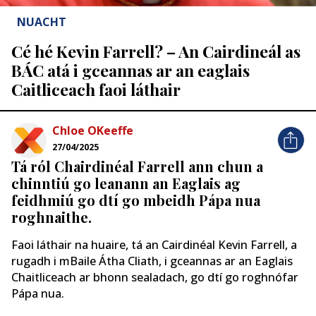
NUACHT
Cé hé Kevin Farrell? – An Cairdineál as
BÁC atá i gceannas ar an eaglais
Caitliceach faoi láthair
Chloe OKeeffe
27/04/2025
Tá ról Chairdinéal Farrell ann chun a
chinntiú go leanann an Eaglais ag
feidhmiú go dtí go mbeidh Pápa nua
roghnaithe.
Faoi láthair na huaire, tá an Cairdinéal Kevin Farrell, a
rugadh i mBaile Átha Cliath, i gceannas ar an Eaglais
Chaitliceach ar bhonn sealadach, go dtí go roghnófar
Pápa nua.