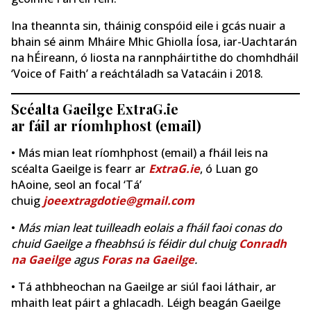
Ina theannta sin, tháinig conspóid eile i gcás nuair a
bhain sé ainm Mháire Mhic Ghiolla Íosa, iar-Uachtarán
na hÉireann, ó liosta na rannpháirtithe do chomhdháil
‘Voice of Faith’ a reáchtáladh sa Vatacáin i 2018.
Scéalta Gaeilge ExtraG.ie
ar fáil ar ríomhphost (email)
• Más mian leat ríomhphost (email) a fháil leis na
scéalta Gaeilge is fearr ar
ExtraG.ie
, ó Luan go
hAoine, seol an focal ‘Tá’
chuig
joeextragdotie@gmail.com
•
Más mian leat tuilleadh eolais a fháil faoi conas do
chuid Gaeilge a fheabhsú is féidir dul chuig
Conradh
na Gaeilge
agus
Foras na Gaeilge
.
• Tá athbheochan na Gaeilge ar siúl faoi láthair, ar
mhaith leat páirt a ghlacadh. Léigh beagán Gaeilge