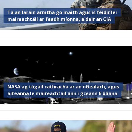
Tá an Iaráin armtha go maith agus is féidir léi
maireachtáil ar feadh míonna, a deir an CIA
NASA ag tógáil cathracha ar an nGealach, agus
áiteanna le maireachtáil ann i gceann 6 bliana