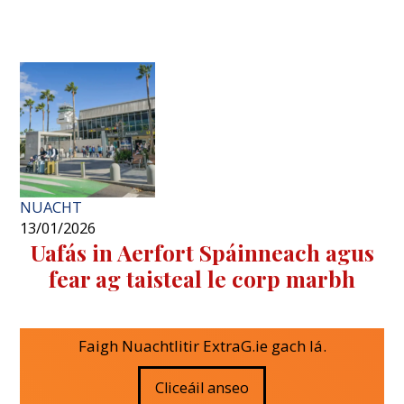
NUACHT
13/01/2026
Uafás in Aerfort Spáinneach agus
fear ag taisteal le corp marbh
Faigh Nuachtlitir ExtraG.ie gach lá.
Cliceáil anseo