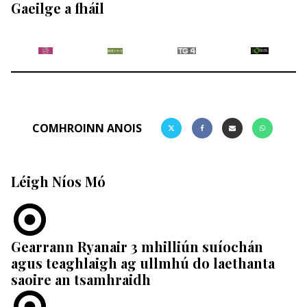
Gaeilge a fháil
COMHROINN ANOIS
Léigh Níos Mó
Gearrann Ryanair 3 mhilliún suíochán
agus teaghlaigh ag ullmhú do laethanta
saoire an tsamhraidh