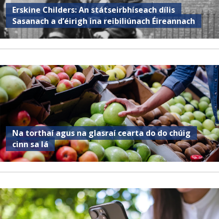
Erskine Childers: An státseirbhíseach dílis
Sasanach a d’éirigh ina reibiliúnach Éireannach
Na torthaí agus na glasraí cearta do do chúig
cinn sa lá