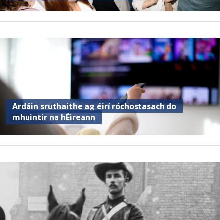
Ardáin sruthaithe ag éirí róchostasach do
mhuintir na hÉireann