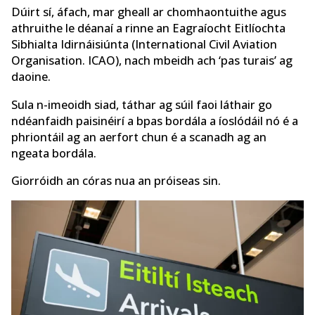
Dúirt sí, áfach, mar gheall ar chomhaontuithe agus
athruithe le déanaí a rinne an Eagraíocht Eitlíochta
Sibhialta Idirnáisiúnta (International Civil Aviation
Organisation. ICAO), nach mbeidh ach ‘pas turais’ ag
daoine.
Sula n-imeoidh siad, táthar ag súil faoi láthair go
ndéanfaidh paisinéirí a bpas bordála a íoslódáil nó é a
phriontáil ag an aerfort chun é a scanadh ag an
ngeata bordála.
Giorróidh an córas nua an próiseas sin.