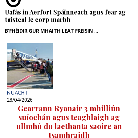
Uafás in Aerfort Spáinneach agus fear ag
taisteal le corp marbh
B'FHÉIDIR GUR MHAITH LEAT FREISIN ...
NUACHT
28/04/2026
Gearrann Ryanair 3 mhilliún
suíochán agus teaghlaigh ag
ullmhú do laethanta saoire an
tsamhraidh