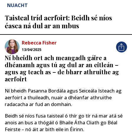
NUACHT
Taisteal tríd aerfoirt: Beidh sé níos
éasca ná dul ar an mbus
Rebecca Fisher
13/04/2025
Ní bheidh ort ach meangadh gáire a
dhéanamh agus tú ag dul ar an eitleán –
agus ag teach as – de bharr athruithe ag
aerfoirt
Ní bheidh Pasanna Bordála agus Seiceála Isteach ag
aerfoirt a thuileadh, nuair a dhéanfar athruithe
radacacha ar fud an domhain.
Beidh sé níos fusa taisteal ó thír go tír ná mar atá sé
anois an bus a thógáil ó Bhaile Átha Cliath go Béal
Feirste – nó áit ar bith eile in Éirinn.