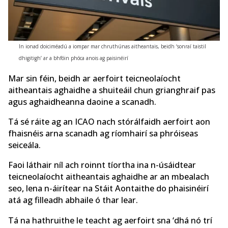
In ionad doiciméadú a iompar mar chruthúnas aitheantais, beidh ‘sonraí taistil
dhigitigh’ ar a bhfóin phóca anois ag paisinéirí
Mar sin féin, beidh ar aerfoirt teicneolaíocht
aitheantais aghaidhe a shuiteáil chun grianghraif pas
agus aghaidheanna daoine a scanadh.
Tá sé ráite ag an ICAO nach stórálfaidh aerfoirt aon
fhaisnéis arna scanadh ag ríomhairí sa phróiseas
seiceála.
Faoi láthair níl ach roinnt tíortha ina n-úsáidtear
teicneolaíocht aitheantais aghaidhe ar an mbealach
seo, lena n-áirítear na Stáit Aontaithe do phaisinéirí
atá ag filleadh abhaile ó thar lear.
Tá na hathruithe le teacht ag aerfoirt sna ‘dhá nó trí