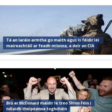
Tá an Iaráin armtha go maith agus is féidir léi
maireachtáil ar feadh míonna, a deir an CIA
Brú ar McDonald maidir le treo Shinn Féin i
ndiaidh theipeanna toghcháin