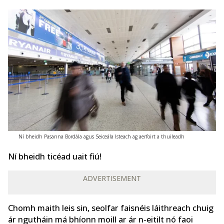
Ní bheidh Pasanna Bordála agus Seiceála Isteach ag aerfoirt a thuileadh
Ní bheidh ticéad uait fiú!
ADVERTISEMENT
Chomh maith leis sin, seolfar faisnéis láithreach chuig
ár ngutháin má bhíonn moill ar ár n-eitilt nó faoi