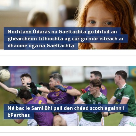
Nochtann Údarás na Gaeltachta go bhfuil an
ghéarchéim tithíochta ag cur go mór isteach ar
dhaoine óga na Gaeltachta
Ná bac le Sam! Bhí peil den chéad scoth againn i
bParthas