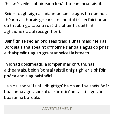
fhaisnéis eile a bhaineann lenár bpleananna taistil.
Beidh teaghlaigh a théann ar saoire agus fiú daoine a
théann ar thurais ghearra in ann dul trí aerfoirt ar an
dá thaobh go tapa trí úsáid a bhaint as aithint
aghaidhe (facial recognition).
Bainfidh sé seo an próiseas traidisiúnta maidir le Pas
Bordála a thaispeáint d’fhoirne slándála agus do phas
a thaispeáint ag an gcuntar seiceála isteach.
In ionad doiciméadú a iompar mar chruthúnas
aitheantais, beidh ‘sonraí taistil dhigitigh’ ar a bhfóin
phóca anois ag paisinéirí.
Leis na ‘sonraí taistil dhigitigh’ beidh an fhaisnéis ónár
bpasanna agus sonraí uile ár dticéad taistil agus ár
bpasanna bordála.
ADVERTISEMENT