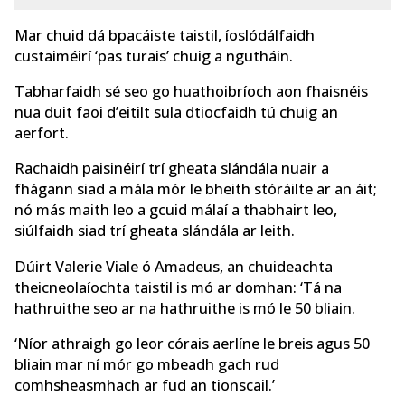
Mar chuid dá bpacáiste taistil, íoslódálfaidh
custaiméirí ‘pas turais’ chuig a ngutháin.
Tabharfaidh sé seo go huathoibríoch aon fhaisnéis
nua duit faoi d’eitilt sula dtiocfaidh tú chuig an
aerfort.
Rachaidh paisinéirí trí gheata slándála nuair a
fhágann siad a mála mór le bheith stóráilte ar an áit;
nó más maith leo a gcuid málaí a thabhairt leo,
siúlfaidh siad trí gheata slándála ar leith.
Dúirt Valerie Viale ó Amadeus, an chuideachta
theicneolaíochta taistil is mó ar domhan: ‘Tá na
hathruithe seo ar na hathruithe is mó le 50 bliain.
‘Níor athraigh go leor córais aerlíne le breis agus 50
bliain mar ní mór go mbeadh gach rud
comhsheasmhach ar fud an tionscail.’