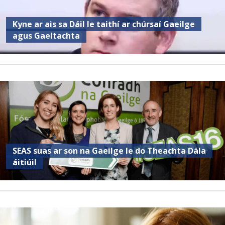
Kyne ar ais sa Dáil le taithí ar chúrsaí Gaeilge
agus Gaeltachta
SEAS suas ar son na Gaeilge le do Theachta Dála
áitiúil