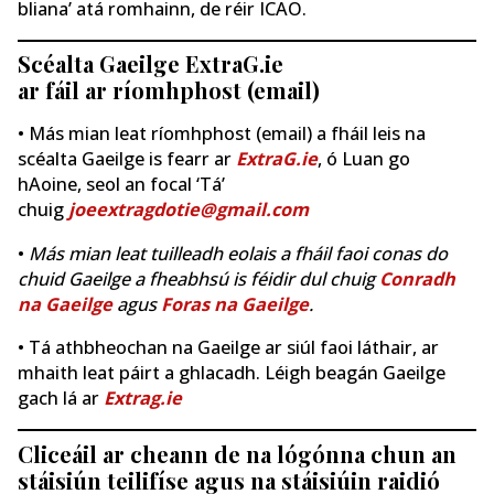
bliana’ atá romhainn, de réir ICAO.
Scéalta Gaeilge ExtraG.ie
ar fáil ar ríomhphost (email)
• Más mian leat ríomhphost (email) a fháil leis na
scéalta Gaeilge is fearr ar
ExtraG.ie
, ó Luan go
hAoine, seol an focal ‘Tá’
chuig
joeextragdotie@gmail.com
•
Más mian leat tuilleadh eolais a fháil faoi conas do
chuid Gaeilge a fheabhsú is féidir dul chuig
Conradh
na Gaeilge
agus
Foras na Gaeilge
.
• Tá athbheochan na Gaeilge ar siúl faoi láthair, ar
mhaith leat páirt a ghlacadh. Léigh beagán Gaeilge
gach lá ar
Extrag.ie
Cliceáil ar cheann de na lógónna chun an
stáisiún teilifíse agus na stáisiúin raidió