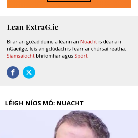
Lean ExtraG.ie
Bí ar an gcéad duine a léann an
Nuacht
is déanaí i
nGaeilge, leis an gclúdach is fearr ar chúrsaí reatha,
Siamsaíocht
bhríomhar agus
Spórt
.
LÉIGH NÍOS MÓ: NUACHT