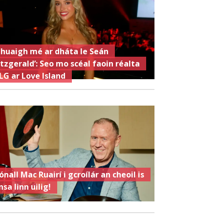
Chuaigh mé ar dháta le Seán
itzgerald’: Seo mo scéal faoin réalta
LG ar Love Island
ónall Mac Ruairí i gcroílár an cheoil is
nsa linn uilig!