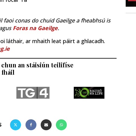
il faoi conas do chuid Gaeilge a fheabhsú is
agus
Foras na Gaeilge
.
i láthair, ar mhaith leat páirt a ghlacadh.
g.ie
chun an stáisiún teilifíse
 fháil
S