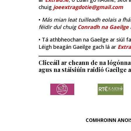
chuig
joeextragdotie@gmail.com
•
Más mian leat tuilleadh eolais a fhá
féidir dul chuig
Conradh na Gaeilge
• Tá athbheochan na Gaeilge ar siúl fao
Léigh beagán Gaeilge gach lá ar
Extra
Cliceáil ar cheann de na lógónna 
agus na stáisiúin raidió Gaeilge a
COMHROINN ANOI