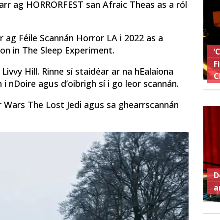
earr ag HORRORFEST san Afraic Theas as a ról
r ag Féile Scannán Horror LA i 2022 as a
n in The Sleep Experiment.
‘
F
 Livvy Hill. Rinne sí staidéar ar na hEalaíona
C
i nDoire agus d’oibrigh sí i go leor scannán.
ar Wars The Lost Jedi agus sa ghearrscannán
D
a