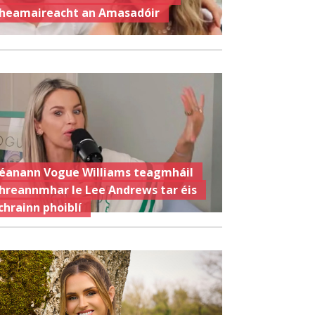
heamaireacht an Amasadóir
éanann Vogue Williams teagmháil
hreannmhar le Lee Andrews tar éis
chrainn phoiblí