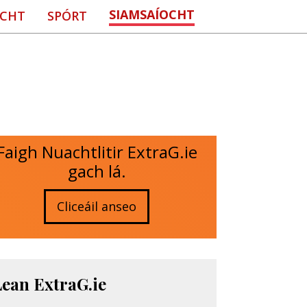
SIAMSAÍOCHT
CHT
SPÓRT
Faigh Nuachtlitir ExtraG.ie
gach lá.
Cliceáil anseo
Lean ExtraG.ie