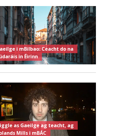
aeilge i mBilbao: Ceacht do na
údaráis in Éirinn
iggle as Gaeilge ag teacht, ag
olands Mills i mBÁC