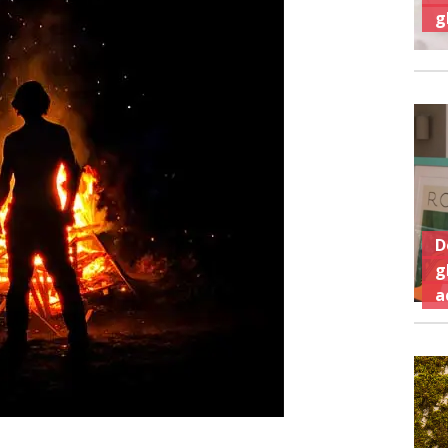
g
D
g
a