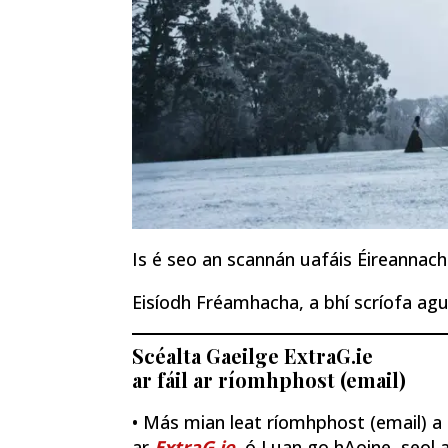
Is é seo an scannán uafáis Éireannach
Eisíodh Fréamhacha, a bhí scríofa agus
Scéalta Gaeilge ExtraG.ie
ar fáil ar ríomhphost (email)
• Más mian leat ríomhphost (email) a fh
ar
ExtraG.ie
, ó Luan go hAoine, seol a