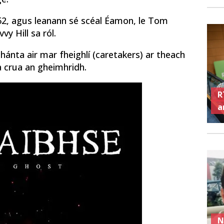
852, agus leanann sé scéal Éamon, le Tom
vy Hill sa ról.
hánta air mar fheighlí (caretakers) ar theach
a crua an gheimhridh.
R
ar
N