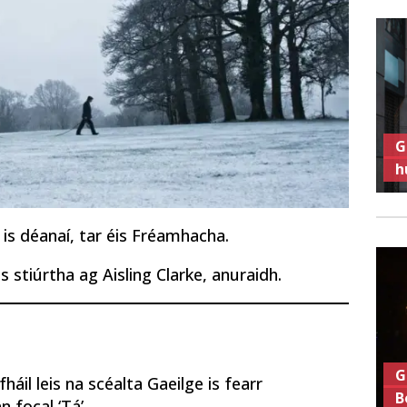
G
h
 is déanaí, tar éis Fréamhacha.
 stiúrtha ag Aisling Clarke, anuraidh.
G
áil leis na scéalta Gaeilge is fearr
B
n focal ‘Tá’