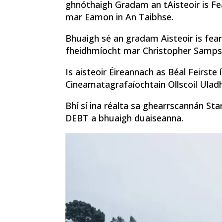
ghnóthaigh Gradam an tAisteoir is F
mar Eamon in An Taibhse.
Bhuaigh sé an gradam Aisteoir is fear
fheidhmíocht mar Christopher Sampso
Is aisteoir Éireannach as Béal Feirste í
Cineamatagrafaíochtain Ollscoil Uladh 
Bhí sí ina réalta sa ghearrscannán St
DEBT a bhuaigh duaiseanna.