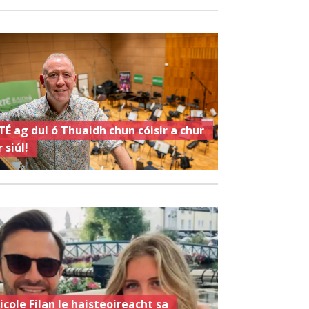
TÉ ag dul ó Thuaidh chun cóisir a chur
 siúl!
icole Filan le haisteoireacht sa