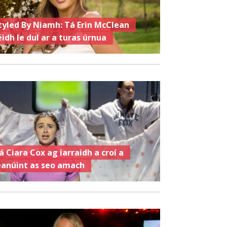
tyled By Niamh: Tá Erin McClean
éidh le dul ar a turas úrnua
á Ciara Cox ag iarraidh a croí a
eanúint as seo amach