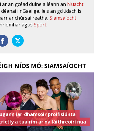
í ar an gcéad duine a léann an
Nuacht
s déanaí i nGaeilge, leis an gclúdach is
earr ar chúrsaí reatha,
Siamsaíocht
hríomhar agus
Spórt
.
ÉIGH NÍOS MÓ: SIAMSAÍOCHT
ugann iar-dhamsóir proifisiúnta
trictly a tuairim ar na láithreoirí nua