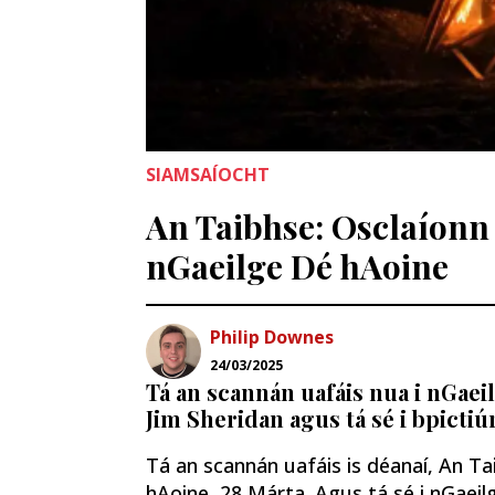
SIAMSAÍOCHT
An Taibhse: Osclaíonn 
nGaeilge Dé hAoine
Philip Downes
24/03/2025
Tá an scannán uafáis nua i nGaeil
Jim Sheridan agus tá sé i bpictiú
Tá an scannán uafáis is déanaí, An Tai
hAoine, 28 Márta. Agus tá sé i nGaeil