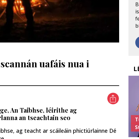
B
i
f
b
scannán uafáis nua i
L
ge, An Taibhse, léirithe ag
rlanna an tseachtain seo
T
S
bhse, ag teacht ar scáileáin phictiúrlainne Dé
ge.