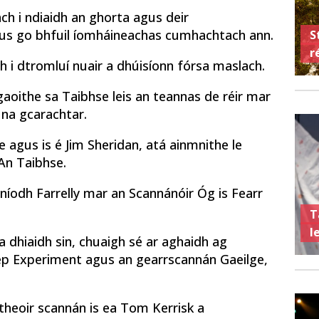
ach i ndiaidh an ghorta agus deir
agus go bhfuil íomháineachas cumhachtach ann.
S
r
h i dtromluí nuair a dhúisíonn fórsa maslach.
aoithe sa Taibhse leis an teannas de réir mar
 na gcarachtar.
e agus is é Jim Sheridan, atá ainmnithe le
 An Taibhse.
mníodh Farrelly mar an Scannánóir Óg is Fearr
T
l
ina dhiaidh sin, chuaigh sé ar aghaidh ag
ep Experiment agus an gearrscannán Gaeilge,
ritheoir scannán is ea Tom Kerrisk a