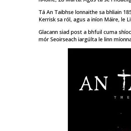
Tá An Taibhse lonnaithe sa bhliain 1
Kerrisk sa ról, agus a iníon Máire, le Liv
Glacann siad post a bhfuil cuma shíoc
mór Seoirseach iargúlta le linn míonn