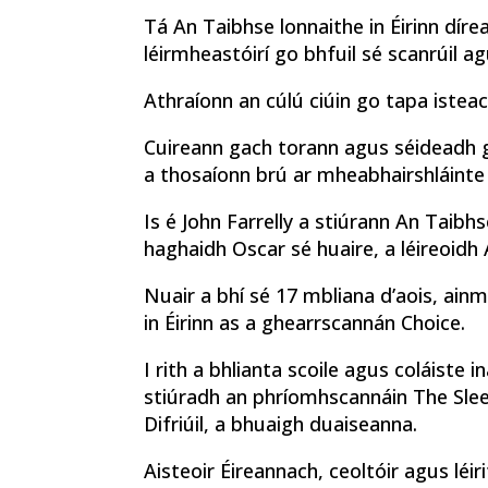
Tá An Taibhse lonnaithe in Éirinn díre
léirmheastóirí go bhfuil sé scanrúil 
Athraíonn an cúlú ciúin go tapa isteac
Cuireann gach torann agus séideadh g
a thosaíonn brú ar mheabhairshláinte
Is é John Farrelly a stiúrann An Taibhs
haghaidh Oscar sé huaire, a léireoidh
Nuair a bhí sé 17 mbliana d’aois, ain
in Éirinn as a ghearrscannán Choice.
I rith a bhlianta scoile agus coláiste 
stiúradh an phríomhscannáin The Sle
Difriúil, a bhuaigh duaiseanna.
Aisteoir Éireannach, ceoltóir agus léi