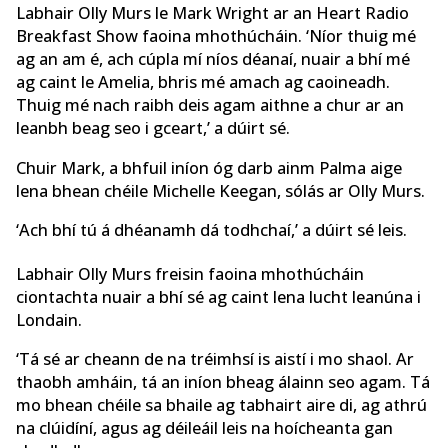
Labhair Olly Murs le Mark Wright ar an Heart Radio
Breakfast Show faoina mhothúcháin. ‘Níor thuig mé
ag an am é, ach cúpla mí níos déanaí, nuair a bhí mé
ag caint le Amelia, bhris mé amach ag caoineadh.
Thuig mé nach raibh deis agam aithne a chur ar an
leanbh beag seo i gceart,’ a dúirt sé.
Chuir Mark, a bhfuil iníon óg darb ainm Palma aige
lena bhean chéile Michelle Keegan, sólás ar Olly Murs.
‘Ach bhí tú á dhéanamh dá todhchaí,’ a dúirt sé leis.
Labhair Olly Murs freisin faoina mhothúcháin
ciontachta nuair a bhí sé ag caint lena lucht leanúna i
Londain.
‘Tá sé ar cheann de na tréimhsí is aistí i mo shaol. Ar
thaobh amháin, tá an iníon bheag álainn seo agam. Tá
mo bhean chéile sa bhaile ag tabhairt aire di, ag athrú
na clúidíní, agus ag déileáil leis na hoícheanta gan