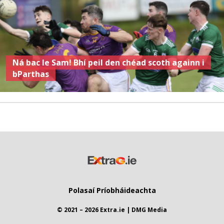
Ná bac le Sam! Bhí peil den chéad scoth againn i
bParthas
Polasaí Príobháideachta
© 2021 – 2026 Extra.ie | DMG Media