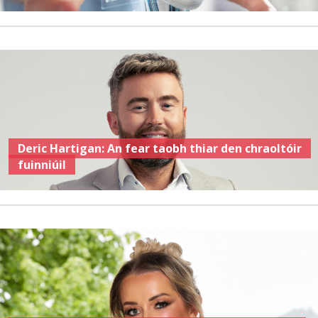
Deric Hartigan: An fear taobh thiar den chraoltóir
fuinniúil