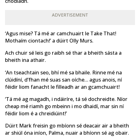
chodladh.
ADVERTISEMENT
‘Agus mise? Tá mé ar camchuairt le Take That!
Mothaím ciontach!’ a dúirt Olly Murs.
Ach chuir sé leis go raibh sé thar a bheith sásta a
bheith ina athair.
‘An tseachtain seo, bhí mé sa bhaile. Rinne mé na
clúidíní, d’fhan mé suas san oíche… agus anois, ní
féidir liom fanacht le filleadh ar an gcamchuairt!
‘Tá mé ag magadh, i ndáiríre, tá sé dochreidte. Níor
cheap mé riamh go mbeinn i mo dhaidí, mar sin ní
féidir liom é a chreidiúint!’
Dúirt Mark freisin go mbíonn sé deacair air a bheith
ar shiúl óna iníon, Palma, nuair a bhíonn sé ag obair.