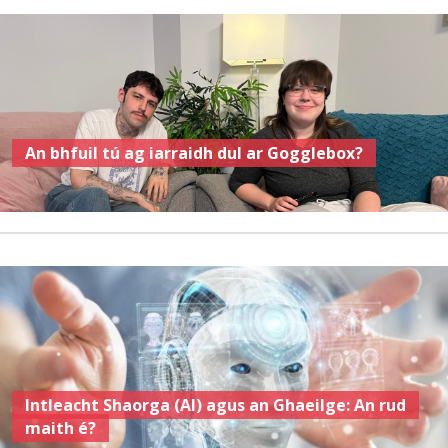
An bhfuil tú ag iarraidh dul ar Gogglebox?
Intleacht Shaorga (AI) agus an Ghaeilge: An rud
maith é?