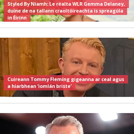
Styled By Niamh: Le réalta WLR Gemma Delaney,
duine de na tallann craoltóireachta is spreagúla
in Éirinn
Cuireann Tommy Fleming gigeanna ar ceal agus
a hiarbhean ‘iomlán briste’