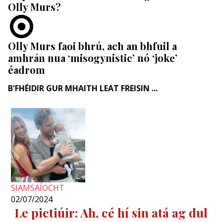
Olly Murs?
Olly Murs faoi bhrú, ach an bhfuil a
amhrán nua ‘misogynistic’ nó ‘joke’
éadrom
B'FHÉIDIR GUR MHAITH LEAT FREISIN ...
SIAMSAÍOCHT
02/07/2024
Le pictiúir: Ah, cé hí sin atá ag dul