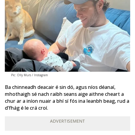
Pic: Olly Murs / Instagram
Ba chinneadh deacair é sin dó, agus níos déanaí,
mhothaigh sé nach raibh seans aige aithne cheart a
chur ar a iníon nuair a bhí sí fós ina leanbh beag, rud a
d’fhág é le crá croí.
ADVERTISEMENT