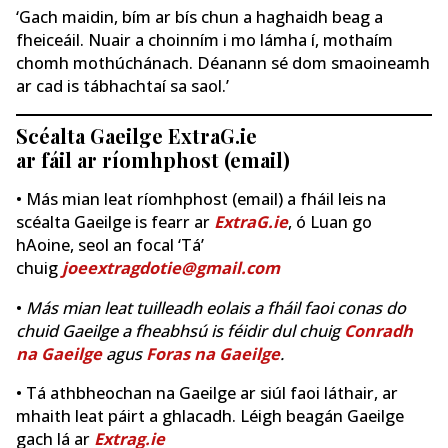
‘Gach maidin, bím ar bís chun a haghaidh beag a
fheiceáil. Nuair a choinním i mo lámha í, mothaím
chomh mothúchánach. Déanann sé dom smaoineamh
ar cad is tábhachtaí sa saol.’
Scéalta Gaeilge ExtraG.ie
ar fáil ar ríomhphost (email)
• Más mian leat ríomhphost (email) a fháil leis na
scéalta Gaeilge is fearr ar
ExtraG.ie
, ó Luan go
hAoine, seol an focal ‘Tá’
chuig
joeextragdotie@gmail.com
•
Más mian leat tuilleadh eolais a fháil faoi conas do
chuid Gaeilge a fheabhsú is féidir dul chuig
Conradh
na Gaeilge
agus
Foras na Gaeilge
.
• Tá athbheochan na Gaeilge ar siúl faoi láthair, ar
mhaith leat páirt a ghlacadh. Léigh beagán Gaeilge
gach lá ar
Extrag.ie