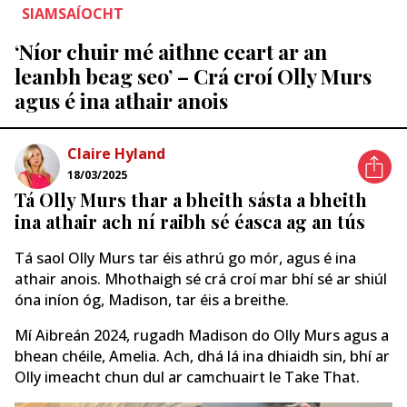
SIAMSAÍOCHT
‘Níor chuir mé aithne ceart ar an
leanbh beag seo’ – Crá croí Olly Murs
agus é ina athair anois
Claire Hyland
18/03/2025
Tá Olly Murs thar a bheith sásta a bheith
ina athair ach ní raibh sé éasca ag an tús
Tá saol Olly Murs tar éis athrú go mór, agus é ina
athair anois. Mhothaigh sé crá croí mar bhí sé ar shiúl
óna iníon óg, Madison, tar éis a breithe.
Mí Aibreán 2024, rugadh Madison do Olly Murs agus a
bhean chéile, Amelia. Ach, dhá lá ina dhiaidh sin, bhí ar
Olly imeacht chun dul ar camchuairt le Take That.