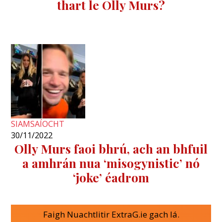
thart le Olly Murs?
SIAMSAÍOCHT
30/11/2022
Olly Murs faoi bhrú, ach an bhfuil
a amhrán nua ‘misogynistic’ nó
‘joke’ éadrom
Faigh Nuachtlitir ExtraG.ie gach lá.