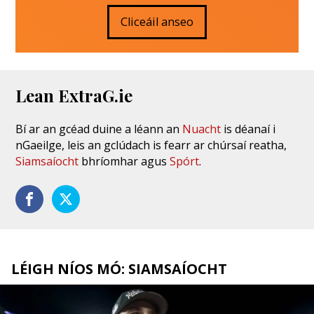
Cliceáil anseo
Lean ExtraG.ie
Bí ar an gcéad duine a léann an
Nuacht
is déanaí i
nGaeilge, leis an gclúdach is fearr ar chúrsaí reatha,
Siamsaíocht
bhríomhar agus
Spórt
.
LÉIGH NÍOS MÓ: SIAMSAÍOCHT