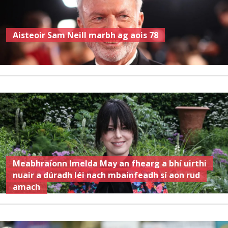
Aisteoir Sam Neill marbh ag aois 78
Meabhraíonn Imelda May an fhearg a bhí uirthi
nuair a dúradh léi nach mbainfeadh sí aon rud
amach