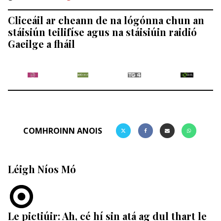
Cliceáil ar cheann de na lógónna chun an
stáisiún teilifíse agus na stáisiúin raidió
Gaeilge a fháil
COMHROINN ANOIS
Léigh Níos Mó
Le pictiúir: Ah, cé hí sin atá ag dul thart le