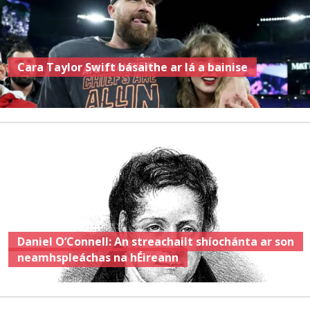
Cara Taylor Swift básaithe ar lá a bainise
Daniel O’Connell: An streachailt shíochánta ar son
neamhspleáchas na hÉireann