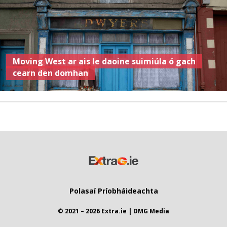
Moving West ar ais le daoine suimiúla ó gach
cearn den domhan
Polasaí Príobháideachta
© 2021 – 2026 Extra.ie | DMG Media