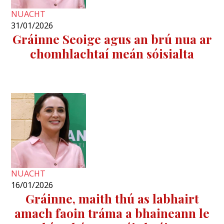
NUACHT
31/01/2026
Gráinne Seoige agus an brú nua ar
chomhlachtaí meán sóisialta
NUACHT
16/01/2026
Gráinne, maith thú as labhairt
amach faoin tráma a bhaineann le