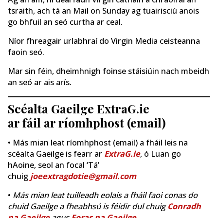
tsraith, ach tá an Mail on Sunday ag tuairisciú anois
go bhfuil an seó curtha ar ceal.
Níor fhreagair urlabhraí do Virgin Media ceisteanna
faoin seó.
Mar sin féin, dheimhnigh foinse stáisiúin nach mbeidh
an seó ar ais arís.
Scéalta Gaeilge ExtraG.ie
ar fáil ar ríomhphost (email)
• Más mian leat ríomhphost (email) a fháil leis na
scéalta Gaeilge is fearr ar
ExtraG.ie
, ó Luan go
hAoine, seol an focal ‘Tá’
chuig
joeextragdotie@gmail.com
•
Más mian leat tuilleadh eolais a fháil faoi conas do
chuid Gaeilge a fheabhsú is féidir dul chuig
Conradh
na Gaeilge
agus
Foras na Gaeilge
.