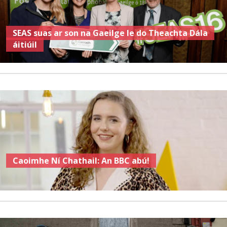
SEAS suas ar son na Gaeilge le do Theachta Dála
áitiúil
Caoimhe Ní Chathail: An BBC abú!