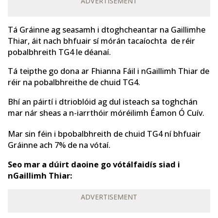
ADVERTISEMENT
Tá Gráinne ag seasamh i dtoghcheantar na Gaillimhe
Thiar, áit nach bhfuair sí mórán tacaíochta de réir
pobalbhreith TG4 le déanaí.
Tá teipthe go dona ar Fhianna Fáil i nGaillimh Thiar de
réir na pobalbhreithe de chuid TG4.
Bhí an páirtí i dtrioblóid ag dul isteach sa toghchán
mar nár sheas a n-iarrthóir móréilimh Éamon Ó Cuív.
Mar sin féin i bpobalbhreith de chuid TG4 ní bhfuair
Gráinne ach 7% de na vótaí.
Seo mar a dúirt daoine go vótálfaidís siad i
nGaillimh Thiar:
ADVERTISEMENT