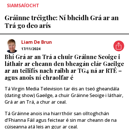
SIAMSAÍOCHT
Gráinne tréigthe: Ní bheidh Grá ar an
Trá go deo arís
Liam De Brun
17/11/2024
Bhí Grá ar an Trá a chuir Gráinne Seoige i
láthair ar cheann den bheagán clár Gaeilge
ar an teilifís nach raibh ar TG4 ná ar RTÉ –
agus anois ní chraolfar é
Tá Virgin Media Television tar éis an tseó gheandála
(dating show) Gaeilge, a chuir Gráinne Seoige i láthair,
Grá ar an Trá, a chur ar ceal.
Tá Gráinne anois ina hiarrthóir san olltoghchán
d’Fhianna Fáil agus feictear é sin mar cheann de na
cúiseanna atá leis an gcur ar ceal.