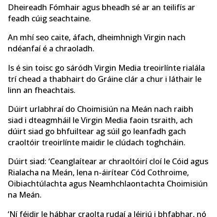
Dheireadh Fómhair agus bheadh sé ar an teilifís ar
feadh cúig seachtaine.
An mhí seo caite, áfach, dheimhnigh Virgin nach
ndéanfaí é a chraoladh.
Is é sin toisc go sáródh Virgin Media treoirlínte rialála
trí chead a thabhairt do Gráine clár a chur i láthair le
linn an fheachtais.
Dúirt urlabhraí do Choimisiún na Meán nach raibh
siad i dteagmháil le Virgin Media faoin tsraith, ach
dúirt siad go bhfuiltear ag súil go leanfadh gach
craoltóir treoirlínte maidir le clúdach toghcháin.
Dúirt siad: ‘Ceanglaítear ar chraoltóirí cloí le Cóid agus
Rialacha na Meán, lena n-áirítear Cód Cothroime,
Oibiachtúlachta agus Neamhchlaontachta Choimisiún
na Meán.
‘Ní féidir le hábhar craolta rudaí a léiriú i bhfabhar, nó