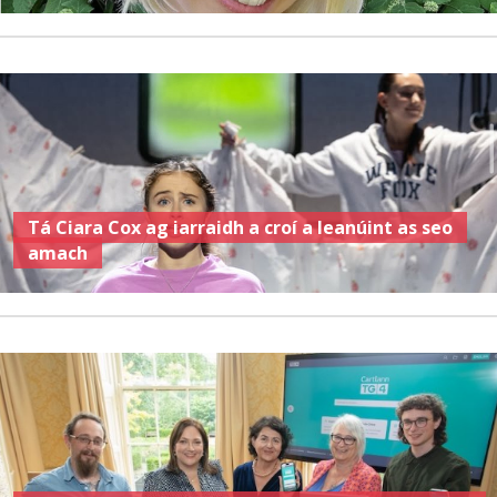
Tá Ciara Cox ag iarraidh a croí a leanúint as seo
amach