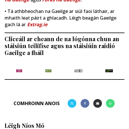
• Tá athbheochan na Gaeilge ar siúl faoi láthair, ar
mhaith leat páirt a ghlacadh. Léigh beagán Gaeilge
gach lá ar
Extrag.ie
Cliceáil ar cheann de na lógónna chun an
stáisiún teilifíse agus na stáisiúin raidió
Gaeilge a fháil
COMHROINN ANOIS
Léigh Níos Mó