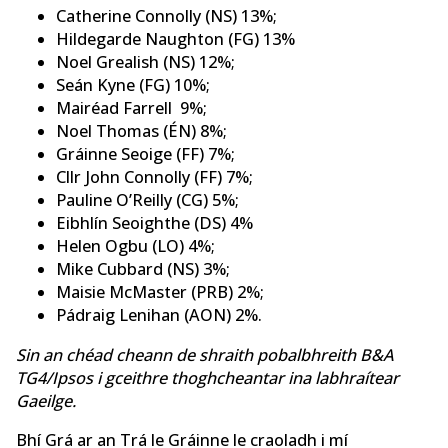
Catherine Connolly (NS) 13%;
Hildegarde Naughton (FG) 13%
Noel Grealish (NS) 12%;
Seán Kyne (FG) 10%;
Mairéad Farrell 9%;
Noel Thomas (ÉN) 8%;
Gráinne Seoige (FF) 7%;
Cllr John Connolly (FF) 7%;
Pauline O’Reilly (CG) 5%;
Eibhlín Seoighthe (DS) 4%
Helen Ogbu (LO) 4%;
Mike Cubbard (NS) 3%;
Maisie McMaster (PRB) 2%;
Pádraig Lenihan (AON) 2%.
Sin an chéad cheann de shraith pobalbhreith B&A
TG4/Ipsos i gceithre thoghcheantar ina labhraítear
Gaeilge.
Bhí Grá ar an Trá le Gráinne le craoladh i mí