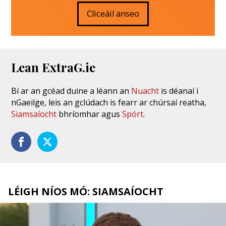
Cliceáil anseo
Lean ExtraG.ie
Bí ar an gcéad duine a léann an
Nuacht
is déanaí i
nGaeilge, leis an gclúdach is fearr ar chúrsaí reatha,
Siamsaíocht
bhríomhar agus
Spórt
.
LÉIGH NÍOS MÓ: SIAMSAÍOCHT