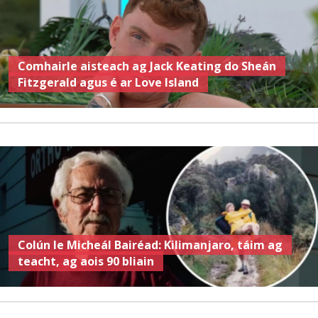
Comhairle aisteach ag Jack Keating do Sheán
Fitzgerald agus é ar Love Island
Colún le Micheál Bairéad: Kilimanjaro, táim ag
teacht, ag aois 90 bliain