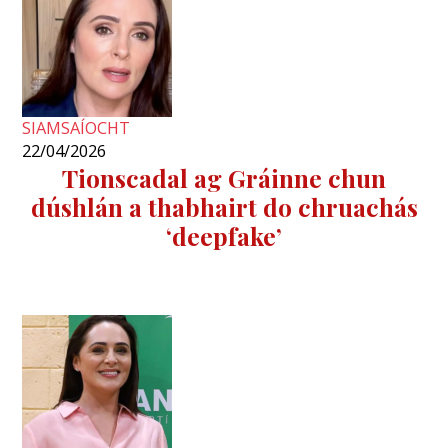
SIAMSAÍOCHT
22/04/2026
Tionscadal ag Gráinne chun
dúshlán a thabhairt do chruachás
‘deepfake’