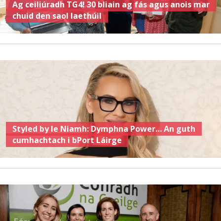
Ag ceiliúradh TG4! 30 bliain ag fás agus anois mar
chuid den saol laethúil
Styled by le Niamh: Dymphna Power… An guth
cumhachtach i bPort Láirge