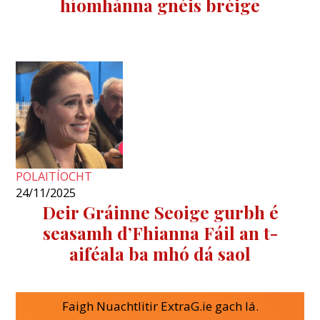
híomhánna gnéis bréige
POLAITÍOCHT
24/11/2025
Deir Gráinne Seoige gurbh é
seasamh d’Fhianna Fáil an t-
aiféala ba mhó dá saol
Faigh Nuachtlitir ExtraG.ie gach lá.