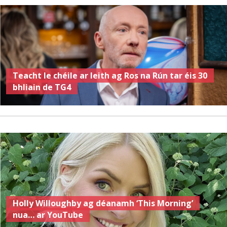
Teacht le chéile ar leith ag Ros na Rún tar éis 30
bhliain de TG4
Holly Willoughby ag déanamh ‘This Morning’
nua… ar YouTube