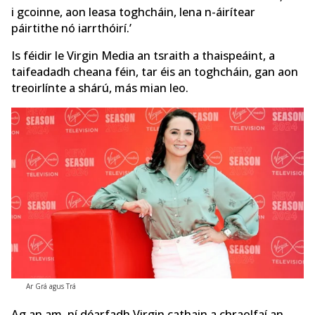
i gcoinne, aon leasa toghcháin, lena n-áirítear
páirtithe nó iarrthóirí.’
Is féidir le Virgin Media an tsraith a thaispeáint, a
taifeadadh cheana féin, tar éis an toghcháin, gan aon
treoirlínte a shárú, más mian leo.
Ar Grá agus Trá
Ag an am, ní déarfadh Virgin cathain a chraolfaí an