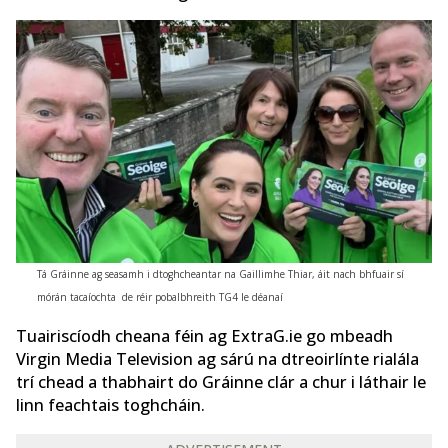
Tá Gráinne ag seasamh i dtoghcheantar na Gaillimhe Thiar, áit nach bhfuair sí
mórán tacaíochta de réir pobalbhreith TG4 le déanaí
Tuairiscíodh cheana féin ag ExtraG.ie go mbeadh
Virgin Media Television ag sárú na dtreoirlínte rialála
trí chead a thabhairt do Gráinne clár a chur i láthair le
linn feachtais toghcháin.