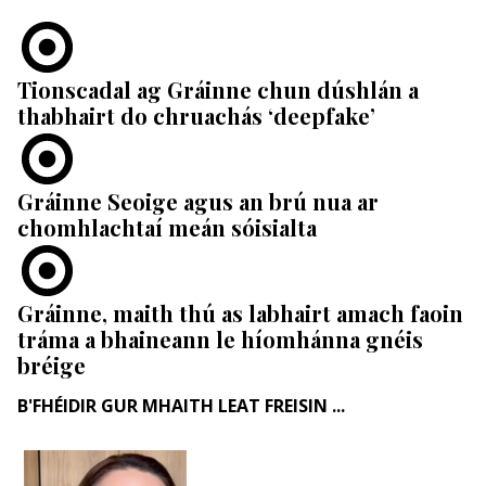
Tionscadal ag Gráinne chun dúshlán a
thabhairt do chruachás ‘deepfake’
Gráinne Seoige agus an brú nua ar
chomhlachtaí meán sóisialta
Gráinne, maith thú as labhairt amach faoin
tráma a bhaineann le híomhánna gnéis
bréige
B'FHÉIDIR GUR MHAITH LEAT FREISIN ...