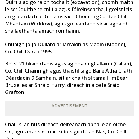
Dúirt siad go raibh tochailt (excavation), chomh maith
le scrúduithe teicniúla agus fóiréinseacha, i gceist leis
an gcuardach ar Ghráinseach Choinn i gContae Chill
Mhantáin (Wicklow), agus go leanfadh sé ar aghaidh
sna laethanta amach romhainn.
Chuaigh Jo Jo Dullard ar iarraidh as Maoin (Moone),
Co. Chill Dara i 1995.
Bhí sí 21 bliain d’aois agus ag obair i gCallainn (Callan),
Co. Chill Chainnigh agus thaistil sí go Baile Átha Cliath
Déardaoin 9 Samhain, áit ar chaith sí tamall i mBeár
Bruxelles ar Shráid Harry, díreach in aice le Sráid
Grafton.
ADVERTISEMENT
Chaill sí an bus díreach deireanach abhaile an oíche
sin, agus mar sin fuair sí bus go dtí an Nás, Co. Chill
Dara.