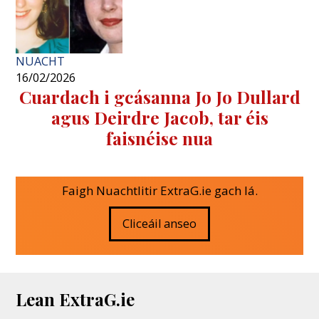
NUACHT
16/02/2026
Cuardach i gcásanna Jo Jo Dullard
agus Deirdre Jacob, tar éis
faisnéise nua
Faigh Nuachtlitir ExtraG.ie gach lá.
Cliceáil anseo
Lean ExtraG.ie