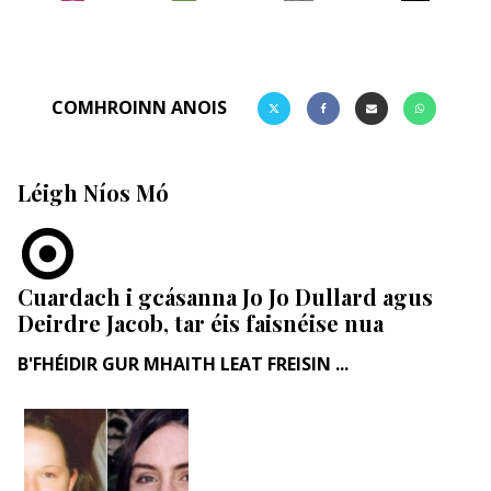
COMHROINN ANOIS
Léigh Níos Mó
Cuardach i gcásanna Jo Jo Dullard agus
Deirdre Jacob, tar éis faisnéise nua
B'FHÉIDIR GUR MHAITH LEAT FREISIN ...