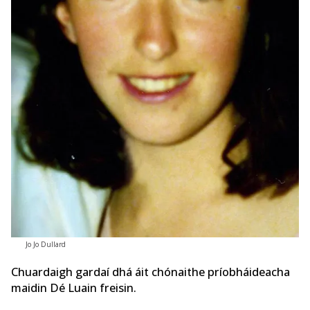
Jo Jo Dullard
Chuardaigh gardaí dhá áit chónaithe príobháideacha
maidin Dé Luain freisin.