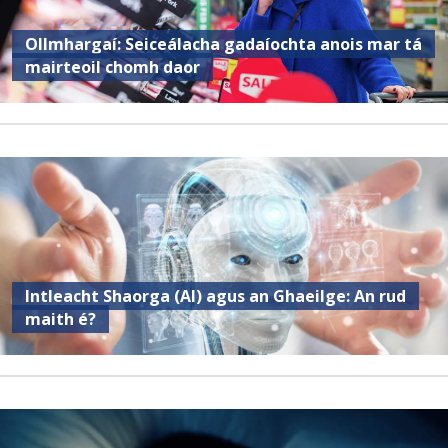
Ollmhargaí: Seiceálacha gadaíochta anois mar tá
mairteoil chomh daor
Intleacht Shaorga (AI) agus an Ghaeilge: An rud
maith é?