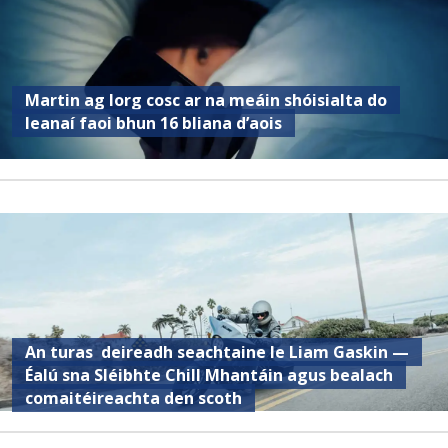
Martin ag lorg cosc ar na meáin shóisialta do
leanaí faoi bhun 16 bliana d’aois
An turas deireadh seachtaine le Liam Gaskin —
Éalú sna Sléibhte Chill Mhantáin agus bealach
comaitéireachta den scoth