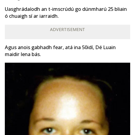
Uasghrádaíodh an t-imscrúdú go dúnmharú 25 bliain
ó chuaigh sí ar iarraidh.
ADVERTISEMENT
Agus anois gabhadh fear, atá ina 50idí, Dé Luain
maidir lena bás.