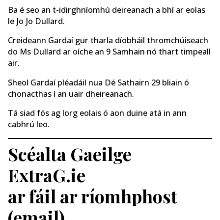
Ba é seo an t-idirghníomhú deireanach a bhí ar eolas
le Jo Jo Dullard.
Creideann Gardaí gur tharla díobháil thromchúiseach
do Ms Dullard ar oíche an 9 Samhain nó thart timpeall
air.
Sheol Gardaí pléadáil nua Dé Sathairn 29 bliain ó
chonacthas í an uair dheireanach.
Tá siad fós ag lorg eolais ó aon duine atá in ann
cabhrú leo.
Scéalta Gaeilge
ExtraG.ie
ar fáil ar ríomhphost
(email)