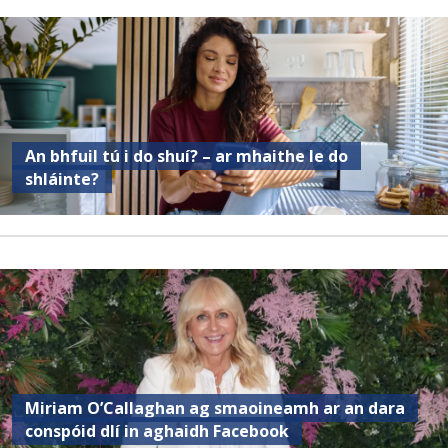
An bhfuil tú i do shuí? – ar mhaithe le do
shláinte?
Miriam O’Callaghan ag smaoineamh ar an dara
conspóid dlí in aghaidh Facebook