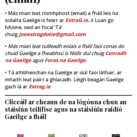
• Más mian leat ríomhphost (email) a fháil leis na
scéalta Gaeilge is fearr ar
ExtraG.ie
, ó Luan go
hAoine, seol an focal ‘Tá’
chuig
joeextragdotie@gmail.com
•
Más mian leat tuilleadh eolais a fháil faoi conas do
chuid Gaeilge a fheabhsú is féidir dul chuig
Conradh
na Gaeilge
agus
Foras na Gaeilge
.
• Tá athbheochan na Gaeilge ar siúl faoi láthair, ar
mhaith leat páirt a ghlacadh. Léigh beagán Gaeilge
gach lá ar
Extrag.ie
Cliceáil ar cheann de na lógónna chun an
stáisiún teilifíse agus na stáisiúin raidió
Gaeilge a fháil