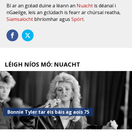
Bí ar an gcéad duine a léann an
Nuacht
is déanaí i
nGaeilge, leis an gclúdach is fearr ar chúrsaí reatha,
Siamsaíocht
bhríomhar agus
Spórt
.
LÉIGH NÍOS MÓ: NUACHT
Bonnie Tyler tar éis báis ag aois 75