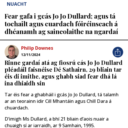
NUACHT
Fear gafa i gcás Jo Jo Dullard; agus tá
tochailt agus cuardach fóiréinseach á
dhéanamh ag saineolaithe na ngardaí
Philip Downes
12/11/2024
Rinne gardaí atá ag fiosrú cás Jo Jo Dullard
pléadáil faisnéise Dé Sathairn, 29 bliain tar
éis di imithe, agus ghabh siad fear dhá lá
ina dhiaidh sin
Tar éis fear a ghabháil i gcás Jo Jo Dullard, tá talamh
ar an teorainn idir Cill Mhantáin agus Chill Dara á
chuardach.
D’imigh Ms Dullard, a bhí 21 bliain d’aois nuair a
chuaigh sí ar iarraidh, ar 9 Samhain, 1995.