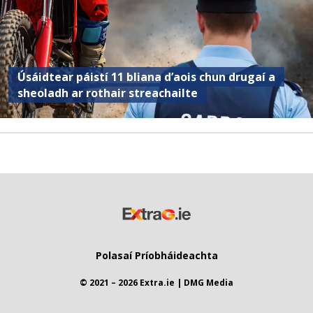
Úsáidtear páistí 11 bliana d’aois chun drugaí a
sheoladh ar rothair streachailte
Polasaí Príobháideachta
© 2021 – 2026 Extra.ie | DMG Media