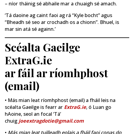
– níor tháinig sé abhaile mar a chuaigh sé amach.
‘Tá daoine ag caint faoi ag rá “Kyle bocht” agus
“Bheadh sé seo ar crochadh os a chionn”. Bhuel, is
mar sin atá sé againn.’
Scéalta Gaeilge
ExtraG.ie
ar fáil ar ríomhphost
(email)
• Más mian leat ríomhphost (email) a fháil leis na
scéalta Gaeilge is fearr ar
ExtraG.ie
, ó Luan go
hAoine, seol an focal ‘Tá’
chuig
joeextragdotie@gmail.com
•
Más mian leat tuilleadh eolais a fháil faoi conas do