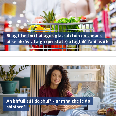
Bí ag ithe torthaí agus glasraí chun do sheans
ailse phróstataigh (prostate) a laghdú faoi leath
An bhfuil tú i do shuí? – ar mhaithe le do
shláinte?