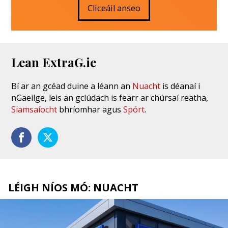
Cliceáil anseo
Lean ExtraG.ie
Bí ar an gcéad duine a léann an
Nuacht
is déanaí i
nGaeilge, leis an gclúdach is fearr ar chúrsaí reatha,
Siamsaíocht
bhríomhar agus
Spórt
.
LÉIGH NÍOS MÓ: NUACHT