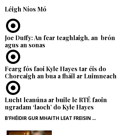
Léigh Níos Mó
Joe Duffy: An fear teaghlaigh, an brón
agus an sonas
Fearg fós faoi Kyle Hayes tar éis do
Chorcaigh an bua a fháil ar Luimneach
Lucht leanúna ar buile le RTÉ faoin
ngradam ‘laoch’ do Kyle Hayes
B'FHÉIDIR GUR MHAITH LEAT FREISIN ...