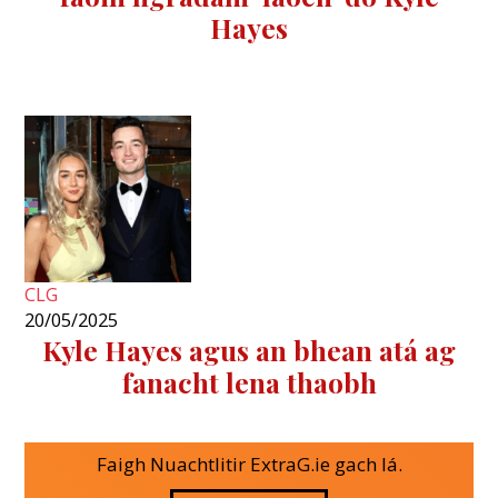
Hayes
CLG
20/05/2025
Kyle Hayes agus an bhean atá ag
fanacht lena thaobh
Faigh Nuachtlitir ExtraG.ie gach lá.