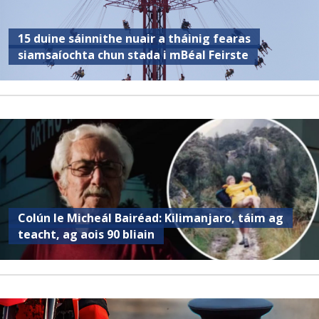
15 duine sáinnithe nuair a tháinig fearas
siamsaíochta chun stada i mBéal Feirste
Colún le Micheál Bairéad: Kilimanjaro, táim ag
teacht, ag aois 90 bliain