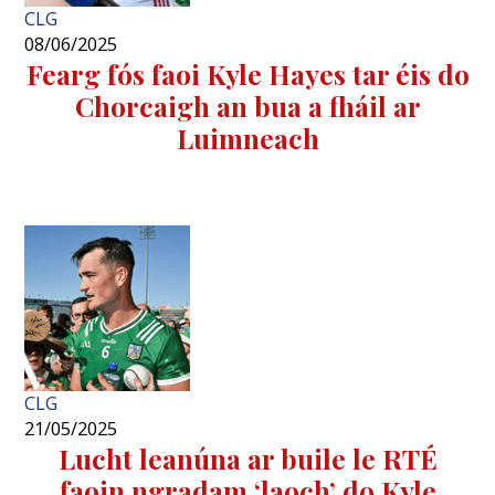
CLG
08/06/2025
Fearg fós faoi Kyle Hayes tar éis do
Chorcaigh an bua a fháil ar
Luimneach
CLG
21/05/2025
Lucht leanúna ar buile le RTÉ
faoin ngradam ‘laoch’ do Kyle