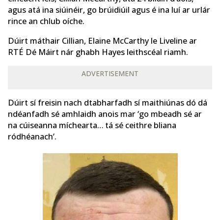
agus atá ina siúinéir, go brúidiúil agus é ina luí ar urlár
rince an chlub oíche.
Dúirt máthair Cillian, Elaine McCarthy le Liveline ar
RTÉ Dé Máirt nár ghabh Hayes leithscéal riamh.
ADVERTISEMENT
Dúirt sí freisin nach dtabharfadh sí maithiúnas dó dá
ndéanfadh sé amhlaidh anois mar ‘go mbeadh sé ar
na cúiseanna míchearta… tá sé ceithre bliana
ródhéanach’.