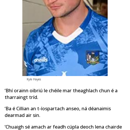
Kyle Hayes
‘Bhí orainn oibriú le chéile mar theaghlach chun é a
tharraingt tríd.
‘Ba é Cillian an t-íospartach anseo, ná déanaimis
dearmad air sin.
‘Chuaigh sé amach ar feadh cúpla deoch lena chairde