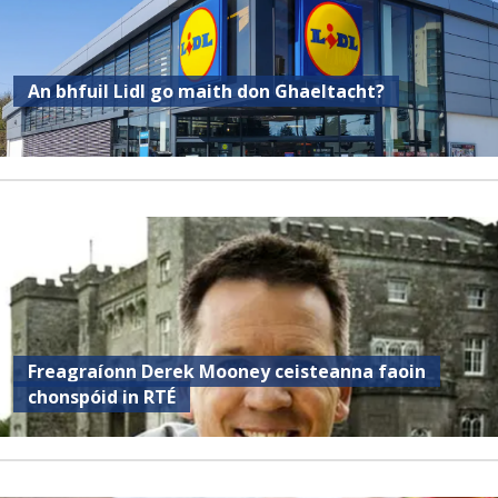
An bhfuil Lidl go maith don Ghaeltacht?
Freagraíonn Derek Mooney ceisteanna faoin
chonspóid in RTÉ