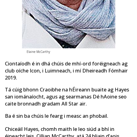
Elaine McCarthy
Ciontaíodh é in dhá chúis de mhí-ord foréigneach ag
club oíche Icon, i Luimneach, i mí Dheireadh Fómhair
2019.
Tá cúig bhonn Craoibhe na hÉireann buaite ag Hayes
san iománaíocht, agus ag searmanas Dé hAoine seo
caite bronnadh gradam All Star air.
Ba é sin ba chúis le fearg i measc an phobail.
Chiceáil Hayes, chomh maith le leo siúd a bhí in
éineacht leis, Cillian McCarthy, atá 24 bliain d’aois,