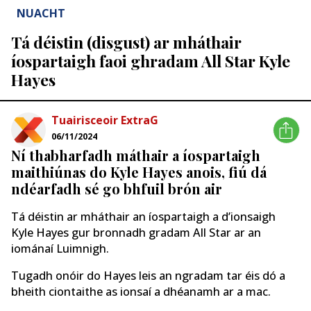
NUACHT
Tá déistin (disgust) ar mháthair
íospartaigh faoi ghradam All Star Kyle
Hayes
Tuairisceoir ExtraG
06/11/2024
Ní thabharfadh máthair a íospartaigh
maithiúnas do Kyle Hayes anois, fiú dá
ndéarfadh sé go bhfuil brón air
Tá déistin ar mháthair an íospartaigh a d’ionsaigh
Kyle Hayes gur bronnadh gradam All Star ar an
iománaí Luimnigh.
Tugadh onóir do Hayes leis an ngradam tar éis dó a
bheith ciontaithe as ionsaí a dhéanamh ar a mac.