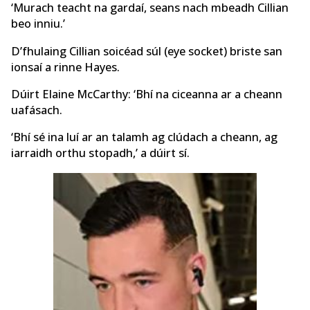
‘Murach teacht na gardaí, seans nach mbeadh Cillian
beo inniu.’
D’fhulaing Cillian soicéad súl (eye socket) briste san
ionsaí a rinne Hayes.
Dúirt Elaine McCarthy: ‘Bhí na ciceanna ar a cheann
uafásach.
‘Bhí sé ina luí ar an talamh ag clúdach a cheann, ag
iarraidh orthu stopadh,’ a dúirt sí.