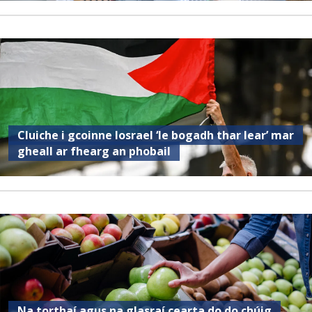
Cluiche i gcoinne Iosrael ‘le bogadh thar lear’ mar
gheall ar fhearg an phobail
Na torthaí agus na glasraí cearta do do chúig