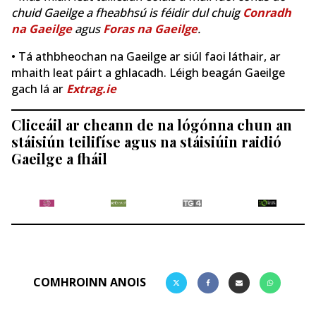
chuid Gaeilge a fheabhsú is féidir dul chuig
Conradh
na Gaeilge
agus
Foras na Gaeilge
.
• Tá athbheochan na Gaeilge ar siúl faoi láthair, ar
mhaith leat páirt a ghlacadh. Léigh beagán Gaeilge
gach lá ar
Extrag.ie
Cliceáil ar cheann de na lógónna chun an
stáisiún teilifíse agus na stáisiúin raidió
Gaeilge a fháil
COMHROINN ANOIS