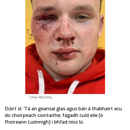
Cillian McCarthy
Dúirt sí: ‘Tá an geansaí glas agus bán á thabhairt acu
do choirpeach ciontaithe; fágadh cuid eile [ó
fhoireann Luimnigh] i bhfad níos lú.