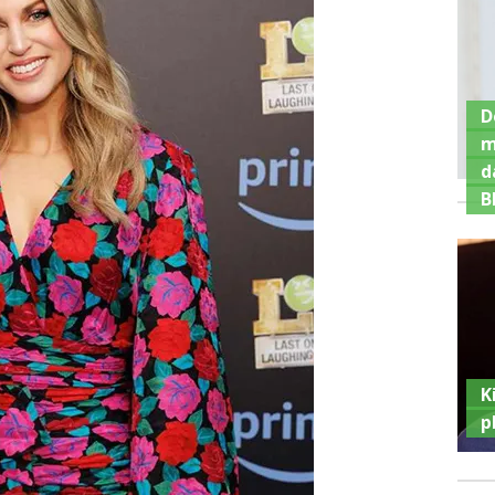
D
m
d
B
K
p