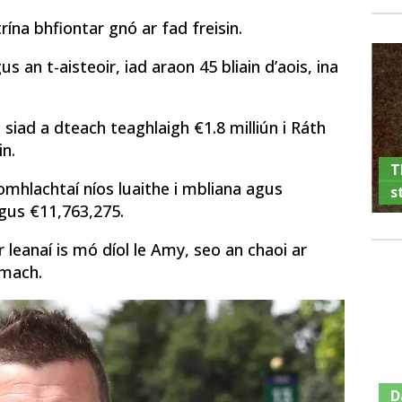
ína bhfiontar gnó ar fad freisin.
 an t-aisteoir, iad araon 45 bliain d’aois, ina
siad a dteach teaghlaigh €1.8 milliún i Ráth
in.
T
mhlachtaí níos luaithe i mbliana agus
s
gus €11,763,275.
r leanaí is mó díol le Amy, seo an chaoi ar
amach.
D