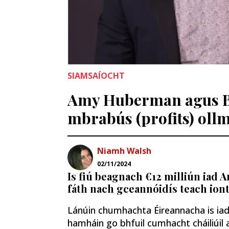
SIAMSAÍOCHT
Amy Huberman agus Br
mbrabús (profits) oll
Niamh Walsh
02/11/2024
Is fiú beagnach €12 milliún iad 
fáth nach gceannóidís teach iont
Lánúin chumhachta Éireannacha is ia
hamháin go bhfuil cumhacht cháiliúil 