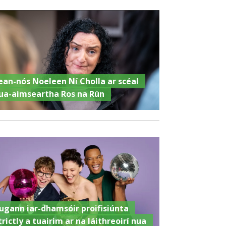
ean-nós Noeleen Ní Cholla ar scéal
ua-aimseartha Ros na Rún
ugann iar-dhamsóir proifisiúnta
trictly a tuairim ar na láithreoirí nua