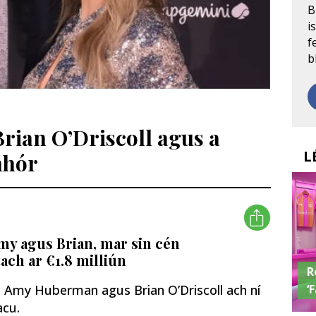
B
i
f
b
ian O’Driscoll agus a
L
mhór
Amy agus Brian, mar sin cén
ach ar €1.8 milliún
R
‘
d Amy Huberman agus Brian O’Driscoll ach ní
acu.