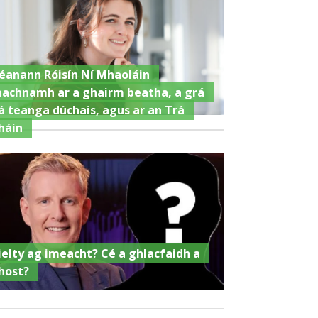
éanann Róisín Ní Mhaoláin
achnamh ar a ghairm beatha, a grá
á teanga dúchais, agus ar an Trá
háin
ielty ag imeacht? Cé a ghlacfaidh a
host?