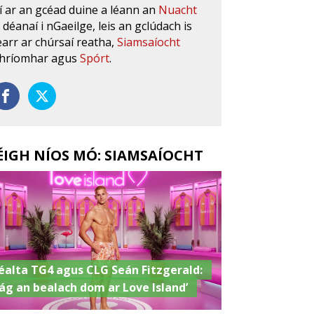
í ar an gcéad duine a léann an
Nuacht
s déanaí i nGaeilge, leis an gclúdach is
earr ar chúrsaí reatha,
Siamsaíocht
hríomhar agus
Spórt
.
ÉIGH NÍOS MÓ: SIAMSAÍOCHT
éalta TG4 agus CLG Seán Fitzgerald:
Fág an bealach dom ar Love Island’