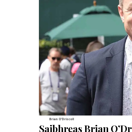
Brian O’Driscoll
Saibhreas Brian O’Dr