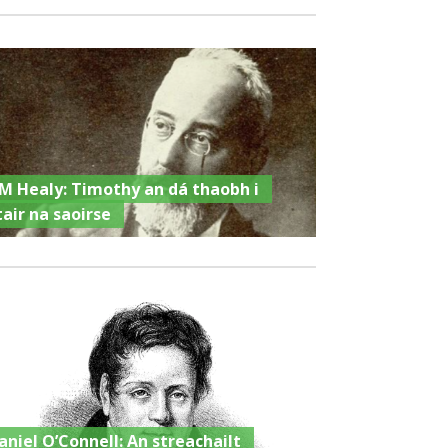
M Healy: Timothy an dá thaobh i
tair na saoirse
aniel O’Connell: An streachailt