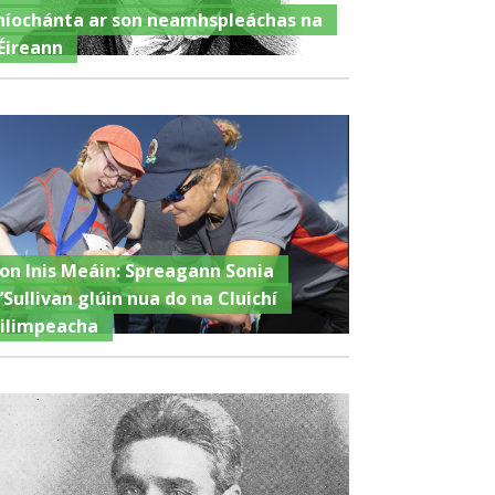
híochánta ar son neamhspleáchas na
Éireann
ron Inis Meáin: Spreagann Sonia
’Sullivan glúin nua do na Cluichí
ilimpeacha