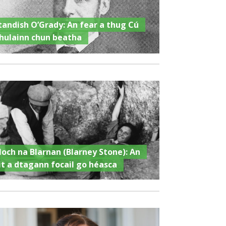
tandish O’Grady: An fear a thug Cú
hulainn chun beatha
loch na Blarnan (Blarney Stone): An
it a dtagann focail go héasca