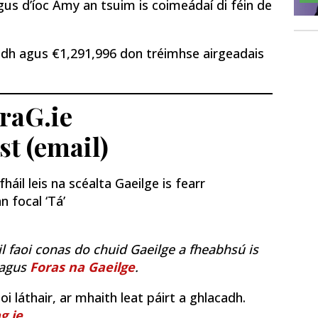
gus d’íoc Amy an tsuim is coimeádaí di féin de
idh agus €1,291,996 don tréimhse airgeadais
traG.ie
st (email)
áil leis na scéalta Gaeilge is fearr
n focal ‘Tá’
il faoi conas do chuid Gaeilge a fheabhsú is
agus
Foras na Gaeilge
.
i láthair, ar mhaith leat páirt a ghlacadh.
g.ie