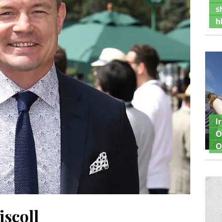
s
h
I
O
O
iscoll