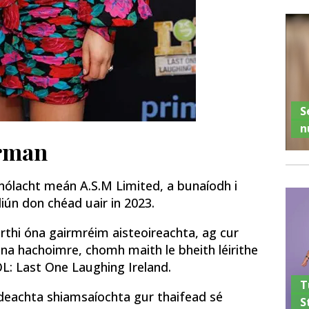
S
n
rman
ólacht meán A.S.M Limited, a bunaíodh i
iún don chéad uair in 2023.
uirthi óna gairmréim aisteoireachta, ag cur
ena hachoimre, chomh maith le bheith léirithe
L: Last One Laughing Ireland.
T
ideachta shiamsaíochta gur thaifead sé
S