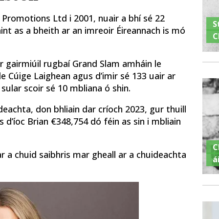
romotions Ltd i 2001, nuair a bhí sé 22
S
haint as a bheith ar an imreoir Éireannach is mó
C
ir gairmiúil rugbaí Grand Slam amháin le
le Cúige Laighean agus d’imir sé 133 uair ar
 sular scoir sé 10 mbliana ó shin.
deachta, don bhliain dar críoch 2023, gur thuill
 d’íoc Brian €348,754 dó féin as sin i mbliain
C
ar a chuid saibhris mar gheall ar a chuideachta
á