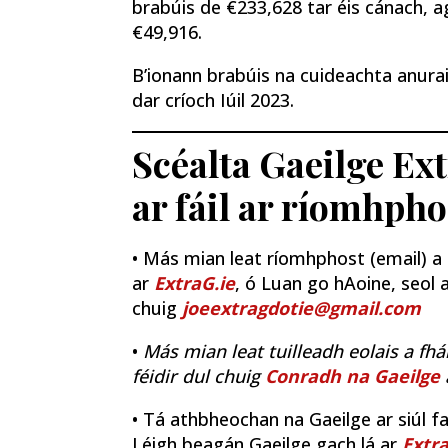
brabúis de €233,628 tar éis cánach, a
€49,916.
B’ionann brabúis na cuideachta anura
dar críoch Iúil 2023.
Scéalta Gaeilge Ex
ar fáil ar ríomhpho
• Más mian leat ríomhphost (email) a fh
ar
ExtraG.ie
, ó Luan go hAoine, seol a
chuig
joeextragdotie@gmail.com
•
Más mian leat tuilleadh eolais a fhá
féidir dul chuig
Conradh na Gaeilge
• Tá athbheochan na Gaeilge ar siúl fao
Léigh beagán Gaeilge gach lá ar
Extra