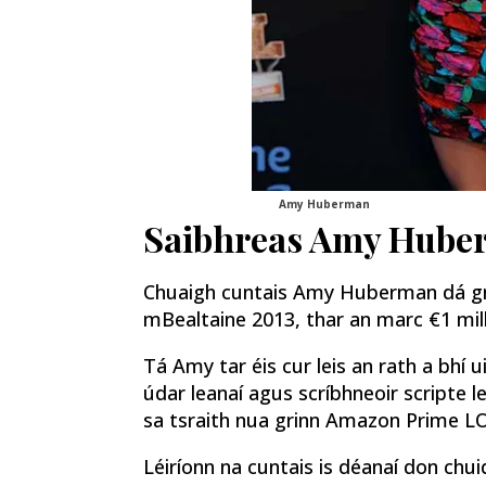
Amy Huberman
Saibhreas Amy Hube
Chuaigh cuntais Amy Huberman dá gn
mBealtaine 2013, thar an marc €1 mill
Tá Amy tar éis cur leis an rath a bhí 
údar leanaí agus scríbhneoir scripte l
sa tsraith nua grinn Amazon Prime LO
Léiríonn na cuntais is déanaí don chu