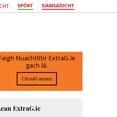
SPÓRT
SIAMSAÍOCHT
CHT
Faigh Nuachtlitir ExtraG.ie
gach lá.
Cliceáil anseo
Lean ExtraG.ie