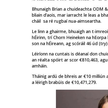
Bhunaigh Brian a chuideachta ODM & P
bliain d’aois, mar iarracht le leas a b
cháil sa ré rugbaí nua-aimseartha.
Le linn a ghairme, bhuaigh an t-imreo
hÉirinn, trí Chorn Heineken na hEorpa 
son na hÉireann, ag scóráil 46 úd (try)
Léiríonn na cuntais is déanaí don chui
an réalta spóirt ar scor €810,463, agus
amháin.
Tháinig ardú de bhreis ar €10 milliún 
a léirigh brabúis de €10,471,279.