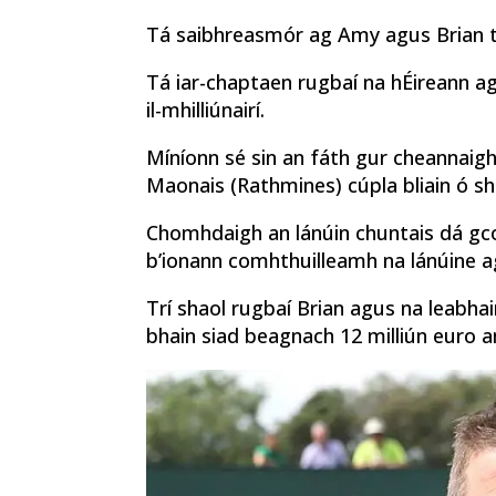
Tá saibhreas
mór ag Amy agus Brian tr
Tá iar-chaptaen rugbaí na hÉireann agus
il-mhilliúnairí.
Míníonn sé sin an fáth gur cheannaigh 
Maonais (Rathmines) cúpla bliain ó sh
Chomhdaigh an lánúin chuntais dá gco
b’ionann comhthuilleamh na lánúine a
Trí shaol rugbaí Brian agus na leabhai
bhain siad beagnach 12 milliún euro 