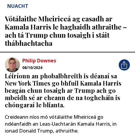
NUACHT
Vótálaithe Mheiriceá ag casadh ar
Kamala Harris le haghaidh athraithe –
ach tá Trump chun tosaigh i stáit
thábhachtacha
Philip Downes
08/10/2024
Léiríonn an phobalbhreith is déanaí sa
New York Times go bhfuil Kamala Harris
beagán chun tosaigh ar Trump ach go
mbeidh sé ar cheann de na toghcháin is
chóngaraí le blianta.
Creideann níos mó vótálaithe Mheiriceá go
ndéanfaidh an Leas-Uachtarán Kamala Harris, in
ionad Donald Trump, athruithe.