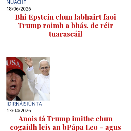
NUACHT
18/06/2026
Bhí Epstein chun labhairt faoi
Trump roimh a bhás, de réir
tuarascáil
IDIRNÁISIÚNTA
13/04/2026
Anois tá Trump imithe chun
cogaidh leis an bPápa Leo – agus