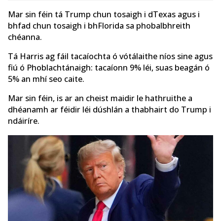
Mar sin féin tá Trump chun tosaigh i dTexas agus i
bhfad chun tosaigh i bhFlorida sa phobalbhreith
chéanna.
Tá Harris ag fáil tacaíochta ó vótálaithe níos sine agus
fiú ó Phoblachtánaigh: tacaíonn 9% léi, suas beagán ó
5% an mhí seo caite.
Mar sin féin, is ar an cheist maidir le hathruithe a
dhéanamh ar féidir léi dúshlán a thabhairt do Trump i
ndáiríre.