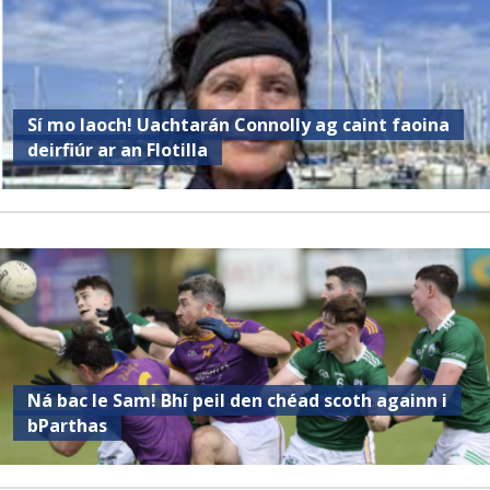
Sí mo laoch! Uachtarán Connolly ag caint faoina
deirfiúr ar an Flotilla
Ná bac le Sam! Bhí peil den chéad scoth againn i
bParthas