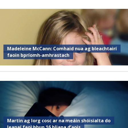
Madeleine McCann: Comhaid nua ag bleachtairí
faoin bpríomh-amhrastach
Martin ag lorg cosc ar na meáin shóisialta do
leanaí faoi bhun 16 bliana d’aois