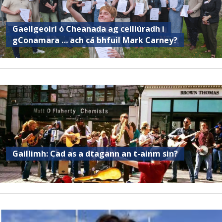
Gaeilgeoirí ó Cheanada ag ceiliúradh i
gConamara … ach cá bhfuil Mark Carney?
Gaillimh: Cad as a dtagann an t-ainm sin?