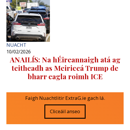
NUACHT
10/02/2026
ANAILÍS: Na hÉireannaigh atá ag
teitheadh ​​as Meiriceá Trump de
bharr eagla roimh ICE
Faigh Nuachtlitir ExtraG.ie gach lá.
Cliceáil anseo