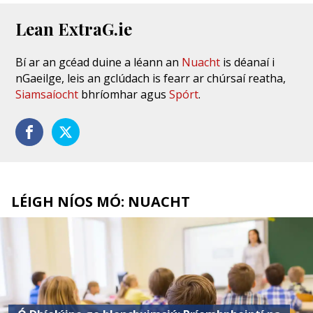
Lean ExtraG.ie
Bí ar an gcéad duine a léann an
Nuacht
is déanaí i
nGaeilge, leis an gclúdach is fearr ar chúrsaí reatha,
Siamsaíocht
bhríomhar agus
Spórt
.
LÉIGH NÍOS MÓ: NUACHT