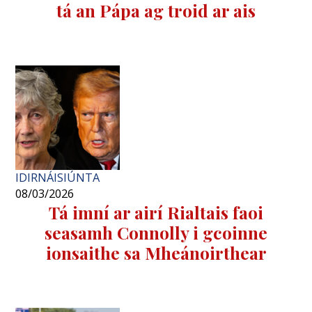
tá an Pápa ag troid ar ais
IDIRNÁISIÚNTA
08/03/2026
Tá imní ar airí Rialtais faoi
seasamh Connolly i gcoinne
ionsaithe sa Mheánoirthear