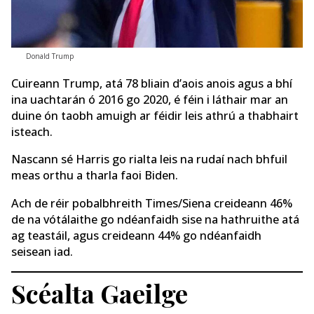
Donald Trump
Cuireann Trump, atá 78 bliain d’aois anois agus a bhí
ina uachtarán ó 2016 go 2020, é féin i láthair mar an
duine ón taobh amuigh ar féidir leis athrú a thabhairt
isteach.
Nascann sé Harris go rialta leis na rudaí nach bhfuil
meas orthu a tharla faoi Biden.
Ach de réir pobalbhreith Times/Siena creideann 46%
de na vótálaithe go ndéanfaidh sise na hathruithe atá
ag teastáil, agus creideann 44% go ndéanfaidh
seisean iad.
Scéalta Gaeilge