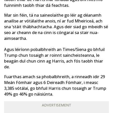
fuinnimh taobh thiar dá feachtas.
Mar sin féin, tá na saineolaithe go léir ag déanamh
anailíse ar vótálaithe anois, ní ar fud Mheiriceá, ach
sna ‘stáit thábhachtacha. Agus deir siad go mbeidh sé
seo ar cheann de na cinn is cóngaraí sa stair nua-
aimseartha.
Agus léiríonn pobalbhreith an Times/Siena go bhfuil
Trump chun tosaigh ar roinnt saincheisteanna, le
beagán dul chun cinn ag Harris, ach fós taobh thiar
de.
Fuarthas amach sa phobalbhreith, a rinneadh idir 29
Meán Fómhair agus 6 Deireadh Fómhair, i measc
3,385 vótálaí, go bhfuil Harris chun tosaigh ar Trump
49% go 46% go náisiúnta.
ADVERTISEMENT