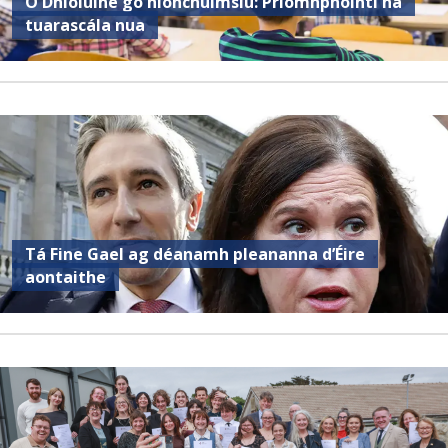
Ó Dhíolúine go hIonchuimsiú: Príomhphointí na
tuarascála nua
Tá Fine Gael ag déanamh pleananna d’Éire
aontaithe