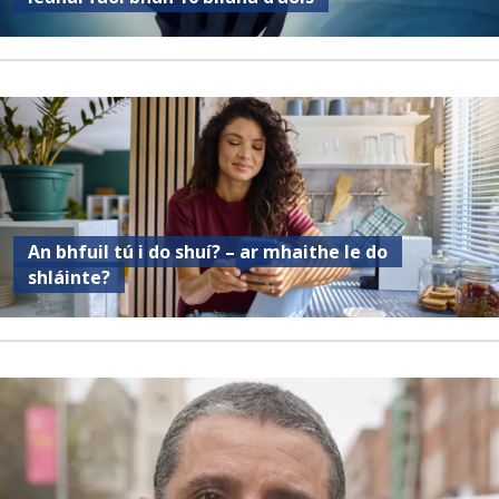
An bhfuil tú i do shuí? – ar mhaithe le do
shláinte?