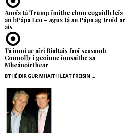
Anois tá Trump imithe chun cogaidh leis
an bPápa Leo – agus tá an Pápa ag troid ar
ais
Tá imní ar airí Rialtais faoi seasamh
Connolly i gcoinne ionsaithe sa
Mheánoirthear
B'FHÉIDIR GUR MHAITH LEAT FREISIN ...