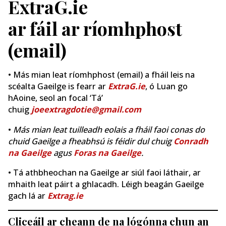
ExtraG.ie
ar fáil ar ríomhphost
(email)
• Más mian leat ríomhphost (email) a fháil leis na
scéalta Gaeilge is fearr ar
ExtraG.ie
, ó Luan go
hAoine, seol an focal ‘Tá’
chuig
joeextragdotie@gmail.com
•
Más mian leat tuilleadh eolais a fháil faoi conas do
chuid Gaeilge a fheabhsú is féidir dul chuig
Conradh
na Gaeilge
agus
Foras na Gaeilge
.
• Tá athbheochan na Gaeilge ar siúl faoi láthair, ar
mhaith leat páirt a ghlacadh. Léigh beagán Gaeilge
gach lá ar
Extrag.ie
Cliceáil ar cheann de na lógónna chun an