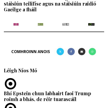
stáisiún teilifíse agus na stáisiúin raidió
Gaeilge a fháil
COMHROINN ANOIS
Léigh Níos Mó
Bhí Epstein chun labhairt faoi Trump
roimh a bhás, de réir tuarascáil