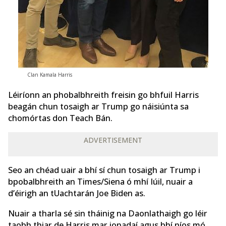
Clan Kamala Harris
Léiríonn an phobalbhreith freisin go bhfuil Harris
beagán chun tosaigh ar Trump go náisiúnta sa
chomórtas don Teach Bán.
ADVERTISEMENT
Seo an chéad uair a bhí sí chun tosaigh ar Trump i
bpobalbhreith an Times/Siena ó mhí Iúil, nuair a
d’éirigh an tUachtarán Joe Biden as.
Nuair a tharla sé sin tháinig na Daonlathaigh go léir
taobh thiar de Harris mar ionadaí agus bhí níos mó