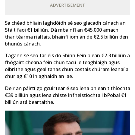
ADVERTISEMENT
Sa chéad bhliain laghdóidh sé seo glacadh cánach an
Stáit faoi €1 billiún. Dá mbainfí an €45,000 amach,
thar téarma rialtais, bhainfí iomlán de €2.5 billiún den
bhunús cánach.
Tagann sé seo tar éis do Shinn Féin plean €2.3 billiún a
fhógairt cheana féin chun tacú le teaghlaigh agus
oibrithe agus gealltanas chun costais chúram leanaí a
chur ag €10 in aghaidh an lae.
Deir an páirtí go gcuirtear é seo lena phlean tithíochta
€39 billiún agus lena chiste Infheistíochta i bPobal €1
billiún atá beartaithe.