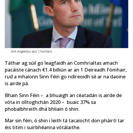
Aire Airgeadais Jack Chambers
Táthar ag súil go leagfaidh an Comhrialtas amach
pacáiste cánach €1.4 billiún ar an 1 Deireadh Fómhair,
rud a mhaíonn Sinn Féin go ndíreoidh sé ar na daoine
is airde pá.
Bhain Sinn Féin – a bhuaigh an céatadán is airde de
vóta in olltoghchán 2020 – buaic 37% sa
phobalbhreith dhá bhliain ó shin.
Mar sin féin, ó shin i leith tá tacaíocht don pháirtí tar
éis titim i suirbhéanna vótálaithe.