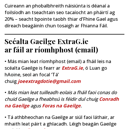
Cuireann an phobalbhreith náisiúnta is déanaí a
foilsíodh an tseachtain seo tacaíocht an pháirtí ag
20% ​​– seacht bpointe taobh thiar d’Fhine Gael agus
díreach beagáinín chun tosaigh ar Fhianna Fáil.
Scéalta Gaeilge ExtraG.ie
ar fáil ar ríomhphost (email)
• Más mian leat ríomhphost (email) a fháil leis na
scéalta Gaeilge is fearr ar
ExtraG.ie
, ó Luan go
hAoine, seol an focal ‘Tá’
chuig
joeextragdotie@gmail.com
•
Más mian leat tuilleadh eolais a fháil faoi conas do
chuid Gaeilge a fheabhsú is féidir dul chuig
Conradh
na Gaeilge
agus
Foras na Gaeilge
.
• Tá athbheochan na Gaeilge ar siúl faoi láthair, ar
mhaith leat páirt a ghlacadh. Léigh beagán Gaeilge