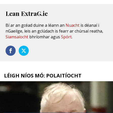
Lean ExtraG.ie
Bí ar an gcéad duine a léann an
Nuacht
is déanaí i
nGaeilge, leis an gclúdach is fearr ar chúrsaí reatha,
Siamsaíocht
bhríomhar agus
Spórt
.
LÉIGH NÍOS MÓ: POLAITÍOCHT