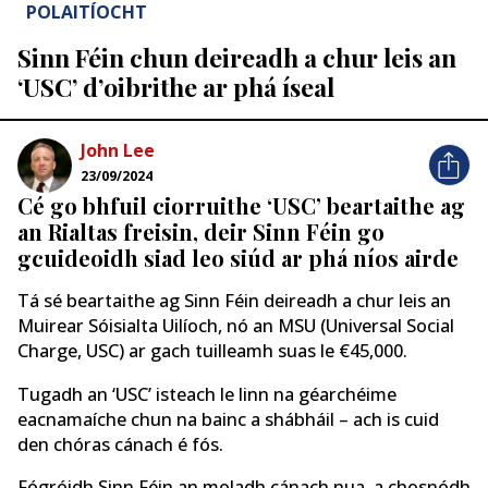
POLAITÍOCHT
Sinn Féin chun deireadh a chur leis an
‘USC’ d’oibrithe ar phá íseal
John Lee
23/09/2024
Cé go bhfuil ciorruithe ‘USC’ beartaithe ag
an Rialtas freisin, deir Sinn Féin go
gcuideoidh siad leo siúd ar phá níos airde
Tá sé beartaithe ag Sinn Féin deireadh a chur leis an
Muirear Sóisialta Uilíoch, nó an MSU (Universal Social
Charge, USC) ar gach tuilleamh suas le €45,000.
Tugadh an ‘USC’ isteach le linn na géarchéime
eacnamaíche chun na bainc a shábháil – ach is cuid
den chóras cánach é fós.
Fógróidh Sinn Féin an moladh cánach nua, a chosnódh