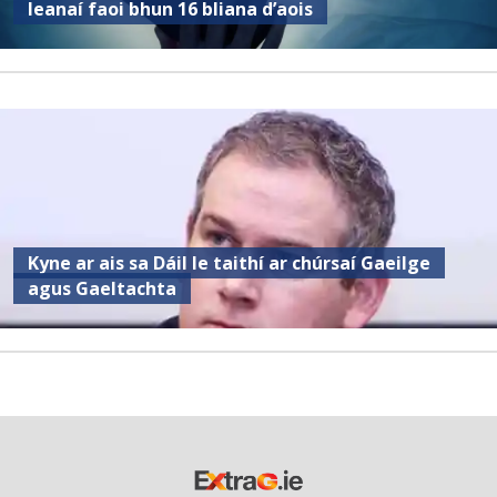
leanaí faoi bhun 16 bliana d’aois
Kyne ar ais sa Dáil le taithí ar chúrsaí Gaeilge
agus Gaeltachta