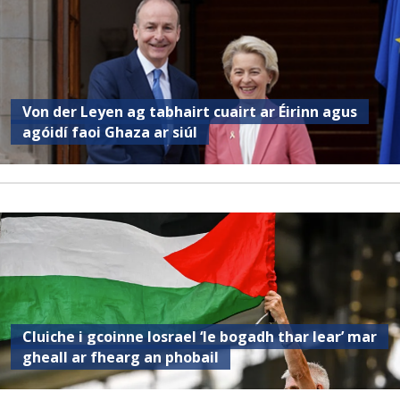
Von der Leyen ag tabhairt cuairt ar Éirinn agus
agóidí faoi Ghaza ar siúl
Cluiche i gcoinne Iosrael ‘le bogadh thar lear’ mar
gheall ar fhearg an phobail