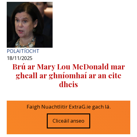
POLAITÍOCHT
18/11/2025
Brú ar Mary Lou McDonald mar
gheall ar ghníomhaí ar an eite
dheis
Faigh Nuachtlitir ExtraG.ie gach lá.
Cliceáil anseo