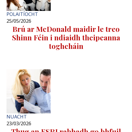
POLAITÍOCHT
25/05/2026
Brú ar McDonald maidir le treo
Shinn Féin i ndiaidh theipeanna
toghcháin
NUACHT
23/03/2026
Thug an ESRI rabhadh go bhfuil