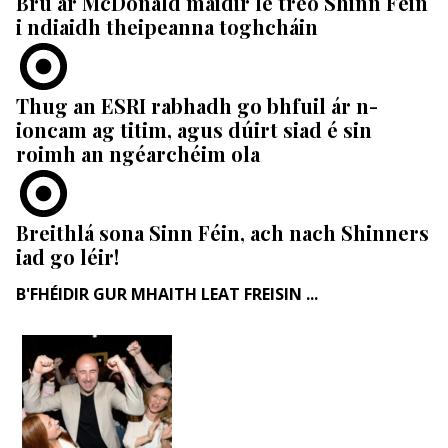
Brú ar McDonald maidir le treo Shinn Féin
i ndiaidh theipeanna toghcháin
Thug an ESRI rabhadh go bhfuil ár n-
ioncam ag titim, agus dúirt siad é sin
roimh an ngéarchéim ola
Breithlá sona Sinn Féin, ach nach Shinners
iad go léir!
B'FHÉIDIR GUR MHAITH LEAT FREISIN ...