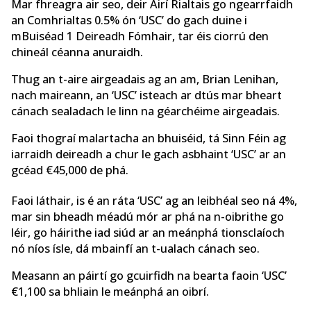
Mar fhreagra air seo, deir Airí Rialtais go ngearrfaidh
an Comhrialtas 0.5% ón ‘USC’ do gach duine i
mBuiséad 1 Deireadh Fómhair, tar éis ciorrú den
chineál céanna anuraidh.
Thug an t-aire airgeadais ag an am, Brian Lenihan,
nach maireann, an ‘USC’ isteach ar dtús mar bheart
cánach sealadach le linn na géarchéime airgeadais.
Faoi thograí malartacha an bhuiséid, tá Sinn Féin ag
iarraidh deireadh a chur le gach asbhaint ‘USC’ ar an
gcéad €45,000 de phá.
Faoi láthair, is é an ráta ‘USC’ ag an leibhéal seo ná 4%,
mar sin bheadh ​​méadú mór ar phá na n-oibrithe go
léir, go háirithe iad siúd ar an meánphá tionsclaíoch
nó níos ísle, dá mbainfí an t-ualach cánach seo.
Measann an páirtí go gcuirfidh na bearta faoin ‘USC’
€1,100 sa bhliain le meánphá an oibrí.