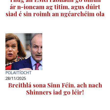
ár n-ioncam ag titim, agus dúirt
siad é sin roimh an ngéarchéim ola
POLAITÍOCHT
28/11/2025
Breithlá sona Sinn Féin, ach nach
Shinners iad go léir!