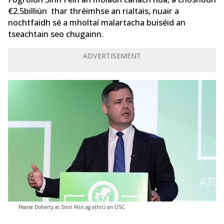
€2.5billiún thar thréimhse an rialtais, nuair a
nochtfaidh sé a mholtaí malartacha buiséid an
tseachtain seo chugainn.
ADVERTISEMENT
Pearse Doherty as Sinn Féin ag athrú an USC