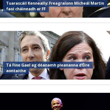
Tuarascáil Kenneally: Freagraíonn Micheál Martin
faoi cháineadh ar FF
Tá Fine Gael ag déanamh pleananna d’Éire
aontaithe