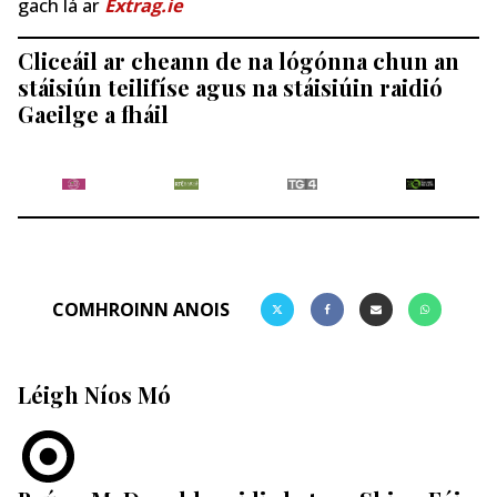
gach lá ar
Extrag.ie
Cliceáil ar cheann de na lógónna chun an
stáisiún teilifíse agus na stáisiúin raidió
Gaeilge a fháil
COMHROINN ANOIS
Léigh Níos Mó