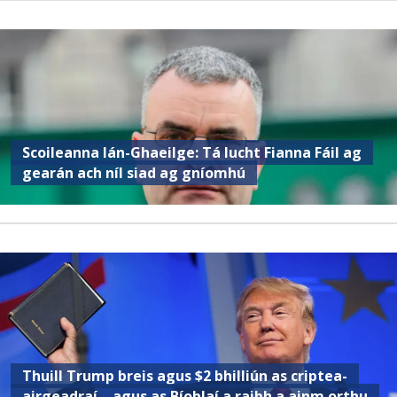
Scoileanna lán-Ghaeilge: Tá lucht Fianna Fáil ag
gearán ach níl siad ag gníomhú
Thuill Trump breis agus $2 bhilliún as criptea-
airgeadraí – agus as Bíoblaí a raibh a ainm orthu