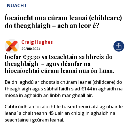
NUACHT
Íocaíocht nua cúram leanaí (childcare)
do theaghlaigh – ach an leor é?
Craig Hughes
29/08/2024
Íocfar €33.30 sa tseachtain sa bhreis do
theaghlaigh – agus déanfar na
híocaíochtaí cúram leanaí nua ón Luan.
Beidh laghdú ar chostais chúram leanaí (childcare) do
theaghlaigh agus sábhálfaidh siad €144 in aghaidh na
míosa in aghaidh an linbh mar gheall air.
Cabhróidh an íocaíocht le tuismitheoirí atá ag obair le
leanaí a chaitheann 45 uair an chloig in aghaidh na
seachtaine i gcúram leanaí.