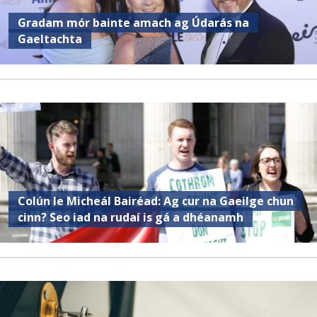
Gradam mór bainte amach ag Údarás na
Gaeltachta
Colún le Micheál Bairéad: Ag cur na Gaeilge chun
cinn? Seo iad na rudaí is gá a dhéanamh