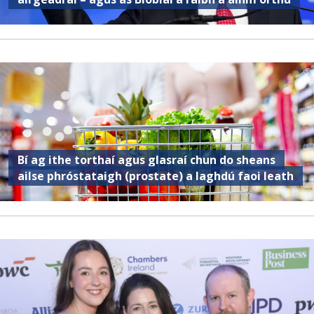
Bí ag ithe torthaí agus glasraí chun do sheans
ailse phróstataigh (prostate) a laghdú faoi leath