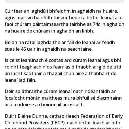
Cuirtear an laghdú i bhfeidhm in aghaidh na huaire,
agus mar sin bainfidh tuismitheoirí a bhfuil leanaí acu
faoi chúram páirtaimseartha tairbhe as 74c in aghaidh
na huaire de chúram in aghaidh an linbh.
Beidh na rátaí laghdaithe ar fáil do leanaí ar feadh
suas le 45 uair in aghaidh na seachtaine.
Is ceist leanúnach é costas ard cúram leanaí agus bhí
roinnt teaghlach níos fearr as ó thaobh airgid de tríd
an lucht saothair a fhágáil chun aire a thabhairt do
leanaí iad féin.
Deir soláthraithe cúram leanaí nach ndéanfaidh an
íocaíocht mórán maitheas mura bhfuil sé d’acmhainn
acu a ndoirse a choinneáil ar oscailt.
Dúirt Elaine Dunne, cathaoirleach Federation of Early
Childhood Providers (FECP), nach bhfuil luach ar bith