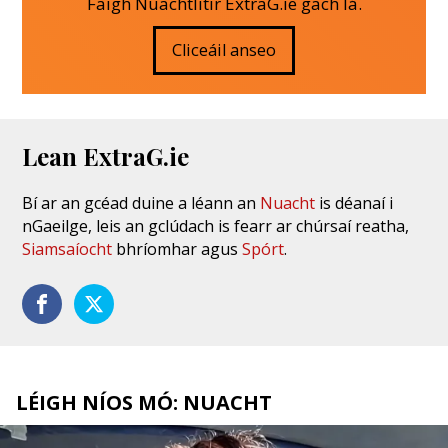
Faigh Nuachtlitir ExtraG.ie gach lá.
Cliceáil anseo
Lean ExtraG.ie
Bí ar an gcéad duine a léann an
Nuacht
is déanaí i
nGaeilge, leis an gclúdach is fearr ar chúrsaí reatha,
Siamsaíocht
bhríomhar agus
Spórt
.
LÉIGH NÍOS MÓ: NUACHT