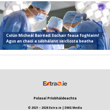
Colún Micheál Bairéad: Eochair feasa foghlaim!
Agus an chaoi a sábhálann seicliosta beatha
Polasaí Príobháideachta
© 2021 – 2026 Extra.ie | DMG Media