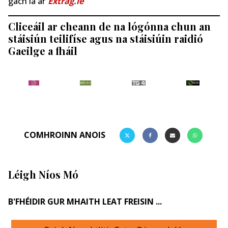
gach lá ar
Extrag.ie
Cliceáil ar cheann de na lógónna chun an
stáisiún teilifíse agus na stáisiúin raidió
Gaeilge a fháil
COMHROINN ANOIS
Léigh Níos Mó
B'FHÉIDIR GUR MHAITH LEAT FREISIN ...