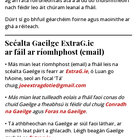
ag an ráta fóirdheontais atá á ardú do thuismitheoirí
nach féidir leo áit chúram leanaí a fháil.
Dúirt sí go bhfuil géarchéim foirne agus maoinithe ar
ghá a réiteach.
Scéalta Gaeilge ExtraG.ie
ar fáil ar ríomhphost (email)
• Más mian leat ríomhphost (email) a fháil leis na
scéalta Gaeilge is fearr ar
ExtraG.ie
, ó Luan go
hAoine, seol an focal ‘Tá’
chuig
joeextragdotie@gmail.com
•
Más mian leat tuilleadh eolais a fháil faoi conas do
chuid Gaeilge a fheabhsú is féidir dul chuig
Conradh
na Gaeilge
agus
Foras na Gaeilge
.
• Tá athbheochan na Gaeilge ar siúl faoi láthair, ar
mhaith leat páirt a ghlacadh. Léigh beagán Gaeilge