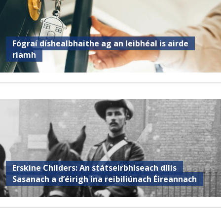
Fógraí díshealbhaithe ag an leibhéal is airde
riamh
Erskine Childers: An státseirbhíseach dílis
Sasanach a d’éirigh ina reibiliúnach Éireannach