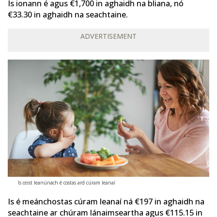
Is ionann é agus €1,700 in aghaidh na bliana, nó
€33.30 in aghaidh na seachtaine.
ADVERTISEMENT
Is ceist leanúnach é costas ard cúram leanaí
Is é meánchostas cúram leanaí ná €197 in aghaidh na
seachtaine ar chúram lánaimseartha agus €115.15 in