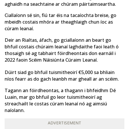
aghaidh na seachtaine ar chúram páirtaimseartha.
Ciallaíonn sé sin, fiú tar éis na tacaíochta breise, go
mbeidh costais mhóra ar theaghlaigh chun íoc as
cúram leanaí.
Deir an Rialtas, áfach, go gciallaíonn an beart go
bhfuil costais chúraim leanaí laghdaithe faoi leath ó
thosaigh sé ag tabhairt fóirdheontais don earnáil i
2022 faoin Scéim Náisiúnta Cúraim Leanaí.
Dúirt siad go bhfuil tuismitheoirí €5,000 sa bhliain
níos fearr as do gach leanbh mar gheall ar an scéim.
Tagann an fóirdheontas, a thagann i bhfeidhm Dé
Luain, mar go bhfuil go leor tuismitheoirí ag
streachailt le costas cúram leanaí nó ag aimsiú
naíolann.
ADVERTISEMENT