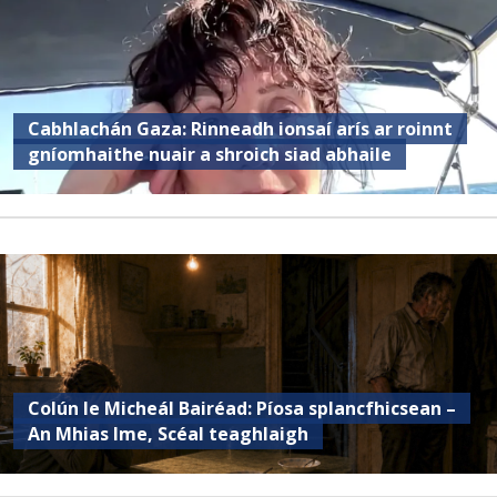
Cabhlachán Gaza: Rinneadh ionsaí arís ar roinnt
gníomhaithe nuair a shroich siad abhaile
Colún le Micheál Bairéad: Píosa splancfhicsean –
An Mhias Ime, Scéal teaghlaigh