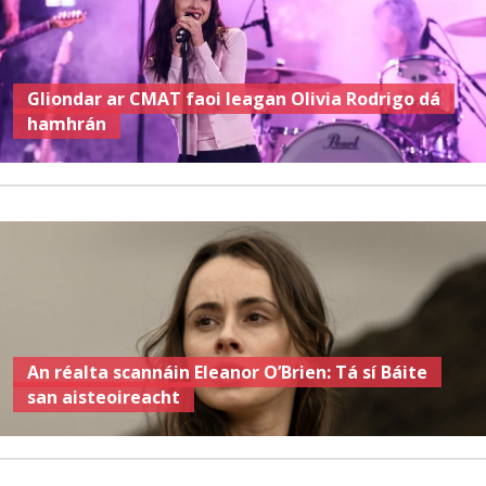
Gliondar ar CMAT faoi leagan Olivia Rodrigo dá
hamhrán
An réalta scannáin Eleanor O’Brien: Tá sí Báite
san aisteoireacht