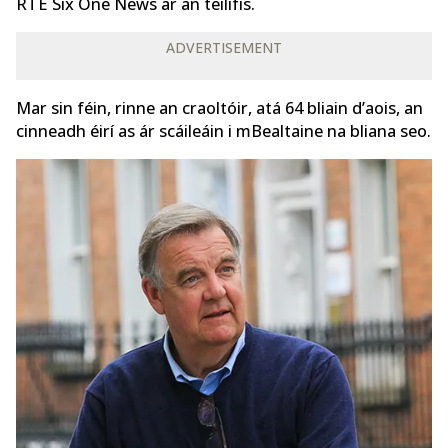
RTÉ Six One News ar an teilifís.
ADVERTISEMENT
Mar sin féin, rinne an craoltóir, atá 64 bliain d’aois, an
cinneadh éirí as ár scáileáin i mBealtaine na bliana seo.