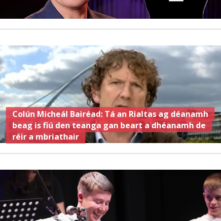
Colún Micheál Bairéad: Tá an Rialtas ag déanamh
beag is fiú den teanga gan beart a dhéanamh de
réir a mbriathair