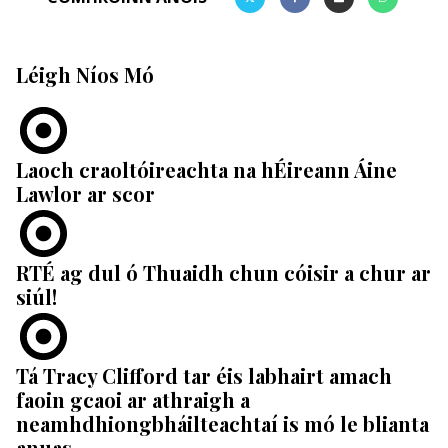
Léigh Níos Mó
Laoch craoltóireachta na hÉireann Áine
Lawlor ar scor
RTÉ ag dul ó Thuaidh chun cóisir a chur ar
siúl!
Tá Tracy Clifford tar éis labhairt amach
faoin gcaoi ar athraigh a
neamhdhiongbháilteachtaí is mó le blianta
anuas