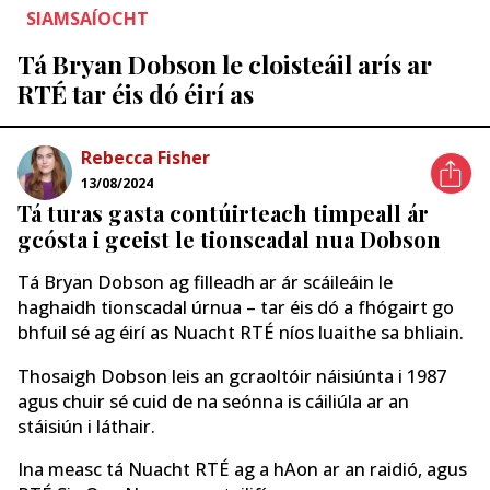
SIAMSAÍOCHT
Tá Bryan Dobson le cloisteáil arís ar
RTÉ tar éis dó éirí as
Rebecca Fisher
13/08/2024
Tá turas gasta contúirteach timpeall ár
gcósta i gceist le tionscadal nua Dobson
Tá Bryan Dobson ag filleadh ar ár scáileáin le
haghaidh tionscadal úrnua – tar éis dó a fhógairt go
bhfuil sé ag éirí as Nuacht RTÉ níos luaithe sa bhliain.
Thosaigh Dobson leis an gcraoltóir náisiúnta i 1987
agus chuir sé cuid de na seónna is cáiliúla ar an
stáisiún i láthair.
Ina measc tá Nuacht RTÉ ag a hAon ar an raidió, agus