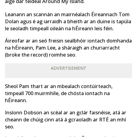
aige dar teideal Around My Island.
Leanann an scannán an mairnéalach Éireannach Tom
Dolan agus é ag iarraidh a bheith ar an duine is tapúla
le seoladh timpeall oileán na hÉireann leis féin.
Áireofar ar an seó freisin sealbhóir iontach domhanda
na hÉireann, Pam Lee, a sháraigh an churiarracht
(broke the record) roimhe seo.
ADVERTISEMENT
Sheol Pam thart ar an mbealach contúirteach,
timpeall 700 muirmhíle, de chósta iontach na
hÉireann.
Insíonn Dobson an scéal ar an gclár faisnéise, atá ar
cheann de chúig cinn atá á gcraoladh ar RTÉ an mhí
seo.