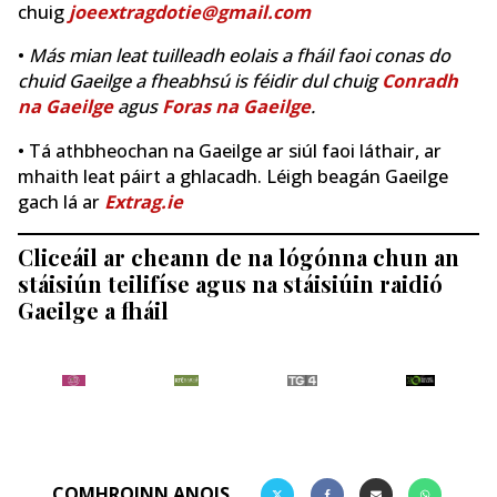
chuig
joeextragdotie@gmail.com
•
Más mian leat tuilleadh eolais a fháil faoi conas do
chuid Gaeilge a fheabhsú is féidir dul chuig
Conradh
na Gaeilge
agus
Foras na Gaeilge
.
• Tá athbheochan na Gaeilge ar siúl faoi láthair, ar
mhaith leat páirt a ghlacadh. Léigh beagán Gaeilge
gach lá ar
Extrag.ie
Cliceáil ar cheann de na lógónna chun an
stáisiún teilifíse agus na stáisiúin raidió
Gaeilge a fháil
COMHROINN ANOIS