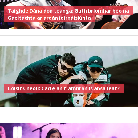
Taighde Dána don teanga: Guth bríomhar beo na
Gaeltachta ar ardán idirnáisiúnta
Cóisir Cheoil: Cad é an t-amhrán is ansa leat?