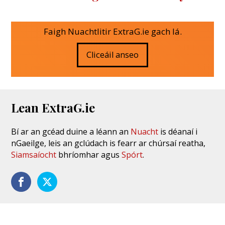
Faigh Nuachtlitir ExtraG.ie gach lá.
Cliceáil anseo
Lean ExtraG.ie
Bí ar an gcéad duine a léann an
Nuacht
is déanaí i
nGaeilge, leis an gclúdach is fearr ar chúrsaí reatha,
Siamsaíocht
bhríomhar agus
Spórt
.