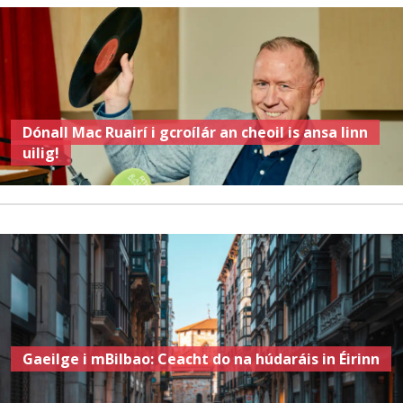
Dónall Mac Ruairí i gcroílár an cheoil is ansa linn
uilig!
Gaeilge i mBilbao: Ceacht do na húdaráis in Éirinn