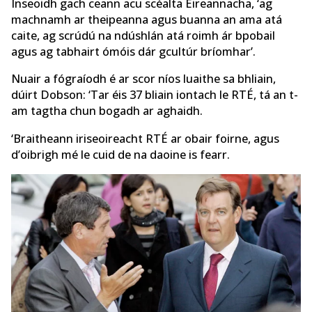
Inseoidh gach ceann acu scéalta Éireannacha, ‘ag
machnamh ar theipeanna agus buanna an ama atá
caite, ag scrúdú na ndúshlán atá roimh ár bpobail
agus ag tabhairt ómóis dár gcultúr bríomhar’.
Nuair a fógraíodh é ar scor níos luaithe sa bhliain,
dúirt Dobson: ‘Tar éis 37 bliain iontach le RTÉ, tá an t-
am tagtha chun bogadh ar aghaidh.
‘Braitheann iriseoireacht RTÉ ar obair foirne, agus
d’oibrigh mé le cuid de na daoine is fearr.