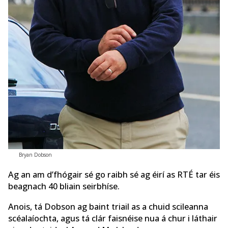
Bryan Dobson
Ag an am d’fhógair sé go raibh sé ag éirí as RTÉ tar éis
beagnach 40 bliain seirbhíse.
Anois, tá Dobson ag baint triail as a chuid scileanna
scéalaíochta, agus tá clár faisnéise nua á chur i láthair