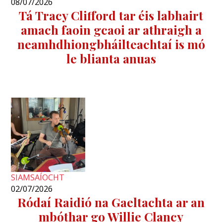
08/07/2026
Tá Tracy Clifford tar éis labhairt
amach faoin gcaoi ar athraigh a
neamhdhiongbháilteachtaí is mó
le blianta anuas
SIAMSAÍOCHT
02/07/2026
Ródaí Raidió na Gaeltachta ar an
mbóthar go Willie Clancy