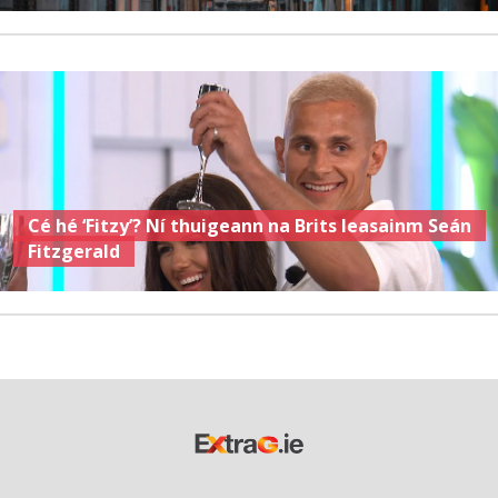
Cé hé ‘Fitzy’? Ní thuigeann na Brits leasainm Seán
Fitzgerald