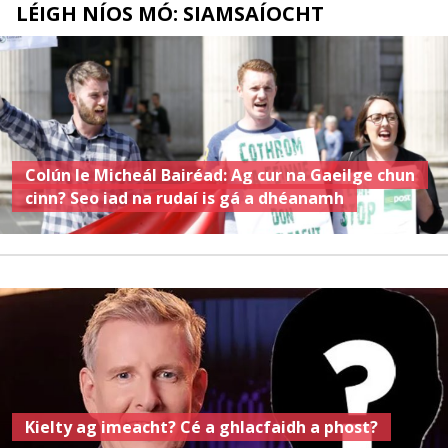
LÉIGH NÍOS MÓ: SIAMSAÍOCHT
Colún le Micheál Bairéad: Ag cur na Gaeilge chun
cinn? Seo iad na rudaí is gá a dhéanamh
Kielty ag imeacht? Cé a ghlacfaidh a phost?