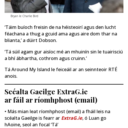
Bryan le Charlie Bird
‘Táim buíoch freisin de na héisteoirí agus den lucht
féachana a thug a gcuid ama agus aire dom thar na
blianta,’ a dúirt Dobson.
‘Tá súil agam gur aisíoc mé an mhuinín sin le tuairisciú
a bhí ábhartha, cothrom agus cruinn.’
Tá Around My Island le feiceáil ar an seinnteoir RTÉ
anois.
Scéalta Gaeilge ExtraG.ie
ar fáil ar ríomhphost (email)
• Más mian leat ríomhphost (email) a fháil leis na
scéalta Gaeilge is fearr ar
ExtraG.ie
, ó Luan go
hAoine, seol an focal ‘Tá’