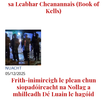
sa Leabhar Cheanannais (Book of
Kells)
NUACHT
05/12/2025
Frith-inimircigh le plean chun
siopadóireacht na Nollag a
mhilleadh Dé Luain le hagóid