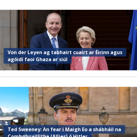
Von der Leyen ag tabhairt cuairt ar Éirinn agus
agóidí faoi Ghaza ar siúl
Ted Sweeney: An fear i Maigh Eo a shábháil na
Comhghuaillithe (Allies) ó Hitler