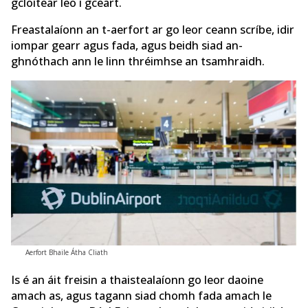
gcloítear leo i gceart.
Freastalaíonn an t-aerfort ar go leor ceann scríbe, idir
iompar gearr agus fada, agus beidh siad an-
ghnóthach ann le linn thréimhse an tsamhraidh.
Aerfort Bhaile Átha Cliath
Is é an áit freisin a thaistealaíonn go leor daoine
amach as, agus tagann siad chomh fada amach le