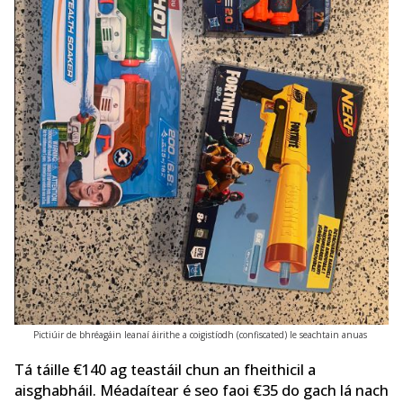
Pictiúir de bhréagáin leanaí áirithe a coigistíodh (confiscated) le seachtain anuas
Tá táille €140 ag teastáil chun an fheithicil a
aisghabháil. Méadaítear é seo faoi €35 do gach lá nach