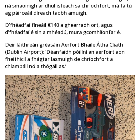
ná smaoinigh ar dhul isteach sa chríochfort, má tá tú
ag páirceáil díreach taobh amuigh.
D’fhéadfaí fíneáil €140 a ghearradh ort, agus
d’fhéadfaí é sin a mhéadú, mura gcomhlíonfar é.
Deir láithreán gréasáin Aerfort Bhaile Átha Cliath
(Dublin Airport): ‘Déanfaidh póilíní an aerfoirt aon
fheithicil a fhágtar lasmuigh de chríochfort a
chlampáil nó a thógáil as.’