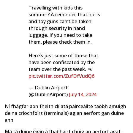
Travelling with kids this
summer? A reminder that hurls
and toy guns can’t be taken
through security in hand
luggage. If you need to take
them, please check them in.
Here’s just some of those that
have been confiscated by the
team over the past week. 🔫
pic.twitter.com/ZufDfVudQ6
— Dublin Airport
(@DublinAirport)
July 14, 2024
Ní fhágfar aon fheithiclí atá páirceáilte taobh amuigh
de na críochfoirt (terminals) ag an aerfort gan duine
ann.
Má tá duine éigin á thabhairt chuig an aerfort agat,