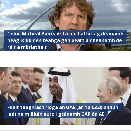
Colún Micheál Bairéad: Tá an Rialtas ag déanamh
beag is fiú den teanga gan beart a dhéanamh de
réir a mbriathair
Fuair ​​teaghlach ríoga an UAE (ar fiú €320 billiún
iad) na milliúin euro i gcúnamh CAP ón AE