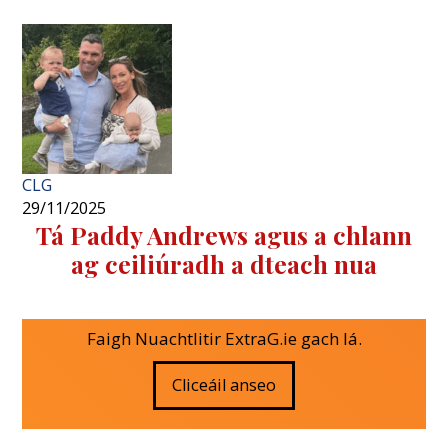
CLG
29/11/2025
Tá Paddy Andrews agus a chlann
ag ceiliúradh a dteach nua
Faigh Nuachtlitir ExtraG.ie gach lá.
Cliceáil anseo