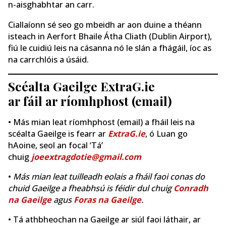
n-aisghabhtar an carr.
Ciallaíonn sé seo go mbeidh ar aon duine a théann
isteach in Aerfort Bhaile Átha Cliath (Dublin Airport),
fiú le cuidiú leis na cásanna nó le slán a fhágáil, íoc as
na carrchlóis a úsáid.
Scéalta Gaeilge ExtraG.ie
ar fáil ar ríomhphost (email)
• Más mian leat ríomhphost (email) a fháil leis na
scéalta Gaeilge is fearr ar
ExtraG.ie
, ó Luan go
hAoine, seol an focal ‘Tá’
chuig
joeextragdotie@gmail.com
•
Más mian leat tuilleadh eolais a fháil faoi conas do
chuid Gaeilge a fheabhsú is féidir dul chuig
Conradh
na Gaeilge
agus
Foras na Gaeilge
.
• Tá athbheochan na Gaeilge ar siúl faoi láthair, ar