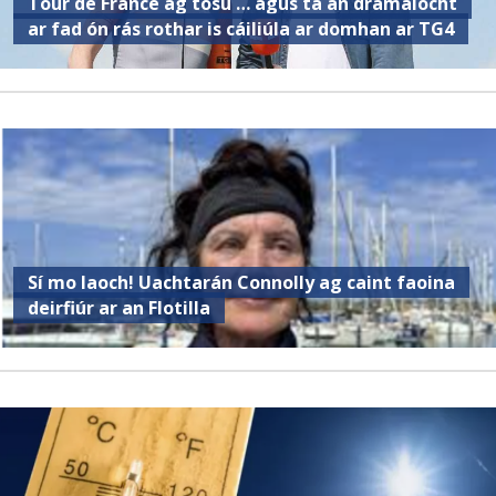
Tour de France ag tosú … agus tá an drámaíocht
ar fad ón rás rothar is cáiliúla ar domhan ar TG4
Sí mo laoch! Uachtarán Connolly ag caint faoina
deirfiúr ar an Flotilla