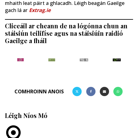
mhaith leat páirt a ghlacadh. Léigh beagán Gaeilge
gach lá ar
Extrag.ie
Cliceáil ar cheann de na lógónna chun an
stáisiún teilifíse agus na stáisiúin raidió
Gaeilge a fháil
COMHROINN ANOIS
Léigh Níos Mó