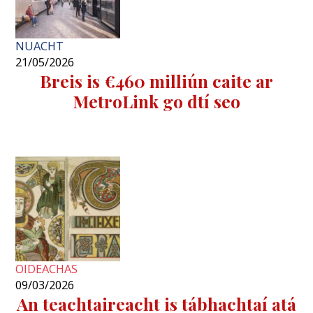
NUACHT
21/05/2026
Breis is €460 milliún caite ar
MetroLink go dtí seo
OIDEACHAS
09/03/2026
An teachtaireacht is tábhachtaí atá