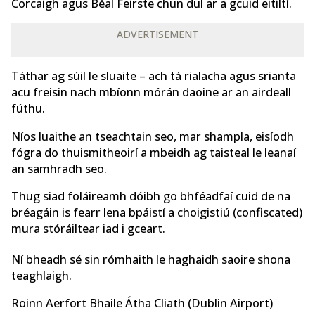
Corcaigh agus Béal Feirste chun dul ar a gcuid eitiltí.
ADVERTISEMENT
Táthar ag súil le sluaite – ach tá rialacha agus srianta
acu freisin nach mbíonn mórán daoine ar an airdeall
fúthu.
Níos luaithe an tseachtain seo, mar shampla, eisíodh
fógra do thuismitheoirí a mbeidh ag taisteal le leanaí
an samhradh seo.
Thug siad foláireamh dóibh go bhféadfaí cuid de na
bréagáin is fearr lena bpáistí a choigistiú (confiscated)
mura stóráiltear iad i gceart.
Ní bheadh sé sin rómhaith le haghaidh saoire shona
teaghlaigh.
Roinn Aerfort Bhaile Átha Cliath (Dublin Airport)