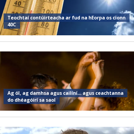
Teochtaí contúirteacha ar fud na hEorpa os cionn
40C
Ag ól, ag damhsa agus cailíní… agus ceachtanna
do dhéagóirí sa saol