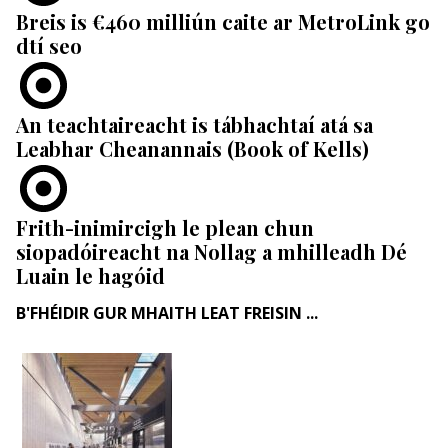
Breis is €460 milliún caite ar MetroLink go
dtí seo
An teachtaireacht is tábhachtaí atá sa
Leabhar Cheanannais (Book of Kells)
Frith-inimircigh le plean chun
siopadóireacht na Nollag a mhilleadh Dé
Luain le hagóid
B'FHÉIDIR GUR MHAITH LEAT FREISIN ...