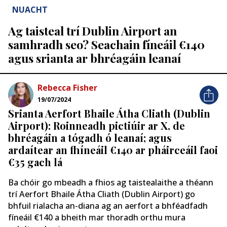
NUACHT
Ag taisteal trí Dublin Airport an
samhradh seo? Seachain fíneáil €140
agus srianta ar bhréagáin leanaí
Rebecca Fisher
19/07/2024
Srianta Aerfort Bhaile Átha Cliath (Dublin
Airport): Roinneadh pictiúir ar X, de
bhréagáin a tógadh ó leanaí; agus
ardaítear an fhíneáil €140 ar pháirceáil faoi
€35 gach lá
Ba chóir go mbeadh a fhios ag taistealaithe a théann
trí Aerfort Bhaile Átha Cliath (Dublin Airport) go
bhfuil rialacha an-diana ag an aerfort a bhféadfadh
fíneáil €140 a bheith mar thoradh orthu mura