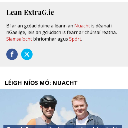
Lean ExtraG.ie
Bí ar an gcéad duine a léann an
Nuacht
is déanaí i
nGaeilge, leis an gclúdach is fearr ar chúrsaí reatha,
Siamsaíocht
bhríomhar agus
Spórt
.
LÉIGH NÍOS MÓ: NUACHT