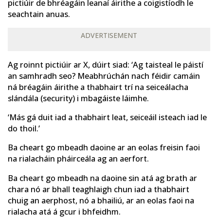
pictiúir de bhréagáin leanaí áirithe a coigistíodh le
seachtain anuas.
ADVERTISEMENT
Ag roinnt pictiúir ar X, dúirt siad: ‘Ag taisteal le páistí
an samhradh seo? Meabhrúchán nach féidir camáin
ná bréagáin áirithe a thabhairt trí na seiceálacha
slándála (security) i mbagáiste láimhe.
‘Más gá duit iad a thabhairt leat, seiceáil isteach iad le
do thoil.’
Ba cheart go mbeadh daoine ar an eolas freisin faoi
na rialacháin pháirceála ag an aerfort.
Ba cheart go mbeadh na daoine sin atá ag brath ar
chara nó ar bhall teaghlaigh chun iad a thabhairt
chuig an aerphost, nó a bhailiú, ar an eolas faoi na
rialacha atá á gcur i bhfeidhm.