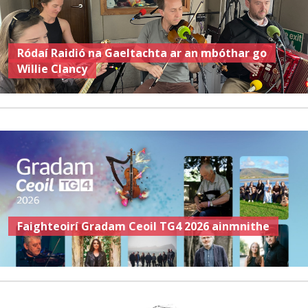
Ródaí Raidió na Gaeltachta ar an mbóthar go
Willie Clancy
Faighteoirí Gradam Ceoil TG4 2026 ainmnithe