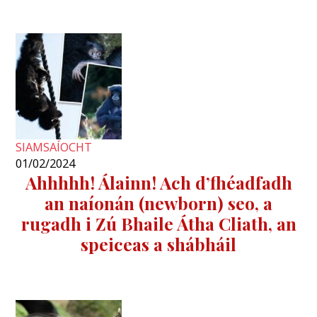
SIAMSAÍOCHT
01/02/2024
Ahhhhh! Álainn! Ach d’fhéadfadh
an naíonán (newborn) seo, a
rugadh i Zú Bhaile Átha Cliath, an
speiceas a shábháil