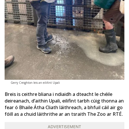
Gerry Creighton leis an eilifint Upali
Breis is ceithre bliana i ndiaidh a dteacht le chéile
deireanach, d’aithin Upali, eilifint tarbh cúig thonna an
fear ó Bhaile Átha Cliath láithreach, a bhfuil cáil air go
fóill as a chuid láithrithe ar an tsraith The Zoo ar RTÉ.
ADVERTISEMENT