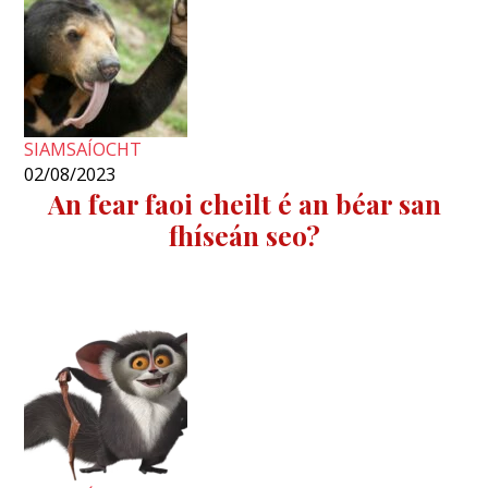
SIAMSAÍOCHT
02/08/2023
An fear faoi cheilt é an béar san
fhíseán seo?