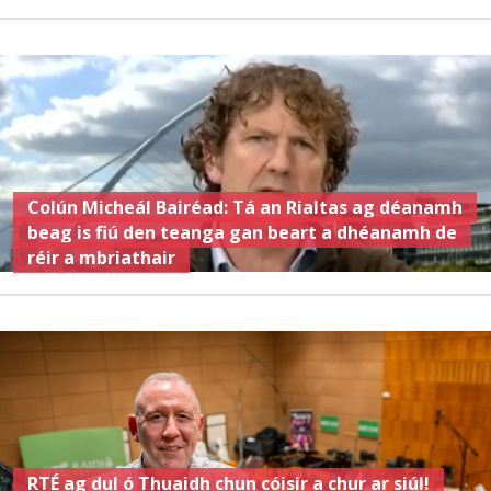
Colún Micheál Bairéad: Tá an Rialtas ag déanamh
beag is fiú den teanga gan beart a dhéanamh de
réir a mbriathair
RTÉ ag dul ó Thuaidh chun cóisir a chur ar siúl!