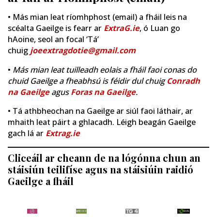
• Más mian leat ríomhphost (email) a fháil leis na
scéalta Gaeilge is fearr ar
ExtraG.ie
, ó Luan go
hAoine, seol an focal ‘Tá’
chuig
joeextragdotie@gmail.com
•
Más mian leat tuilleadh eolais a fháil faoi conas do
chuid Gaeilge a fheabhsú is féidir dul chuig
Conradh
na Gaeilge
agus
Foras na Gaeilge
.
• Tá athbheochan na Gaeilge ar siúl faoi láthair, ar
mhaith leat páirt a ghlacadh. Léigh beagán Gaeilge
gach lá ar
Extrag.ie
Cliceáil ar cheann de na lógónna chun an
stáisiún teilifíse agus na stáisiúin raidió
Gaeilge a fháil