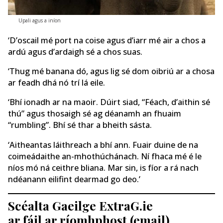
Upali agus a iníon
‘D’oscail mé port na coise agus d’iarr mé air a chos a
ardú agus d’ardaigh sé a chos suas.
‘Thug mé banana dó, agus lig sé dom oibriú ar a chosa
ar feadh dhá nó trí lá eile.
‘Bhí ionadh ar na maoir. Dúirt siad, “Féach, d’aithin sé
thú” agus thosaigh sé ag déanamh an fhuaim
“rumbling”. Bhí sé thar a bheith sásta.
‘Aitheantas láithreach a bhí ann. Fuair ​​​​duine de na
coimeádaithe an-mhothúchánach. Ní fhaca mé é le
níos mó ná ceithre bliana. Mar sin, is fíor a rá nach
ndéanann eilifint dearmad go deo.’
Scéalta Gaeilge ExtraG.ie
ar fáil ar ríomhphost (email)