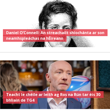
Daniel O’Connell: An streachailt shíochánta ar son
neamhspleáchas na hÉireann
Teacht le chéile ar leith ag Ros na Rún tar éis 30
bhliain de TG4