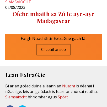
SIAMSAÍOCHT
02/08/2023
Oíche mhaith sa Zú le aye-aye
Madagascar
Faigh Nuachtlitir ExtraG.ie gach lá.
Cliceáil anseo
Lean ExtraG.ie
Bí ar an gcéad duine a léann an
Nuacht
is déanaí i
nGaeilge, leis an gclúdach is fearr ar chúrsaí reatha,
Siamsaíocht
bhríomhar agus
Spórt
.