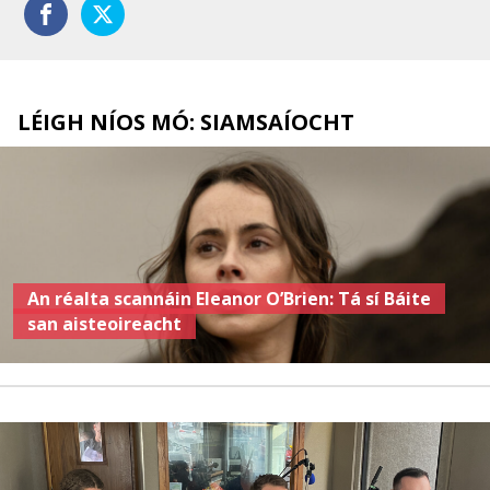
LÉIGH NÍOS MÓ: SIAMSAÍOCHT
An réalta scannáin Eleanor O’Brien: Tá sí Báite
san aisteoireacht