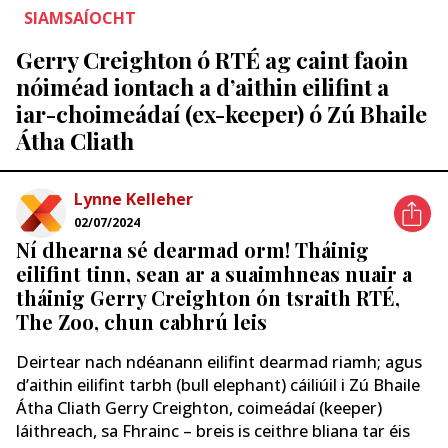
SIAMSAÍOCHT
Gerry Creighton ó RTÉ ag caint faoin
nóiméad iontach a d’aithin eilifint a
iar-choimeádaí (ex-keeper) ó Zú Bhaile
Átha Cliath
Lynne Kelleher
02/07/2024
Ní dhearna sé dearmad orm! Tháinig
eilifint tinn, sean ar a suaimhneas nuair a
tháinig Gerry Creighton ón tsraith RTÉ,
The Zoo, chun cabhrú leis
Deirtear nach ndéanann eilifint dearmad riamh; agus
d’aithin eilifint tarbh (bull elephant) cáiliúil i Zú Bhaile
Átha Cliath Gerry Creighton, coimeádaí (keeper)
láithreach, sa Fhrainc – breis is ceithre bliana tar éis