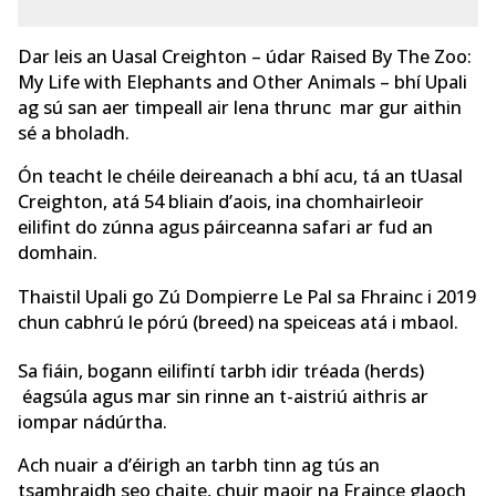
Dar leis an Uasal Creighton – údar Raised By The Zoo:
My Life with Elephants and Other Animals – bhí Upali
ag sú san aer timpeall air lena thrunc mar gur aithin
sé a bholadh.
Ón teacht le chéile deireanach a bhí acu, tá an tUasal
Creighton, atá 54 bliain d’aois, ina chomhairleoir
eilifint do zúnna agus páirceanna safari ar fud an
domhain.
Thaistil Upali go Zú Dompierre Le Pal sa Fhrainc i 2019
chun cabhrú le pórú (breed) na speiceas atá i mbaol.
Sa fiáin, bogann eilifintí tarbh idir tréada (herds)
éagsúla agus mar sin rinne an t-aistriú aithris ar
iompar nádúrtha.
Ach nuair a d’éirigh an tarbh tinn ag tús an
tsamhraidh seo chaite, chuir maoir na Fraince glaoch