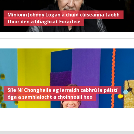
Míníonn Johnny Logan a chuid cúiseanna taobh
thiar den a bhaghcat Eoraifíse
Síle Ní Chonghaile ag iarraidh cabhrú le páistí
óga a samhlaíocht a choinneáil beo