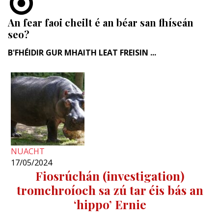
An fear faoi cheilt é an béar san fhíseán
seo?
B'FHÉIDIR GUR MHAITH LEAT FREISIN ...
NUACHT
17/05/2024
Fiosrúchán (investigation)
tromchroíoch sa zú tar éis bás an
‘hippo’ Ernie