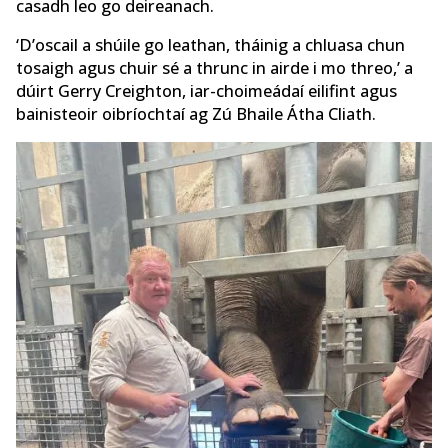
casadh leo go deireanach.
‘D’oscail a shúile go leathan, tháinig a chluasa chun
tosaigh agus chuir sé a thrunc in airde i mo threo,’ a
dúirt Gerry Creighton, iar-choimeádaí eilifint agus
bainisteoir oibríochtaí ag Zú Bhaile Átha Cliath.