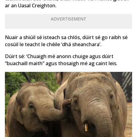
ar an Uasal Creighton.
ADVERTISEMENT
Nuair a shiúil sé isteach sa chlós, dúirt sé go raibh sé
cosúil le teacht le chéile ‘dhá sheanchara’.
Dúirt sé: ‘Chuaigh mé anonn chuige agus dúirt
“buachaill maith” agus thosaigh mé ag caint leis.