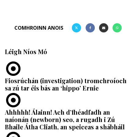
COMHROINN ANOIS
Léigh Níos Mó
Fiosrúchán (investigation) tromchroíoch
sa zú tar éis bás an ‘hippo’ Ernie
Ahhhhh! Álainn! Ach d’fhéadfadh an
naíonán (newborn) seo, a rugadh i Zú
Bhaile Átha Cliath, an speiceas a shábháil