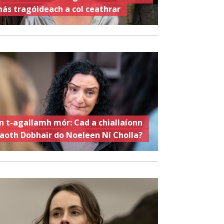
hás tragóideach a col ceathrar
n t-agallamh mór: Cad a chiallaíonn
aoth Dobhair do Noeleen Ní Cholla?