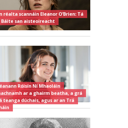
n réalta scannáin Eleanor O’Brien: Tá
í Báite san aisteoireacht
éanann Róisín Ní Mhaoláin
achnamh ar a ghairm beatha, a grá
á teanga dúchais, agus ar an Trá
háin