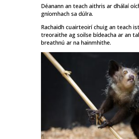
Déanann an teach aithris ar dhálaí oích
gníomhach sa dúlra.
Rachaidh cuairteoirí chuig an teach i
treoraithe ag soilse bídeacha ar an ta
breathnú ar na hainmhithe.