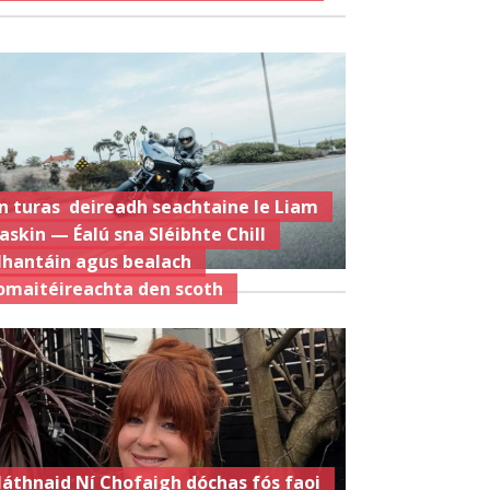
n turas deireadh seachtaine le Liam
askin — Éalú sna Sléibhte Chill
hantáin agus bealach
omaitéireachta den scoth
láthnaid Ní Chofaigh dóchas fós faoi