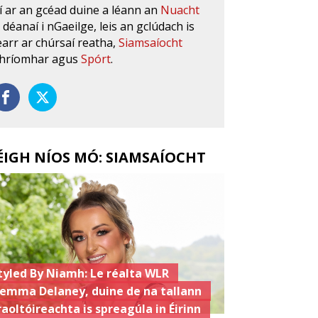
í ar an gcéad duine a léann an
Nuacht
s déanaí i nGaeilge, leis an gclúdach is
earr ar chúrsaí reatha,
Siamsaíocht
hríomhar agus
Spórt
.
ÉIGH NÍOS MÓ: SIAMSAÍOCHT
tyled By Niamh: Le réalta WLR
emma Delaney, duine de na tallann
raoltóireachta is spreagúla in Éirinn