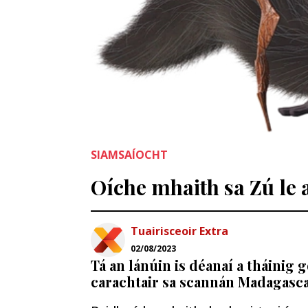
SIAMSAÍOCHT
Oíche mhaith sa Zú le
Tuairisceoir Extra
02/08/2023
Tá an lánúin is déanaí a tháinig g
carachtair sa scannán Madagasc