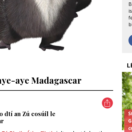
B
i
f
b
L
 aye-aye Madagascar
o dtí an Zú cosúil le
S
ar
G
c