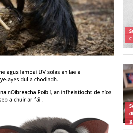
S
C
the agus lampaí UV solas an lae a
ye-ayes dul a chodladh.
g na nOibreacha Poiblí, an infheistíocht de níos
 a chuir ar fáil.
S
d
g