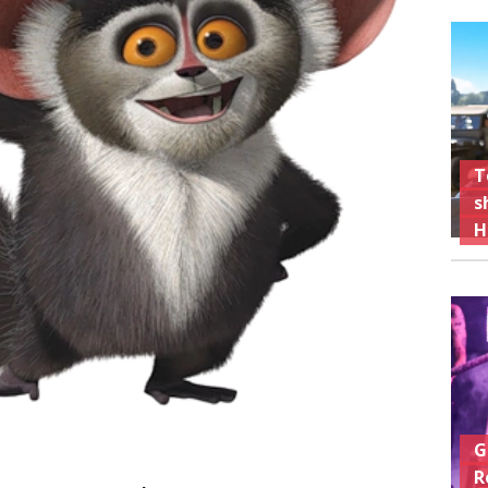
T
s
H
G
R