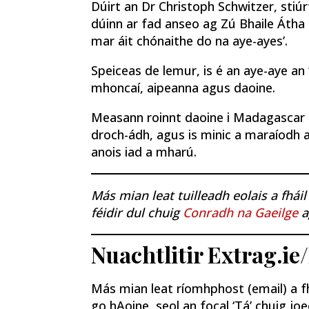
Dúirt an Dr Christoph Schwitzer, stiúrt
dúinn ar fad anseo ag Zú Bhaile Átha 
mar áit chónaithe do na aye-ayes’.
Speiceas de lemur, is é an aye-aye an 
mhoncaí, aipeanna agus daoine.
Measann roinnt daoine i Madagascar 
droch-ádh, agus is minic a maraíodh a
anois iad a mharú.
Más mian leat tuilleadh eolais a fhái
féidir dul chuig
Conradh na Gaeilge
Nuachtlitir Extrag.ie
Más mian leat ríomhphost (email) a fhá
go hAoine, seol an focal ‘Tá’ chuig 