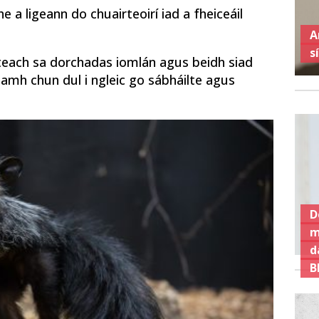
e a ligeann do chuairteoirí iad a fheiceáil
A
s
steach sa dorchadas iomlán agus beidh siad
lamh chun dul i ngleic go sábháilte agus
D
m
d
B