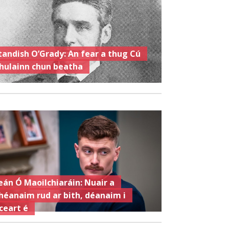
tandish O’Grady: An fear a thug Cú
hulainn chun beatha
eán Ó Maoilchiaráin: Nuair a
héanaim rud ar bith, déanaim i
ceart é