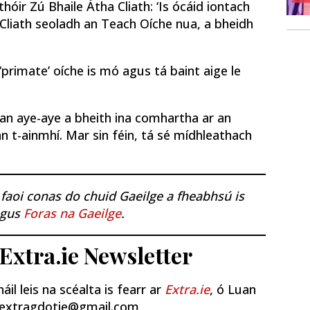
hóir Zú Bhaile Átha Cliath: ‘Is ócáid iontach
Cliath seoladh an Teach Oíche nua, a bheidh
‘primate’ oíche is mó agus tá baint aige le
an aye-aye a bheith ina comhartha
ar an
n t-ainmhí. Mar sin féin, tá sé mídhleathach
l faoi conas do chuid Gaeilge a fheabhsú is
agus
Foras na Gaeilge
.
/Extra.ie Newsletter
il leis na scéalta is fearr ar
Extra.ie
, ó Luan
joeextragdotie@gmail.com