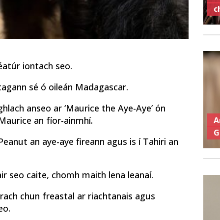
c
éatúr iontach seo.
 tagann sé ó oileán Madagascar.
hlach anseo ar ‘Maurice the Aye-Aye’ ón
Maurice an fíor-ainmhí.
A
G
Peanut an aye-aye fireann agus is í Tahiri an
 seo caite, chomh maith lena leanaí.
ach chun freastal ar riachtanais agus
eo.