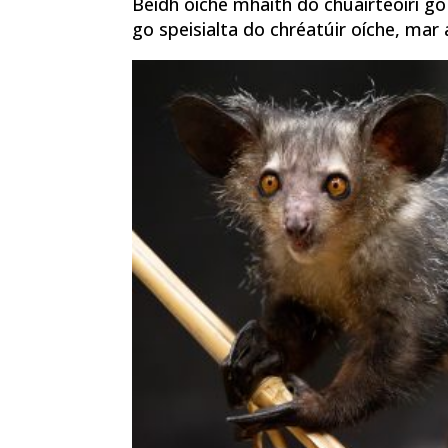
Beidh oíche mhaith do chuairteoirí g
go speisialta do chréatúir oíche, mar 