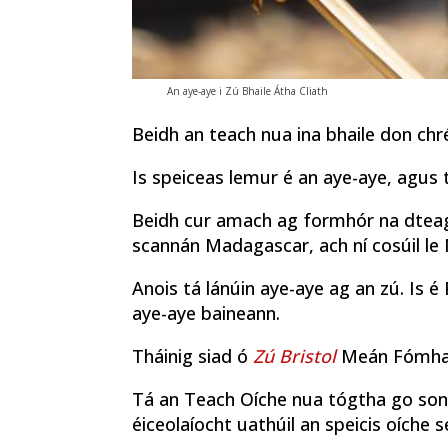
An aye-aye i Zú Bhaile Átha Cliath
Beidh an teach nua ina bhaile don chr
Is speiceas lemur é an aye-aye, agus
Beidh cur amach ag formhór na dteag
scannán Madagascar, ach ní cosúil le 
Anois tá lánúin aye-aye ag an zú. Is é 
aye-aye baineann.
Tháinig siad ó
Zú Bristol
Meán Fómhair
Tá an Teach Oíche nua tógtha go sonr
éiceolaíocht uathúil an speicis oíche s