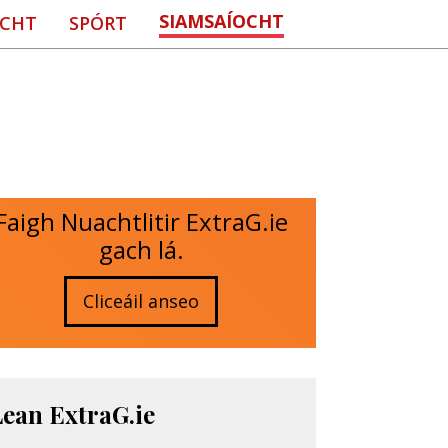
SIAMSAÍOCHT
CHT
SPÓRT
Faigh Nuachtlitir ExtraG.ie
gach lá.
Cliceáil anseo
Lean ExtraG.ie