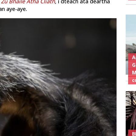
o
Zú Bhaile Átha Cliath
, i dteach atá deartha
an aye-aye.
A
G
M
c
B