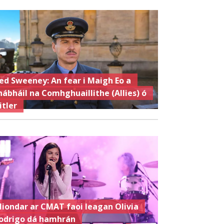
ed Sweeney: An fear i Maigh Eo a
hábháil na Comhghuaillithe (Allies) ó
itler
liondar ar CMAT faoi leagan Olivia
odrigo dá hamhrán