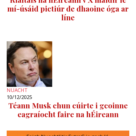
mí-úsáid pictiúr de dhaoine óga ar
líne
NUACHT
10/12/2025
Téann Musk chun cúirte i gcoinne
eagraíocht faire na hÉireann