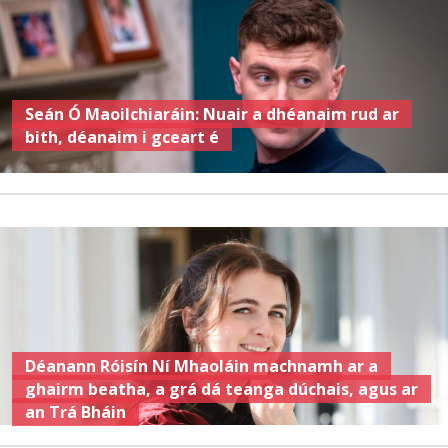
Seán Ó Maoilchiaráin: Nuair a dhéanaim rud ar
bith, déanaim i gceart é
Déanann Róisín Ní Mhaoláin machnamh ar a
ghairm beatha, a grá dá teanga dúchais, agus ar
an Trá Bháin