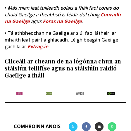
•
Más mian leat tuilleadh eolais a fháil faoi conas do
chuid Gaeilge a fheabhsú is féidir dul chuig
Conradh
na Gaeilge
agus
Foras na Gaeilge
.
• Tá athbheochan na Gaeilge ar siúl faoi láthair, ar
mhaith leat páirt a ghlacadh. Léigh beagán Gaeilge
gach lá ar
Extrag.ie
Cliceáil ar cheann de na lógónna chun an
stáisiún teilifíse agus na stáisiúin raidió
Gaeilge a fháil
COMHROINN ANOIS