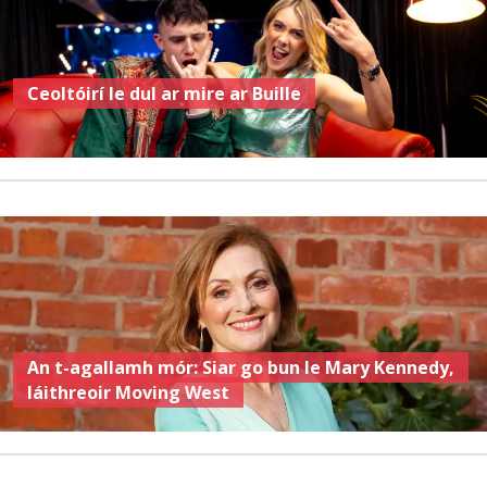
Ceoltóirí le dul ar mire ar Buille
An t-agallamh mór: Siar go bun le Mary Kennedy,
láithreoir Moving West