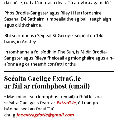
dá chéile, rud atá iontach deas. Tá an-ghrá agam dó.’
Phós Brodie-Sangster agus Riley i Hertfordshire i
Sasana, Dé Sathairn, timpeallaithe ag baill teaghlaigh
agus dlúthchairde.
Bhí searmanas i Séipéal St Geroge, séipéal ón 14ú
haois, in Anstey.
In íomhánna a foilsíodh in The Sun, is féidir Brodie-
Sangster agus Rileya fheiceáil ag miongháire agus a n-
aíonna ag caitheamh confetti orthu.
Scéalta Gaeilge ExtraG.ie
ar fáil ar ríomhphost (email)
• Más mian leat ríomhphost (email) a fháil leis na
scéalta Gaeilge is fearr ar
ExtraG.ie
, ó Luan go
hAoine, seol an focal ‘Tá’
chuig
joeextragdotie@gmail.com