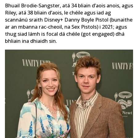
Bhuail Brodie-Sangster, atá 34 bliain d’aois anois, agus
Riley, atá 38 bliain d’aois, le chéile agus iad ag
scannánú sraith Disney+ Danny Boyle Pistol (bunaithe
ar an mbanna rac-cheoil, na Sex Pistols) i 2021; agus
thug siad lámh is focal dá chéile (got engaged) dhá
bhliain ina dhiaidh sin.