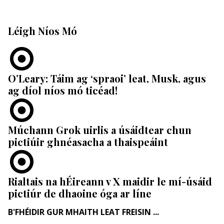
Léigh Níos Mó
O’Leary: Táim ag ‘spraoi’ leat, Musk, agus
ag díol níos mó ticéad!
Múchann Grok uirlis a úsáidtear chun
pictiúir ghnéasacha a thaispeáint
Rialtais na hÉireann v X maidir le mí-úsáid
pictiúr de dhaoine óga ar líne
B'FHÉIDIR GUR MHAITH LEAT FREISIN ...