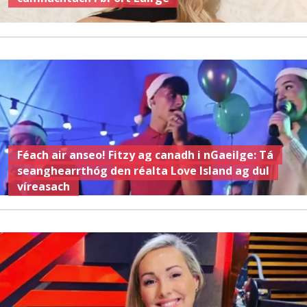
Féach air anseo! Fitzy ag canadh i nGaeilge: Tá
seanghearrthóg den réalta Love Island ag dul
víreasach