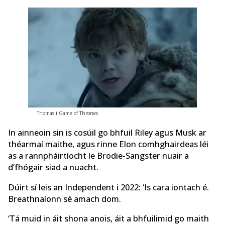
Thomas i Game of Thrones
In ainneoin sin is cosúil go bhfuil Riley agus Musk ar
théarmaí maithe, agus rinne Elon comhghairdeas léi
as a rannpháirtíocht le Brodie-Sangster nuair a
d’fhógair siad a nuacht.
Dúirt sí leis an Independent i 2022: ‘Is cara iontach é.
Breathnaíonn sé amach dom.
‘Tá muid in áit shona anois, áit a bhfuilimid go maith