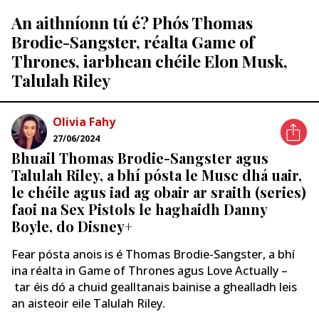
An aithníonn tú é? Phós Thomas
Brodie-Sangster, réalta Game of
Thrones, iarbhean chéile Elon Musk,
Talulah Riley
Olivia Fahy
27/06/2024
Bhuail Thomas Brodie-Sangster agus
Talulah Riley, a bhí pósta le Musc dhá uair,
le chéile agus iad ag obair ar sraith (series)
faoi na Sex Pistols le haghaidh Danny
Boyle, do Disney+
Fear pósta anois is é Thomas Brodie-Sangster, a bhí
ina réalta in Game of Thrones agus Love Actually –
tar éis dó a chuid gealltanais bainise a ghealladh leis
an aisteoir eile Talulah Riley.