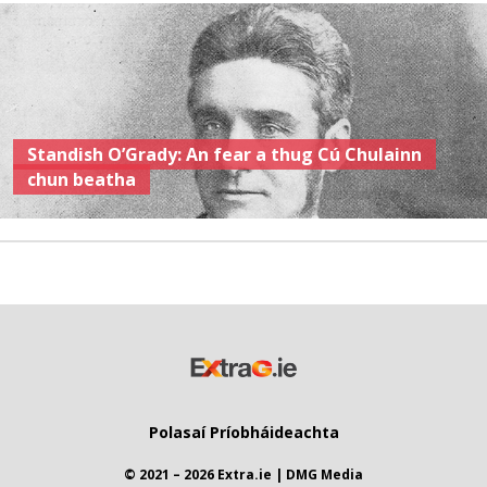
Standish O’Grady: An fear a thug Cú Chulainn
chun beatha
Polasaí Príobháideachta
© 2021 – 2026 Extra.ie | DMG Media