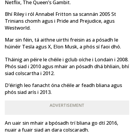
Netflix, The Queen’s Gambit.
Bhí Riley i ról Annabel Fritton sa scannán 2005 St
Trinians chomh agus i Pride and Prejudice, agus
Westworld.
Mar sin féin, tá aithne uirthi freisin as a pósadh le
húinéir Tesla agus X, Elon Musk, a phós sí faoi dhó.
Tháinig an péire le chéile i gclub oíche i Londain i 2008.
Phós siad i 2010 agus mhair an pósadh dhá bhliain, bhí
siad colscartha i 2012.
D’éirigh leo fanacht óna chéile ar feadh bliana agus
phós siad arís i 2013.
ADVERTISEMENT
An uair sin mhair a bpósadh trí bliana go dtí 2016,
nuair a fuair siad an dara colscaradh.