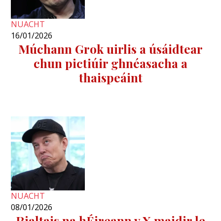
NUACHT
16/01/2026
Múchann Grok uirlis a úsáidtear
chun pictiúir ghnéasacha a
thaispeáint
NUACHT
08/01/2026
Rialtais na hÉireann v X maidir le