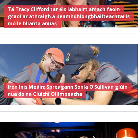
Tá Tracy Clifford tar éis labhairt amach faoin
gcaoi ar athraigh a neamhdhiongbháilteachtaí is
mó le blianta anuas
Iron Inis Meáin: Spreagann Sonia O’Sullivan glúin
nua do na Cluichí Oilimpeacha