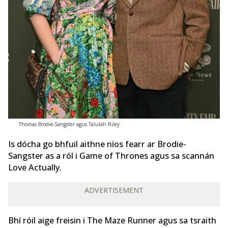
Thomas Brodie-Sangster agus Talulah Riley
Is dócha go bhfuil aithne níos fearr ar Brodie-
Sangster as a ról i Game of Thrones agus sa scannán
Love Actually.
ADVERTISEMENT
Bhí róil aige freisin i The Maze Runner agus sa tsraith