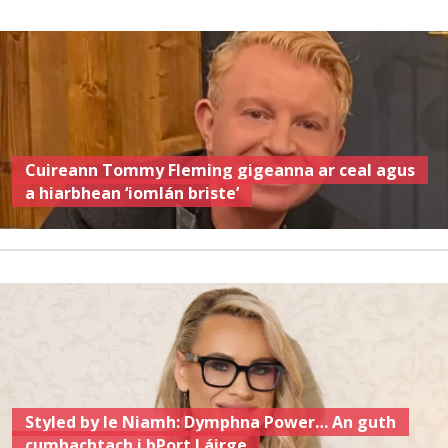
Cuireann Tommy Fleming gigeanna ar ceal agus
a hiarbhean ‘iomlán briste’
Styled by le Niamh: Dymphna Power… An guth
cumhachtach i bPort Láirge