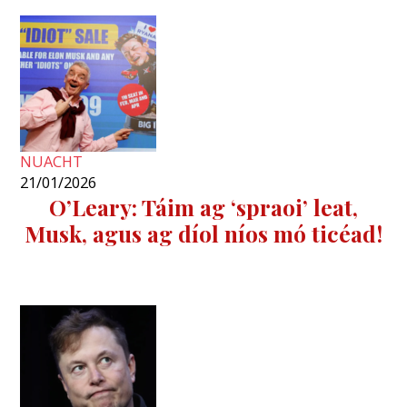
NUACHT
21/01/2026
O’Leary: Táim ag ‘spraoi’ leat,
Musk, agus ag díol níos mó ticéad!