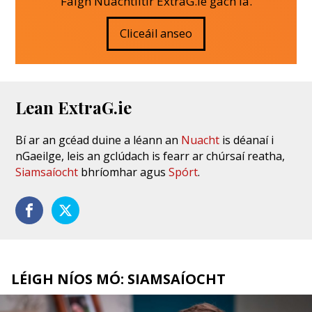
Faigh Nuachtlitir ExtraG.ie gach lá.
Cliceáil anseo
Lean ExtraG.ie
Bí ar an gcéad duine a léann an
Nuacht
is déanaí i
nGaeilge, leis an gclúdach is fearr ar chúrsaí reatha,
Siamsaíocht
bhríomhar agus
Spórt
.
LÉIGH NÍOS MÓ: SIAMSAÍOCHT