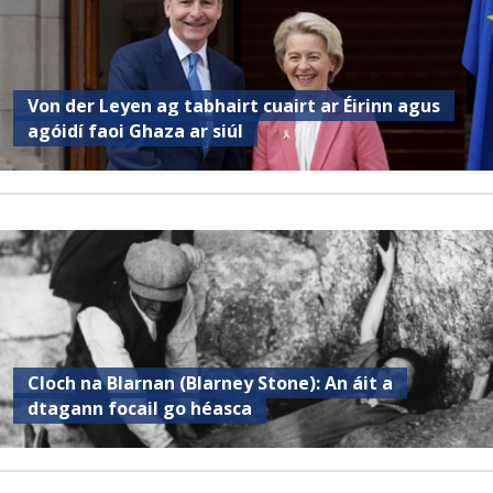
Von der Leyen ag tabhairt cuairt ar Éirinn agus
agóidí faoi Ghaza ar siúl
Cloch na Blarnan (Blarney Stone): An áit a
dtagann focail go héasca