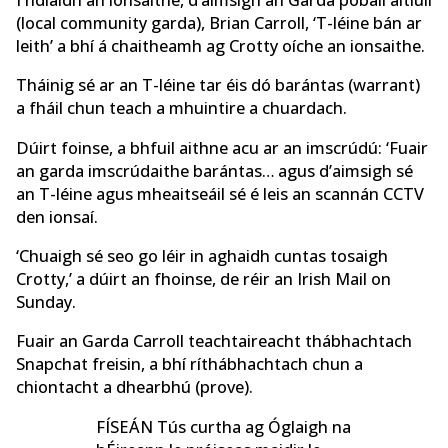
(local community garda), Brian Carroll, ‘T-léine bán ar
leith’ a bhí á chaitheamh ag Crotty oíche an ionsaithe.
Tháinig sé ar an T-léine tar éis dó barántas (warrant)
a fháil chun teach a mhuintire a chuardach.
Dúirt foinse, a bhfuil aithne acu ar an imscrúdú: ‘Fuair ​​
an garda imscrúdaithe barántas… agus d’aimsigh sé
an T-léine agus mheaitseáil sé é leis an scannán CCTV
den ionsaí.
‘Chuaigh sé seo go léir in aghaidh cuntas tosaigh
Crotty,’ a dúirt an fhoinse, de réir an Irish Mail on
Sunday.
Fuair ​​an Garda Carroll teachtaireacht thábhachtach
Snapchat freisin, a bhí ríthábhachtach chun a
chiontacht a dhearbhú (prove).
FÍSEÁN Tús curtha ag Óglaigh na