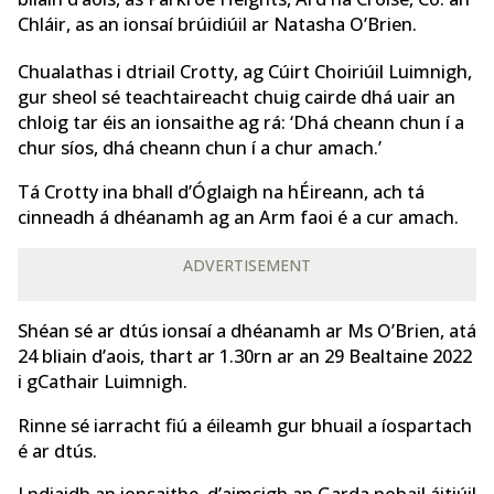
Chláir, as an ionsaí brúidiúil ar Natasha O’Brien.
Chualathas i dtriail Crotty, ag Cúirt Choiriúil Luimnigh,
gur sheol sé teachtaireacht chuig cairde dhá uair an
chloig tar éis an ionsaithe ag rá: ‘Dhá cheann chun í a
chur síos, dhá cheann chun í a chur amach.’
Tá Crotty ina bhall d’Óglaigh na hÉireann, ach tá
cinneadh á dhéanamh ag an Arm faoi é a cur amach.
ADVERTISEMENT
Shéan sé ar dtús ionsaí a dhéanamh ar Ms O’Brien, atá
24 bliain d’aois, thart ar 1.30rn ar an 29 Bealtaine 2022
i gCathair Luimnigh.
Rinne sé iarracht fiú a éileamh gur bhuail a íospartach
é ar dtús.
I ndiaidh an ionsaithe, d’aimsigh an Garda pobail áitiúil