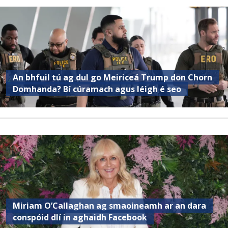
An bhfuil tú ag dul go Meiriceá Trump don Chorn
Domhanda? Bí cúramach agus léigh é seo
Miriam O’Callaghan ag smaoineamh ar an dara
conspóid dlí in aghaidh Facebook