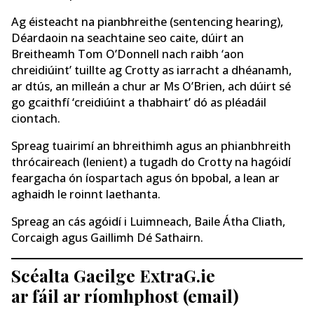
Ag éisteacht na pianbhreithe (sentencing hearing),
Déardaoin na seachtaine seo caite, dúirt an
Breitheamh Tom O’Donnell nach raibh ‘aon
chreidiúint’ tuillte ag Crotty as iarracht a dhéanamh,
ar dtús, an milleán a chur ar Ms O’Brien, ach dúirt sé
go gcaithfí ‘creidiúint a thabhairt’ dó as pléadáil
ciontach.
Spreag tuairimí an bhreithimh agus an phianbhreith
thrócaireach (lenient) a tugadh do Crotty na hagóidí
feargacha ón íospartach agus ón bpobal, a lean ar
aghaidh le roinnt laethanta.
Spreag an cás agóidí i Luimneach, Baile Átha Cliath,
Corcaigh agus Gaillimh Dé Sathairn.
Scéalta Gaeilge ExtraG.ie
ar fáil ar ríomhphost (email)