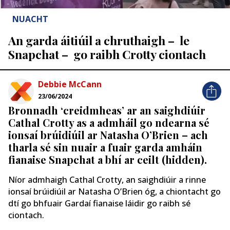
NUACHT
An garda áitiúil a chruthaigh – le
Snapchat – go raibh Crotty ciontach
Debbie McCann
23/06/2024
Bronnadh ‘creidmheas’ ar an saighdiúir
Cathal Crotty as a admháil go ndearna sé
ionsaí brúidiúil ar Natasha O’Brien – ach
tharla sé sin nuair a fuair garda amháin
fianaise Snapchat a bhí ar ceilt (hidden).
Níor admhaigh Cathal Crotty, an saighdiúir a rinne
ionsaí brúidiúil ar Natasha O’Brien óg, a chiontacht go
dtí go bhfuair Gardaí fianaise láidir go raibh sé
ciontach.