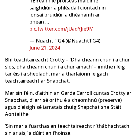
hÉireann le próiseas maidir le
saighdiúir a phléadáil ciontach in
ionsaí brúidiúil a dhéanamh ar
bhean …
pic.twitter.com/jUadYJie9M
— Nuacht TG4 (@NuachtTG4)
June 21, 2024
Bhí teachtaireacht Crotty – ‘Dhá cheann chun í a chur
síos, dhá cheann chun í a chur amach’ – imithe i léig
tar éis í a sheoladh, mar a tharlaíonn le gach
teachtaireacht ar Snapchat.
Mar sin féin, d’aithin an Garda Carroll cuntas Crotty ar
Snapchat, d’iarr sé orthu é a chaomhnú (preserve)
agus d’eisigh sé iarratais chuig Snapchat sna Stáit
Aontaithe.
‘Sin mar a fuarthas an teachtaireacht ríthábhachtach
sin ar ais,’ a dúirt an fhoinse.