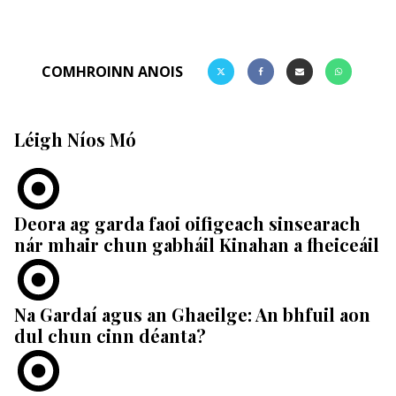
COMHROINN ANOIS
Léigh Níos Mó
Deora ag garda faoi oifigeach sinsearach
nár mhair chun gabháil Kinahan a fheiceáil
Na Gardaí agus an Ghaeilge: An bhfuil aon
dul chun cinn déanta?