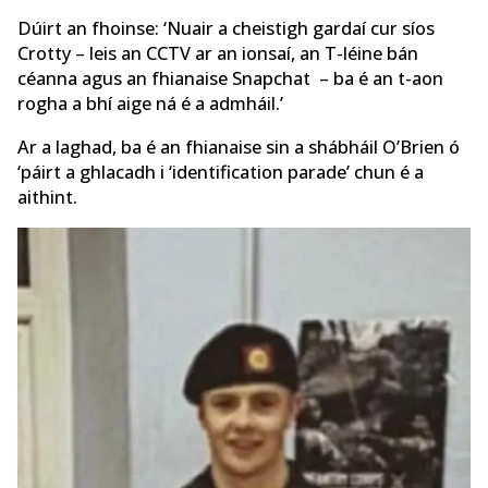
Dúirt an fhoinse: ‘Nuair a cheistigh gardaí cur síos
Crotty – leis an CCTV ar an ionsaí, an T-léine bán
céanna agus an fhianaise Snapchat – ba é an t-aon
rogha a bhí aige ná é a admháil.’
Ar a laghad, ba é an fhianaise sin a shábháil O’Brien ó
‘páirt a ghlacadh i ‘identification parade’ chun é a
aithint.