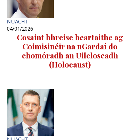
NUACHT
04/01/2026
Cosaint bhreise beartaithe ag
Coimisinéir na nGardaí do
chomóradh an Uileloscadh
(Holocaust)
NUACHT