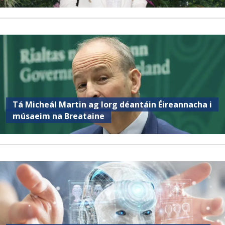
Tá Micheál Martin ag lorg déantáin Éireannacha i
músaeim na Breataine