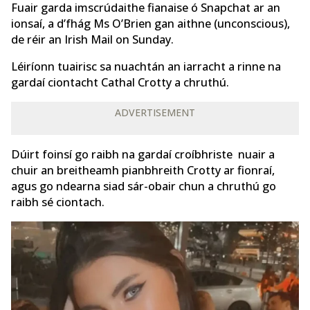
Fuair ​​garda imscrúdaithe fianaise ó Snapchat ar an
ionsaí, a d’fhág Ms O’Brien gan aithne (unconscious),
de réir an Irish Mail on Sunday.
Léiríonn tuairisc sa nuachtán an iarracht a rinne na
gardaí ciontacht Cathal Crotty a chruthú.
ADVERTISEMENT
Dúirt foinsí go raibh na gardaí croíbhriste nuair a
chuir an breitheamh pianbhreith Crotty ar fionraí,
agus go ndearna siad sár-obair chun a chruthú go
raibh sé ciontach.