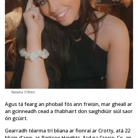
Natasha O’Brien
Agus tá fearg an phobail fós ann freisin, mar gheall ar
an gcinneadh cead a thabhairt don saighdiúir siúl saor
ón gcúirt.
Gearradh téarma trí bliana ar fionraí ar Crotty, atá 22
bliain d’aois, as Parkroe Heights, Ard na Croise, Co. an