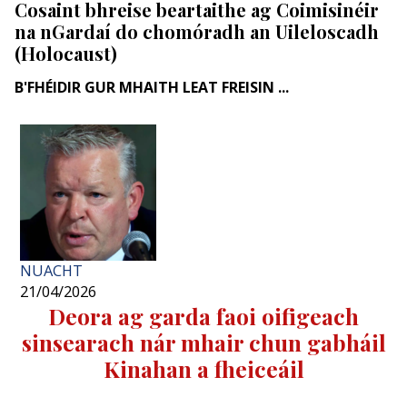
Cosaint bhreise beartaithe ag Coimisinéir
na nGardaí do chomóradh an Uileloscadh
(Holocaust)
B'FHÉIDIR GUR MHAITH LEAT FREISIN ...
NUACHT
21/04/2026
Deora ag garda faoi oifigeach
sinsearach nár mhair chun gabháil
Kinahan a fheiceáil