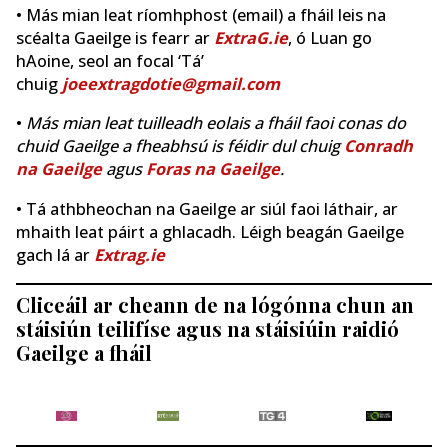
• Más mian leat ríomhphost (email) a fháil leis na
scéalta Gaeilge is fearr ar
ExtraG.ie
, ó Luan go
hAoine, seol an focal ‘Tá’
chuig
joeextragdotie@gmail.com
•
Más mian leat tuilleadh eolais a fháil faoi conas do
chuid Gaeilge a fheabhsú is féidir dul chuig
Conradh
na Gaeilge
agus
Foras na Gaeilge
.
• Tá athbheochan na Gaeilge ar siúl faoi láthair, ar
mhaith leat páirt a ghlacadh. Léigh beagán Gaeilge
gach lá ar
Extrag.ie
Cliceáil ar cheann de na lógónna chun an
stáisiún teilifíse agus na stáisiúin raidió
Gaeilge a fháil