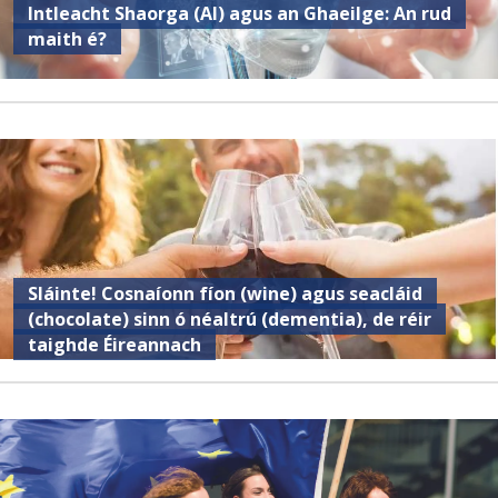
Intleacht Shaorga (AI) agus an Ghaeilge: An rud
maith é?
Sláinte! Cosnaíonn fíon (wine) agus seacláid
(chocolate) sinn ó néaltrú (dementia), de réir
taighde Éireannach