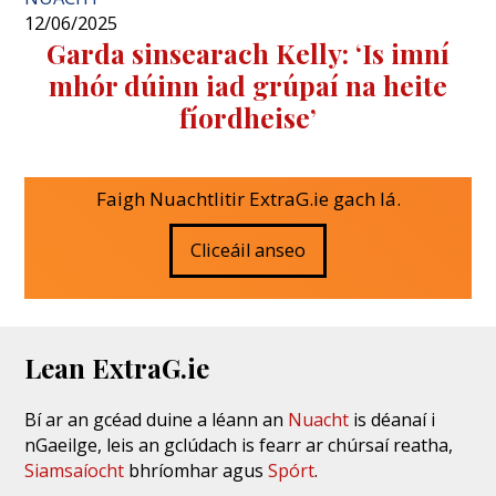
12/06/2025
Garda sinsearach Kelly: ‘Is imní
mhór dúinn iad grúpaí na heite
fíordheise’
Faigh Nuachtlitir ExtraG.ie gach lá.
Cliceáil anseo
Lean ExtraG.ie
Bí ar an gcéad duine a léann an
Nuacht
is déanaí i
nGaeilge, leis an gclúdach is fearr ar chúrsaí reatha,
Siamsaíocht
bhríomhar agus
Spórt
.