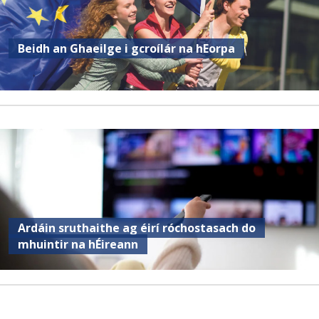
Beidh an Ghaeilge i gcroílár na hEorpa
Ardáin sruthaithe ag éirí róchostasach do
mhuintir na hÉireann