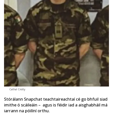
Cathal Crotty
Stórálann Snapchat teachtaireachtaí cé go bhfuil siad
imithe ó scáileáin – agus is féidir iad a aisghabháil má
iarrann na póilíní orthu.