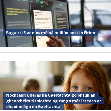
Bagairt IS ar níos mó ná milliún post in Éirinn
Nochtann Údarás na Gaeltachta go bhfuil an
ghéarchéim tithíochta ag cur go mór isteach ar
dhaoine óga na Gaeltachta