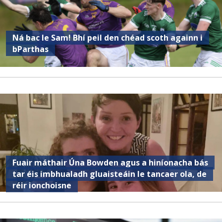
Ná bac le Sam! Bhí peil den chéad scoth againn i
bParthas
Fuair ​​máthair Úna Bowden agus a hiníonacha bás
tar éis imbhualadh gluaisteáin le tancaer ola, de
réir ionchoisne