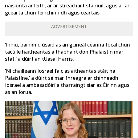
náisiúnta ar leith, ar ár streachailt stairiúil, agus ar ár
gcearta chun féinchinnidh agus ceartais.
ADVERTISEMENT
‘Inniu, bainimid úsáid as an gcineál céanna focal chun
tacú le haitheantas a thabhairt don Phalaistín mar
stát,’ a dúirt an tUasal Harris.
‘Ní chailleann Iosrael faic as aitheantas stáit na
Palaistíne,’ a dúirt sé mar fhreagra ar chinneadh
Iosrael a ambasadóirí a tharraingt siar as Éirinn agus
as an Iorua.