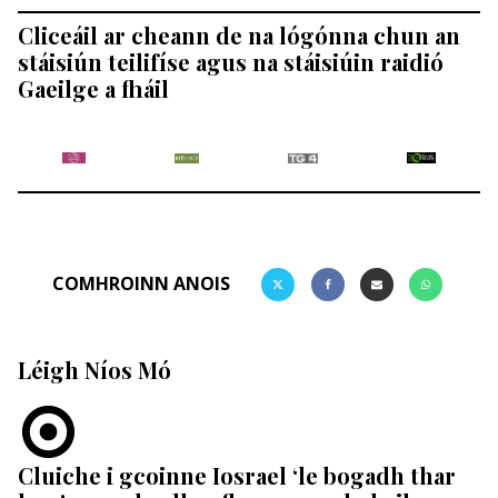
Cliceáil ar cheann de na lógónna chun an
stáisiún teilifíse agus na stáisiúin raidió
Gaeilge a fháil
COMHROINN ANOIS
Léigh Níos Mó
Cluiche i gcoinne Iosrael ‘le bogadh thar