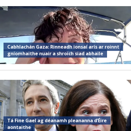
Cabhlachán Gaza: Rinneadh ionsaí arís ar roinnt
gníomhaithe nuair a shroich siad abhaile
Tá Fine Gael ag déanamh pleananna d’Éire
aontaithe