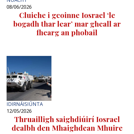
NUACHT
08/06/2026
Cluiche i gcoinne Iosrael ‘le
bogadh thar lear’ mar gheall ar
fhearg an phobail
IDIRNÁISIÚNTA
12/05/2026
Thruailligh saighdiúirí Iosrael
dealbh den Mhaighdean Mhuire