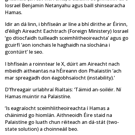
Iosrael Benjamin Netanyahu agus baill shinsearacha
Hamas.
Idir an dá linn, i bhfíseán ar líne a bhí dírithe ar Éirinn,
d’éiligh Aireacht Eachtrach (Foreign Ministery) Iosrael
‘go dtiocfaidh tuilleadh sceimhlitheoireachta’ agus go
gcuirfí ‘aon ionchais le haghaidh na síochána i
gcontúirt’ le seo.
I bhfíseán a roinntear le X, dúirt am Aireacht nach
mbeidh aitheantas na hÉireann don Phalaistín ‘ach
mar spreagadh don éagobhsaíocht (instability).’
D’fhreagair urlabhraí Rialtais: ‘Táimid an-soiléir. Ní
Hamas muintir na Palaistíne.
‘Is eagraíocht sceimhlitheoireachta í Hamas a
cháinimid go hiomlán. Aithneoidh Éire staid na
Palaistíne go luath chun réiteach an dá-stát (two-
state solution) a choinneáil beo.