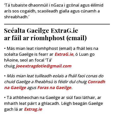
‘Tá tubaiste dhaonnúil i nGaza i gcónaí agus éilímid
arís sos cogaidh, scaoileadh gialla agus cúnamh a
shreabhadh.’
Scéalta Gaeilge ExtraG.ie
ar fáil ar ríomhphost (email)
• Más mian leat ríomhphost (email) a fháil leis na
scéalta Gaeilge is fearr ar
ExtraG.ie
, ó Luan go
hAoine, seol an focal ‘Tá’
chuig
joeextragdotie@gmail.com
•
Más mian leat tuilleadh eolais a fháil faoi conas do
chuid Gaeilge a fheabhsú is féidir dul chuig
Conradh
na Gaeilge
agus
Foras na Gaeilge
.
• Tá athbheochan na Gaeilge ar siúl faoi láthair, ar
mhaith leat páirt a ghlacadh. Léigh beagán Gaeilge
gach lá ar
Extrag.ie