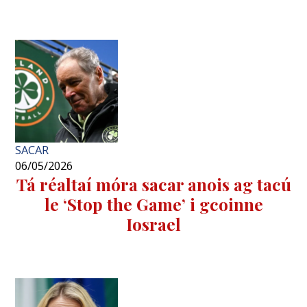
SACAR
06/05/2026
Tá réaltaí móra sacar anois ag tacú
le ‘Stop the Game’ i gcoinne
Iosrael