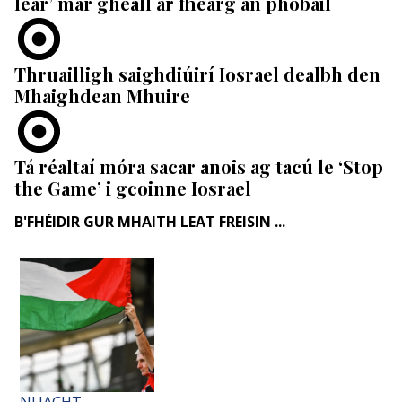
lear’ mar gheall ar fhearg an phobail
Thruailligh saighdiúirí Iosrael dealbh den
Mhaighdean Mhuire
Tá réaltaí móra sacar anois ag tacú le ‘Stop
the Game’ i gcoinne Iosrael
B'FHÉIDIR GUR MHAITH LEAT FREISIN ...