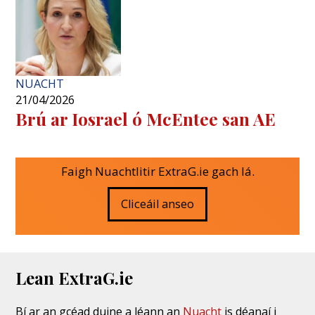
NUACHT
21/04/2026
Brú ar Iosrael ó McEntee san AE
Faigh Nuachtlitir ExtraG.ie gach lá.
Cliceáil anseo
Lean ExtraG.ie
Bí ar an gcéad duine a léann an
Nuacht
is déanaí i