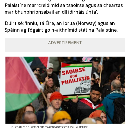
Palaistíne mar ‘creidimid sa tsaoirse agus sa cheartas
mar bhunphrionsabail an dlí idirnáisiúnta’.
Dúirt sé: ‘Inniu, tá Éire, an Iorua (Norway) agus an
Spáinn ag fógairt go n-aithnímid stát na Palaistíne.
ADVERTISEMENT
‘Ní chailleann Iosrael faic as aitheantas stáit na Palaistíne’