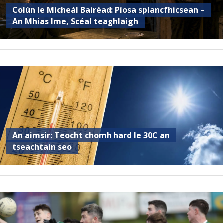
Colún le Micheál Bairéad: Píosa splancfhicsean –
An Mhias Ime, Scéal teaghlaigh
An aimsir: Teocht chomh hard le 30C an
tseachtain seo