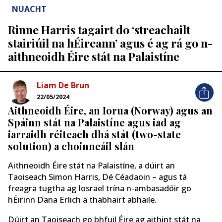
NUACHT
Rinne Harris tagairt do ‘streachailt
stairiúil na hÉireann’ agus é ag rá go n-
aithneoidh Éire stát na Palaistíne
Liam De Brun
22/05/2024
Aithneoidh Éire, an Iorua (Norway) agus an
Spáinn stát na Palaistíne agus iad ag
iarraidh réiteach dhá stát (two-state
solution) a choinneáil slán
Aithneoidh Éire stát na Palaistíne, a dúirt an
Taoiseach Simon Harris, Dé Céadaoin – agus tá
freagra tugtha ag Iosrael trína n-ambasadóir go
hÉirinn Dana Erlich a thabhairt abhaile.
Dúirt an Taoiseach go bhfuil Éire ag aithint stát na