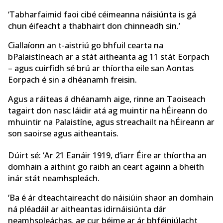
‘Tabharfaimid faoi cibé céimeanna náisiúnta is gá
chun éifeacht a thabhairt don chinneadh sin.’
Ciallaíonn an t-aistriú go bhfuil cearta na
bPalaistíneach ar a stát aitheanta ag 11 stát Eorpach
– agus cuirfidh sé brú ar thíortha eile san Aontas
Eorpach é sin a dhéanamh freisin.
Agus a ráiteas á dhéanamh aige, rinne an Taoiseach
tagairt don nasc láidir atá ag muintir na hÉireann do
mhuintir na Palaistíne, agus streachailt na hÉireann ar
son saoirse agus aitheantais.
Dúirt sé: ‘Ar 21 Eanáir 1919, d’iarr Éire ar thíortha an
domhain a aithint go raibh an ceart againn a bheith
inár stát neamhspleách.
‘Ba é ár dteachtaireacht do náisiúin shaor an domhain
ná pléadáil ar aitheantas idirnáisiúnta dár
neamhspleáchas, ag cur béime ar ár bhféiniúlacht