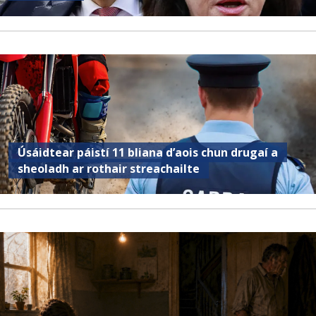
Úsáidtear páistí 11 bliana d’aois chun drugaí a
sheoladh ar rothair streachailte