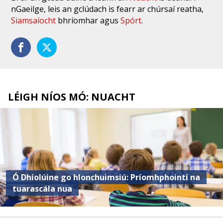
nGaeilge, leis an gclúdach is fearr ar chúrsaí reatha,
Siamsaíocht
bhríomhar agus
Spórt
.
LÉIGH NÍOS MÓ: NUACHT
Ó Dhíolúine go hIonchuimsiú: Príomhphointí na
tuarascála nua