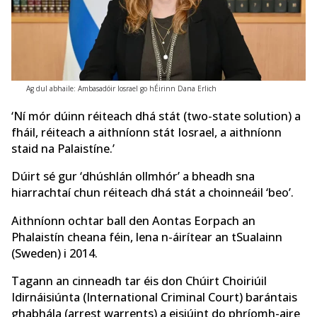
Ag dul abhaile: Ambasadóir Iosrael go hÉirinn Dana Erlich
‘Ní mór dúinn réiteach dhá stát (two-state solution) a
fháil, réiteach a aithníonn stát Iosrael, a aithníonn
staid na Palaistíne.’
Dúirt sé gur ‘dhúshlán ollmhór’ a bheadh sna
hiarrachtaí chun réiteach dhá stát a choinneáil ‘beo’.
Aithníonn ochtar ball den Aontas Eorpach an
Phalaistín cheana féin, lena n-áirítear an tSualainn
(Sweden) i 2014.
Tagann an cinneadh tar éis don Chúirt Choiriúil
Idirnáisiúnta (International Criminal Court) barántais
ghabhála (arrest warrents) a eisiúint do phríomh-aire