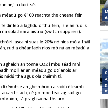
oine,’ a dúirt sé.
M
tá méadú go €100 reachtaithe cheana féin.
d
féidir leo a laghdú orthu féin, is é an rud is
á soláthraí a aistriú (switch suppliers).
láthróirí lascainí suas le 20% nó níos mó a fháil
mlán, rud a dhéanfadh níos mó ná an méadú a
in aghaidh an tonna CO2 i mbuiséad mhí
eadh moill ar an méadú go dtí anois ar
C
ás nádúrtha agus ola théimh tí.
a
g
i dtréimhse an gheimhridh a raibh éileamh
m
r an-ard – ach, cé go mbeifear ag súil go
samhraidh, tá praghsanna fós ard.