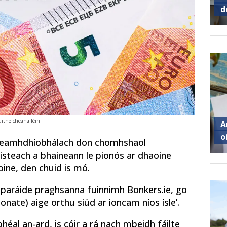
d
aithe cheana féin
A
o
á neamhdhíobhálach don chomhshaol
 isteach a bhaineann le pionós ar dhaoine
ine, den chuid is mó.
paráide praghsanna fuinnimh Bonkers.ie, go
ionate) aige orthu siúd ar ioncam níos ísle’.
éal an-ard, is cóir a rá nach mbeidh fáilte