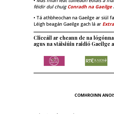
•
Más mian leat tuilleadh eolais a fhá
féidir dul chuig
Conradh na Gaeilge
• Tá athbheochan na Gaeilge ar siúl fao
Léigh beagán Gaeilge gach lá ar
Extra
Cliceáil ar cheann de na lógónna 
agus na stáisiúin raidió Gaeilge a
COMHROINN ANOI