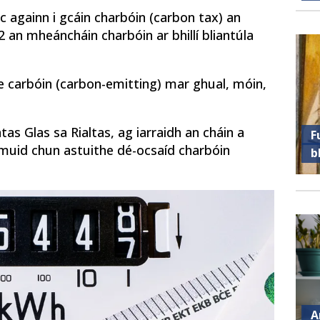
oc againn i gcáin charbóin (carbon tax) an
 an mheáncháin charbóin ar bhillí bliantúla
he carbóin (carbon-emitting) mar ghual, móin,
as Glas sa Rialtas, ag iarraidh an cháin a
F
 muid chun astuithe dé-ocsaíd charbóin
b
A