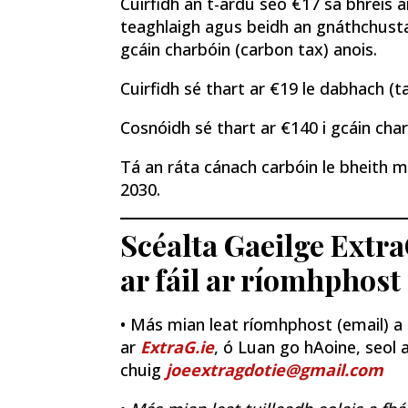
Cuirfidh an t-ardú seo €17 sa bhreis a
teaghlaigh agus beidh an gnáthchustaim
gcáin charbóin (carbon tax) anois.
Cuirfidh sé thart ar €19 le dabhach (ta
Cosnóidh sé thart ar €140 i gcáin char
Tá an ráta cánach carbóin le bheith 
2030.
Scéalta Gaeilge Extra
ar fáil ar ríomhphost
• Más mian leat ríomhphost (email) a fh
ar
ExtraG.ie
, ó Luan go hAoine, seol a
chuig
joeextragdotie@gmail.com