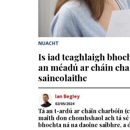
NUACHT
Is iad teaghlaigh bhoch
an méadú ar cháin char
saineolaithe
Ian Begley
02/05/2024
Tá an t-ardú ar cháin charbóin (
maith don chomhshaol ach tá sé 
bhochta ná na daoine saibhre, a d