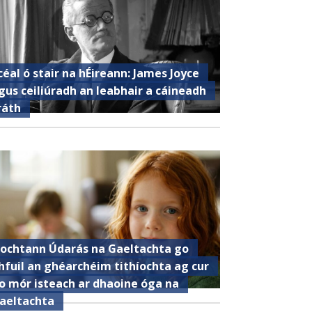
céal ó stair na hÉireann: James Joyce
gus ceiliúradh an leabhair a cáineadh
ráth
ochtann Údarás na Gaeltachta go
hfuil an ghéarchéim tithíochta ag cur
o mór isteach ar dhaoine óga na
aeltachta