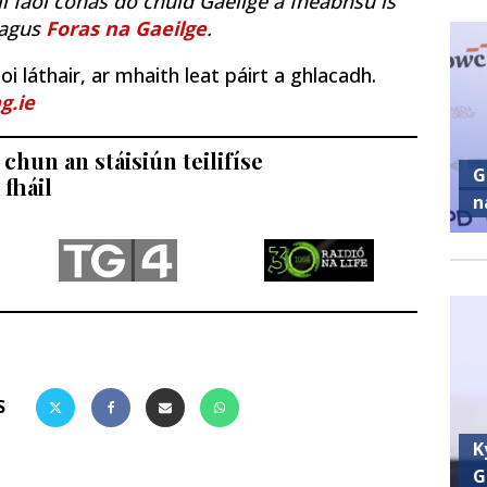
il faoi conas do chuid Gaeilge a fheabhsú is
agus
Foras na Gaeilge
.
i láthair, ar mhaith leat páirt a ghlacadh.
g.ie
chun an stáisiún teilifíse
G
 fháil
n
S
K
G