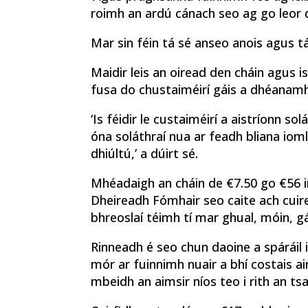
roimh an ardú cánach seo ag go leor da
Mar sin féin tá sé anseo anois agus 
Maidir leis an oiread den cháin agus is 
fusa do chustaiméirí gáis a dhéanamh n
‘Is féidir le custaiméirí a aistríonn so
óna soláthraí nua ar feadh bliana io
dhiúltú,’ a dúirt sé.
Mhéadaigh an cháin de €7.50 go €56 
Dheireadh Fómhair seo caite ach cuir
bhreoslaí téimh tí mar ghual, móin, g
Rinneadh é seo chun daoine a spáráil 
mór ar fuinnimh nuair a bhí costais ai
mbeidh an aimsir níos teo i rith an t