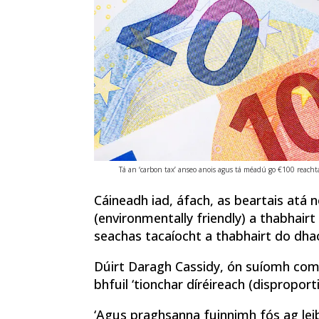
Tá an ‘carbon tax’ anseo anois agus tá méadú go €100 reacht
Cáineadh iad, áfach, as beartais at
(environmentally friendly) a thabhairt
seachas tacaíocht a thabhairt do dhao
Dúirt Daragh Cassidy, ón suíomh com
bhfuil ‘tionchar díréireach (disproport
‘Agus praghsanna fuinnimh fós ag leibh