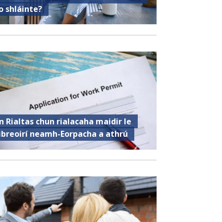
o shláinte?
n Rialtas chun rialacaha maidir le
ibreoirí neamh-Eorpacha a athrú