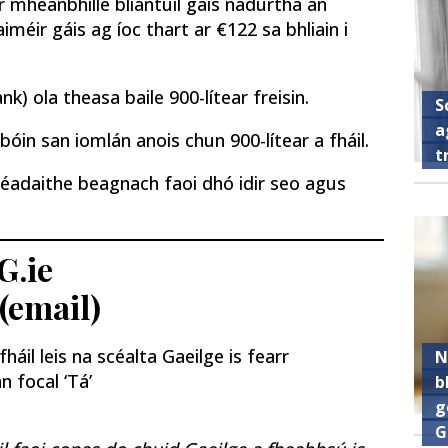
r mheánbhille bliantúil gáis nádúrtha an
éir gáis ag íoc thart ar €122 sa bhliain i
nk) ola theasa baile 900-lítear freisin.
S
a
bóin san iomlán anois chun 900-lítear a fháil.
t
méadaithe beagnach faoi dhó idir seo agus
G.ie
 (email)
áil leis na scéalta Gaeilge is fearr
N
n focal ‘Tá’
b
g
G