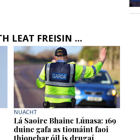
 LEAT FREISIN ...
NUACHT
Lá Saoire Bhainc Lúnasa: 169
duine gafa as tiomáint faoi
thionchar óil is drugaí