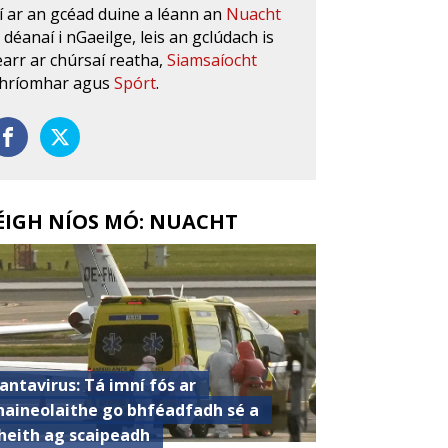
í ar an gcéad duine a léann an
Nuacht
s déanaí i nGaeilge, leis an gclúdach is
earr ar chúrsaí reatha,
Siamsaíocht
hríomhar agus
Spórt
.
ÉIGH NÍOS MÓ: NUACHT
antavirus: Tá imní fós ar
haineolaithe go bhféadfadh sé a
heith ag scaipeadh