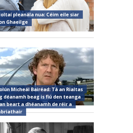
oltaí pleanála nua: Céim eile siar
on Ghaeilge
olún Micheál Bairéad: Tá an Rialtas
g déanamh beag is fiú den teanga
an beart a dhéanamh de réir a
briathair