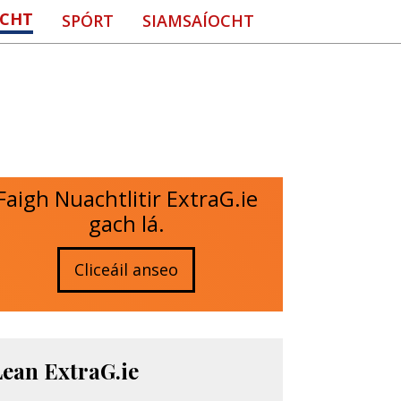
CHT
SPÓRT
SIAMSAÍOCHT
Faigh Nuachtlitir ExtraG.ie
gach lá.
Cliceáil anseo
Lean ExtraG.ie