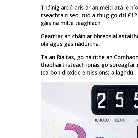
Tháinig ardú arís ar an méid atá le hí
tseachtain seo, rud a thug go dtí €122
gáis na mílte teaghlach.
Gearrtar an cháin ar bhreoslaí astait
ola agus gás nádúrtha.
Tá an Rialtas, go háirithe an Comhaont
thabhairt isteach ionas go spreagfar
(carbon dioxide emissions) a laghdú.