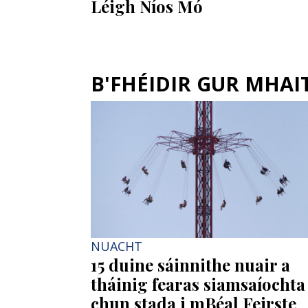
Léigh Níos Mó
B'FHÉIDIR GUR MHAITH
NUACHT
15 duine sáinnithe nuair a
tháinig fearas siamsaíochta
chun stada i mBéal Feirste