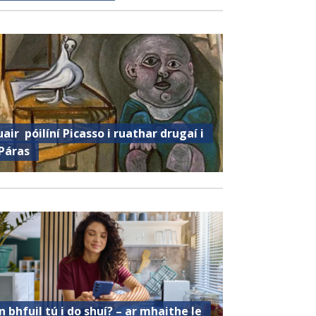
uair ​​ póilíní Picasso i ruathar drugaí i
Páras
n bhfuil tú i do shuí? – ar mhaithe le