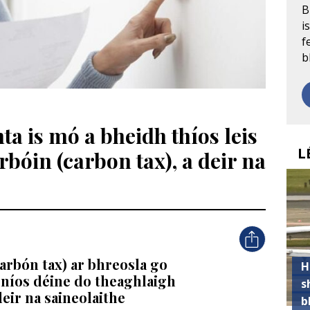
B
i
f
b
ta is mó a bheidh thíos leis
L
bóin (carbon tax), a deir na
carbón tax) ar bhreosla go
H
níos déine do theaghlaigh
s
eir na saineolaithe
b