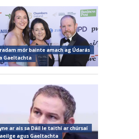
radam mór bainte amach ag Údarás
a Gaeltachta
yne ar ais sa Dáil le taithí ar chúrsaí
aeilge agus Gaeltachta