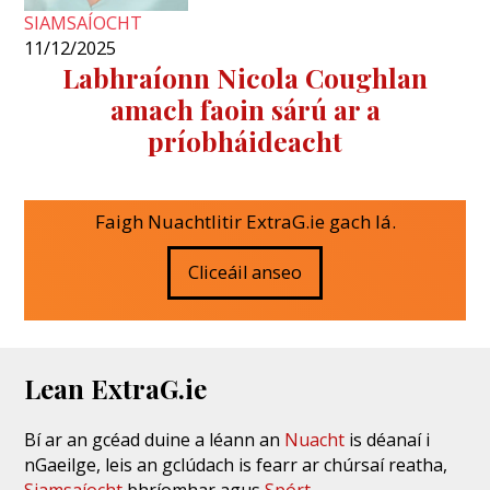
SIAMSAÍOCHT
11/12/2025
Labhraíonn Nicola Coughlan
amach faoin sárú ar a
príobháideacht
Faigh Nuachtlitir ExtraG.ie gach lá.
Cliceáil anseo
Lean ExtraG.ie
Bí ar an gcéad duine a léann an
Nuacht
is déanaí i
nGaeilge, leis an gclúdach is fearr ar chúrsaí reatha,