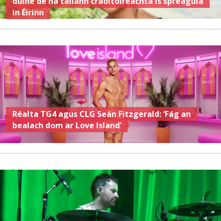
duine de na tallann craoltóireachta is spreagúla
in Éirinn
Réalta TG4 agus CLG Seán Fitzgerald: ‘Fág an
bealach dom ar Love Island’