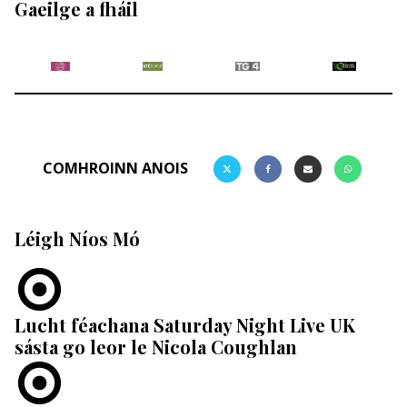
Gaeilge a fháil
COMHROINN ANOIS
Léigh Níos Mó
Lucht féachana Saturday Night Live UK
sásta go leor le Nicola Coughlan