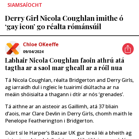
SIAMSAÍOCHT
Derry Girl Nicola Coughlan imithe ó
‘gay icon’ go réalta rómánsúil
Chloe OKeeffe
09/04/2024
Labhair Nicola Coughlan faoin athrú atá
tagtha ar a saol mar gheall ar a róil nua
Tá Nicola Coughlan, réalta Bridgerton and Derry Girls,
ag iarraidh dul i ngleic le tuairimí diúltacha ar na
meáin shóisialta a thagann i dtír ar nós ‘grenades’.
Tá aithne ar an aisteoir as Gaillimh, atá 37 bliain
d’aois, mar Clare Devlin in Derry Girls, chomh maith le
Penelope Featherington i Bridgerton.
Dúirt sí le Harper’s Bazaar UK gur breá léi a bheith ag