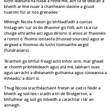
lucht leanúna na rudaí a rinne mé, ach tá sé deacair a
bheith ar líne nuair a chaitheann daoine a gcuid
tuairimí fút ar nós grenades.’
Mhínigh Nicola freisin go bhféadfadh a cuntas
Instagram ‘cur as do dhaoine’ go fóill, ach tá a cur
chuige athraithe aici agus díríonn sí anois ar fhaisnéis
a roinnt ó ‘fhoinsí iontaofa (trusted sources)’ agus ar
airgead a thiomsú do lucht tiomsaithe airgid
(fundraisers).
‘Braithim go bhfuil freagracht mhór orm, mar gheall
ar chomh pribhléideach agus atá mé, labhairt suas
agus iarracht a dhéanamh guthanna agus cúiseanna a
mhéadú,’ a dúirt sí.
Thug Nicola sracfhéachaint freisin ar cad is féidir a
bheith ag súil leis i sraith a trí de Bridgerton, a
bhfuiltear ag súil go mbeidh a carachtar i lár an
aonaigh.