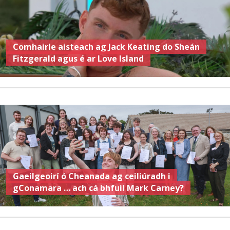
Comhairle aisteach ag Jack Keating do Sheán
Fitzgerald agus é ar Love Island
Gaeilgeoirí ó Cheanada ag ceiliúradh i
gConamara … ach cá bhfuil Mark Carney?