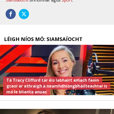
Siamsaíocht
bhríomhar agus
Spórt
.
LÉIGH NÍOS MÓ: SIAMSAÍOCHT
Tá Tracy Clifford tar éis labhairt amach faoin
gcaoi ar athraigh a neamhdhiongbháilteachtaí is
mó le blianta anuas