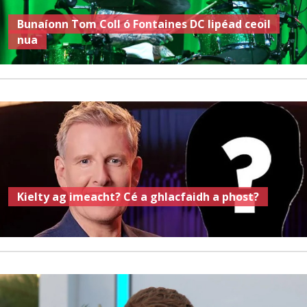
Bunaíonn Tom Coll ó Fontaines DC lipéad ceoil
nua
Kielty ag imeacht? Cé a ghlacfaidh a phost?