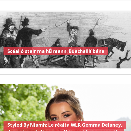
Scéal ó stair ma hÉireann: Buachaillí bána
Styled By Niamh: Le réalta WLR Gemma Delaney,