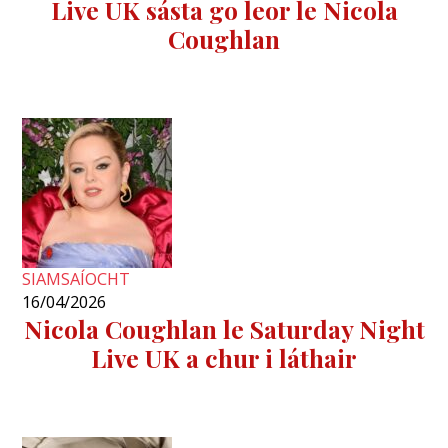
Live UK sásta go leor le Nicola
Coughlan
SIAMSAÍOCHT
16/04/2026
Nicola Coughlan le Saturday Night
Live UK a chur i láthair