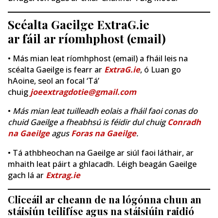
Scéalta Gaeilge ExtraG.ie
ar fáil ar ríomhphost (email)
• Más mian leat ríomhphost (email) a fháil leis na
scéalta Gaeilge is fearr ar
ExtraG.ie
, ó Luan go
hAoine, seol an focal ‘Tá’
chuig
joeextragdotie@gmail.com
•
Más mian leat tuilleadh eolais a fháil faoi conas do
chuid Gaeilge a fheabhsú is féidir dul chuig
Conradh
na Gaeilge
agus
Foras na Gaeilge
.
• Tá athbheochan na Gaeilge ar siúl faoi láthair, ar
mhaith leat páirt a ghlacadh. Léigh beagán Gaeilge
gach lá ar
Extrag.ie
Cliceáil ar cheann de na lógónna chun an
stáisiún teilifíse agus na stáisiúin raidió