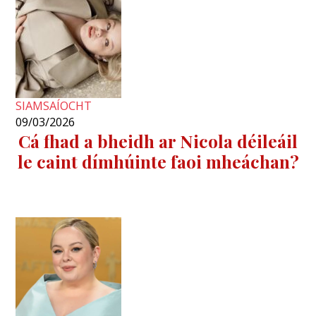
SIAMSAÍOCHT
09/03/2026
Cá fhad a bheidh ar Nicola déileáil
le caint dímhúinte faoi mheáchan?