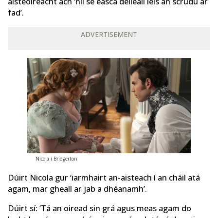
aisteoireacht ach ‘níl sé éasca déileáil leis an scrúdú ar
fad’.
ADVERTISEMENT
Nicola i Bridgerton
Dúirt Nicola gur ‘iarmhairt an-aisteach í an cháil atá
agam, mar gheall ar jab a dhéanamh’.
Dúirt sí: ‘Tá an oiread sin grá agus meas agam do