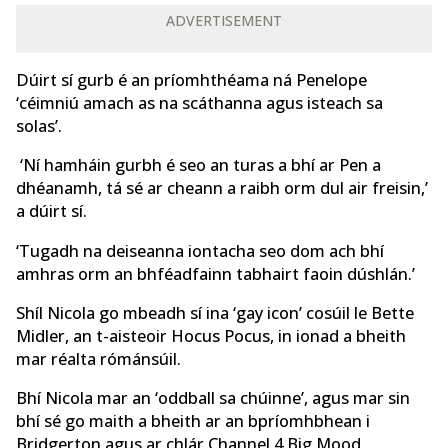
ADVERTISEMENT
Dúirt sí gurb é an príomhthéama ná Penelope
‘céimniú amach as na scáthanna agus isteach sa
solas’.
‘Ní hamháin gurbh é seo an turas a bhí ar Pen a
dhéanamh, tá sé ar cheann a raibh orm dul air freisin,’
a dúirt sí.
‘Tugadh na deiseanna iontacha seo dom ach bhí
amhras orm an bhféadfainn tabhairt faoin dúshlán.’
Shíl Nicola go mbeadh sí ina ‘gay icon’ cosúil le Bette
Midler, an t-aisteoir Hocus Pocus, in ionad a bheith
mar réalta rómánsúil.
Bhí Nicola mar an ‘oddball sa chúinne’, agus mar sin
bhí sé go maith a bheith ar an bpríomhbhean i
Bridgerton agus ar chlár Channel 4 Big Mood.