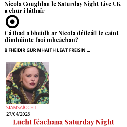
Nicola Coughlan le Saturday Night Live UK
a chur i láthair
Cá fhad a bheidh ar Nicola déileáil le caint
dímhúinte faoi mheáchan?
B'FHÉIDIR GUR MHAITH LEAT FREISIN ...
SIAMSAÍOCHT
27/04/2026
Lucht féachana Saturday Night